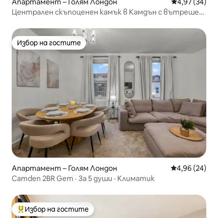
Апартамент – Голям Лондон
Средна оценк
4,97 (34)
Централен скъпоценен камък в Камдън с вътрешен
двор
Избор на гостите
Избор на гостите
Апартамент – Голям Лондон
Средна оценк
4,96 (24)
Camden 2BR Gem · За 5 души · Климатик
Избор на гостите
Най-популярен избор на гостите