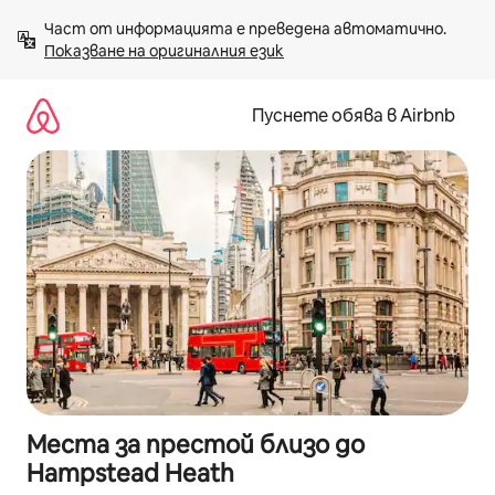
Пропускане
Част от информацията е преведена автоматично. 
към
Показване на оригиналния език
съдържанието
Пуснете обява в Airbnb
Места за престой близо до
Hampstead Heath