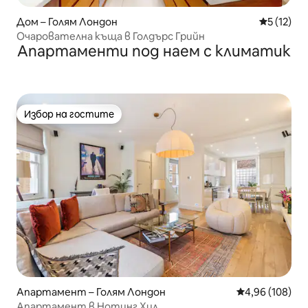
Дом – Голям Лондон
Средна оц
5 (12)
Очарователна къща в Голдърс Грийн
Апартаменти под наем с климатик
Избор на гостите
Избор на гостите
Апартамент – Голям Лондон
Средна оценка
4,96 (108)
Апартамент в Нотинг Хил