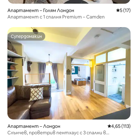
Апартамент – Голям Лондон
Средна оц
5 (17)
Апартамент с 1 спалня Premium – Camden
Супердомакин
Супердомакин
Апартамент – Лондон
Средна оценка
4,65 (113)
Слънчев, проветрив пентхаус с 3 спални в