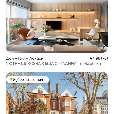
Дом – Голям Лондон
Средна оценк
4,96 (76)
УЮТНА ШИКОЗНА КЪЩА С ГРАДИНА – нова обява
Избор на гостите
Най-популярен избор на гостите