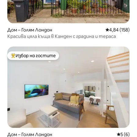
Дом – Голям Лондон
Средна оценка
4,84 (158)
Красива цяла къща в Камден с градина и тераса
Избор на гостите
Най-популярен избор на гостите
Дом – Голям Лондон
Средна о
5 (6)