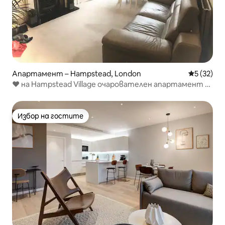
Апартамент – Hampstead, London
Средна оц
5 (32)
❤️ на Hampstead Village очарователен апартамент с
просторна градина
Избор на гостите
Избор на гостите