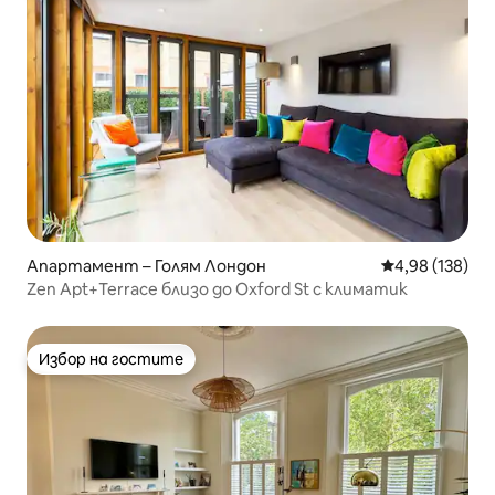
Апартамент – Голям Лондон
Средна оценка
4,98 (138)
Zen Apt+Terrace близо до Oxford St с климатик
Избор на гостите
Избор на гостите