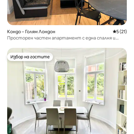
Кондо – Голям Лондон
Средна оц
5 (21)
Просторен частен апартамент с една спалня и
градина, Лондон
Избор на гостите
Избор на гостите