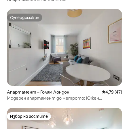
Супердомакин
Супердомакин
Апартамент – Голям Лондон
Средна оценк
4,79 (47)
Модерен апартамент до метрото: Южен
Хампстед
Избор на гостите
Избор на гостите