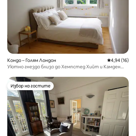
Кондо – Голям Лондон
Средна оценк
4,94 (16)
Уютно гнездо близо до Хемпстед Хийт и Камден
Таун
Избор на гостите
Избор на гостите