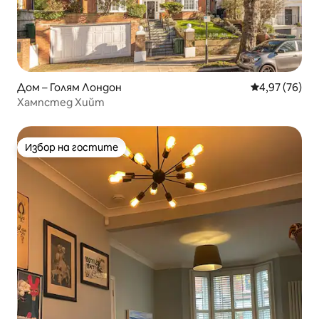
Дом – Голям Лондон
Средна оценк
4,97 (76)
Хампстед Хийт
Избор на гостите
Избор на гостите