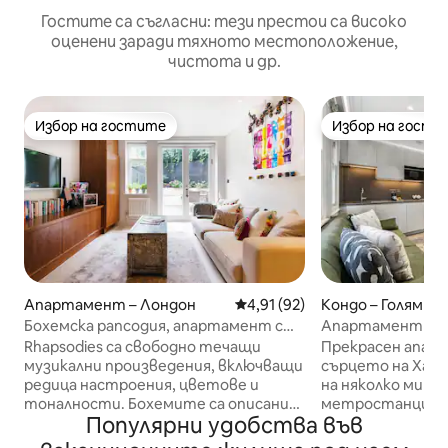
Гостите са съгласни: тези престои са високо
оценени заради тяхното местоположение,
чистота и др.
Избор на гостите
Избор на гости
Избор на гостите
Избор на гости
Апартамент – Лондон
Средна оценка: 4,91 от 5, 92
4,91 (92)
Кондо – Голям Л
Бохемска рапсодия, апартамент с
Апартамент с ед
градина в Хампстед
Хампстед от Lu
Rhapsodies са свободно течащи
Прекрасен апарт
музикални произведения, включващи
сърцето на Хампст
редица настроения, цветове и
на няколко мину
тоналности. Бохемите са описани
метростанция H
Популярни удобства във
като хора, които се стремят да
Hampstead Village
живеят творчески живот. Този
Hampstead Heath 