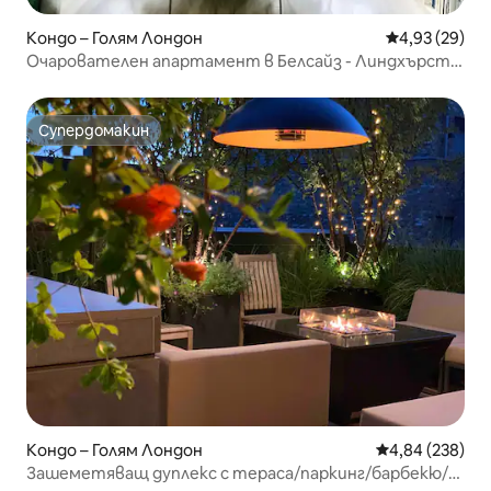
Кондо – Голям Лондон
Средна оценк
4,93 (29)
Очарователен апартамент в Белсайз - Линдхърст -
Хампстед
Супердомакин
Супердомакин
Кондо – Голям Лондон
Средна оценка
4,84 (238)
Зашеметяващ дуплекс с тераса/паркинг/барбекю/3