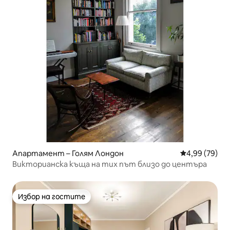
Апартамент – Голям Лондон
Средна оценк
4,99 (79)
Викторианска къща на тих път близо до центъра
Избор на гостите
Избор на гостите