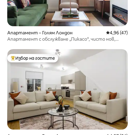
Апартамент – Голям Лондон
Средна оценк
4,96 (47)
Апартамент с обслужване „Пикасо“, чисто нов,
Лондон
Избор на гостите
Най-популярен избор на гостите