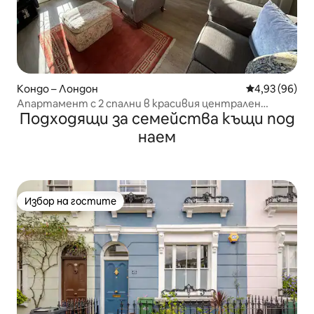
Кондо – Лондон
Средна оценк
4,93 (96)
Апартамент с 2 спални в красивия централен
Подходящи за семейства къщи под
Белсайз Парк.
наем
Избор на гостите
Избор на гостите