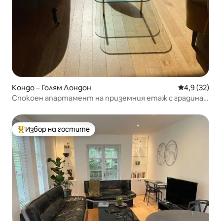
Кондо – Голям Лондон
Средна оцен
4,9 (32)
Спокоен апартамент на приземния етаж с градина в
Хайгейт
Избор на гостите
Най-популярен избор на гостите