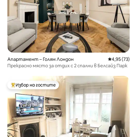
Апартамент – Голям Лондон
Средна оценк
4,95 (73)
Прекрасно място за отдих с 2 спални в Белсайз Парк
Избор на гостите
Най-популярен избор на гостите