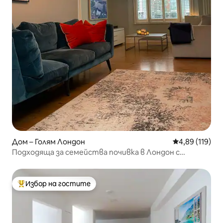
Дом – Голям Лондон
Средна оценка
4,89 (119)
Подходяща за семейства почивка в Лондон с
модерен комфорт
Избор на гостите
Най-популярен избор на гостите