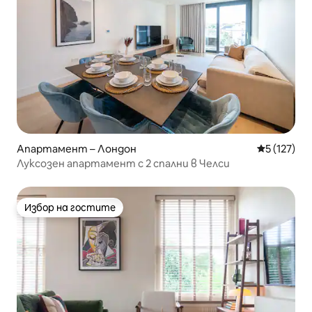
Апартамент – Лондон
Средна оце
5 (127)
Луксозен апартамент с 2 спални в Челси
Избор на гостите
Избор на гостите