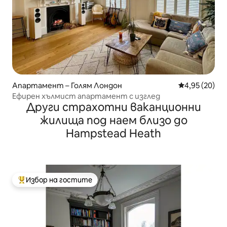
Апартамент – Голям Лондон
Средна оценк
4,95 (20)
Ефирен хълмист апартамент с изглед
Други страхотни ваканционни
жилища под наем близо до
Hampstead Heath
Избор на гостите
Най-популярен избор на гостите