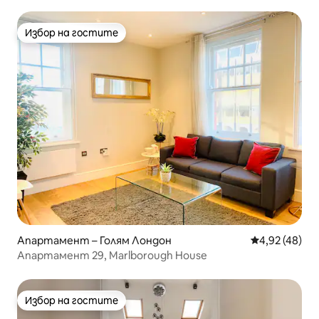
Hampstead Village!
Избор на гостите
Избор на гостите
Апартамент – Голям Лондон
Средна оценк
4,92 (48)
Апартамент 29, Marlborough House
Избор на гостите
Избор на гостите