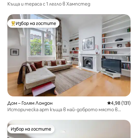
Къща и тераса с 1 легло в Хампстед
Избор на гостите
Най-популярен избор на гостите
Дом – Голям Лондон
Средна оценка
4,98 (131)
Историческа арт къща в най-доброто място в
Лондон!
Избор на гостите
Избор на гостите