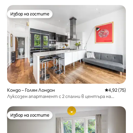
спални и бани
Избор на гостите
Избор на гостите
Кондо – Голям Лондон
Средна оценк
4,92 (75)
Луксозен апартамент с 2 спални в центъра на
Лондон – Хампстед
Избор на гостите
Избор на гостите