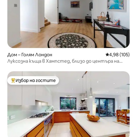
Дом – Голям Лондон
Средна оценка
4,98 (105)
Луксозна къща в Хампстед, близо до центъра на
града
Избор на гостите
Най-популярен избор на гостите