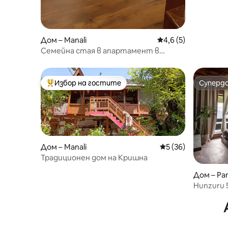
Дом – Manali
Средна оценка: 4,6
4,6 (5)
Семейна стая в апартамент в
ваканционна къща в Манали
Избор на гостите
Суперд
Най-популярен избор на гостите
Суперд
Дом – Manali
Средна оценка: 5 
5 (36)
Традиционен дом на Кришна
Дом – Pa
Hunzuru 5
до Манал