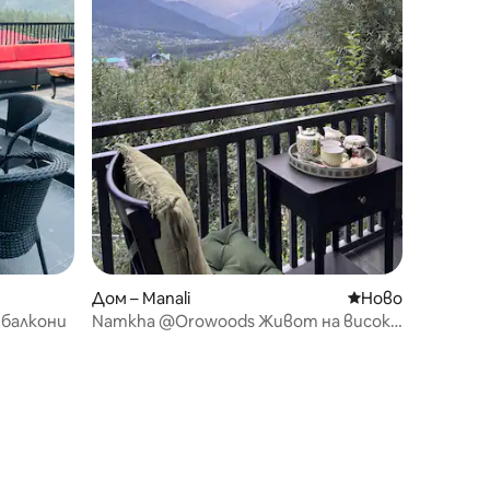
Дом – Manali
Ново място за о
Ново
 балкони
Namkha @Orowoods Живот на високо
ниво и гледки в далечината