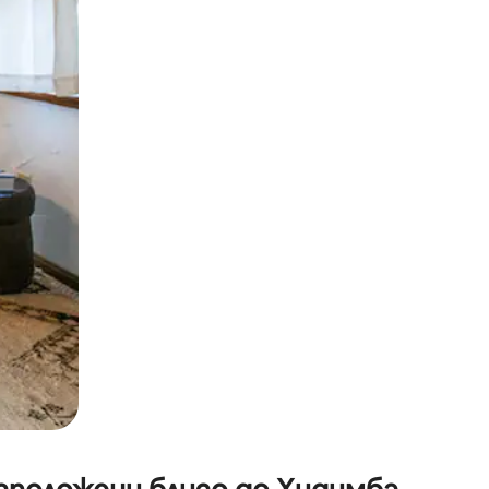
окосване или плъзгане.