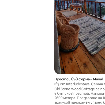
четава лукса с природата,
омени индийското
иемство. Ние се фокусираме
зключителното обслужване,
нето на работни места на
иво, насърчаването на
востта и обогатяването на
та. Гостите се радват на
а гледка към планината от
тъклени хижи, предлагащи
 и спокойствие. Разположен
 спокоен поток и водопад,
 тихо убежище сред
ата красота.
Престой във ферма – Manali
मोह от Interludestays, Сетан
Old Stone Wood Cottage се 
в бутиков престой. Намира 
2600 метра. Предлагане на 18
градусов панорамен изглед 