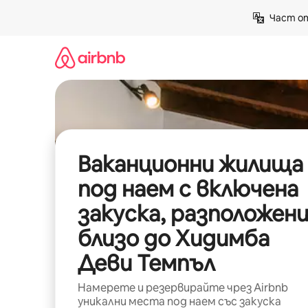
Пропускане
Част от
към
съдържанието
Ваканционни жилища
под наем с включена
закуска, разположен
близо до Хидимба
Деви Темпъл
Намерете и резервирайте чрез Airbnb
уникални места под наем със закуска