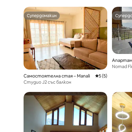
Супердомакин
Суперд
Супердомакин
Суперд
Апартаме
Nomad Fl
life/stay
Самостоятелна стая – Manali
Средна оценка: 5
5 (5)
Студио J2 със балкон