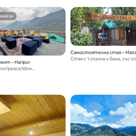
омакин
омакин
Самостоятелна стая – Mana
Стая с 1 спалня и баня, със 
нт – Haripur
кухненско помещение
oor/peace/slow
cation/unwind
 от 5, 5 отзива