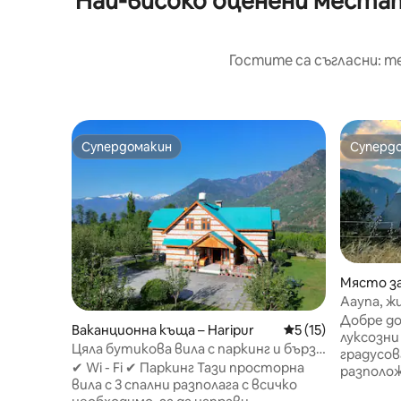
Най-високо оценени местата
Гостите са съгласни: т
Супердомакин
Суперд
Супердомакин
Суперд
Място за
Aayna, ж
Добре д
Ваканционна къща – Haripur
Средна оценка: 5 
5 (15)
луксозни
Цяла бутикова вила с паркинг и бърз
градусов
Wi - Fi
✔ Wi - Fi ✔ Паркинг Тази просторна
разполож
вила с 3 спални разполага с всичко
Вдъхнове