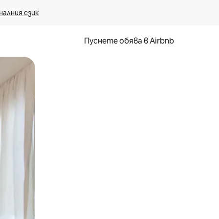
налния език
Пуснете обява в Airbnb