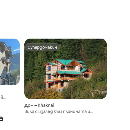
Супердомакин
Супердомакин
 в
Дом – Khaknal
Вила с изглед към планината и
а
снежните върхове с ябълкови
градини и орхидеи в Манали