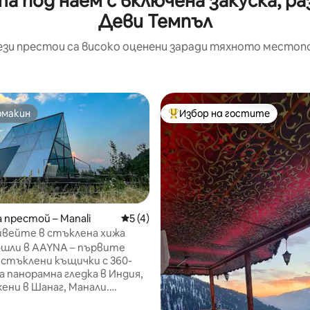
 под наем с включена закуска, р
Деви Темпъл
ези престои са високо оценени заради тяхното местоп
омакин
Избор на гостите
омакин
Най-популярен избор на гос
 престой – Manali
Средна оценка: 5 от 5, 4 отзива
5 (4)
ивейте в стъклена хижа
ошли в AAYNA – първите
от 5, 15 отзива
 стъклени къщички с 360-
а панорамна гледка в Индия,
ени в Шанаг, Манали.
н от Норвегия и Финландия,