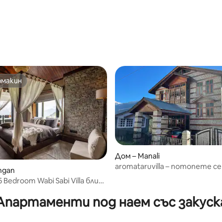
 от 5, 5 отзива
омакин
омакин
от 5, 36 отзива
Дом – Manali
aromataruvilla – потопете се
ngan
спокойната природа
 Bedroom Wabi Sabi Villa близо
и
Апартаменти под наем със закуск