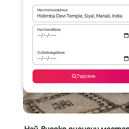
Местоположение
Когато резултатите се покажат, използвайт
Настаняване
Освобождаване
Търсене