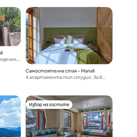
li
споделено
Самостоятелна стая – Manali
4 апартамента тип студио. За 8
души. В близост до Mall Road
Избор на гостите
Избор на гостите