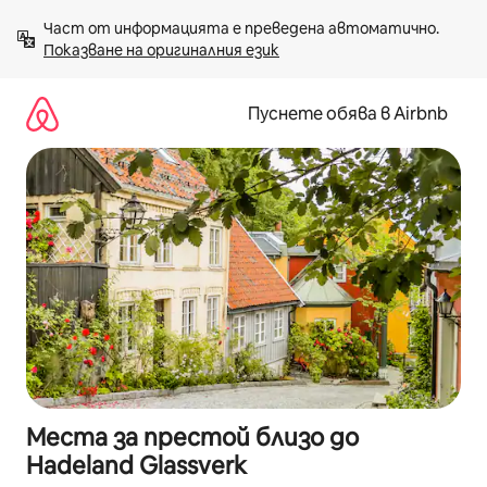
Пропускане
Част от информацията е преведена автоматично. 
към
Показване на оригиналния език
съдържанието
Пуснете обява в Airbnb
Места за престой близо до
Hadeland Glassverk