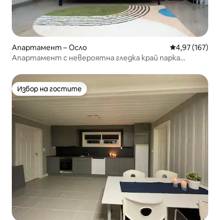
Апартамент – Осло
Средна оценка
4,97 (167)
Апартамент с невероятна гледка край парка
Вигеланд
Избор на гостите
Избор на гостите