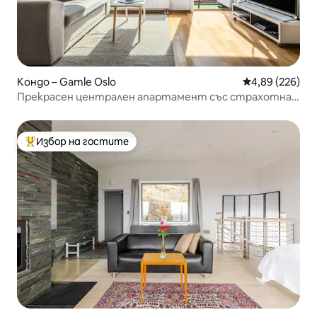
Кондо – Gamle Oslo
Средна оценка
4,89 (226)
Прекрасен централен апартамент със страхотна
гледка
Избор на гостите
Най-популярен избор на гостите