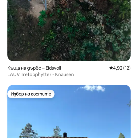
Къща на дърво – Eidsvoll
Средна оценк
4,92 (12)
LAUV Tretopphytter - Knausen
Избор на гостите
Избор на гостите