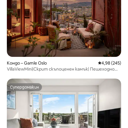
Кондо – Gamle Oslo
Средна оценка
4,98 (245)
VillaViewMini|Скрит скъпоценен камък| Пешеходно
разстояние|Паркинг
Супердомакин
Супердомакин