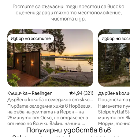
Гостите са съгласни: тези престои са високо
оценени заради тяхното местоположение,
чистота и др.
Избор на гостите
Избор на гости
Избор на гостите
Избор на гости
Къщичка – Raelingen
Средна оценка: 4,94 от 5, 321
4,94 (321)
Дървена колиба
Дървена колиба с огледално стъкло
Пощенската дър
WonderINN
Първата огледална хижа в Норвегия,
Намалете пулса 
на ръба на делтата на Йерен – на
Stolpehytta! Stolpehytta се намира на 5
25 минути от Осло, но отдалечена
минути от Blaaf
от него по всички важни начини.
Модум, точно до
Популярни удобства във
Огледалното стъкло отразява
Høyt & Lavt Mod
небето, дърветата, водата,
намерите споко