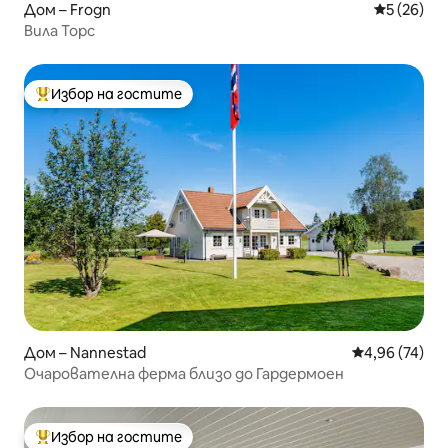
Дом – Frogn
Средна оц
5 (26)
Вила Торс
Избор на гостите
Най-популярен избор на гостите
Дом – Nannestad
Средна оценк
4,96 (74)
Очарователна ферма близо до Гардермоен
Избор на гостите
Най-популярен избор на гостите