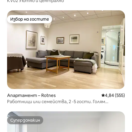
KV02 Уютно и централно
Избор на гостите
Избор на гостите
Апартамент – Rotnes
Средна оценка
4,84 (555)
Работници или семейства, 2 -5 гости. Голям
безплатен паркинг
Супердомакин
Супердомакин