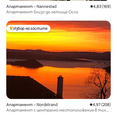
Апартамент – Nannestad
Средна оценка
4,83 (169)
Апартамент близо до летище Осло.
Избор на гостите
Най-популярен избор на гостите
Апартамент – Nordstrand
Средна оценка
4,97 (208)
Апартамент с централно местоположение в тиха
обстановка!