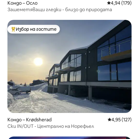
Кондо – Осло
Средна оценка
4,94 (179)
Зашеметяващи гледки - близо до природата
Избор на гостите
Най-популярен избор на гостите
Кондо – Krødsherad
Средна оценка
4,95 (127)
Ски IN/OUT - Централно на Норефьел