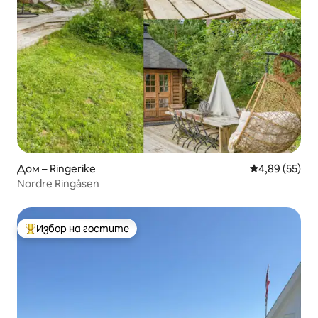
Дом – Ringerike
Средна оценк
4,89 (55)
Nordre Ringåsen
Избор на гостите
Най-популярен избор на гостите