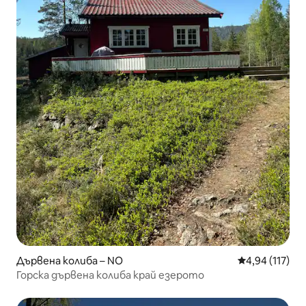
Дървена колиба – NO
Средна оценка
4,94 (117)
Горска дървена колиба край езерото