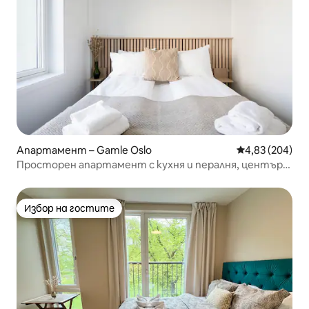
Апартамент – Gamle Oslo
Средна оценка
4,83 (204)
Просторен апартамент с кухня и пералня, център
на Осло
Избор на гостите
Избор на гостите