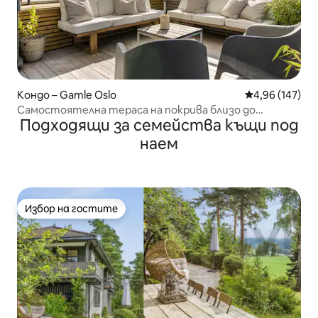
Кондо – Gamle Oslo
Средна оценка
4,96 (147)
Самостоятелна тераса на покрива близо до
Подходящи за семейства къщи под
центъра на града
наем
Избор на гостите
Избор на гостите