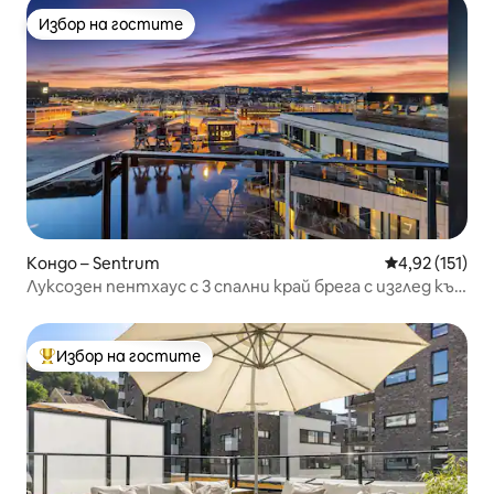
Избор на гостите
Избор на гостите
Кондо – Sentrum
Средна оценка
4,92 (151)
Луксозен пентхаус с 3 спални край брега с изглед към
залеза
Избор на гостите
Най-популярен избор на гостите