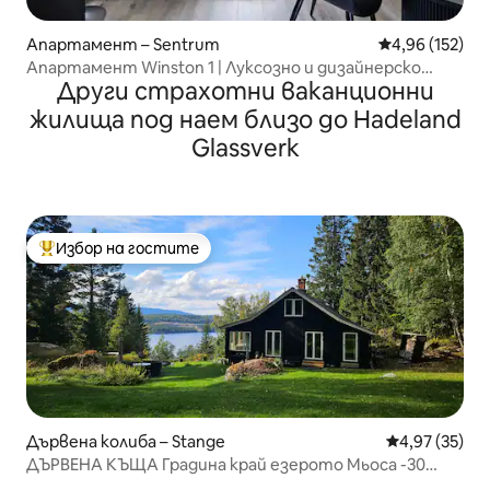
Апартамент – Sentrum
Средна оценка
4,96 (152)
Апартамент Winston 1 | Луксозно и дизайнерско
Други страхотни ваканционни
изживяване
жилища под наем близо до Hadeland
Glassverk
Избор на гостите
Най-популярен избор на гостите
Дървена колиба – Stange
Средна оценк
4,97 (35)
ДЪРВЕНА КЪЩА Градина край езерото Мьоса -30
мин. OSL