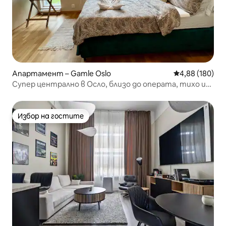
Апартамент – Gamle Oslo
Средна оценка
4,88 (180)
Супер централно в Осло, близо до операта, тихо и
модерно
Избор на гостите
Избор на гостите