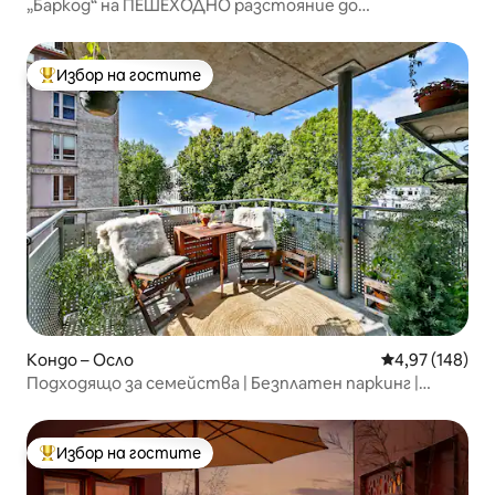
„Баркод“ на ПЕШЕХОДНО разстояние до
Операта,Мунк, Сентрал
Избор на гостите
Най-популярен избор на гостите
Кондо – Осло
Средна оценка
4,97 (148)
Подходящо за семейства | Безплатен паркинг |
Зарядно за електромобили
Избор на гостите
Най-популярен избор на гостите