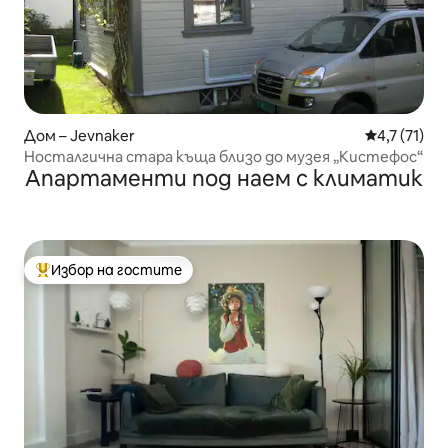
Дом – Jevnaker
Средна оцен
4,7 (71)
Носталгична стара къща близо до музея „Кистефос“
Апартаменти под наем с климатик
Избор на гостите
Най-популярен избор на гостите