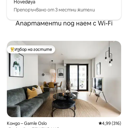
Hovedøya
Препоръчвано от 3 местни жители
Апартаменти под наем с Wi-Fi
Избор на гостите
Най-популярен избор на гостите
Кондо – Gamle Oslo
Средна оценка
4,99 (316)