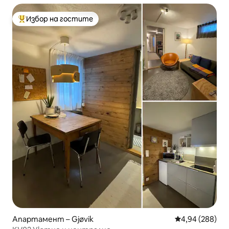
Избор на гостите
Най-популярен избор на гостите
Апартамент – Gjøvik
Средна оценка
4,94 (288)