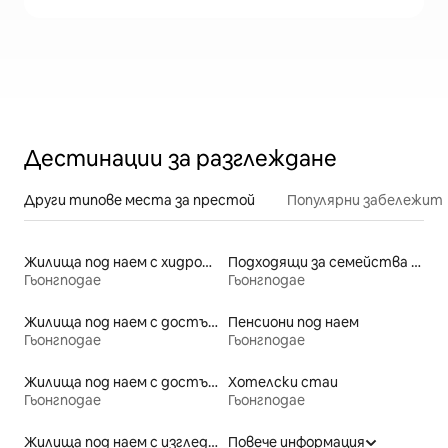
Дестинации за разглеждане
Други типове места за престой
Популярни забележит
Жилища под наем с хидромасажна вана
Подходящи за семейства места под наем
Гьонгподае
Гьонгподае
Жилища под наем с достъп до плажа
Пенсиони под наем
Гьонгподае
Гьонгподае
Жилища под наем с достъп до езеро
Хотелски стаи
Гьонгподае
Гьонгподае
Жилища под наем с изглед към плажа
Повече информация