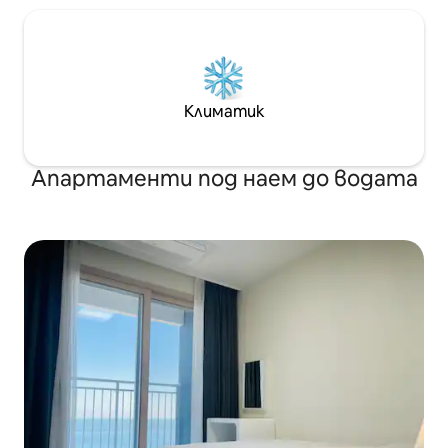
сешоар, маша - Шампоан, балсам,
барбекю и масичк
препарат за тяло, кърпа и др.
Осигурени са бар
[Продукти, предоставени от
но трябва да пр
гостите] Четка за зъби, паста за
въглища. TV Netflix Трансп
зъби, гъба за тяло, конци за зъби,
паркингът за ч
каишка за коса, кърпа (по 2 на човек)
(Namyangyang IC)
Климатик
Апартаменти под наем до водата