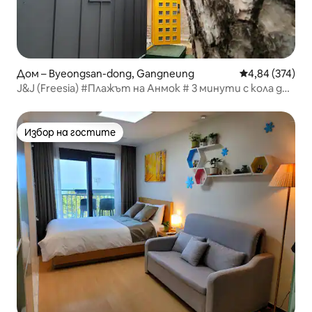
Дом – Byeongsan-dong, Gangneung
Средна оценка
4,84 (374)
J&J (Freesia) #Плажът на Анмок # 3 минути с кола до
Coffee Street # Използване на целия имот
(самостоятелно настаняване) Gangneung #
Отлично съотношение цена/качество
Избор на гостите
Избор на гостите