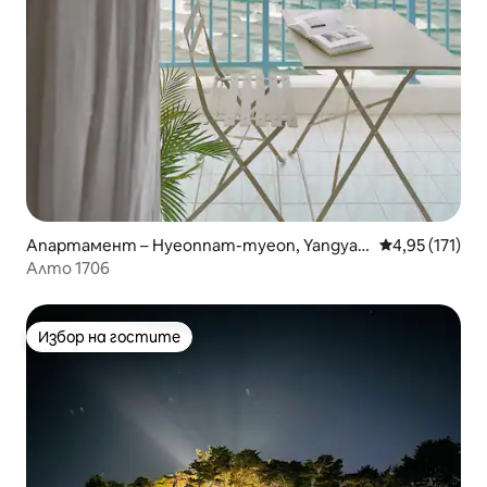
Апартамент – Hyeonnam-myeon, Yangyan
Средна оценка
4,95 (171)
g
Алто 1706
Избор на гостите
Избор на гостите