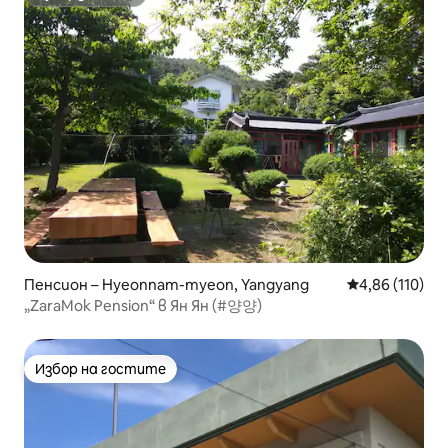
Супердомакин
Пенсион – Hyeonnam-myeon, Yangyang
Средна оценка
4,86 (110)
„ZaraMok Pension“ в Ян Ян (#양양)
Избор на гостите
Избор на гостите