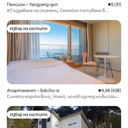
Пенсион – Yangyang-gun
Средна оц
5 (31)
#Създаване на спомени, Семейно пътуване в
самостоятелна къща, Безплатна трапезария
[Hanok Stay Paran]
Избор на гостите
Избор на гостите
Апартамент – Sokcho-si
Средна оценка
4,96 (438)
Синята морска вила_Чохей, ъглов изглед на високия
етаж/изглед към океанското колело/ott/nespresso/
готварски уред/паркинг/чисто и подредено
Избор на гостите
Избор на гостите