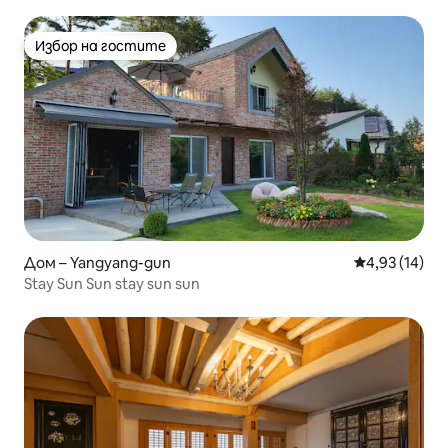
кучета
Избор на гостите
Избор на гостите
Дом – Yangyang-gun
Средна оценк
4,93 (14)
Stay Sun Sun stay sun sun