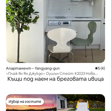
Апартамент – Yangyang-gun
Средна о
5 (4)
<Плаж Ян Ян Джукдо> Оушън Стейт #2023 Нова
Къщи под наем на бреговата ивица
сграда #Специална оферта за откриване Гласи#14
Избор на гостите
Избор на гостите