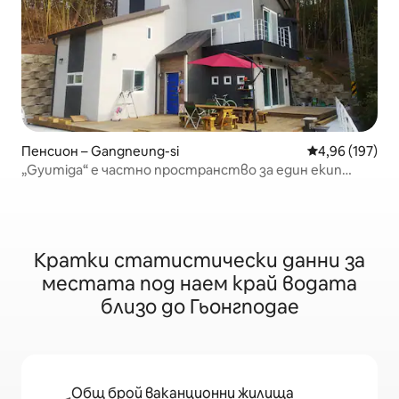
Пенсион – Gangneung-si
Средна оценка
4,96 (197)
„Gyumiga“ е частно пространство за един екип
(плаж Namhangjinhae, плаж Anmok) 165 кв.м. барбекю е
възможно
Кратки статистически данни за
местата под наем край водата
близо до Гьонгподае
Общ брой ваканционни жилища