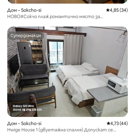
Дом – Sokcho-si
Средна оценк
4,85 (34)
НОВО#Сокчо плаж романтично място за
настаняване#Сокчо i нощен изглед#готварски
уроци/отстъпка за морски сърф #изгрев с изглед
към океана#Каренсия
Супердомакин
Супердомакин
Дом – Sokcho-si
Средна оценк
4,73 (44)
Hwige House 1 (двуетажна спалня) Допускат се