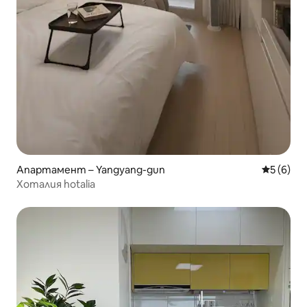
Апартамент – Yangyang-gun
Средна о
5 (6)
Хоталия hotalia