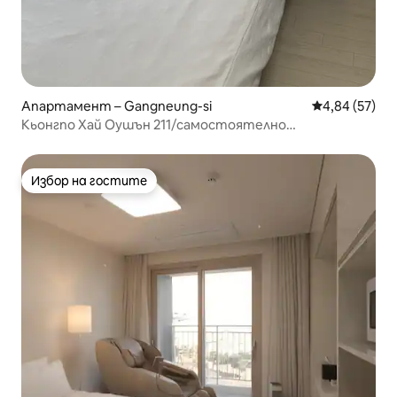
Апартамент – Gangneung-si
Средна оценк
4,84 (57)
Кьонгпо Хай Оушън 211/самостоятелно
настаняване/безплатно паркиране
Избор на гостите
Избор на гостите