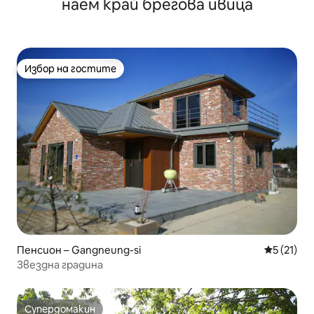
наем край брегова ивица
необходимост пред жилището
Избор на гостите
Избор на гостите
Пенсион – Gangneung-si
Средна оц
5 (21)
Звездна градина
Супердомакин