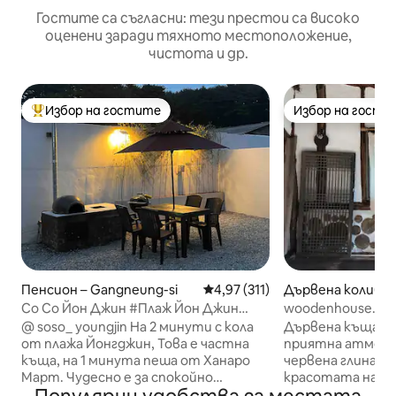
Гостите са съгласни: тези престои са високо
оценени заради тяхното местоположение,
чистота и др.
Избор на гостите
Избор на гости
Най-популярен избор на гостите
Избор на гости
Пенсион – Gangneung-si
Средна оценка: 4,97 от 5, 31
4,97 (311)
Дървена колиба 
m-myeon, Yangya
Со Со Йон Джин #Плаж Йон Джин
woodenhouse.yangyang 
#Отделна къща #Отделна къща
Healing House #
@ soso_ youngjin На 2 минути с кола
Дървена къща Янг
#Лагерен огън #Село Кангс
Yangyang
от плажа Йонгджин, Това е частна
приятна атмосф
#Барбекю #Голям двор #Гангнън
къща, на 1 минута пеша от Ханаро
червена глина на
Март. Чудесно е за спокойно
красотата на в
пътуване в тих квартал. Така Йонг -
сезона като доб