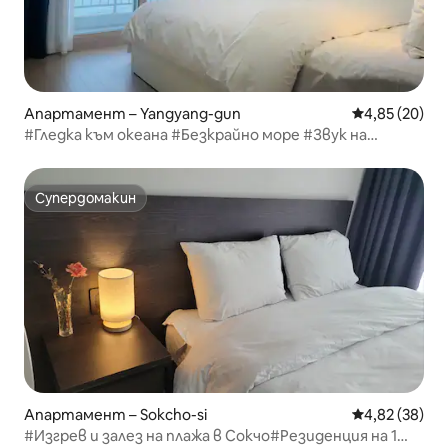
Апартамент – Yangyang-gun
Средна оценк
4,85 (20)
#Гледка към океана #Безкрайно море #Звук на
вълните, който се чува в стаята #Хилинг #Джукдо
#Ян Ян
Супердомакин
Супердомакин
Апартамент – Sokcho-si
Средна оценк
4,82 (38)
#Изгрев и залез на плажа в Сокчо#Резиденция на 1