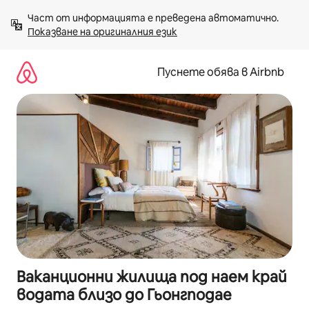
Пропускане
Част от информацията е преведена автоматично. 
към
Показване на оригиналния език
съдържанието
Пуснете обява в Airbnb
Ваканционни жилища под наем край
водата близо до Гьонгподае