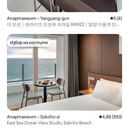
Апартамент – Yangyang-gun
Средна о
5 (6)
더 오션｜썬라이즈 오션뷰 프라임 R#N22｜양양 이용객 만족
도 1위 프라이빗 숙소
Избор на гостите
Избор на гостите
Апартамент – Sokcho-si
Средна оценка
4,88 (593)
East Sea Ocean View Studio, Sokcho Beach