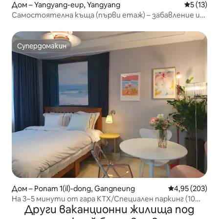
Дом – Yangyang-eup, Yangyang
Средна оц
5 (13)
Самостоятелна къща (първи етаж) – забавление и
щастие.
Супердомакин
Супердомакин
Дом – Ponam 1(il)-dong, Gangneung
Средна оценка
4,95 (203)
На 3~5 минути от гара KTX/Специален паркинг (10
Други ваканционни жилища под
коли)/На 1 минута от многофункционалния стадион/
На 1 минута от магазин за стоки от първа