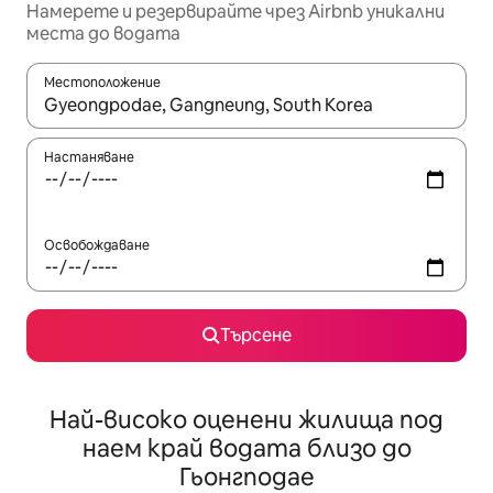
Намерете и резервирайте чрез Airbnb уникални
места до водата
Местоположение
Когато резултатите се покажат, използвайте клавишите 
Настаняване
Освобождаване
Търсене
Най-високо оценени жилища под
наем край водата близо до
Гьонгподае