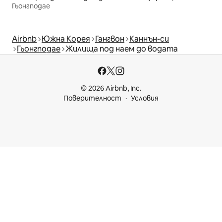
Гьонгподае
Airbnb
Южна Корея
Гангвон
Каннън-си
Гьонгподае
Жилища под наем до водата
© 2026 Airbnb, Inc.
Поверителност
Условия