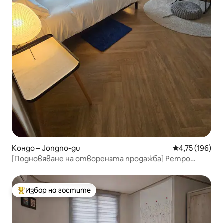
Кондо – Jongno-gu
Средна оценка
4,75 (196)
[Подновяване на отворената продажба] Ретро
убежище в 서촌
Избор на гостите
Най-популярен избор на гостите