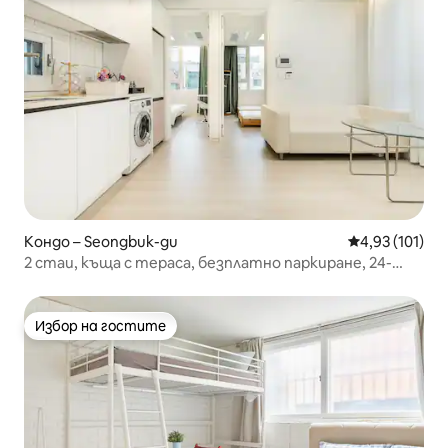
Кондо – Seongbuk-gu
Средна оценка
4,93 (101)
2 стаи, къща с тераса, безплатно паркиране, 24-
часово съхранение на багаж, максимум 5 души, 2
минути пеша до метрото, асансьор
Избор на гостите
Избор на гостите