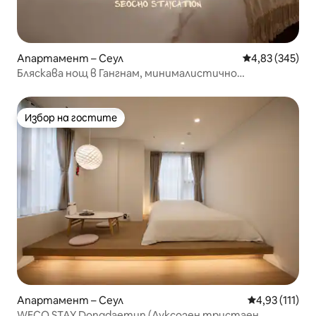
Апартамент – Сеул
Средна оценка
4,83 (345)
Бляскава нощ в Гангнам, минималистично
пространство в чисто бяло
Избор на гостите
Избор на гостите
Апартамент – Сеул
Средна оценк
4,93 (111)
WECO STAY Dongdaemun (Луксозен тристаен