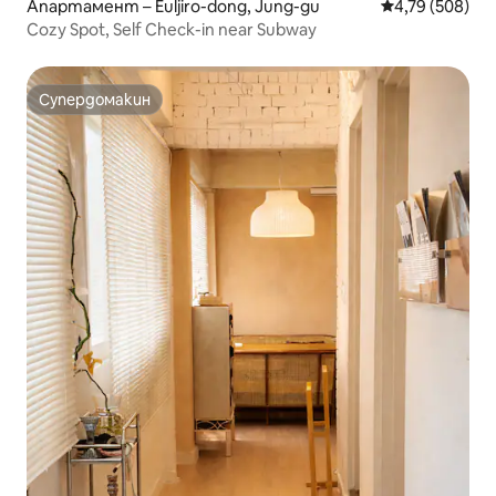
Апартамент – Euljiro-dong, Jung-gu
Средна оценка
4,79 (508)
Cozy Spot, Self Check-in near Subway
Супердомакин
Супердомакин