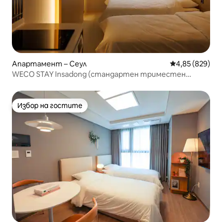
Апартамент – Сеул
Средна оценка
4,85 (829)
WECO STAY Insadong (стандартен триместен
апартамент)
Избор на гостите
Избор на гостите