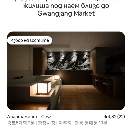
жилища под наем близо до
Gwangjang Market
Избор на гостите
Избор на гостите
Апартамент – Сеул
Средна оценк
4,82 (22)
종로5가역 2분 | 광장시장 | 자쿠지 | 명동·동대문 10분