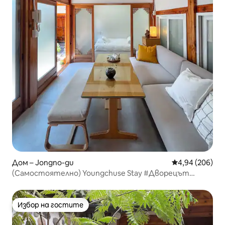
Дом – Jongno-gu
Средна оценка
4,94 (206)
(Самостоятелно) Youngchuse Stay #Дворецът
Кьонбок, Сочон, Куангвамун
Избор на гостите
Избор на гостите