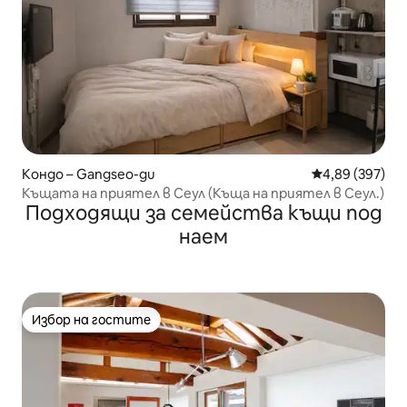
Кондо – Gangseo-gu
Средна оценка
4,89 (397)
Къщата на приятел в Сеул (Къща на приятел в Сеул.)
Подходящи за семейства къщи под
наем
Избор на гостите
Избор на гостите