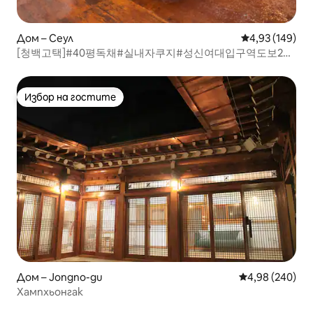
Дом – Сеул
Средна оценка
4,93 (149)
[청백고택]#40평독채#실내자쿠지#성신여대입구역도보2분
#명동#동대문#합법숙소#한옥
Избор на гостите
Избор на гостите
Дом – Jongno-gu
Средна оценка
4,98 (240)
Хампхьонгак