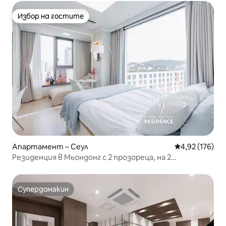
Избор на гостите
Избор на гостите
Апартамент – Сеул
Средна оценка
4,92 (176)
Резиденция в Мьондонг с 2 прозореца, на 2
метростанции, 3 минути
Супердомакин
Супердомакин