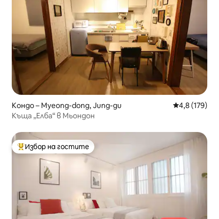
Кондо – Myeong-dong, Jung-gu
Средна оценк
4,8 (179)
Къща „Елба“ в Мьондон
Избор на гостите
Най-популярен избор на гостите