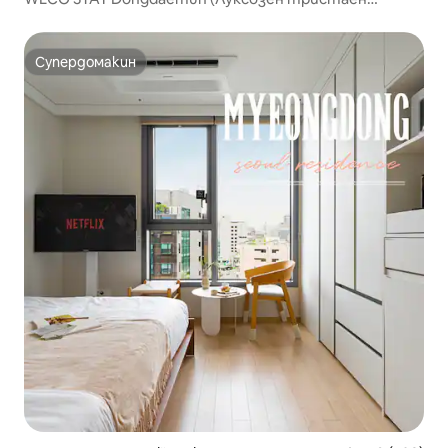
апартамент B_1)
Супердомакин
Супердомакин