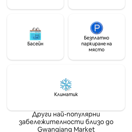
така че можете
със себе си или с любимите си хора:)
културното нас
# London Bagel Museum # Има горещи
на Сеул, а след 
места като пекарна Artist и можете
забележителнос
да се разходите до туристически
отпуснете в джа
атракции като двореца
насладите на ча
Gyeongbokgung, Ikseon - dong и Euljiro.
ханок.😊
☺️ [Базовата цена е за двама души] *
Безплатно
Допълнително лице: 70 000 корейски
Басейн
паркиране на
вона (до 4 души/препоръчително за 2
място
- ма души) * За резервации на 3 или
повече души се предоставя
допълнително спално бельо. [Ранно
настаняване/тарифа за
освобождаване] * 20 000 корейски
вона на час (до 1 час) * Ако има повече
хора на посещение от броя на
резервираните хора, ще бъдете
Климатик
премахнати без възстановяване на
средствата🙏
Други най-популярни
забележителности близо до
Gwangjang Market