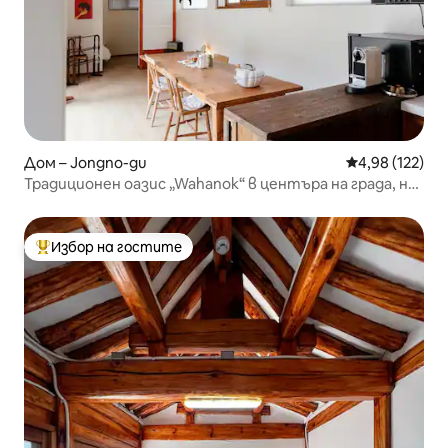
Дом – Jongno-gu
Средна оценка
4,98 (122)
Традиционен оазис „Wahanok“ в центъра на града, на
3 минути от жп гарата
Избор на гостите
Най-популярен избор на гостите