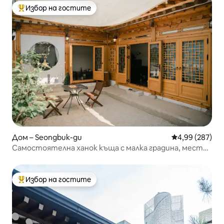
Избор на гостите
Най-популярен избор на гостите
Дом – Seongbuk-gu
Средна оценка
4,99 (287)
Самостоятелна ханок къща с малка градина, местна
стара алея, парк „Наксан“ [SpaceMODA]
Избор на гостите
Най-популярен избор на гостите