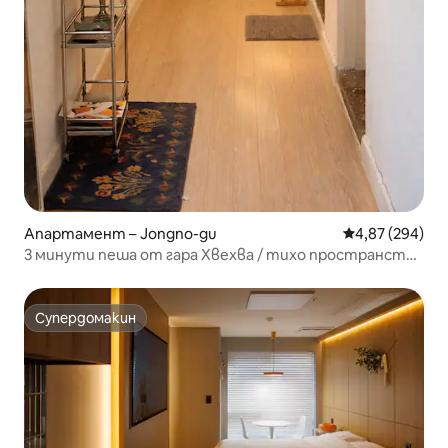
Апартамент – Jongno-gu
Средна оценка
4,87 (294)
3 минути пеша от гара Хвехва / тихо пространство
в центъра на Соноугил „So Pine House“
Супердомакин
Супердомакин