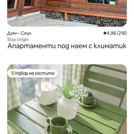
Дом – Сеул
Средна оценка
4,96 (218)
Stay origin
Апартаменти под наем с климатик
Избор на гостите
Най-популярен избор на гостите