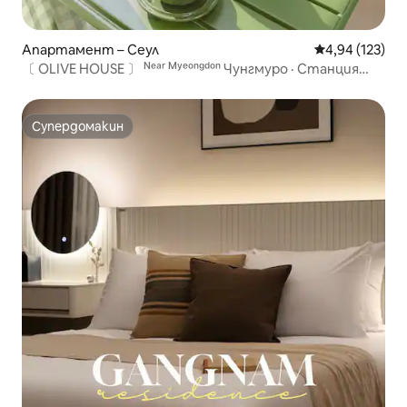
Апартамент – Сеул
Средна оценка
4,94 (123)
〔 OLIVE HOUSE 〕 ᴺᵉᵃʳ ᴹʸᵉᵒⁿᵍᵈᵒⁿ Чунгмуро · Станция
Ълджиро 3-га 3ᴍɪɴ
Супердомакин
Супердомакин