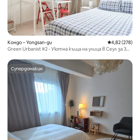
Кондо – Yongsan-gu
Средна оценка
4,82 (278)
Green Urbanist #2 - Уютна къща на улица в Сеул за 3
души
Супердомакин
Супердомакин