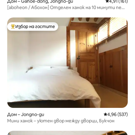
Дом – Gahoe-dong, Jongno-gu
Средна оценка
4,91 (161)
[aboheon / Абохон] Отделен ханок на 10 минути пеша
от гара Ангук
Избор на гостите
Най-популярен избор на гостите
Дом – Jongno-gu
Средна оценка
4,96 (537)
Мини ханок – уютен двор между дворци, Букчон