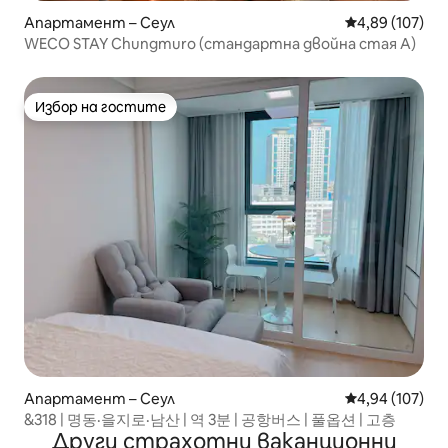
Апартамент – Сеул
Средна оценка
4,89 (107)
WECO STAY Chungmuro (стандартна двойна стая A)
Избор на гостите
Избор на гостите
Апартамент – Сеул
Средна оценка
4,94 (107)
&318 | 명동·을지로·남산 | 역 3분 | 공항버스 | 풀옵션 | 고층
Други страхотни ваканционни