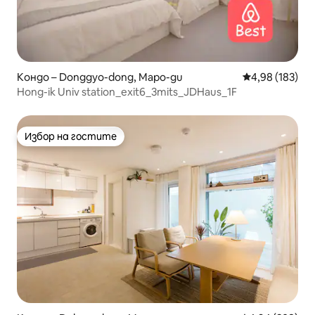
Кондо – Donggyo-dong, Mapo-gu
Средна оценка
4,98 (183)
Hong-ik Univ station_exit6_3mits_JDHaus_1F
Избор на гостите
Избор на гостите