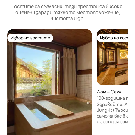
Гостите са съгласни: тези престои са високо
оценени заради тяхното местоположение,
чистота и др.
Избор на гостите
Избор на гости
Избор на гостите
Избор на гости
Дом – Сеул
100-годишна тр
самостоятелна
Здравейте! Аз с
ханок#Донгдае
Jung)] :) Търси
Гьонгбок#2 вът
само за вас в сърце
тоалетни#Безп
и Jeong са само
wolha.jeong
места за настан
на ден. Това е с