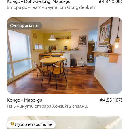
Кондо – Dohwa-dong, Mapo-gu
Средна оценка
4,94 (308)
Втори дом: на 2 минути от Gong deok stn.
Супердомакин
Супердомакин
Кондо – Mapo-gu
Средна оценка
4,85 (167)
На 5 минути от гара Хонгик! 2 спални.
Избор на гостите
Най-популярен избор на гостите