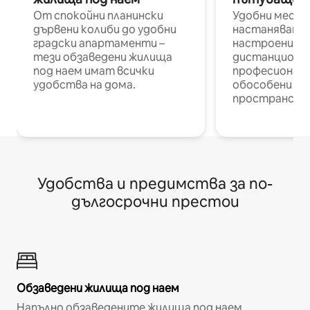
От спокойни планински
Удобни места
дървени колиби до удобни
настаняване 
градски апартаменти –
настроени и
тези обзаведени жилища
дистанционн
под наем имат всички
професионалис
удобства на дома.
обособени р
пространств
Удобства и предимства за по-
дългосрочни престои
Обзаведени жилища под наем
Напълно обзаведените жилища под наем