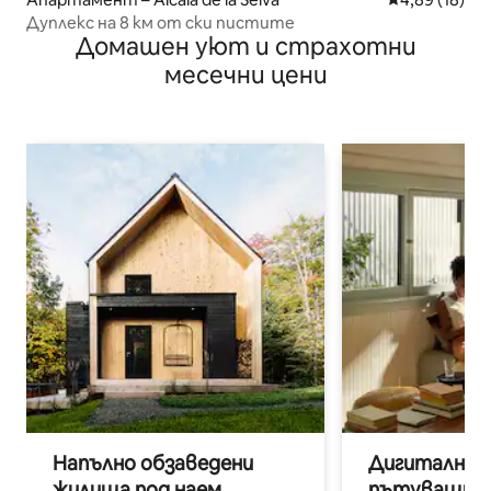
Дуплекс на 8 км от ски пистите
Домашен уют и страхотни
месечни цени
Напълно обзаведени
Дигитални н
жилища под наем
пътуващи п