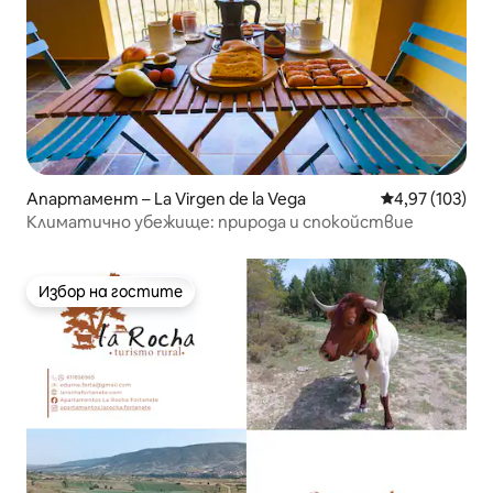
Апартамент – La Virgen de la Vega
Средна оценка
4,97 (103)
Климатично убежище: природа и спокойствие
Избор на гостите
Избор на гостите