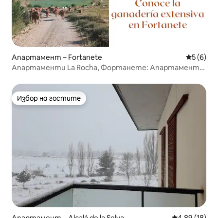
Апартамент – Fortanete
Средна о
5 (6)
Апартаменти La Rocha, Фортанете: Апартамент
2.
Избор на гостите
Избор на гостите
Апартамент – Alcalá de la Selva
Средна оценк
4,89 (18)