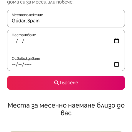
дома си за месец или повече.
Местоположение
Когато резултатите се покажат, използвайте клавишите 
Настаняване
Освобождаване
Търсене
Места за месечно наемане близо до
вас