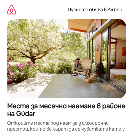
Пропускане
към
Пуснете обява в Airbnb
съдържанието
Места за месечно наемане в района
на Gúdar
Открийте места под наем за дългосрочни
престои, които ви карат да се чувствате като у