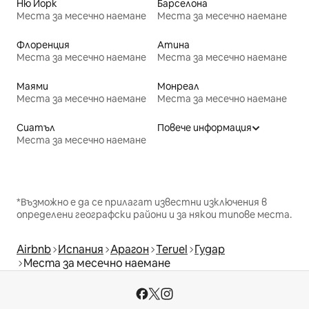
Ню Йорк
Барселона
Места за месечно наемане
Места за месечно наемане
Флоренция
Атина
Места за месечно наемане
Места за месечно наемане
Маями
Монреал
Места за месечно наемане
Места за месечно наемане
Сиатъл
Повече информация
Места за месечно наемане
*Възможно е да се прилагат известни изключения в
определени географски райони и за някои типове места.
Airbnb
Испания
Арагон
Teruel
Гудар
Места за месечно наемане