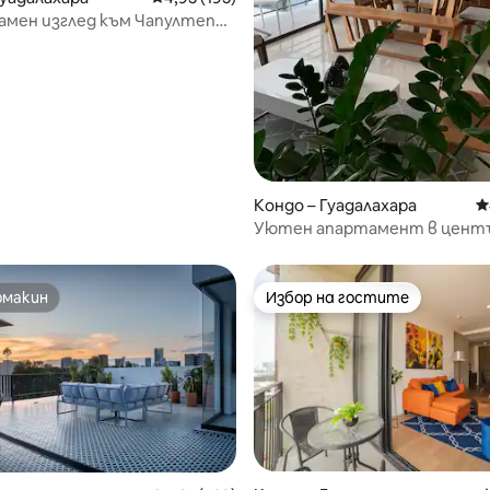
амен изглед към Чапултепек
т 5, 144 отзива
ерикански
Кондо – Гуадалахара
С
Уютен апартамент в цент
омакин
Избор на гостите
омакин
Избор на гостите