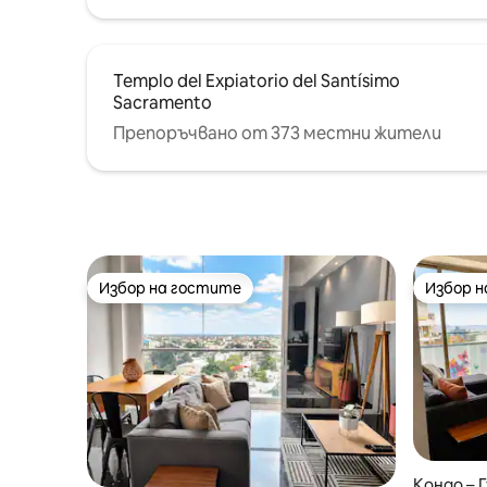
Templo del Expiatorio del Santísimo
Sacramento
Препоръчвано от 373 местни жители
Избор на гостите
Избор 
Избор на гостите
Избор 
Кондо – 