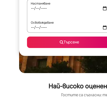
Настаняване
Освобождаване
Търсене
Най-високо оценен
Гостите са съгласни: т