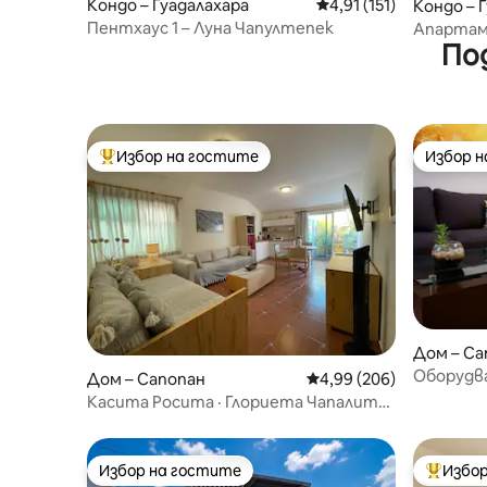
Кондо – Гуадалахара
Средна оценка: 4,91 о
4,91 (151)
Кондо – 
Пентхаус 1 – Луна Чапултепек
Апартам
По
Chapu | 
Избор на гостите
Избор 
Най-популярен избор на гостите
Избор 
Дом – Са
Оборудван
Дом – Сапопан
Средна оценка: 4,99 о
4,99 (206)
Касита Росита · Глориета Чапалита ·
Фитнес зала· Expo GDL
Избор на гостите
Избор
Избор на гостите
Най-поп