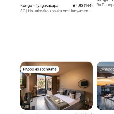
9а Панор
Кондо – Гуадалахара
Средна оценка: 4,93 о
4,93 (144)
| 2BR Ам
8C | На няколко крачки от Чапултепек
| Изглед към града
Избор на гостите
Суперд
Избор на гостите
Суперд