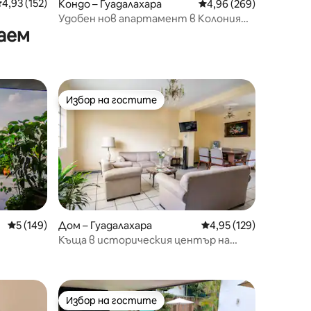
редна оценка: 4,93 от 5, 152 отзива
4,93 (152)
Кондо – Гуадалахара
Средна оценка: 4,96 
4,96 (269)
Удобен нов апартамент в Колония
аем
Американа
Избор на гостите
тите
Избор на гостите
Средна оценка: 5 от 5, 149 отзива
5 (149)
Дом – Гуадалахара
Средна оценка: 4,95 
4,95 (129)
Къща в историческия център на
Гуадалахара.
Избор на гостите
Избор на гостите