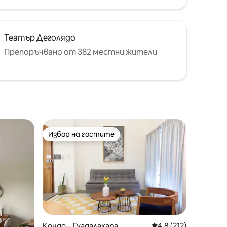
Театър Деголядо
Препоръчвано от 382 местни жители
Избор на гостите
Избор на гостите
Кондо – Гуадалахара
Средна оценка: 4,8 
4,8 (212)