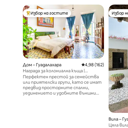
Избор на гостите
Избор 
Най-популярен избор на гостите
Избор 
Дом – Гуадалахара
Средна оценка: 4,98 о
4,98 (162)
Награда за колониална къща |
Разходка до катедралата
Перфектен престой за семейства
или приятелски групи, като се имат
предвид просторните спални,
уединението и удобните външни
вътрешни дворове и тераси!
Високоскоростен Wi-Fi с оптични
влакна във всяко кътче, специално
работно пространство и др.
Вила – Г
Красива къща с площ от 250 кв. м,
Цяла вила
построена в началото на 20-и век,