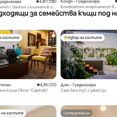
т 5, 151 отзива
Кондо – Гуадалахара
С
Гуадалахара
Средна оценка: 4,81 от 5, 728 отзива
4,81 (728)
Комфортен апартамент в
ент с балкон и климатик от
дходящи за семейства къщи под н
американския квартал
Lapso в Аларкон
на гостите
Избор на гостите
на гостите
Най-популярен избор на гос
попан
Средна оценка: 4,95 от 5, 121 отзива
4,95 (121)
Дом – Гуадалахара
а къща Olivos "Capitolio"
Casa Sara HyC с джакузи
т 5, 206 отзива
 на гостите
Супердомакин
улярен избор на гостите
Супердомакин