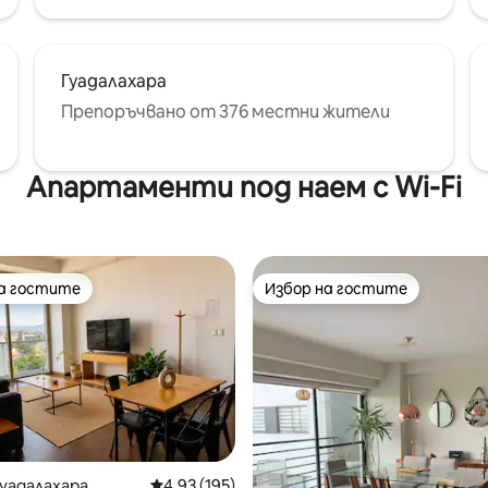
Гуадалахара
Препоръчвано от 376 местни жители
Апартаменти под наем с Wi-Fi
на гостите
Избор на гостите
на гостите
Избор на гостите
Гуадалахара
Средна оценка: 4,93 от 5, 195 отзива
4,93 (195)