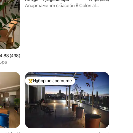
Апартамент с басейн в Colonial
House, Historic Centro
редна оценка: 4,88 от 5, 438 отзива
4,88 (438)
ъра
Избор на гостите
Най-популярен избор на гостите