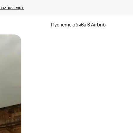
налния език
Пуснете обява в Airbnb
окосване или плъзгане.