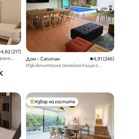
редна оценка: 4,82 от 5, 217 отзива
4,82 (217)
ирана
Дом – Сапопан
Средна оценка: 4,91 
4,91 (246)
Изключителна семейна къща с
к
градина и частен басейн
Избор на гостите
тите
Най-популярен избор на гостите