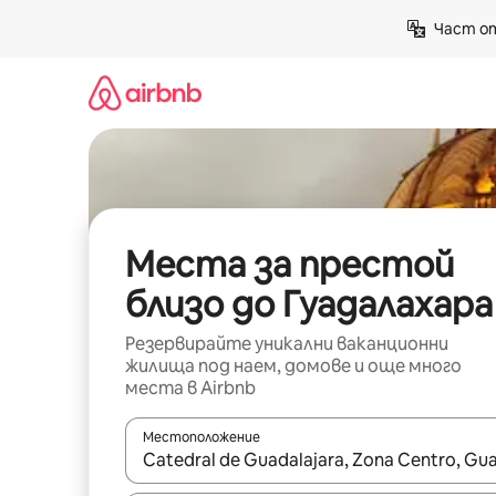
Пропускане
Част от
към
съдържанието
Места за престой
близо до Гуадалахара
Резервирайте уникални ваканционни
жилища под наем, домове и още много
места в Airbnb
Местоположение
Когато резултатите се покажат, използвайт