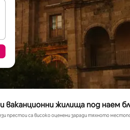
и ваканционни жилища под наем бл
ези престои са високо оценени заради тяхното местоп