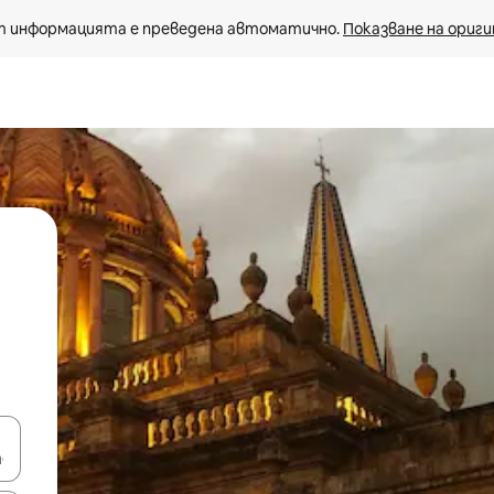
 информацията е преведена автоматично. 
Показване на ориги
е клавишите със стрелки нагоре и надолу или навигирайте с д