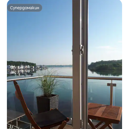
Супердомакин
Супердомакин