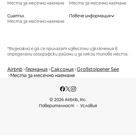
Места за месечно наемане
Места за месечно наемане
Сиатъл
Повече информация
Места за месечно наемане
*Възможно е да се прилагат известни изключения в
определени географски райони и за някои типове места.
Airbnb
Германия
Саксония
Großstolpener See
Места за месечно наемане
© 2026 Airbnb, Inc.
Поверителност
Условия