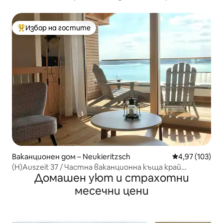
Избор на гостите
Най-популярен избор на гостите
Ваканционен дом – Neukieritzsch
Средна оценка
4,97 (103)
(H)Auszeit 37 / Частна ваканционна къща край
Домашен уют и страхотни
езерото
месечни цени