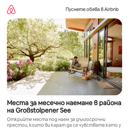
Пропускане
към
Пуснете обява в Airbnb
съдържанието
Места за месечно наемане в района
на Großstolpener See
Открийте места под наем за дългосрочни
престои, които ви карат да се чувствате като у