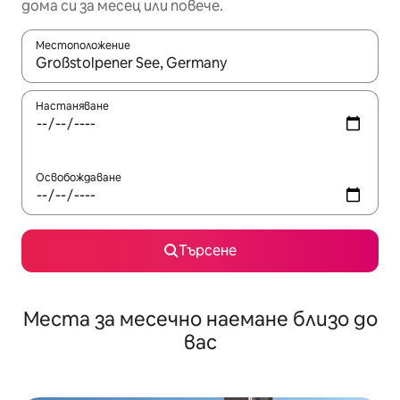
дома си за месец или повече.
Местоположение
Когато резултатите се покажат, използвайте клавишите 
Настаняване
Освобождаване
Търсене
Места за месечно наемане близо до
вас