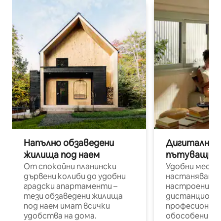
Напълно обзаведени
Дигитални н
жилища под наем
пътуващи п
От спокойни планински
Удобни места
дървени колиби до удобни
настаняване 
градски апартаменти –
настроени и
тези обзаведени жилища
дистанционн
под наем имат всички
професионалис
удобства на дома.
обособени р