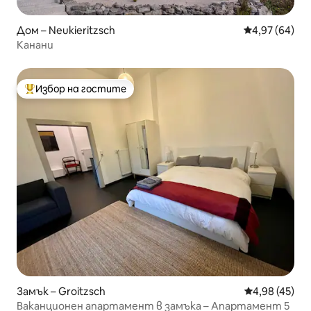
Дом – Neukieritzsch
Средна оценк
4,97 (64)
Канани
Избор на гостите
Най-популярен избор на гостите
Замък – Groitzsch
Средна оценк
4,98 (45)
Ваканционен апартамент в замъка – Апартамент 5