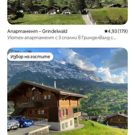
Апартамент – Grindelwald
Средна оценка
4,93 (179)
Уютен апартамент с 3 спални в Гринделвалд с
изглед
Избор на гостите
Избор на гостите