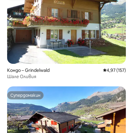
Кондо – Grindelwald
Средна оценка
4,97 (157)
Шале Оливия
Супердомакин
Супердомакин