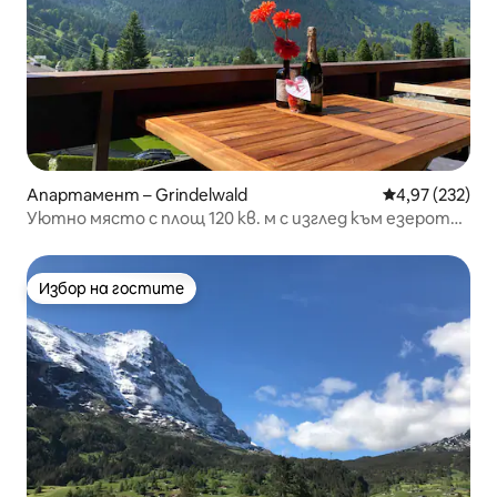
Апартамент – Grindelwald
Средна оценка
4,97 (232)
Уютно място с площ 120 кв. м с изглед към езерото
и безплатен паркинг
Избор на гостите
Избор на гостите