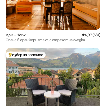
Дом – Horw
Средна оценка
4,97 (581)
Спане в оранжерията със страхотна гледка
Избор на гостите
Най-популярен избор на гостите