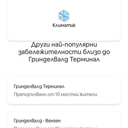
Климатик
Други най-популярни
забележителности близо до
Гринделвалд Терминал
Гринделвалд Терминал
Препоръчвано от 10 местни жители
Гринделвалд - Венген