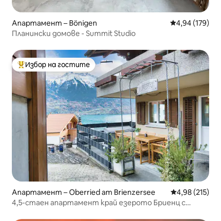
Апартамент – Bönigen
Средна оценка
4,94 (179)
Планински домове - Summit Studio
Избор на гостите
Най-популярен избор на гостите
Апартамент – Oberried am Brienzersee
Средна оценка
4,98 (215)
4,5-стаен апартамент край езерото Бриенц с
изглед към езерото