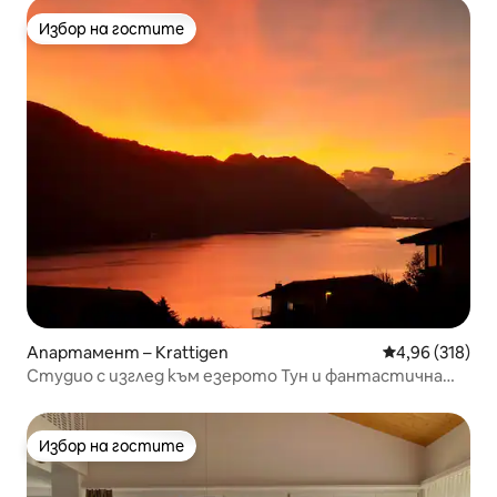
Избор на гостите
Избор на гостите
Апартамент – Krattigen
Средна оценка
4,96 (318)
Студио с изглед към езерото Тун и фантастична
панорама
Избор на гостите
Избор на гостите