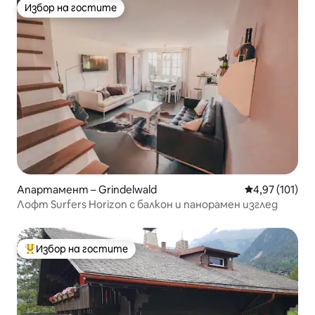
Избор на гостите
Избор на гостите
Апартамент – Grindelwald
Средна оценка
4,97 (101)
Лофт Surfers Horizon с балкон и панорамен изглед
Избор на гостите
Най-популярен избор на гостите