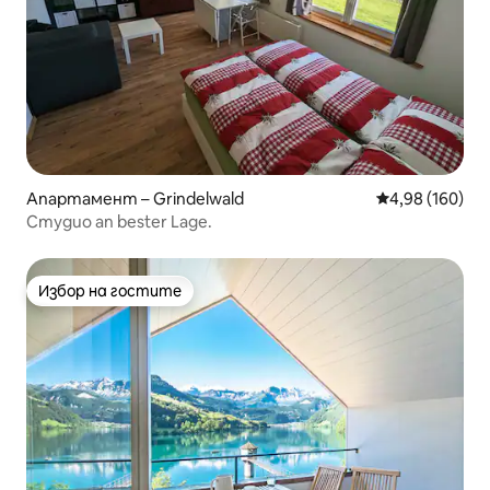
Апартамент – Grindelwald
Средна оценка
4,98 (160)
Студио an bester Lage.
Избор на гостите
Избор на гостите