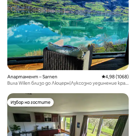
Апартамент – Sarnen
Средна оценка:
4,98 (1068)
Вила Wilen близо до Люцерн|Луксозно уединение край
езерото
Избор на гостите
Избор на гостите