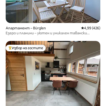
Апартамент – Bürglen
Средна оценка
4,99 (426)
Езеро и планини – уютен и уникален тавански
апартамент
Избор на гостите
Най-популярен избор на гостите