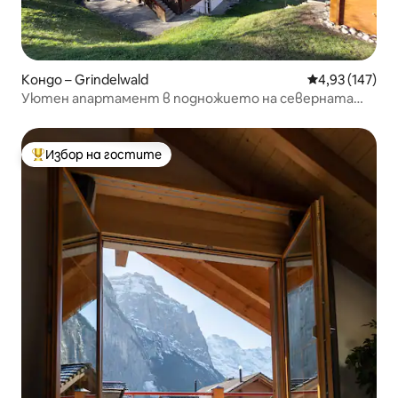
Кондо – Grindelwald
Средна оценка
4,93 (147)
Уютен апартамент в подножието на северната
стена на Айгер
Избор на гостите
Най-популярен избор на гостите