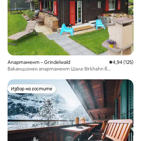
Апартамент – Grindelwald
Средна оценка
4,94 (125)
Ваканционен апартамент Шале Birkhahn в
Гринделвалд
Избор на гостите
Избор на гостите