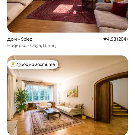
Дом – Spiez
Средна оценка
4,93 (204)
Нидерли - Оаза, Шпиц
Избор на гостите
Най-популярен избор на гостите