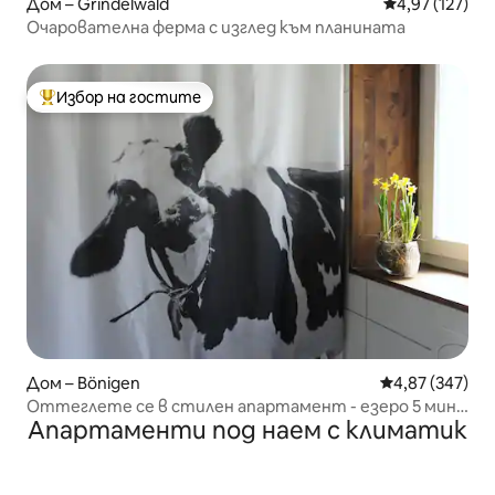
Дом – Grindelwald
Средна оценка
4,97 (127)
Очарователна ферма с изглед към планината
Избор на гостите
Най-популярен избор на гостите
Дом – Bönigen
Средна оценка
4,87 (347)
Оттеглете се в стилен апартамент - езеро 5 мин,
Апартаменти под наем с климатик
природа, релакс