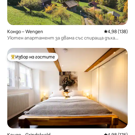
Кондо – Wengen
Средна оценка
4,98 (138)
Уютен апартамент за двама със спираща дъха
гледка
Избор на гостите
Най-популярен избор на гостите
Кондо – Grindelwald
Средна оценка
4,98 (176)