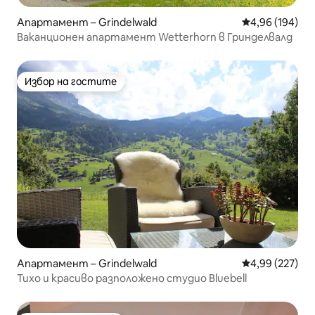
Апартамент – Grindelwald
Средна оценка
4,96 (194)
Ваканционен апартамент Wetterhorn в Гринделвалд
Избор на гостите
Избор на гостите
Апартамент – Grindelwald
Средна оценка
4,99 (227)
Тихо и красиво разположено студио Bluebell