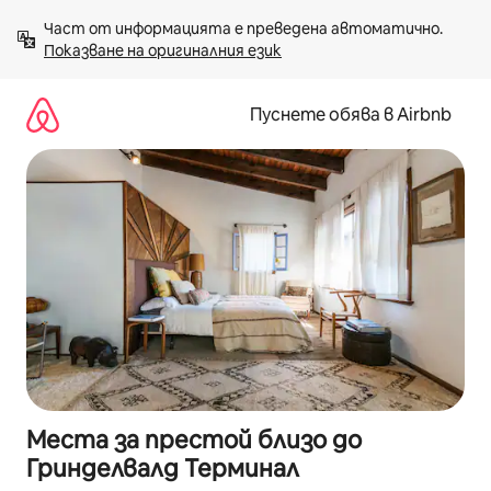
Пропускане
Част от информацията е преведена автоматично. 
към
Показване на оригиналния език
съдържанието
Пуснете обява в Airbnb
Места за престой близо до
Гринделвалд Терминал