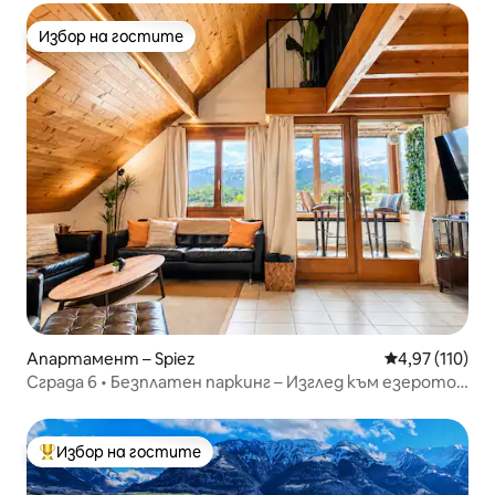
Избор на гостите
Избор на гостите
Апартамент – Spiez
Средна оценка
4,97 (110)
Сграда 6 • Безплатен паркинг – Изглед към езерото
и Алпите – PS5
Избор на гостите
Най-популярен избор на гостите