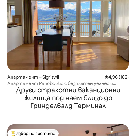
Апартамент – Sigriswil
Средна оценка
4,96 (182)
Апартамент Panoboutiq с безплатен уелнес и
Други страхотни ваканционни
изглед
жилища под наем близо до
Гринделвалд Терминал
Избор на гостите