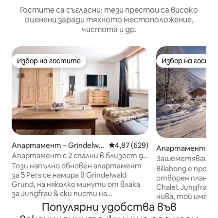
Гостите са съгласни: тези престои са високо
оценени заради тяхното местоположение,
чистота и др.
Избор на гостите
Избор на гости
Избор на гостите
Избор на гости
Апартамент – Grindelwal
Средна оценка: 4,87 от 5, 629
4,87 (629)
Апартамент – Gr
d
Апартамент с 2 спални в близост до
d
Зашеметяващи гл
ски зона и влак Юнгфрау
Този напълно обновен апартамент
минути пеша до 
Billabong е про
за 5 Pers се намира в Grindelwald
отворен план на
Grund, на няколко минути от влака
Chalet Jungfrau. Разположен на 2
за Jungfrau & ски писти на
нива, той има з
Männlichen. Тя е 85 м2 и разполага с 1
Популярни удобства във
към планината о
баня и 2 големи спални, едната с
частен заден двор. С 4 спал