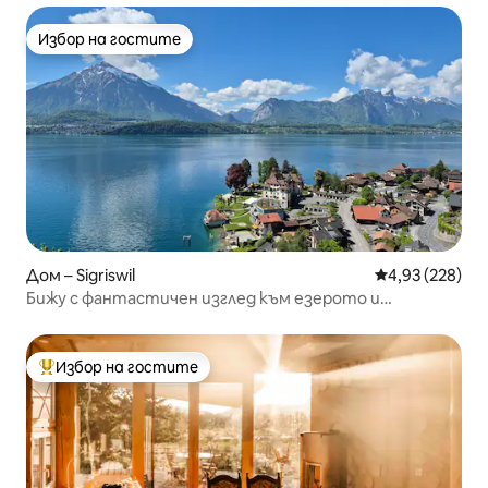
Избор на гостите
Избор на гостите
Дом – Sigriswil
Средна оценка
4,93 (228)
Бижу с фантастичен изглед към езерото и
планините!
Избор на гостите
Най-популярен избор на гостите