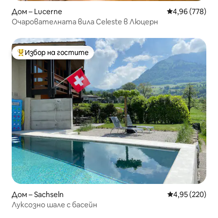
Дом – Lucerne
Средна оценка
4,96 (778)
Очарователната вила Celeste в Люцерн
Избор на гостите
Най-популярен избор на гостите
Дом – Sachseln
Средна оценка
4,95 (220)
Луксозно шале с басейн