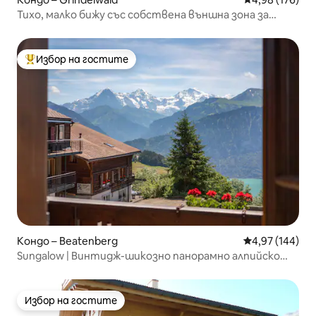
Тихо, малко бижу със собствена външна зона за
сядане
Избор на гостите
Най-популярен избор на гостите
Кондо – Beatenberg
Средна оценка
4,97 (144)
Sungalow | Винтидж-шикозно панорамно алпийско
шале
Избор на гостите
Избор на гостите