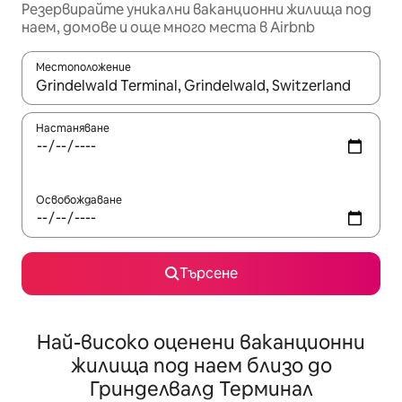
Резервирайте уникални ваканционни жилища под
наем, домове и още много места в Airbnb
Местоположение
Когато резултатите се покажат, използвайте клавишите 
Настаняване
Освобождаване
Търсене
Най-високо оценени ваканционни
жилища под наем близо до
Гринделвалд Терминал