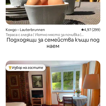
Кондо – Lauterbrunnen
Средна оценка
4,97 (299)
Тераса с гледка | Уютно място за почивка |
Подходящи за семейства къщи под
Безплатен паркинг
наем
Избор на гостите
Най-популярен избор на гостите