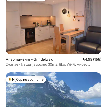
Най-популярен избор на гостите
Апартамент – Grindelwald
Средна оценка
4,99 (166)
2-стаен къща за гости 30m2, вкл. Wi-Fi, много
централно
Избор на гостите
Най-популярен избор на гостите