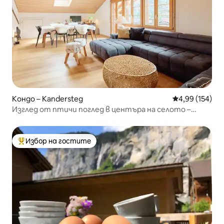
Кондо – Kandersteg
Средна оценка
4,99 (154)
Изглед от птичи поглед в центъра на селото –
Ощиненпарадиз
Избор на гостите
Най-популярен избор на гостите