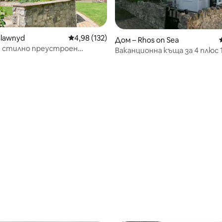
elawnyd
Средна оценка: 4,98 от 5, 132 отзива
4,98 (132)
Дом – Rhos on Sea
н стилно преустроен
Ваканционна къща за 4 плюс 
т 5, 125 отзива
градина и гори
без домашни любимци