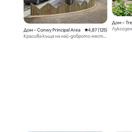
Дом – Tr
Луксозе
Дом – Conwy Principal Area
Средна оценка: 4,87 о
4,87 (125)
хамбар, 
Красива къща на най-доброто място
с паркинг