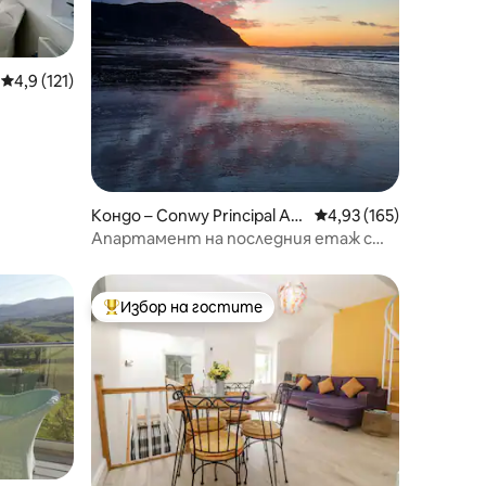
Средна оценка: 4,9 от 5, 121 отзива
4,9 (121)
орето в
Кондо – Conwy Principal Ar
Средна оценка: 4,93 
4,93 (165)
ea
Апартамент на последния етаж с
невероятна гледка към
крайбрежието и морето
Избор на гостите
тите
Най-популярен избор на гостите