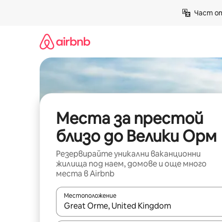
Пропускане
Част от
към
съдържанието
Места за престой
близо до Велики Орм
Резервирайте уникални ваканционни
жилища под наем, домове и още много
места в Airbnb
Местоположение
Когато резултатите се покажат, използвайт