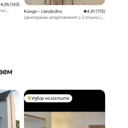
редна оценка: 4,95 от 5, 143 отзива
4,95 (143)
със
Кондо – Llandudno
Средна оценка: 4,91 
4,91 (170)
Централен апартамент с 2 спални |
На 5 минути от плажа
аем
Избор на гостите
тите
Най-популярен избор на гостите