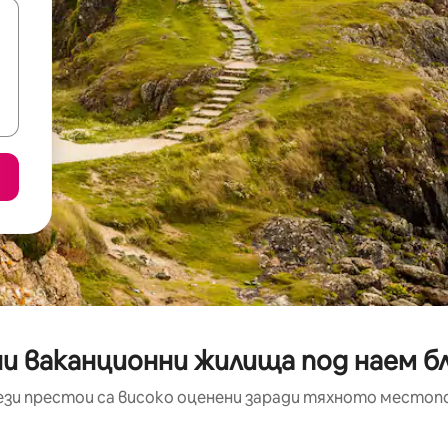
и ваканционни жилища под наем б
ези престои са високо оценени заради тяхното местоп