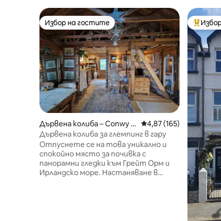
Избор на гостите
Избор
Избор на гостите
Най-поп
Дървена колиба – Conwy P
Средна оценка: 4,87 о
4,87 (165)
rincipal Area
Дървена колиба за глемпинг в гару
Отпуснете се на това уникално и
спокойно място за почивка с
панорамни гледки към Грейт Орм и
Ирландско море. Настаняване в
помещение с отворена планировка.
Удобствата включват: - Двойно
легло и единично легло тип „кемпинг“
на мецанина - Добре оборудвана
кухненска ниша (микровълнова