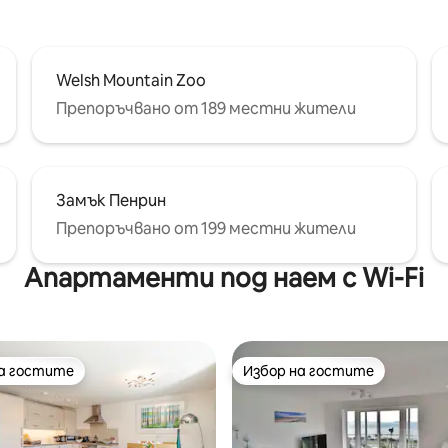
на Кентън. Няма домашни
Fi за филми или дистанционн
работници.
Welsh Mountain Zoo
Препоръчвано от 189 местни жители
Замък Пенрин
Препоръчвано от 199 местни жители
Апартаменти под наем с Wi-Fi
на гостите
Избор на гостите
на гостите
Избор на гостите