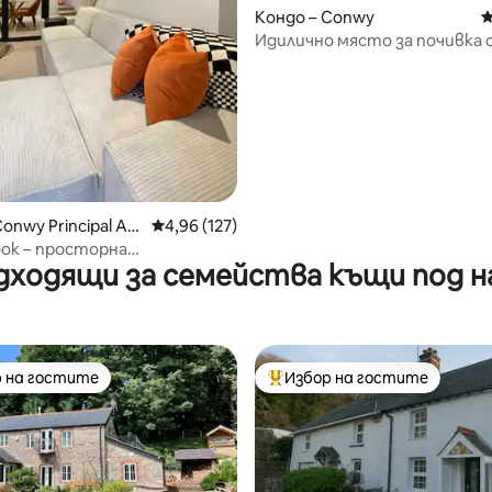
т 5, 308 отзива
Кондо – Conwy
С
Идилично място за почивка 
зашеметяващи гледки
onwy Principal Ar
Средна оценка: 4,96 от 5, 127 отзива
4,96 (127)
ook – просторна
дходящи за семейства къщи под н
ност в стените на замъка
 на гостите
Избор на гостите
улярен избор на гостите
Най-популярен избор на гос