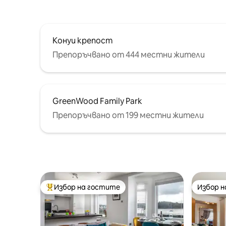
къщата 
любимци
Конуи крепост
Препоръчвано от 444 местни жители
GreenWood Family Park
Препоръчвано от 199 местни жители
Избор на гостите
Избор 
Най-популярен избор на гостите
Избор 