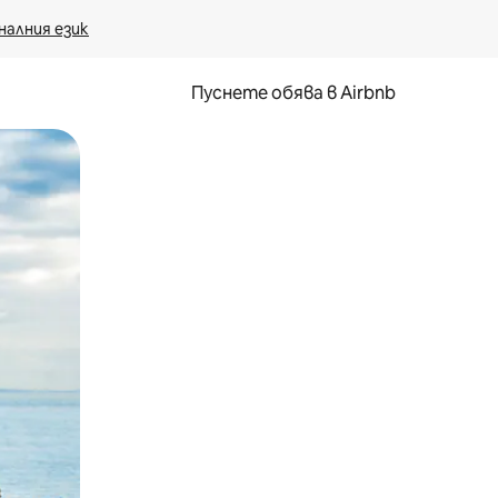
налния език
Пуснете обява в Airbnb
окосване или плъзгане.