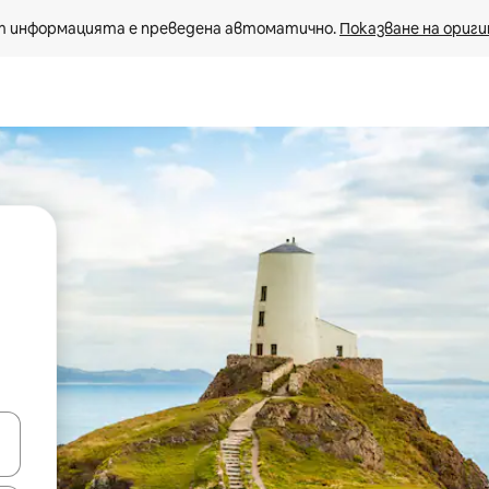
 информацията е преведена автоматично. 
Показване на ориги
е клавишите със стрелки нагоре и надолу или навигирайте с д