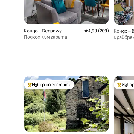
Кондо – Deganwy
Средна оценка: 4,99 о
4,99 (209)
Кондо – 
Подход към гарата
Крайбреж
Гуинед
Избор на гостите
Избор
Най-популярен избор на гостите
Най-поп