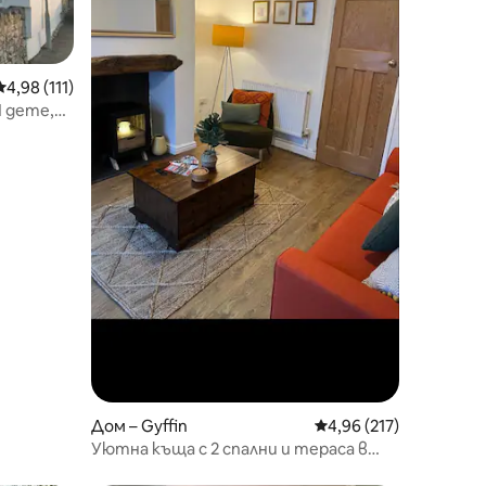
Средна оценка: 4,98 от 5, 111 отзива
4,98 (111)
1 дете,
Дом – Gyffin
Средна оценка: 4,96 
4,96 (217)
Уютна къща с 2 спални и тераса в
Конуи