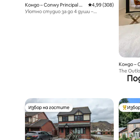
Кондо – Conwy Principal Ar
Средна оценка: 4,99 о
4,99 (308)
ea
Уютно студио за до 4 души –
Централна Сноудония
Кондо – C
ea
The Outl
По
собстве
Избор на гостите
Избор
Избор на гостите
Най-поп