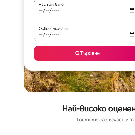
Настаняване
Освобождаване
Търсене
Най-високо оценен
Гостите са съгласни: т