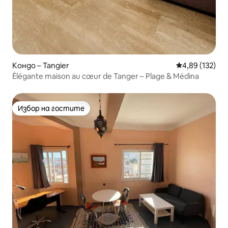
Кондо – Tangier
Средна оценка
4,89 (132)
Élégante maison au cœur de Tanger – Plage & Médina
Избор на гостите
Избор на гостите