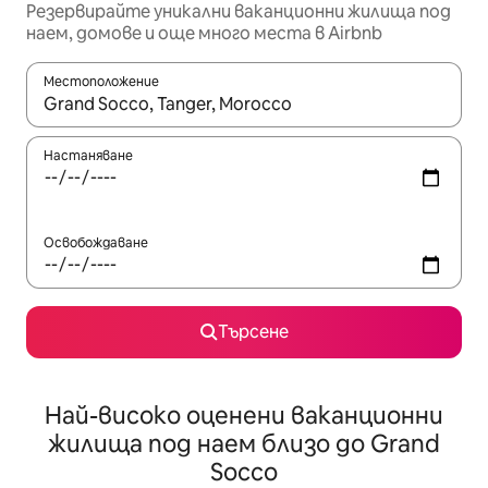
Резервирайте уникални ваканционни жилища под
наем, домове и още много места в Airbnb
Местоположение
Когато резултатите се покажат, използвайте клавишите 
Настаняване
Освобождаване
Търсене
Най-високо оценени ваканционни
жилища под наем близо до Grand
Socco