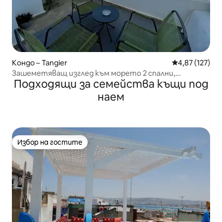
Кондо – Tangier
Средна оценка
4,87 (127)
Зашеметяващ изглед към морето 2 спални,
Подходящи за семейства къщи под
Малабата, Танжер
наем
Избор на гостите
Избор на гостите