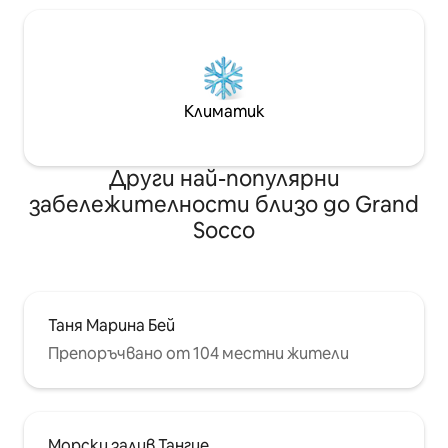
Климатик
Други най-популярни
забележителности близо до Grand
Socco
Таня Марина Бей
Препоръчвано от 104 местни жители
Морски залив Тангие