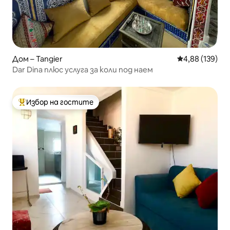
Дом – Tangier
Средна оценка
4,88 (139)
Dar Dina плюс услуга за коли под наем
Избор на гостите
Най-популярен избор на гостите