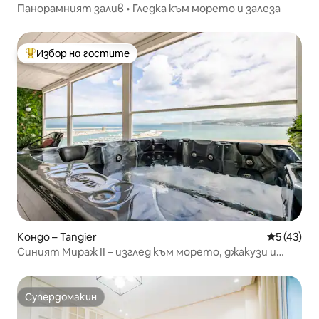
Панорамният залив • Гледка към морето и залеза
Избор на гостите
Най-популярен избор на гостите
Кондо – Tangier
Средна оц
5 (43)
Синият Мираж II – изглед към морето, джакузи и
сауна
Супердомакин
Супердомакин