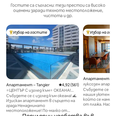
Гостите са съгласни: тези престои са високо
оценени заради тяхното местоположение,
чистота и др.
Избор на гостите
Избор на гос
Най-популярен избор на гостите
Най-популярен 
Апартамент – Ta
луксозен апарт
Апартамент – Tangier
Средна оценка: 4,92 от 5, 561
4,92 (561)
пристанище на 
Събудете се с из
⭐ЦЕНТЪР С изглед към⭐ ОКЕАНА!
нашия уютен ап
Басейн. ХИГИЕНИЗИРАН!
Събудете се с изглед към океана! 🌊
който се намира 
Изискан апартамент в сърцето на
от плажа. Насла
града Ненадминато
невероятна глед
местоположение! По-малко от
много естестве
10 минути пеша до Медина (старият