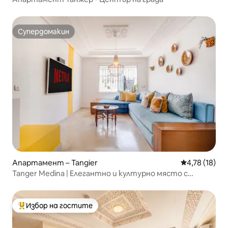
Супердомакин
Супердомакин
Апартамент – Tangier
Средна оценк
4,78 (18)
Tanger Medina | Елегантно и културно място с
3 спални | Климатик
Избор на гостите
Най-популярен избор на гостите