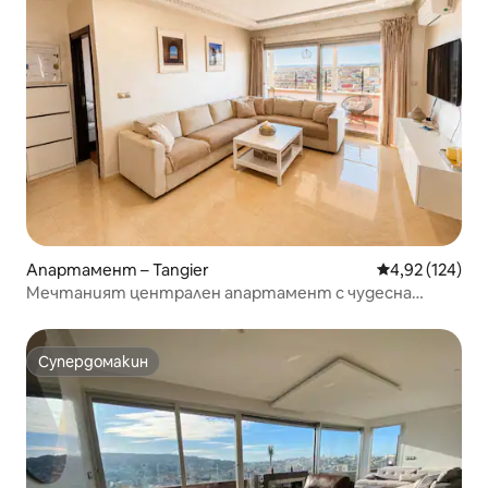
Апартамент – Tangier
Средна оценка
4,92 (124)
Мечтаният централен апартамент с чудесна
гледка
Супердомакин
Супердомакин