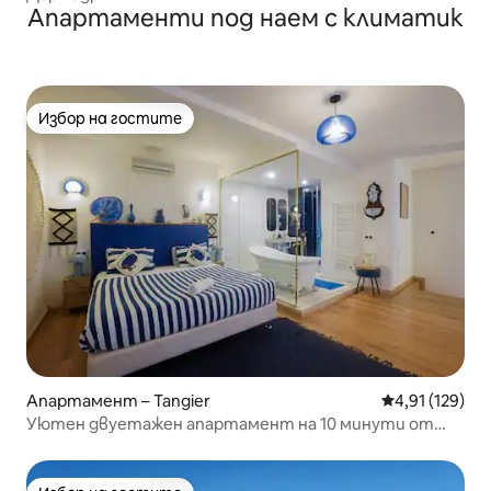
Апартаменти под наем с климатик
Избор на гостите
Избор на гостите
Апартамент – Tangier
Средна оценка
4,91 (129)
Уютен двуетажен апартамент на 10 минути от
медината