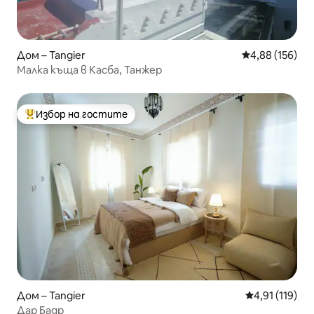
Дом – Tangier
Средна оценка
4,88 (156)
Малка къща в Касба, Танжер
Избор на гостите
Най-популярен избор на гостите
Дом – Tangier
Средна оценка
4,91 (119)
Дар Бадр