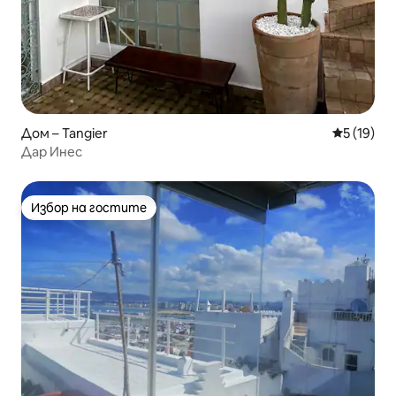
Дом – Tangier
Средна оц
5 (19)
Дар Инес
Избор на гостите
Избор на гостите