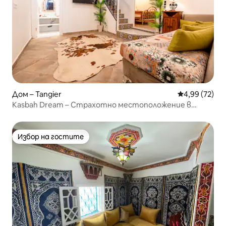
Дом – Tangier
Средна оценк
4,99 (72)
Kasbah Dream – Страхотно местоположение в
Танжер
Избор на гостите
Избор на гостите