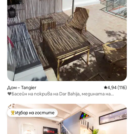
Дом – Tangier
Средна оценка
4,94 (116)
❤️Басейн на покрива на Dar Bahija, медината на
Танжер
Избор на гостите
Най-популярен избор на гостите