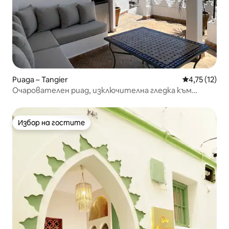
Риада – Tangier
Средна оценк
4,75 (12)
Очарователен риад, изключителна гледка към
морето в Танжер!
Избор на гостите
Избор на гостите