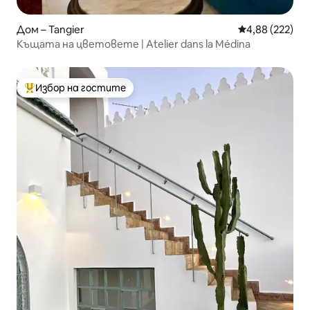
Дом – Tangier
Средна оценка
4,88 (222)
Къщата на цветовете | Atelier dans la Médina
Избор на гостите
Най-популярен избор на гостите