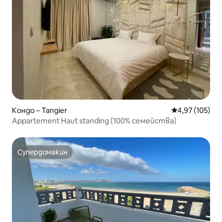
Кондо – Tangier
Средна оценка
4,97 (105)
Appartement Haut standing (100% семейства)
Супердомакин
Супердомакин