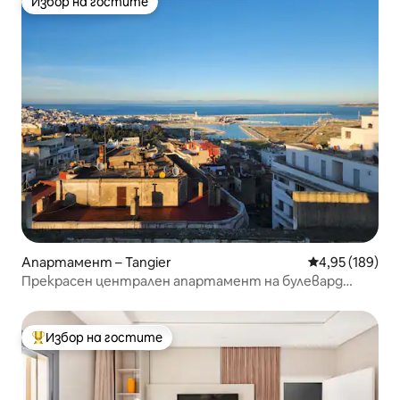
Избор на гостите
Избор на гостите
Апартамент – Tangier
Средна оценка
4,95 (189)
Прекрасен централен апартамент на булевард
„Пастьор“
Избор на гостите
Най-популярен избор на гостите