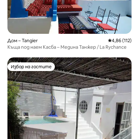
Дом – Tangier
Средна оценка
4,86 (112)
Къща под наем Касба – Медина Танжер / La Rychance
Избор на гостите
Избор на гостите