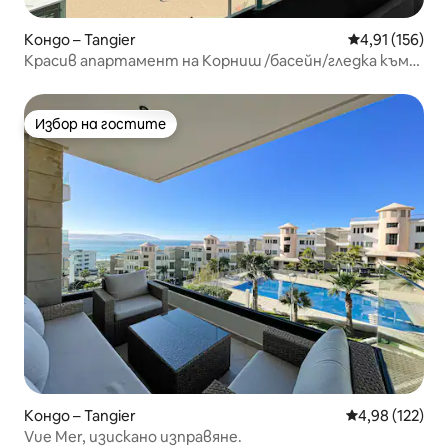
Кондо – Tangier
Средна оценка
4,91 (156)
Красив апартамент на Корниш /басейн/гледка към
морето
Избор на гостите
Избор на гостите
Кондо – Tangier
Средна оценка
4,98 (122)
Vue Mer, изискано изправяне.