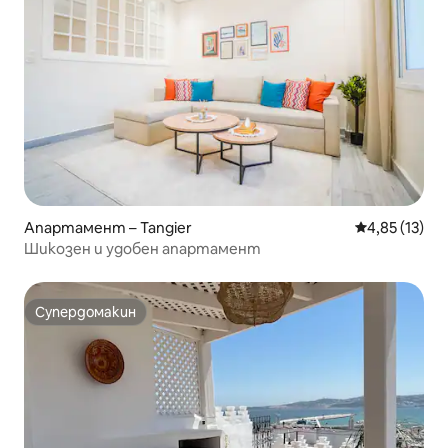
Апартамент – Tangier
Средна оценк
4,85 (13)
Шикозен и удобен апартамент
Супердомакин
Супердомакин