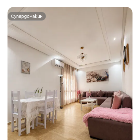
Супердомакин
Супердомакин