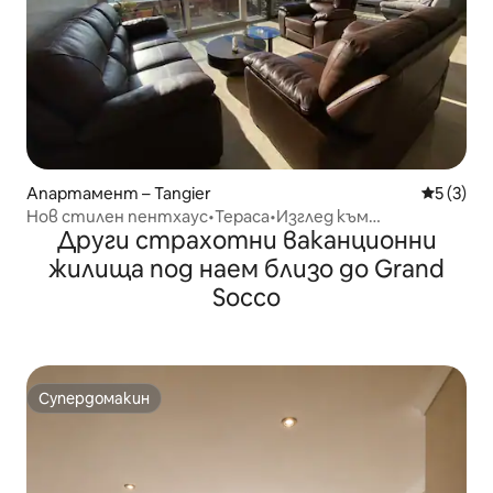
Апартамент – Tangier
Средна о
5 (3)
Нов стилен пентхаус•Тераса•Изглед към
Други страхотни ваканционни
залеза•Паркинг
жилища под наем близо до Grand
Socco
Супердомакин
Супердомакин