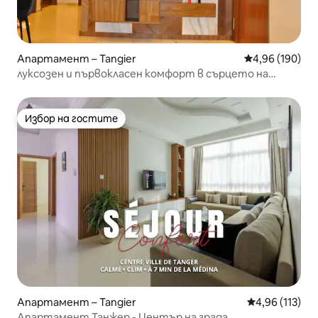
Апартамент – Tangier
Средна оценка
4,96 (190)
луксозен и първокласен комфорт в сърцето на
Танжер
Избор на гостите
Избор на гостите
Апартамент – Tangier
Средна оценка
4,96 (113)
Апартамент Танжер - Център на града