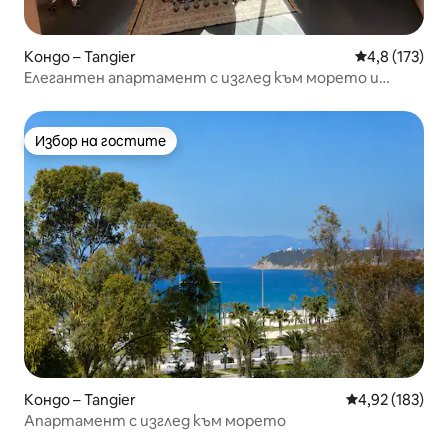
Кондо – Tangier
Средна оценк
4,8 (173)
Елегантен апартамент с изглед към морето и
пристанището
Избор на гостите
Избор на гостите
Кондо – Tangier
Средна оценка
4,92 (183)
Апартамент с изглед към морето