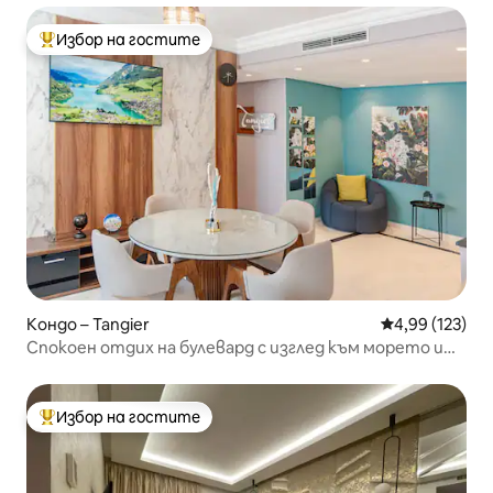
Избор на гостите
Най-популярен избор на гостите
Кондо – Tangier
Средна оценка
4,99 (123)
Спокоен отдих на булевард с изглед към морето и
басейна
Избор на гостите
Най-популярен избор на гостите