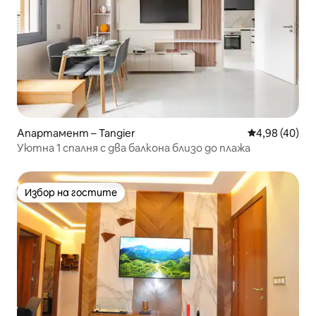
Апартамент – Tangier
Средна оценк
4,98 (40)
Уютна 1 спалня с два балкона близо до плажа
Избор на гостите
Избор на гостите