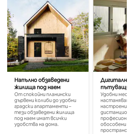
Напълно обзаведени
Дигитални н
жилища под наем
пътуващи п
От спокойни планински
Удобни места
дървени колиби до удобни
настаняване 
градски апартаменти –
настроени и
тези обзаведени жилища
дистанционн
под наем имат всички
професионалис
удобства на дома.
обособени р
пространств