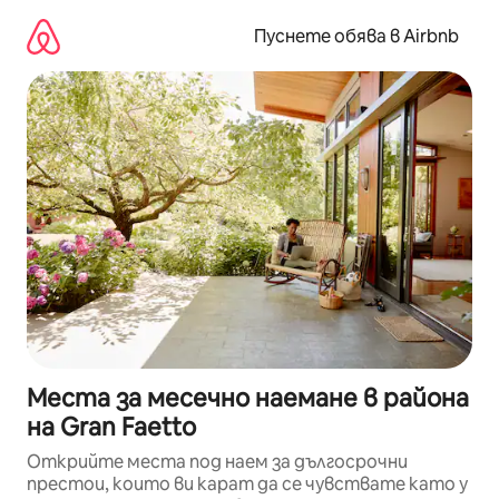
Пропускане
към
Пуснете обява в Airbnb
съдържанието
Места за месечно наемане в района
на Gran Faetto
Открийте места под наем за дългосрочни
престои, които ви карат да се чувствате като у