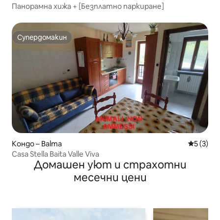
Панорамна хижа + [Безплатно паркиране]
Супердомакин
Супердомакин
Кондо – Balma
Средна о
5 (3)
Casa Stella Baita Valle Viva
Домашен уют и страхотни
месечни цени