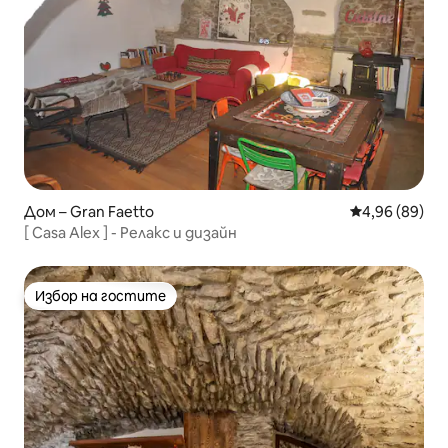
Дом – Gran Faetto
Средна оценк
4,96 (89)
[ Casa Alex ] - Релакс и дизайн
Избор на гостите
Избор на гостите