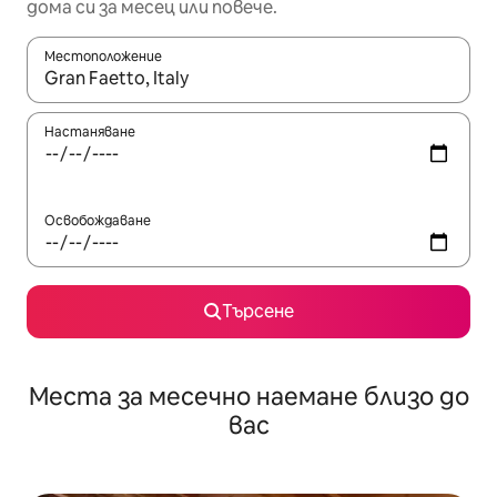
дома си за месец или повече.
Местоположение
Когато резултатите се покажат, използвайте клавишите 
Настаняване
Освобождаване
Търсене
Места за месечно наемане близо до
вас