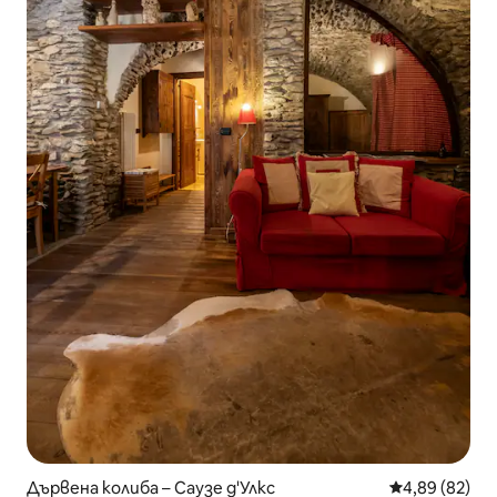
Дървена колиба – Саузе д'Улкс
Средна оценк
4,89 (82)