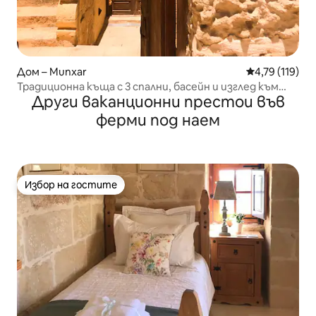
Дом – Munxar
Средна оценка
4,79 (119)
Традиционна къща с 3 спални, басейн и изглед към
Други ваканционни престои във
долината
ферми под наем
Избор на гостите
Избор на гостите