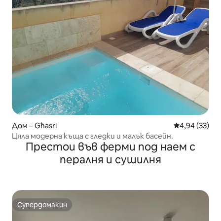
Дом – Għasri
Средна оценк
4,94 (33)
Цяла модерна къща с гледки и малък басейн.
Престои във ферми под наем с
пералня и сушилня
Супердомакин
Супердомакин