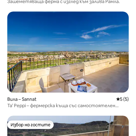
Зашеметяваща ферма с изглед към залива Рамла.
Вила – Sannat
Средна о
5 (5)
Ta' Peppi – фермерска къща със самостоятелен
басейн
Избор на гостите
Избор на гостите