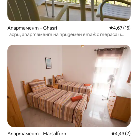
Апартамент – Għasri
Средна оценк
4,67 (15)
Гасри, апартамент на приземен етаж с тераса и
басейн
Апартамент – Marsalforn
Средна оцен
4,43 (7)