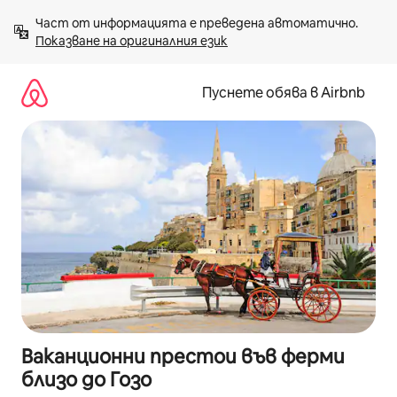
Пропускане
Част от информацията е преведена автоматично. 
към
Показване на оригиналния език
съдържанието
Пуснете обява в Airbnb
Ваканционни престои във ферми
близо до Гозо