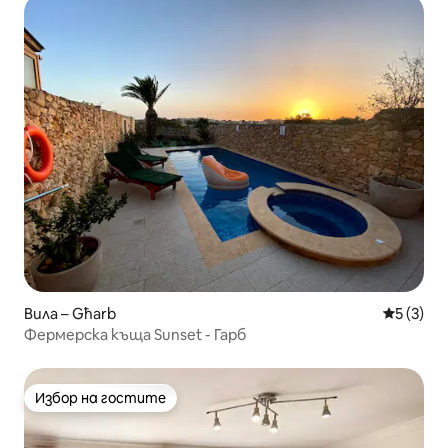
Вила – Għarb
Средна о
5 (3)
Фермерска къща Sunset - Гарб
Избор на гостите
Избор на гостите