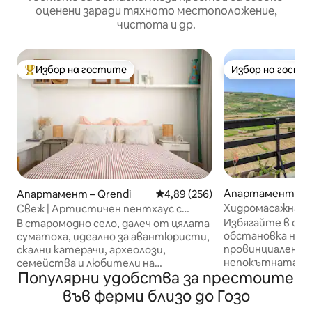
оценени заради тяхното местоположение,
чистота и др.
Избор на гостите
Избор на гости
Най-популярен избор на гостите
Избор на гости
Апартамент – S
Апартамент – Qrendi
Средна оценка: 4,89 от 5, 256
4,89 (256)
z
Хидромасажна ва
Свеж | Артистичен пентхаус с
морето @ Апарт
тераса | Еклектичен стил
Избягайте в сп
В старомодно село, далеч от цялата
невероятна тер
обстановка на Г
суматоха, идеално за авантюристи,
провинциален м
скални катерачи, археолози,
непокътната гл
семейства и любители на
Популярни удобства за престоите
Средиземно море, природни пей
природата. Това е спокойно място
и един от най - 
за разходка. Можете да откриете
във ферми близо до Гозо
острова. Гости
селския живот и да опознаете