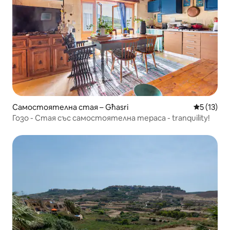
Самостоятелна стая – Għasri
Средна оц
5 (13)
Гозо - Стая със самостоятелна тераса - tranquility!