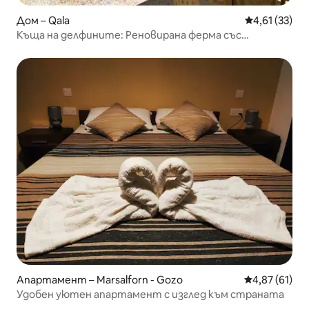
Дом – Qala
Средна оценк
4,61 (33)
Къща на делфините: Реновирана ферма със
самостоятелен басейн
Апартамент – Marsalforn - Gozo
Средна оценк
4,87 (61)
Удобен уютен апартамент с изглед към страната