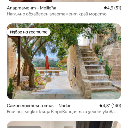
Апартамент – Mellieħa
Средна оцен
4,9 (51)
Напълно обзаведен апартамент край морето
Избор на гостите
Избор на гостите
Самостоятелна стая – Nadur
Средна оценка
4,81 (140)
Епични гледки: къща в провинцията и зеленчукова
градина