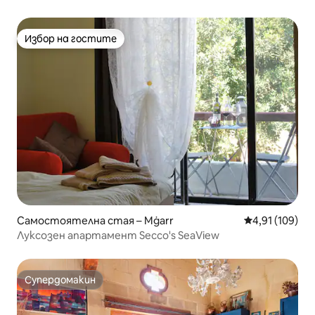
Избор на гостите
Избор на гостите
Самостоятелна стая – Mġarr
Средна оценка
4,91 (109)
Луксозен апартамент Secco's SeaView
Супердомакин
Супердомакин