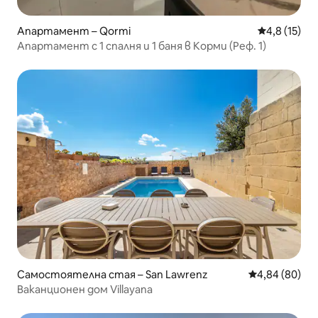
Апартамент – Qormi
Средна оцен
4,8 (15)
Апартамент с 1 спалня и 1 баня в Корми (Реф. 1)
Самостоятелна стая – San Lawrenz
Средна оценк
4,84 (80)
Ваканционен дом Villayana