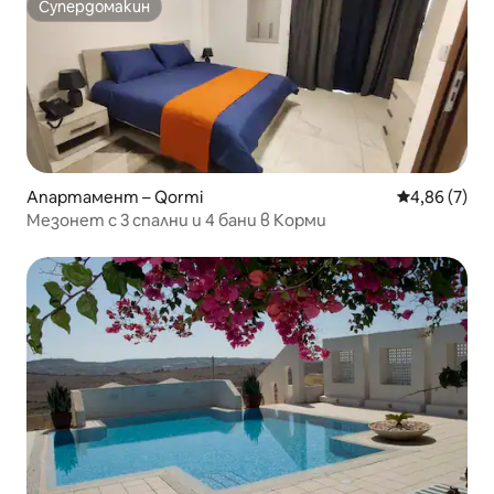
Супердомакин
Супердомакин
Апартамент – Qormi
Средна оцен
4,86 (7)
Мезонет с 3 спални и 4 бани в Корми