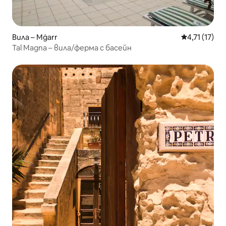
Вила – Mġarr
Средна оцен
4,71 (17)
Tal Magna – вила/ферма с басейн