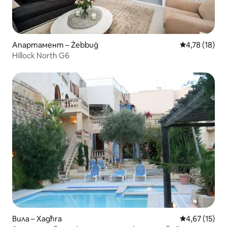
Апартамент – Żebbuġ
Средна оценк
4,78 (18)
Hillock North G6
Вила – Xagħra
Средна оценк
4,67 (15)