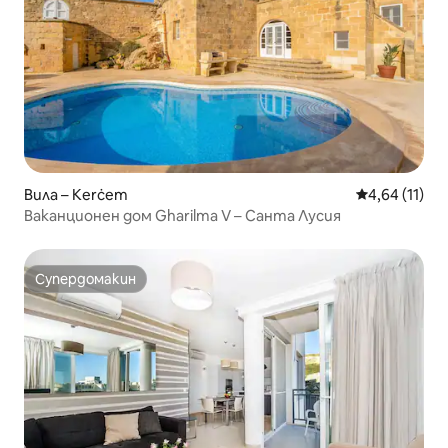
Вила – Kerċem
Средна оценк
4,64 (11)
Ваканционен дом Gharilma V – Санта Лусия
Супердомакин
Супердомакин