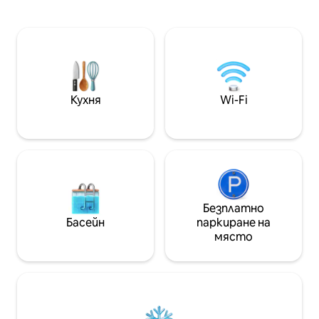
на личното полз
западното крайбрежие на острова,
невероятната т
уникални скални лица, тайни долини
целогодишна хид
и плажове. Мегалитни храмове –
зона за хранене
обекти на световното наследство
Уютният интери
(10 минути пеша) Синята пещера и
напълно оборудв
Wied Żurrieq (20 минути
навсякъде, 4K с
пеша/5 минути с кола) Гар Лапси –
аркадни игри и W
ЗАТВОРЕНО за плуване, но все още
Кухня
Wi-Fi
местоположение 
страхотно за разходки + гледки
с кола от залива
Уютно, с пълен климатичен
вътрешното мор
контрол и Wi-Fi
гмуркане).
Безплатно
Басейн
паркиране на
място