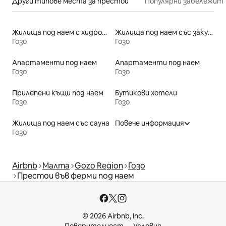
Други типове места за престой
Популярни забележит
Жилища под наем с хидромасажна вана
Жилища под наем със закуска
Гозо
Гозо
Апартаменти под наем
Апартаменти под наем
Гозо
Гозо
Прилепени къщи под наем
Бутикови хотели
Гозо
Гозо
Жилища под наем със сауна
Повече информация
Гозо
Airbnb
Малта
Gozo Region
Гозо
Престои във ферми под наем
© 2026 Airbnb, Inc.