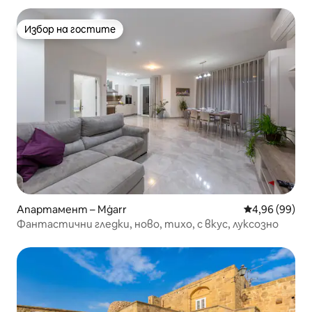
Избор на гостите
Избор на гостите
Апартамент – Mġarr
Средна оценк
4,96 (99)
Фантастични гледки, ново, тихо, с вкус, луксозно