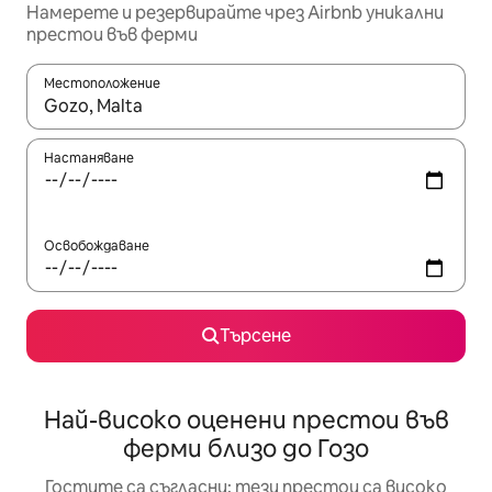
Намерете и резервирайте чрез Airbnb уникални
престои във ферми
Местоположение
Когато резултатите се покажат, използвайте клавишите 
Настаняване
Освобождаване
Търсене
Най-високо оценени престои във
ферми близо до Гозо
Гостите са съгласни: тези престои са високо