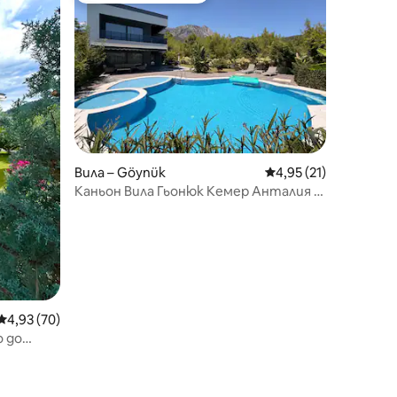
Вила – Göynük
Средна оценка: 4,95
4,95 (21)
Каньон Вила Гьонюк Кемер Анталия с
басейн
Средна оценка: 4,93 от 5, 70 отзива
4,93 (70)
о до