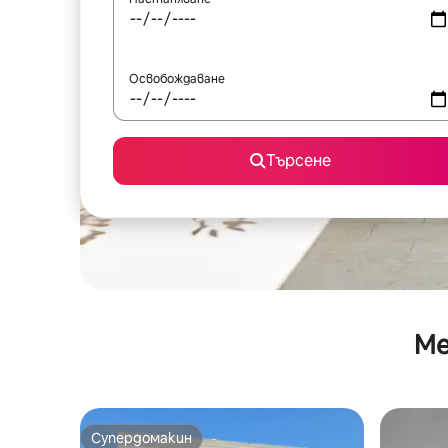
Освобождаване
Търсене
Ме
Супердомакин
Супердомакин