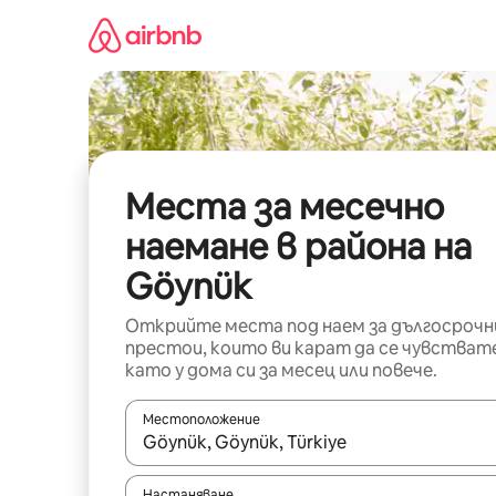
Пропускане
към
съдържанието
Места за месечно
наемане в района на
Göynük
Открийте места под наем за дългосрочн
престои, които ви карат да се чувстват
като у дома си за месец или повече.
Местоположение
Когато резултатите се покажат, използвайт
Настаняване