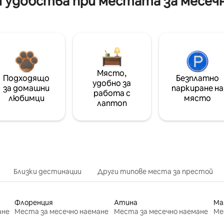
 удобства при местата за месеч
Място,
Подходящо
Безплатно
удобно за
за домашни
паркиране на
работа с
любимци
място
лаптоп
Близки дестинации
Други типове места за престой
Флоренция
Атина
Ма
ане
Места за месечно наемане
Места за месечно наемане
Ме