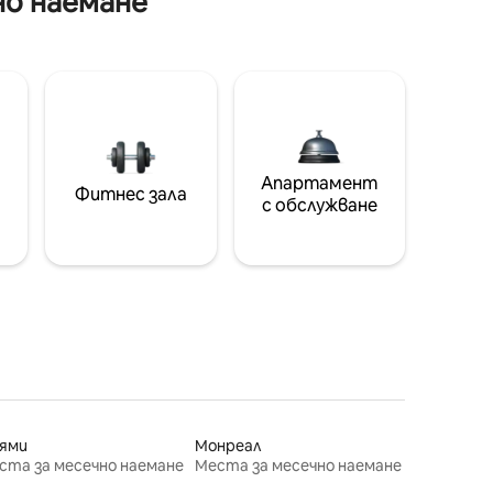
но наемане
Апартамент
Фитнес зала
с обслужване
ями
Монреал
ста за месечно наемане
Места за месечно наемане