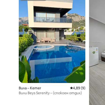
Вила – Kemer
Средна оценка: 4,89
4,89 (9)
Вили Beys Serenity – (спокоен отдих)