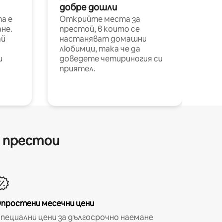
добре дошли
а е
Открийте места за
не.
престой, в които се
ай
настаняват домашни
любимци, така че да
и
доведете четириногия си
приятел.
и престои
простени месечни цени
пециални цени за дългосрочно наемане