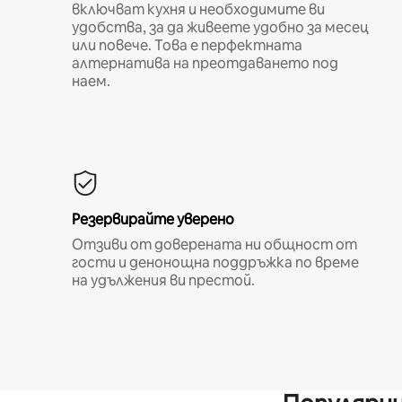
включват кухня и необходимите ви
удобства, за да живеете удобно за месец
или повече. Това е перфектната
алтернатива на преотдаването под
наем.
Резервирайте уверено
Отзиви от доверената ни общност от
гости и денонощна поддръжка по време
на удължения ви престой.