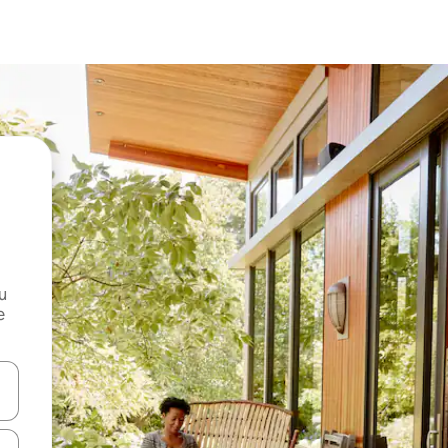
и
е
е клавишите със стрелки нагоре и надолу или навигирайте с д