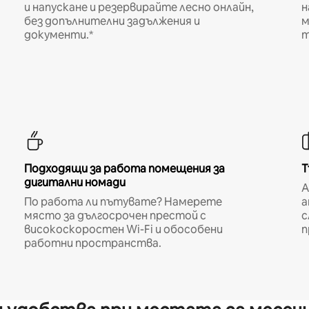
и напускане и резервирайте лесно онлайн,
н
без допълнителни задължения и
м
документи.*
т
Подходящи за работа помещения за
Т
дигитални номади
A
По работа ли пътувате? Намерете
а
място за дългосрочен престой с
с
високоскоростен Wi-Fi и обособени
п
работни пространства.