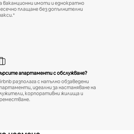
а ваканционни имоти и еднократно
есечно плащане без допълнителни
акси.*
ърсите апартаменти с обслужване?
irbnb разполага с напълно обзаведени
партаменти, идеални за настаняване на
лужители, корпоративни жилища и
реместване.