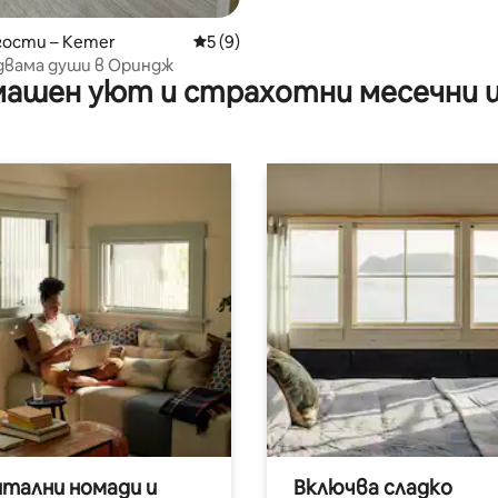
гости – Kemer
Средна оценка: 5 от 5, 9 отзива
5 (9)
двама души в Ориндж
ашен уют и страхотни месечни 
итални номади и
Включва сладко