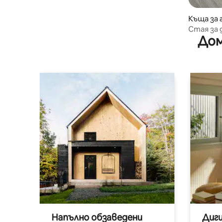
Къща за 
Стая за 
Дом
Напълно обзаведени
Диг