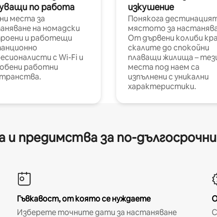
уващи по работа
изкушение
ни места за
Понякога дестинацият
аняване на номадски
мястото за настанява
роени и работещи
От дървени колиби кр
анционно
скалите до спокойни
есионалисти с Wi-Fi и
плаващи жилища – тез
обени работни
места под наем са
транства.
изпълнени с уникални
характеристики.
 и предимства за по-дългосрочн
Гъвкавост, от която се нуждаете
О
Изберете точните дати за настаняване
С