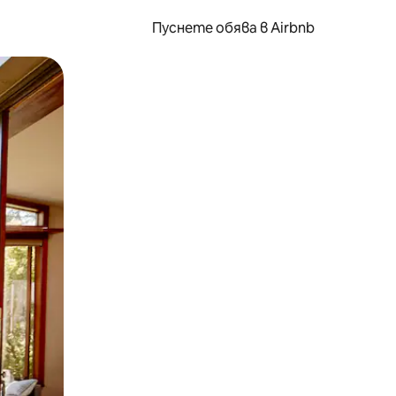
Пуснете обява в Airbnb
окосване или плъзгане.