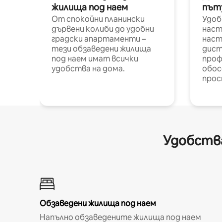
жилища под наем
път
От спокойни планински
Удоб
дървени колиби до удобни
наст
градски апартаменти –
наст
тези обзаведени жилища
дист
под наем имат всички
проф
удобства на дома.
обос
прос
Удобства
Обзаведени жилища под наем
Напълно обзаведените жилища под наем