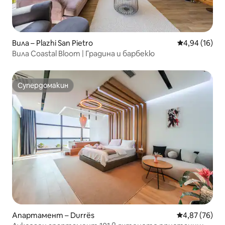
Вила – Plazhi San Pietro
Средна оценк
4,94 (16)
Вила Coastal Bloom | Градина и барбекю
Супердомакин
Супердомакин
Апартамент – Durrës
Средна оценк
4,87 (76)