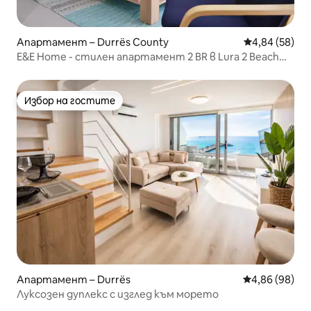
Апартамент – Durrës County
Средна оценк
4,84 (58)
E&E Home - стилен апартамент 2 BR в Lura 2 Beach
Resort
Избор на гостите
Избор на гостите
Апартамент – Durrës
Средна оценк
4,86 (98)
Луксозен дуплекс с изглед към морето