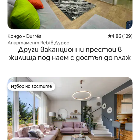
Кондо – Durrës
Средна оценка
4,86 (129)
Апартамент Rebi в Дуръс
Други ваканционни престои в
жилища под наем с достъп до плаж
Избор на гостите
Избор на гостите