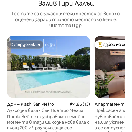
Залив Гири Лалъц
Гостите са съгласни: тези престои са високо
оценени заради тяхното местоположение,
чистота и др.
Супердомакин
Избор на гос
Супердомакин
Най-популярен 
Дом – Plazhi San Pietro
Средна оценка: 4,85 от 5, 1
4,85 (13)
Апартамент – Pla
etro
Луксозна вила - Сан Пиетро Мелиа
Прекрасен апарт
Hotel & Residence
Преживейте незабравими семейни
Чувствайте се к
моменти в тази шикозна нова вила с
нашия уютен, м
площ 200 м², разполагаща със
и се отпуснете