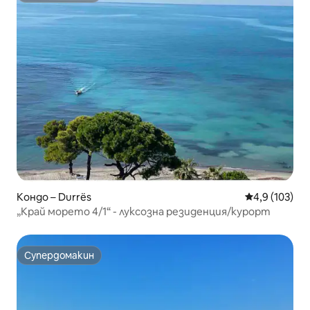
Кондо – Durrës
Средна оценк
4,9 (103)
„Край морето 4/1“ - луксозна резиденция/курорт
Супердомакин
Супердомакин