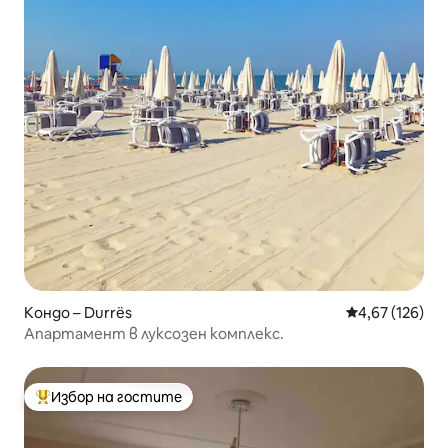
Кондо – Durrës
Средна оценка
4,67 (126)
Апартамент в луксозен комплекс.
Избор на гостите
Най-популярен избор на гостите