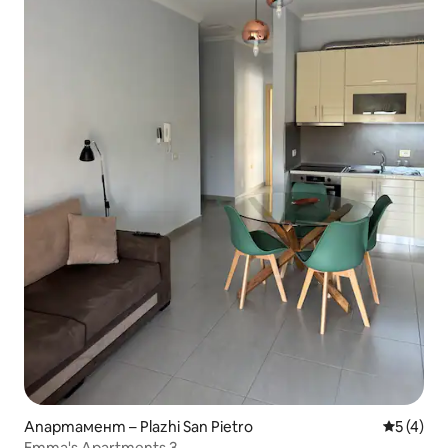
Апартамент – Plazhi San Pietro
Средна о
5 (4)
Emma's Apartments 3