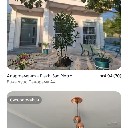
Апартамент – Plazhi San Pietro
Средна оценк
4,94 (70)
Вила Луис Панорама A4
Супердомакин
Супердомакин