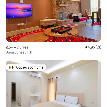
Дом – Durrës
Средна оценк
4,95 (21)
Вила Sunset Hill
Избор на гостите
Най-популярен избор на гостите