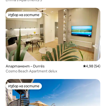
Избор на гостите
Избор на гостите
Апартамент – Durrës
Средна оценк
4,98 (54)
Cosmo Beach Apartment delux
Избор на гостите
Избор на гостите