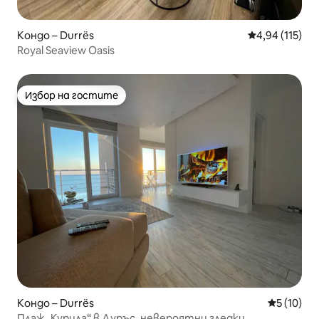
Кондо – Durrës
Средна оценка
4,94 (115)
Royal Seaview Oasis
Избор на гостите
Избор на гостите
Кондо – Durrës
Средна оц
5 (10)
Плаж „Курила“ в Дуръс, невероятни гледки