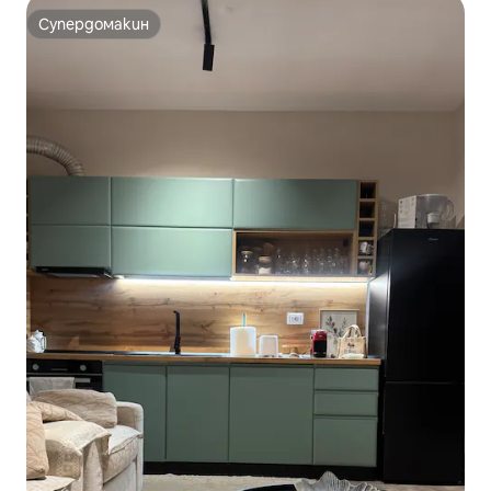
Супердомакин
Супердомакин