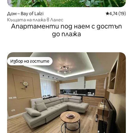
Дом – Bay of Lalzi
Средна оценк
4,74 (19)
Къщата на плажа в Лалес
Апартаменти под наем с достъп
до плажа
Избор на гостите
Избор на гостите