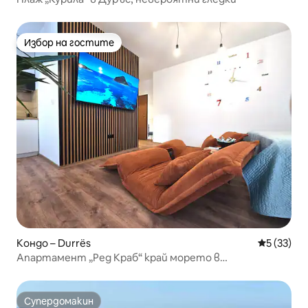
Избор на гостите
Избор на гостите
Кондо – Durrës
Средна оц
5 (33)
Апартамент „Ред Краб“ край морето в
централната част на плажа
Супердомакин
Супердомакин