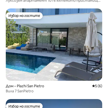
Луксозен апартамент 101 в яхтеното пристанище
от PS
Избор на гостите
Избор на гостите
Дом – Plazhi San Pietro
Средна о
5 (6)
Вила 7 SanPietro
Избор на гостите