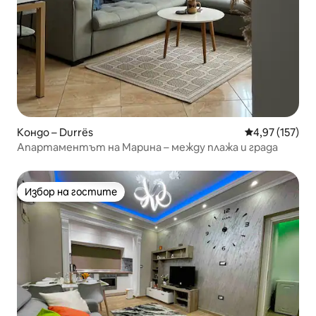
Кондо – Durrës
Средна оценка
4,97 (157)
Апартаментът на Марина – между плажа и града
Избор на гостите
Избор на гостите