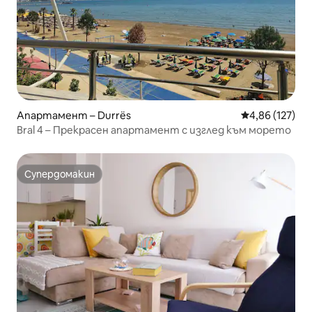
Апартамент – Durrës
Средна оценка
4,86 (127)
Bral 4 – Прекрасен апартамент с изглед към морето
Супердомакин
Супердомакин