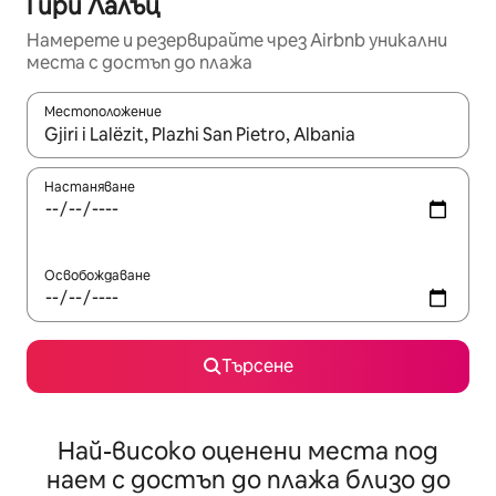
Гири Лалъц
Намерете и резервирайте чрез Airbnb уникални
места с достъп до плажа
Местоположение
Когато резултатите се покажат, използвайте клавишите 
Настаняване
Освобождаване
Търсене
Най-високо оценени места под
наем с достъп до плажа близо до