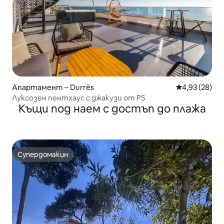
Апартамент – Durrës
Средна оценк
4,93 (28)
Луксозен пентхаус с джакузи от PS
Къщи под наем с достъп до плажа
Супердомакин
Супердомакин