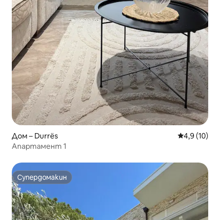
Дом – Durrës
Средна оцен
4,9 (10)
Апартамент 1
Супердомакин
Супердомакин