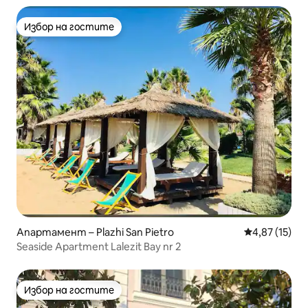
Избор на гостите
Избор на гостите
Апартамент – Plazhi San Pietro
Средна оценк
4,87 (15)
Seaside Apartment Lalezit Bay nr 2
Избор на гостите
Избор на гостите