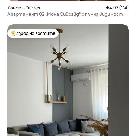
Кондо – Durrës
Средна оценка
4,97 (114)
Апартамент 02 „Мона Сийсайд“ с пълна видимост
Избор на гостите
Най-популярен избор на гостите