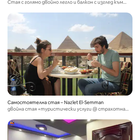
Стая с голямо двойно легло и балкон с изглед към
пирамидите
Самостоятелна стая – Nazlet El-Semman
двойна стая +туристически услуги @ страхотна
пирамидална страноприемница