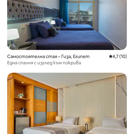
Самостоятелна стая – Гиза, Египет
Средна оцен
4,7 (10)
Една спалня с изглед към покрива