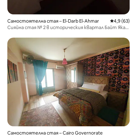
Самостоятелна стая – El-Darb El-Ahmar
Средна оцен
4,9 (63)
Сияйна стая № 2 в историческия квартал Байт Якан
в Кайро
Самостоятелна стая – Cairo Governorate