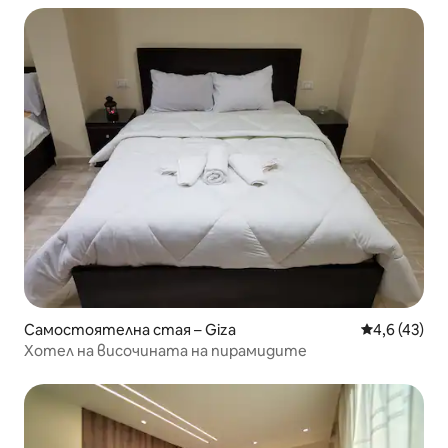
Самостоятелна стая – Giza
Средна оцен
4,6 (43)
Хотел на височината на пирамидите