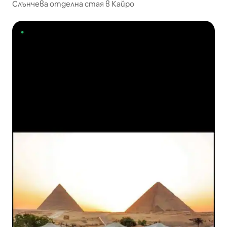
Слънчева отделна стая в Кайро