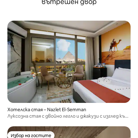
вътрешен двор
Хотелска стая – Nazlet El-Semman
Луксозна стая с двойно легло и джакузи с изглед към
пирамидите
Избор на гостите