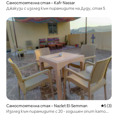
Самостоятелна стая – Kafr Nassar
Джакузи с изглед към пирамидите на Дуду, стая 5
Самостоятелна стая – Nazlet El-Semman
Средна о
5 (3)
Изглед към пирамидите с 20 - годишен опит като
домакин