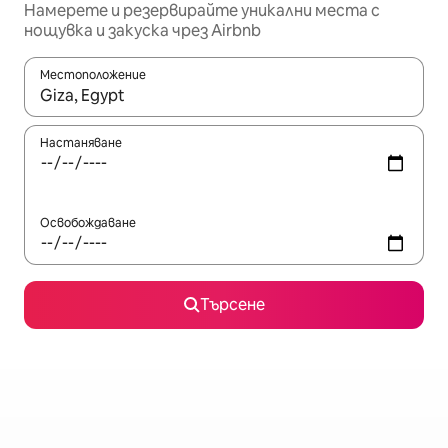
Намерете и резервирайте уникални места с
нощувка и закуска чрез Airbnb
Местоположение
Когато резултатите се покажат, използвайте клавишите 
Настаняване
Освобождаване
Търсене