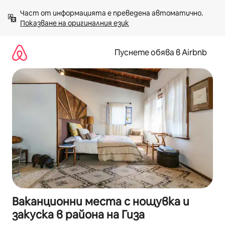
Пропускане
Част от информацията е преведена автоматично. 
към
Показване на оригиналния език
съдържанието
Пуснете обява в Airbnb
Ваканционни места с нощувка и
закуска в района на Гиза