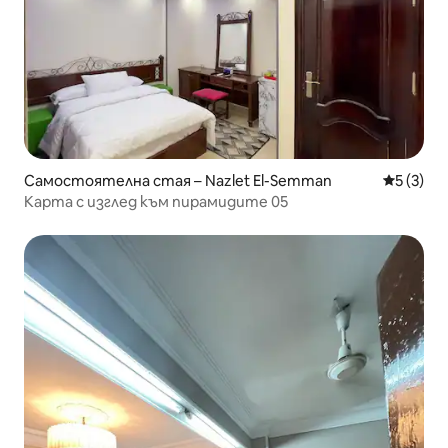
Самостоятелна стая – Nazlet El-Semman
Средна о
5 (3)
Карта с изглед към пирамидите 05