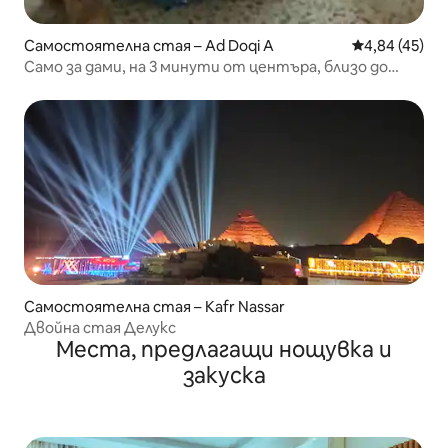
Самостоятелна стая – Ad Doqi A
Средна оценк
4,84 (45)
Само за дами, на 3 минути от центъра, близо до
всичко
Самостоятелна стая – Kafr Nassar
Двойна стая Делукс
Места, предлагащи нощувка и
закуска