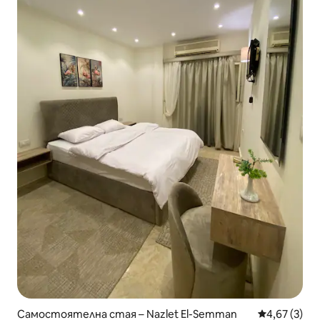
Самостоятелна стая – Nazlet El-Semman
Средна оцен
4,67 (3)