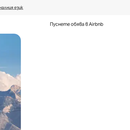
налния език
Пуснете обява в Airbnb