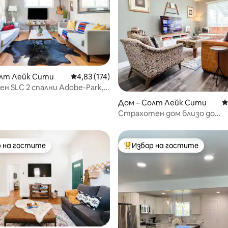
олт Лейк Сити
Средна оценка: 4,83 от 5, 174 отзива
4,83 (174)
н SLC 2 спални Adobe-Park,
т 5, 482 отзива
h, Hwy достъп
Дом – Солт Лейк Сити
С
Страхотен дом близо до
университета | Болници | 
 на гостите
Избор на гостите
улярен избор на гостите
Най-популярен избор на гос