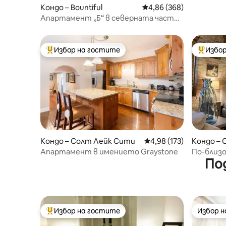
Кондо – Bountiful
Средна оценка: 4,86 о
4,86 (368)
Апартамент „Б“ в северната част
на Солт Лейк Сити
Избор на гостите
Избор
Най-популярен избор на гостите
Най-поп
Кондо – Солт Лейк Сити
Средна оценка: 4,98 о
4,98 (173)
Кондо –
Апартамент в имението Graystone
По-близо
По
на цент
Избор на гостите
Избор 
Най-популярен избор на гостите
Избор 