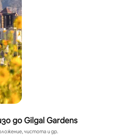
окосване или плъзгане.
о до Gilgal Gardens
оложение, чистота и др.