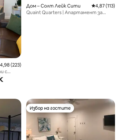
Дом – Солт Лейк Сити
Средна оценка: 4,87 
4,87 (113)
Quaint Quarters | Апартамент за
тъща в Солт Лейк Сити
редна оценка: 4,98 от 5, 223 отзива
4,98 (223)
и с
к
Избор на гостите
тите
Избор на гостите