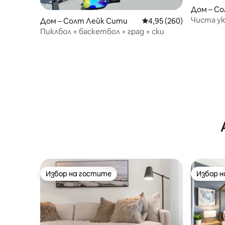
Дом – С
Чиста у
Дом – Солт Лейк Сити
Средна оценка: 4,95 о
4,95 (260)
Сентръл
Пиклбол + баскетбол + град + ски
Избор на гостите
Избор 
Избор на гостите
Избор 