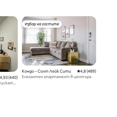
Избор на гостите
Избор на гостите
Кондо – Солт Лейк Сити
Средна оценка: 4,8 
4,8 (489)
Елегантен апартамент в центъра
редна оценка: 4,93 от 5, 440 отзива
4,93 (440)
пускат
я и