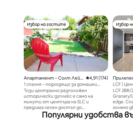
Избор на гостите
Избор 
Избор на гостите
Избор 
Апартамент – Солт Лейк
Средна оценка: 4,91 о
4,91 (174)
Прилепен
Сити
ейк Сит
1 спалня – подходящо за домашни
LCF | Цен
любимци/близо до центъра и ски
2,5 БАНИ 
Този централно разположен
LCF 2BR/
курорти
исторически дуплекс е само на
Granary/L
минути от центъра на SLC и
edge. Сп
предлага лесен достъп до
голямо д
Популярни удобства въ
Конгресния център на Солт Палас,
+ надува
Vivint Arena, City Creek Mall и Temple
към гара
Square. В това помещение 1BR -1BA
паркомя
могат да се настанят до 4 души с
настаняв