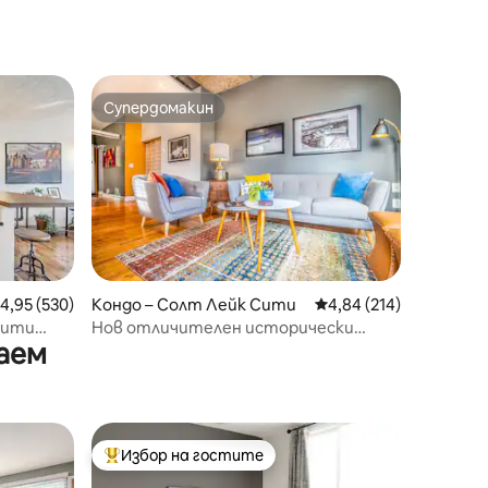
Супердомакин
тите
Супердомакин
редна оценка: 4,95 от 5, 530 отзива
4,95 (530)
Кондо – Солт Лейк Сити
Средна оценка: 4,84 
4,84 (214)
Сити
Нов отличителен исторически
аем
+
апартамент от 5-звезден домакин
Избор на гостите
Най-популярен избор на гостите