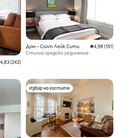
Дом – Солт Лейк Сити
Средна оценка: 4,98 
4,98 (151)
Стилно градско уединение
редна оценка: 4,83 от 5, 242 отзива
4,83 (242)
Център
Избор на гостите
тите
Избор на гостите