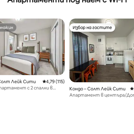
омакин
Избор на гостите
омакин
Избор на гостите
 Солт Лейк Сити
Средна оценка: 4,79 от 5, 115 отзива
4,79 (115)
артамент с 2 спални в
Кондо – Солт Лейк Сити
С
 на Солт Лейк Сити!
Апартамент в центъра/До
се домашни любимци/Пералн
сушилня/Камина