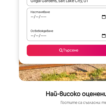
Когато резултатите се покажат, използвайт
Настаняване
Освобождаване
Търсене
Най-високо оценени
Гостите са съгласни: т