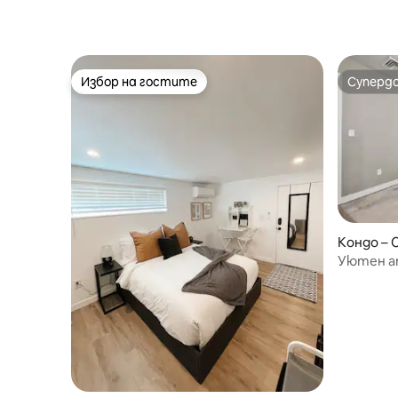
Избор на гостите
Суперд
Избор на гостите
Суперд
Кондо –
Уютен ап
центъра