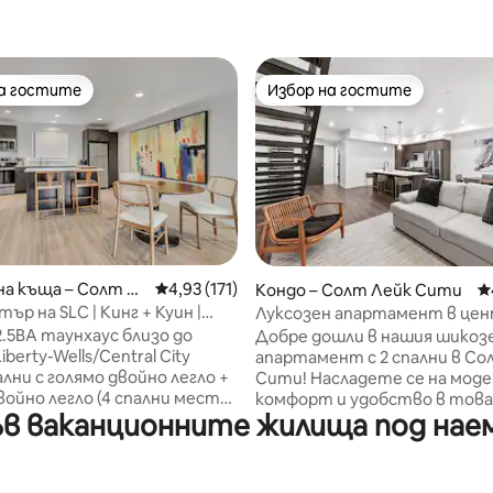
на гостите
Избор на гостите
на гостите
Избор на гостите
т 5, 174 отзива
а къща – Солт Л
Средна оценка: 4,93 от 5, 171 отзива
4,93 (171)
Кондо – Солт Лейк Сити
С
и
тър на SLC | Кинг + Куин |
Луксозен апартамент в цен
| Гараж
града в близост до магазини
2.5BA таунхаус близо до
Добре дошли в нашия шикоз
ресторанти/барове
iberty-Wells/Central City
апартамент с 2 спални в Со
ални с голямо двойно легло +
Сити! Насладете се на мод
войно легло (4 спални места)
комфорт и удобство в това
в ваканционните жилища под наем б
ем матрак за гост №5. Вход
новопостроено помещение.
ж със специално
заредената кухня е идеална 
сто, денонощно
ястия. Високоскоростният Wi
ане с помощта на ключалка
държи свързани. Разгледайт