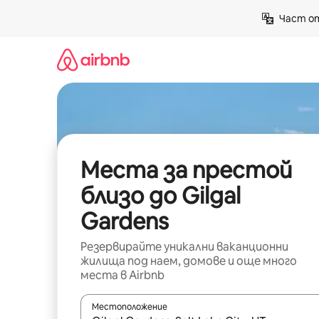
Пропускане
Част от
към
съдържанието
Места за престой
близо до Gilgal
Gardens
Резервирайте уникални ваканционни
жилища под наем, домове и още много
места в Airbnb
Местоположение