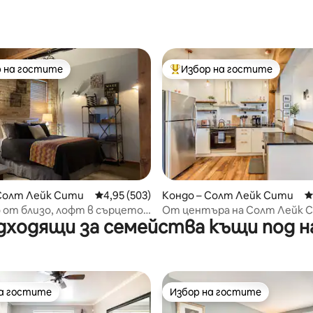
т 5, 368 отзива
 на гостите
Избор на гостите
улярен избор на гостите
Най-популярен избор на гос
т 5, 173 отзива
 Солт Лейк Сити
Средна оценка: 4,95 от 5, 503 отзива
4,95 (503)
Кондо – Солт Лейк Сити
С
 от близо, лофт в сърцето
От центъра на Солт Лейк 
дходящи за семейства къщи под н
ъра на Солт Лейк Сити
пеша до Солт Палас/Делта 
хидромасажна вана
на гостите
Избор на гостите
на гостите
Избор на гостите