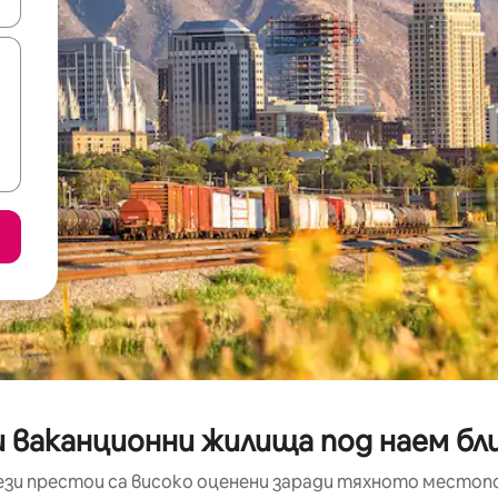
е клавишите със стрелки нагоре и надолу или навигирайте с д
 ваканционни жилища под наем близ
ези престои са високо оценени заради тяхното местоп