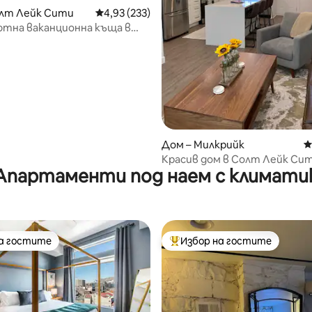
олт Лейк Сити
Средна оценка: 4,93 от 5, 233 отзива
4,93 (233)
ютна ваканционна къща в
т 5, 260 отзива
 Сити
Дом – Милкрийк
С
Красив дом в Солт Лейк Сит
Апартаменти под наем с климати
частна хидромасажна вана!
на гостите
Избор на гостите
на гостите
Най-популярен избор на гос