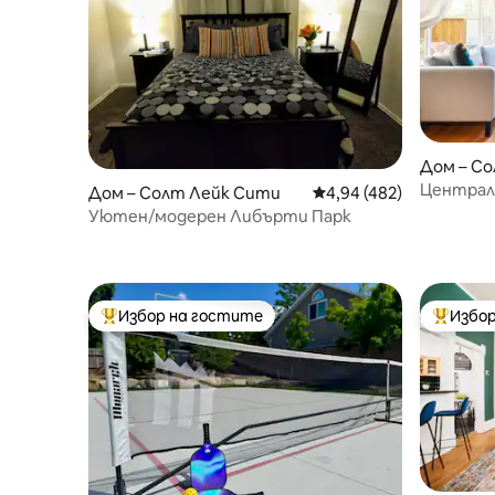
Дом – С
Централе
Дом – Солт Лейк Сити
Средна оценка: 4,94 о
4,94 (482)
Dwtn, 9t
Уютен/модерен Либърти Парк
Избор на гостите
Избор
Най-популярен избор на гостите
Най-поп