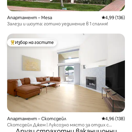
Апартамент – Mesa
Средна оценка
4,99 (136)
Залези и шоута: готино уединение в 1 спалня!
Избор на гостите
Най-популярен избор на гостите
Апартамент – Скотсдейл
Средна оценка
4,96 (138)
Скотсдейл Джем | Луксозно място за отдих с
Други страхотни ваканционни
отопляем басейн!