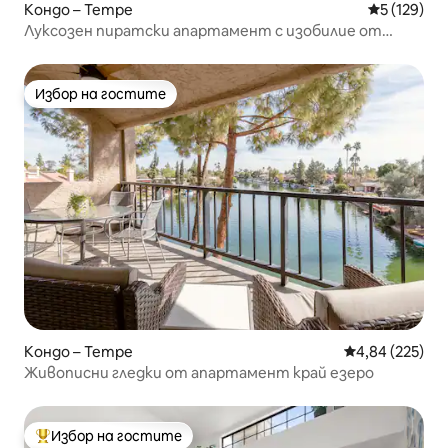
Кондо – Tempe
Средна оце
5 (129)
Луксозен пиратски апартамент с изобилие от
удобства!
Избор на гостите
Избор на гостите
Кондо – Tempe
Средна оценка
4,84 (225)
Живописни гледки от апартамент край езеро
Избор на гостите
Най-популярен избор на гостите