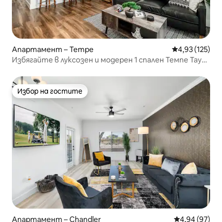
Апартамент – Tempe
Средна оценка
4,93 (125)
Избягайте в луксозен и модерен 1 спален Темпе Таун
Лейк
Избор на гостите
Избор на гостите
Апартамент – Chandler
Средна оценк
4,94 (97)