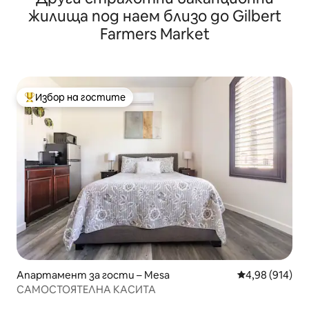
жилища под наем близо до Gilbert
Farmers Market
Избор на гостите
Най-популярен избор на гостите
Апартамент за гости – Mesa
Средна оценка
4,98 (914)
САМОСТОЯТЕЛНА КАСИТА