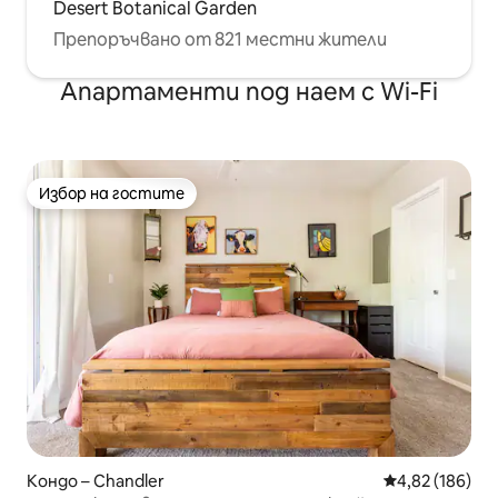
Desert Botanical Garden
Препоръчвано от 821 местни жители
Апартаменти под наем с Wi-Fi
Избор на гостите
Избор на гостите
Кондо – Chandler
Средна оценка
4,82 (186)