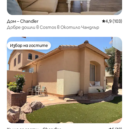
Дом – Chandler
Средна оценк
4,9 (103)
Добре дошли в Cosmos в Окотило Чандлър
Избор на гостите
Избор на гостите