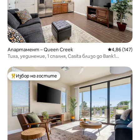
Апартамент – Queen Creek
Средна оценка
4,86 (147)
Тиха, уединение, 1 спалня, Casita близо до Bank1
Ballpark
Избор на гостите
Най-популярен избор на гостите