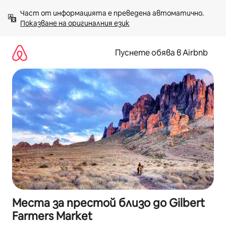
Пропускане
Част от информацията е преведена автоматично. 
към
Показване на оригиналния език
съдържанието
Пуснете обява в Airbnb
Места за престой близо до Gilbert
Farmers Market