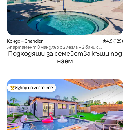
Кондо – Chandler
Средна оценк
4,9 (129)
Апартамент в Чандлър с 2 легла + 2 бани с
Подходящи за семейства къщи под
хидромасажна вана и басейн
наем
Избор на гостите
Най-популярен избор на гостите