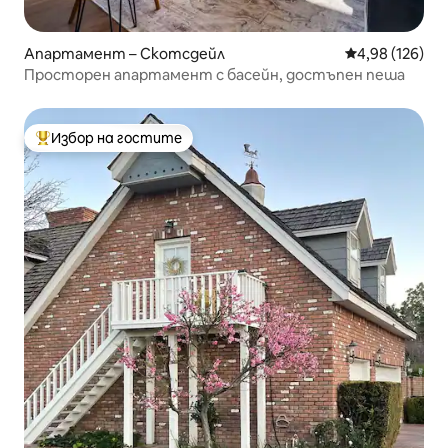
Апартамент – Скотсдейл
Средна оценка
4,98 (126)
Просторен апартамент с басейн, достъпен пеша
Избор на гостите
Най-популярен избор на гостите