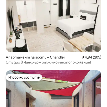
Апартамент за гости – Chandler
Средна оценка
4,94 (205)
Студио в Чандлър – отлично местоположение!
Избор на гостите
Избор на гостите