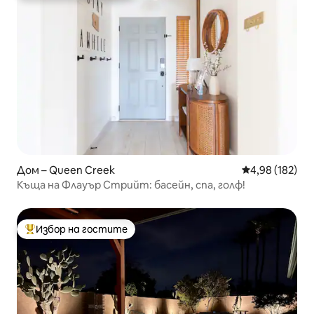
Дом – Queen Creek
Средна оценка
4,98 (182)
Къща на Флауър Стрийт: басейн, спа, голф!
Избор на гостите
Най-популярен избор на гостите