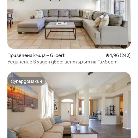
Прилепена къща – Gilbert
Средна оценка
4,96 (242)
Уединение в заден двор: центърът на Гилбърт
Супердомакин
Супердомакин