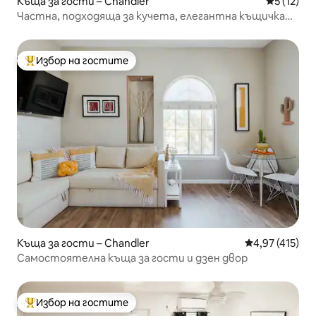
Къща за гости – Chandler
Средна оц
5 (12)
Частна, подходяща за кучета, елегантна къщичка
@Център на града и паркове
Избор на гостите
Най-популярен избор на гостите
Къща за гости – Chandler
Средна оценка
4,97 (415)
Самостоятелна къща за гости и дзен двор
Избор на гостите
Най-популярен избор на гостите