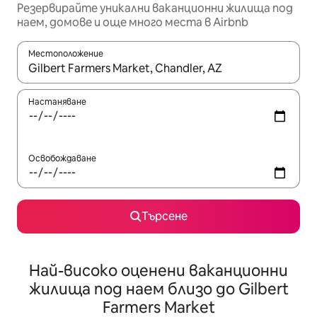
Резервирайте уникални ваканционни жилища под
наем, домове и още много места в Airbnb
Местоположение
Когато резултатите се покажат, използвайте клавишите 
Настаняване
Освобождаване
Търсене
Най-високо оценени ваканционни
жилища под наем близо до Gilbert
Farmers Market