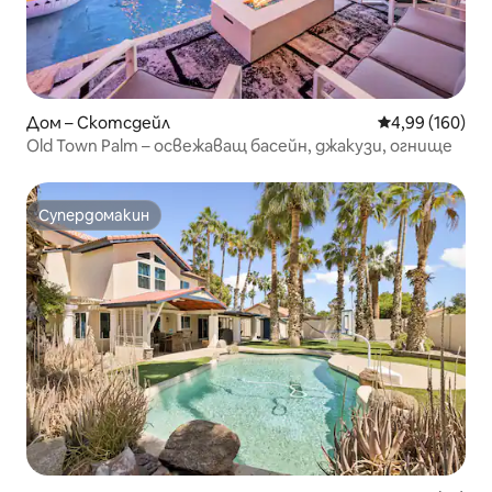
Дом – Скотсдейл
Средна оценка
4,99 (160)
Old Town Palm – освежаващ басейн, джакузи, огнище
Супердомакин
Супердомакин