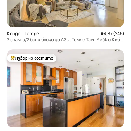
Кондо – Tempe
Средна оценка
4,87 (246)
2 спални/2 бани близо до ASU, Темпе Таун Лейк и Къбс
Филд
Избор на гостите
Най-популярен избор на гостите