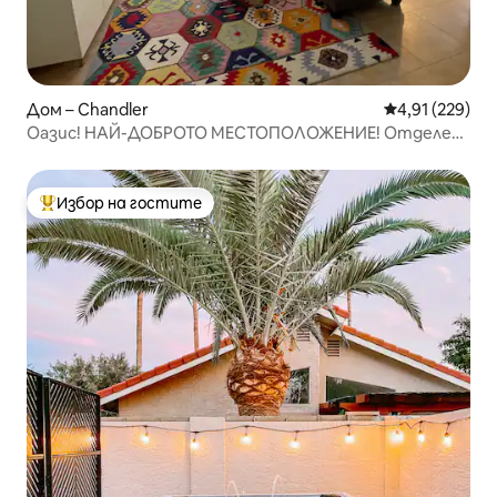
Дом – Chandler
Средна оценка
4,91 (229)
Оазис! НАЙ-ДОБРОТО МЕСТОПОЛОЖЕНИЕ! Отделен
басейн! До ресторанти
Избор на гостите
Най-популярен избор на гостите