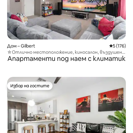
Дом – Gilbert
Средна оце
5 (176)
☆Отлично местоположение, киносалон, въздушен
Апартаменти под наем с климатик
хокей, закуска!
Избор на гостите
Избор на гостите