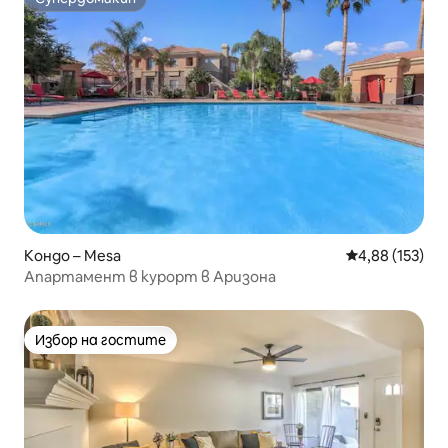
Супердомакин
Кондо – Mesa
Средна оценка
4,88 (153)
Апартамент в курорт в Аризона
Избор на гостите
Избор на гостите