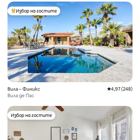
Избор на гостите
Най-популярен избор на гостите
Вила – Финикс
Средна оценка
4,97 (248)
Вила де Пас
Избор на гостите
Избор на гостите