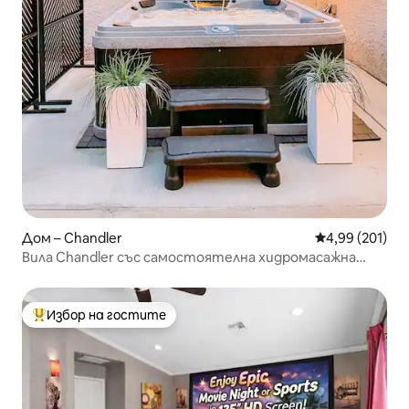
Дом – Chandler
Средна оценка
4,99 (201)
Вила Chandler със самостоятелна хидромасажна
вана
Избор на гостите
Най-популярен избор на гостите