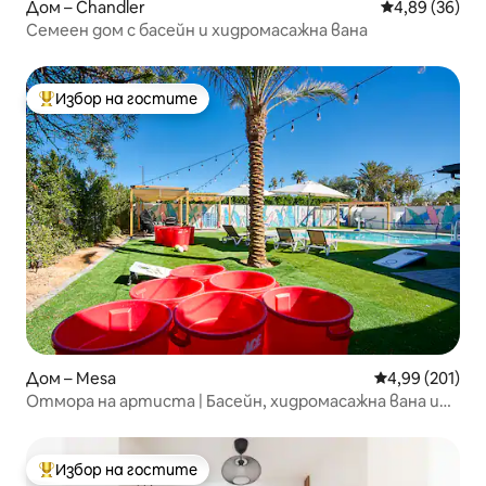
Дом – Chandler
Средна оценк
4,89 (36)
Семеен дом с басейн и хидромасажна вана
Избор на гостите
Най-популярен избор на гостите
Дом – Mesa
Средна оценка
4,99 (201)
Отмора на артиста | Басейн, хидромасажна вана и
мини голф!
Избор на гостите
Най-популярен избор на гостите