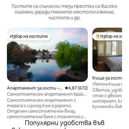
Гостите са съгласни: тези престои са високо
оценени заради тяхното местоположение,
чистота и др.
Избор на гостите
Избор на гос
Избор на гостите
Най-популярен 
Къща за гости – 
Уютна къща с ку
Апартамент за гости –
Средна оценка: 4,87 от 5, 672
4,87 (672)
Светла, удобна
Chandler
Самостоятелен апартамент край
стая с двойно ле
водата с веранда с изглед към
Самостоятелен апартамент с
интернет, клима
езерото
тераса с изглед към езерото.
кухненски бокс 
Отделен самостоятелен вход,
тиган, хладилни
самостоятелна баня с тоалетна и
микровълнова пе
Популярни удобства във
малка кухненска ниша, която
кафемашина Cuisi
включва микровълнова печка, мини
или кана), филтър