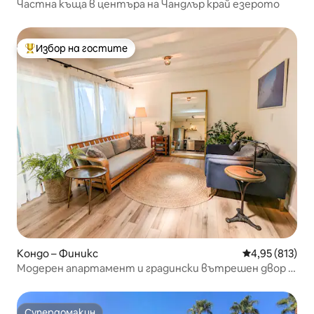
Частна къща в центъра на Чандлър край езерото
Избор на гостите
Най-популярен избор на гостите
Кондо – Финикс
Средна оценка
4,95 (813)
Модерен апартамент и градински вътрешен двор в
центъра на Финикс
Супердомакин