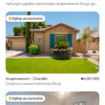
Луксозен удобен просторен апартамент близо до
центъра на Чандлър
Избор на гостите
Най-популярен избор на гостите
Апартамент – Chandler
Средна оценка
4,99 (145)
Стая със самостоятелен вход
Избор на гостите
Най-популярен избор на гостите