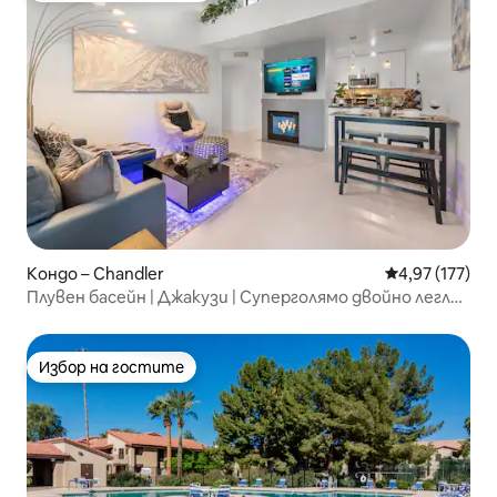
Кондо – Chandler
Средна оценка
4,97 (177)
Плувен басейн | Джакузи | Суперголямо двойно легло
и гараж!
Избор на гостите
Избор на гостите