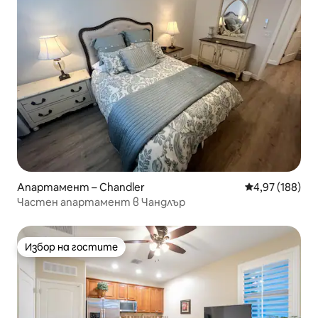
Апартамент – Chandler
Средна оценка
4,97 (188)
Частен апартамент в Чандлър
Избор на гостите
Избор на гостите