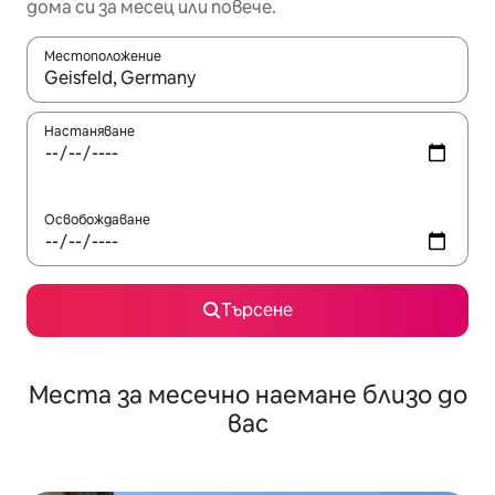
дома си за месец или повече.
Местоположение
Когато резултатите се покажат, използвайте клавишите 
Настаняване
Освобождаване
Търсене
Места за месечно наемане близо до
вас