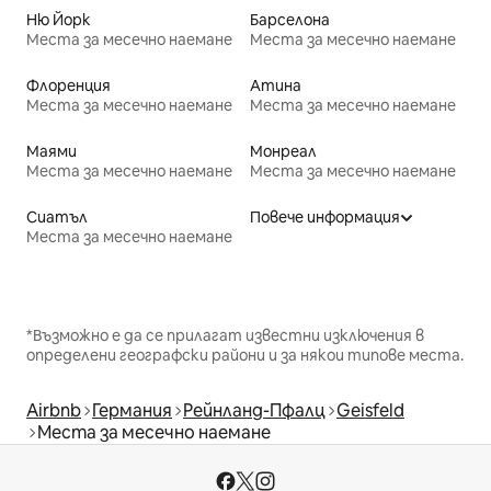
Ню Йорк
Барселона
Места за месечно наемане
Места за месечно наемане
Флоренция
Атина
Места за месечно наемане
Места за месечно наемане
Маями
Монреал
Места за месечно наемане
Места за месечно наемане
Сиатъл
Повече информация
Места за месечно наемане
*Възможно е да се прилагат известни изключения в
определени географски райони и за някои типове места.
Airbnb
Германия
Рейнланд-Пфалц
Geisfeld
Места за месечно наемане