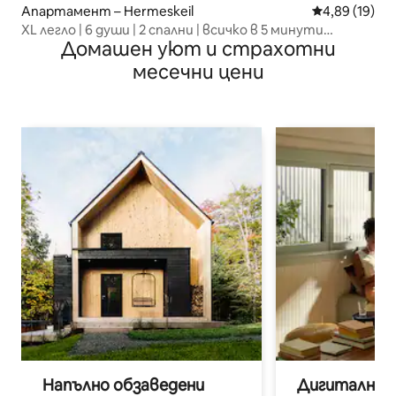
Апартамент – Hermeskeil
Средна оценк
4,89 (19)
XL легло | 6 души | 2 спални | всичко в 5 минути
Домашен уют и страхотни
промяна
месечни цени
Напълно обзаведени
Дигитални н