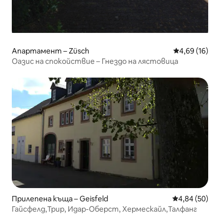
Апартамент – Züsch
Средна оценк
4,69 (16)
Оазис на спокойствие – Гнездо на лястовица
Прилепена къща – Geisfeld
Средна оценк
4,84 (50)
Гайсфелд,Трир, Идар-Оберст, Хермескайл,Талфанг