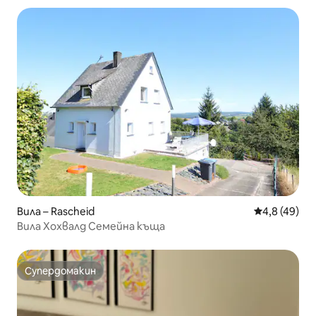
Вила – Rascheid
Средна оцен
4,8 (49)
Вила Хохвалд Семейна къща
Супердомакин
Супердомакин