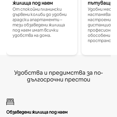
жилища под наем
пътуващи п
От спокойни планински
Удобни места
дървени колиби до удобни
настаняване 
градски апартаменти –
настроени и
тези обзаведени жилища
дистанционн
под наем имат всички
професионалис
удобства на дома.
обособени р
пространств
Удобства и предимства за по-
дългосрочни престои
Обзаведени жилища под наем