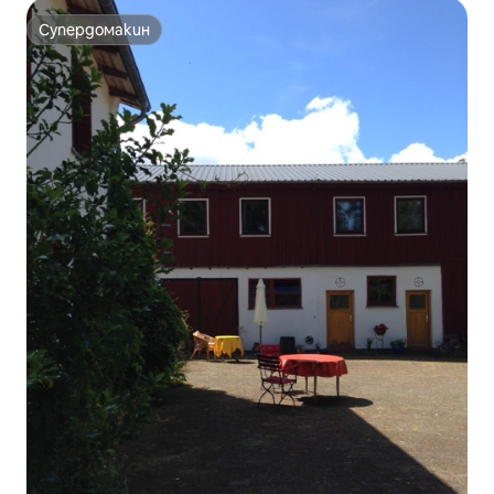
Супердомакин
Супердомакин