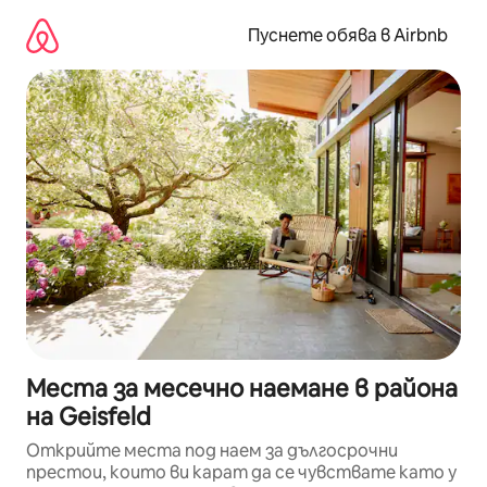
Пропускане
към
Пуснете обява в Airbnb
съдържанието
Места за месечно наемане в района
на Geisfeld
Открийте места под наем за дългосрочни
престои, които ви карат да се чувствате като у