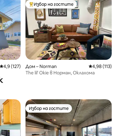
Избор на гостите
тите
Най-популярен избор на гостите
Средна оценка: 4,9 от 5, 127 отзива
4,9 (127)
Дом – Norman
Средна оценка: 4,98 
4,98 (113)
The lil' Okie в Норман, Оклахома
к
Избор на гостите
тите
Избор на гостите