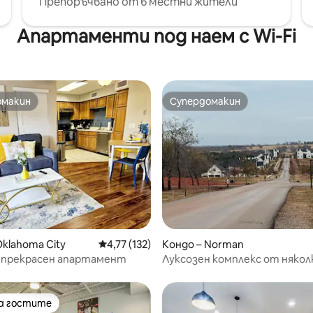
Препоръчвано от 6 местни жители
Апартаменти под наем с Wi-Fi
омакин
Супердомакин
омакин
Супердомакин
от 5, 68 отзива
Oklahoma City
Средна оценка: 4,77 от 5, 132 отзива
4,77 (132)
Кондо – Norman
 прекрасен апартамент
Луксозен комплекс от някол
жилища на Села с 6 спални 
на гостите
на гостите