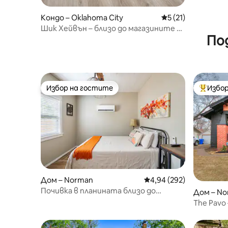
Кондо – Oklahoma City
Средна оценка: 5 
5 (21)
Шик Хейвън – близо до магазините на
По
езерото Хефнър и Куейл Крийк
Избор на гостите
Избор
Избор на гостите
Най-поп
Дом – Norman
Средна оценка: 4,94 о
4,94 (292)
Почивка в планината близо до
Дом – N
центъра и Оклахома!
The Pavo
кампуса 
Оклахом