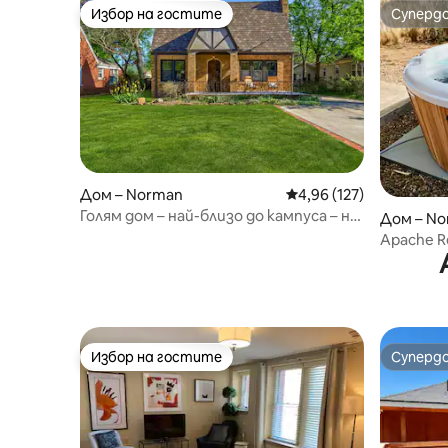
Избор на гостите
Суперд
Избор на гостите
Суперд
Дом – Norman
Средна оценка: 4,96 о
4,96 (127)
Голям дом – най-близо до кампуса – на
Дом – N
няколко крачки от Монт
Apache Re
на Униве
хидромас
Избор на гостите
Суперд
Избор на гостите
Суперд