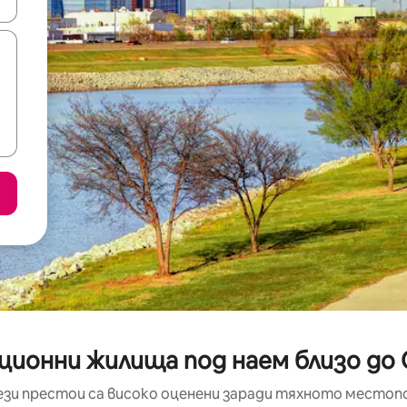
е клавишите със стрелки нагоре и надолу или навигирайте с д
ционни жилища под наем близо до 
ези престои са високо оценени заради тяхното местоп