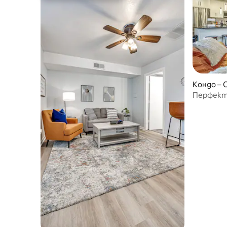
Кондо – 
Перфект
центъра н