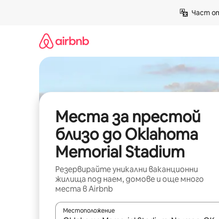
Пропускане
Част от
към
съдържанието
Места за престой
близо до Oklahoma
Memorial Stadium
Резервирайте уникални ваканционни
жилища под наем, домове и още много
места в Airbnb
Местоположение