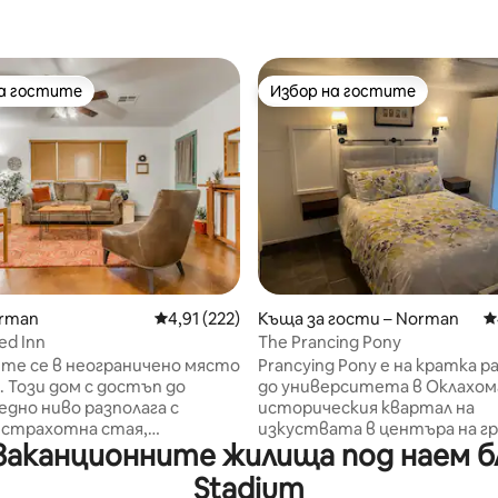
на гостите
Избор на гостите
на гостите
Избор на гостите
т 5, 180 отзива
orman
Средна оценка: 4,91 от 5, 222 отзива
4,91 (222)
Къща за гости – Norman
С
ed Inn
The Prancing Pony
те се в неограничено място
Prancying Pony е на кратка р
. Този дом с достъп до
до университета в Оклахом
 едно ниво разполага с
историческия квартал на
 страхотна стая,
изкуствата в центъра на гр
ваканционните жилища под наем бл
на с двоен разтегателен
ресторанти и заведения за 
отворена напълно
Понито е тиха и уединена ка
Stadium
. Има две бани без
красива градина и басейн.