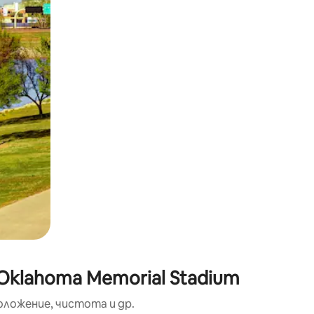
окосване или плъзгане.
Oklahoma Memorial Stadium
оложение, чистота и др.