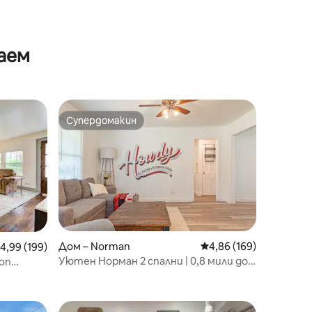
аем
Супердомакин
тите
Супердомакин
Дом – Norman
Средна оценка: 4,86 
4,86 (169)
редна оценка: 4,99 от 5, 199 отзива
4,99 (199)
Уютен Норман 2 спални | 0,8 мили до
оп
стадион Орегон
 в Норман