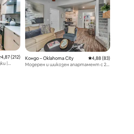
редна оценка: 4,87 от 5, 212 отзива
4,87 (212)
Кондо – Oklahoma City
Средна оценка: 4,88
4,88 (83)
ки |
Модерен и шикозен апартамент с 2
спални, 2 бани и басейн!