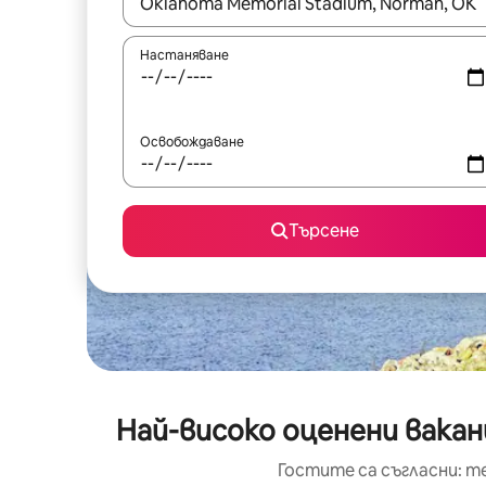
Когато резултатите се покажат, използвайт
Настаняване
Освобождаване
Търсене
Най-високо оценени вакан
Гостите са съгласни: т