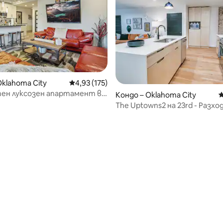
Oklahoma City
Средна оценка: 4,93 от 5, 175 отзива
4,93 (175)
ен луксозен апартамент в
Кондо – Oklahoma City
С
а града с Wi-Fi и басейн!
The Uptowns2 на 23rd - Разход
Вечеря | Пазаруване | Лукс