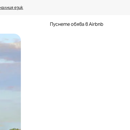
налния език
Пуснете обява в Airbnb