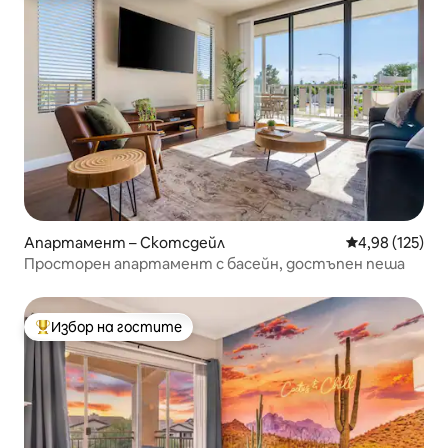
Апартамент – Скотсдейл
Средна оценка
4,98 (125)
Просторен апартамент с басейн, достъпен пеша
Избор на гостите
Най-популярен избор на гостите