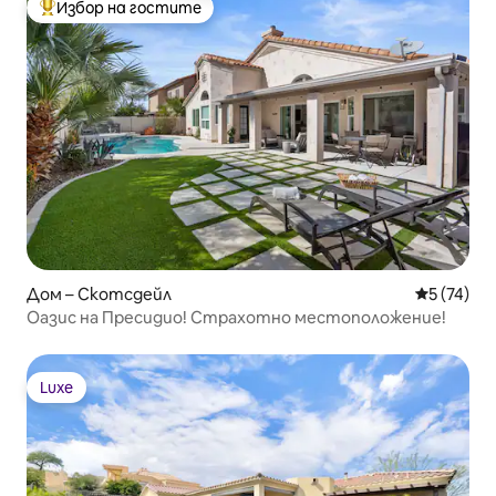
Избор на гостите
Най-популярен избор на гостите
Дом – Скотсдейл
Средна оц
5 (74)
Оазис на Пресидио! Страхотно местоположение!
Luxe
Luxe