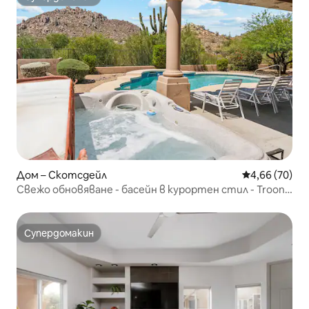
Супердомакин
Дом – Скотсдейл
Средна оценк
4,66 (70)
Свежо обновяване - басейн в курортен стил - Troon
Estates
Супердомакин
Супердомакин