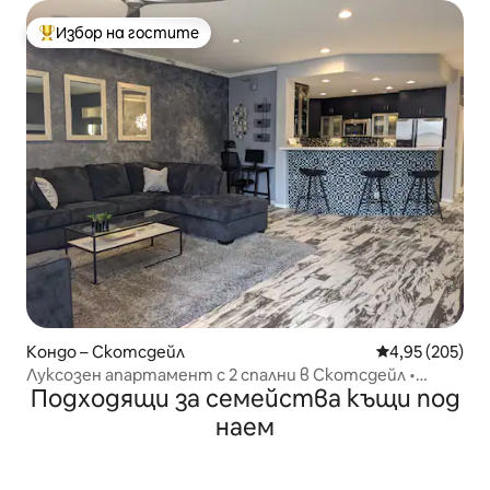
Избор на гостите
Най-популярен избор на гостите
Кондо – Скотсдейл
Средна оценка
4,95 (205)
Луксозен апартамент с 2 спални в Скотсдейл •
Подходящи за семейства къщи под
Отопляем басейн + джакузи • Фитнес зала
наем