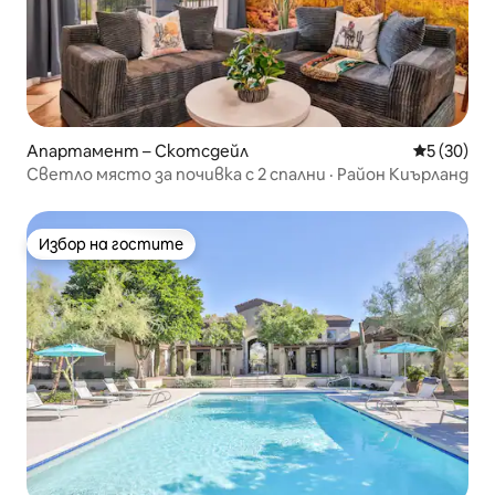
Апартамент – Скотсдейл
Средна оц
5 (30)
Светло място за почивка с 2 спални · Район Киърланд
Избор на гостите
Избор на гостите