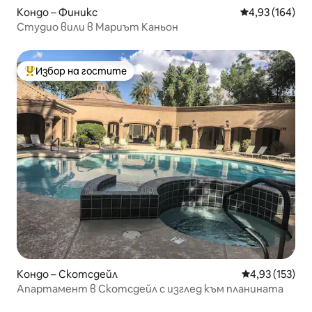
Кондо – Финикс
Средна оценка
4,93 (164)
Студио вили в Мариът Каньон
Избор на гостите
Най-популярен избор на гостите
Кондо – Скотсдейл
Средна оценка
4,93 (153)
Апартамент в Скотсдейл с изглед към планината