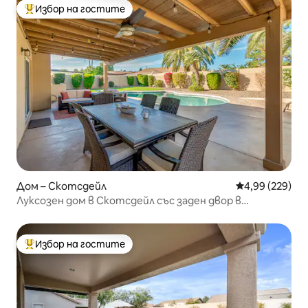
Избор на гостите
Най-популярен избор на гостите
Дом – Скотсдейл
Средна оценка
4,99 (229)
Луксозен дом в Скотсдейл със заден двор в
курортен стил
Избор на гостите
Най-популярен избор на гостите