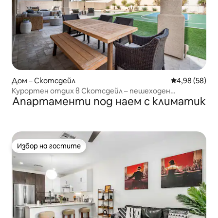
Дом – Скотсдейл
Средна оценк
4,98 (58)
Курортен отдих в Скотсдейл – пешеходен
Апартаменти под наем с климатик
туризъм/голф/басейн
Избор на гостите
Избор на гостите