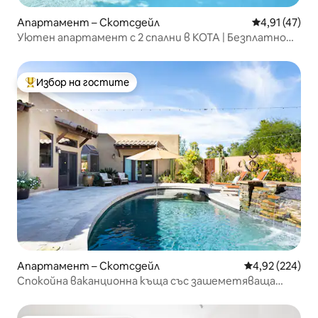
Апартамент – Скотсдейл
Средна оценк
4,91 (47)
Уютен апартамент с 2 спални в КОТА | Безплатно
паркиране + Wi-Fi
Избор на гостите
Най-популярен избор на гостите
Апартамент – Скотсдейл
Средна оценка
4,92 (224)
Спокойна ваканционна къща със зашеметяваща
външна зона