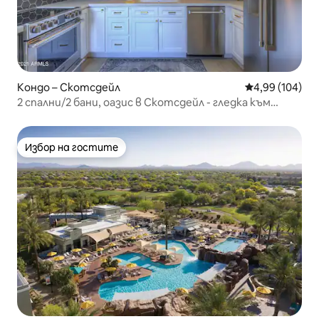
Кондо – Скотсдейл
Средна оценка
4,99 (104)
2 спални/2 бани, оазис в Скотсдейл - гледка към
Камелбек!
Избор на гостите
Избор на гостите