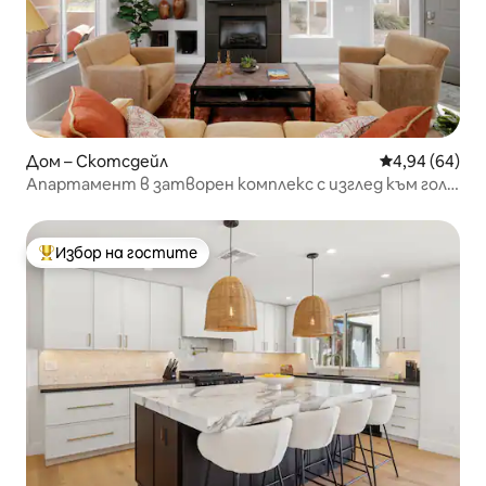
Дом – Скотсдейл
Средна оценк
4,94 (64)
Апартамент в затворен комплекс с изглед към голф
игрище
Избор на гостите
Най-популярен избор на гостите