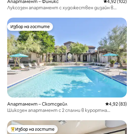
Апартамент – Финикс
Средна оценка
4,92 (102)
Луксозен апартамент с художествен дизайн в
Скотсдейл с басейн
Избор на гостите
Избор на гостите
Апартамент – Скотсдейл
Средна оценк
4,92 (83)
Шикозен апартамент с 2 спални в курортна
обстановка с басейн и Wi-Fi
Избор на гостите
Най-популярен избор на гостите