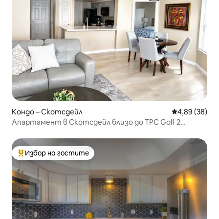
Кондо – Скотсдейл
Средна оценк
4,89 (38)
Апартамент в Скотсдейл близо до TPC Golf 2
спални, 2 бани
Избор на гостите
Най-популярен избор на гостите