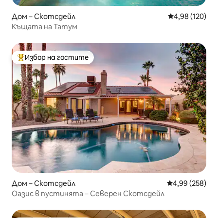
Дом – Скотсдейл
Средна оценка
4,98 (120)
Къщата на Татум
Избор на гостите
Най-популярен избор на гостите
Дом – Скотсдейл
Средна оценка
4,99 (258)
Оазис в пустинята – Северен Скотсдейл