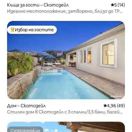
Къща за гости – Скотсдейл
Средна оц
5 (14)
Идеално местоположение, затворено, близо до TPC
и Barrett Jackson
Избор на гостите
Най-популярен избор на гостите
Дом – Скотсдейл
Средна оценк
4,96 (49)
Стилен дом в Скотсдейл с 3 спални/3,5 бани, басейн
и професионална кухня
Супердомакин