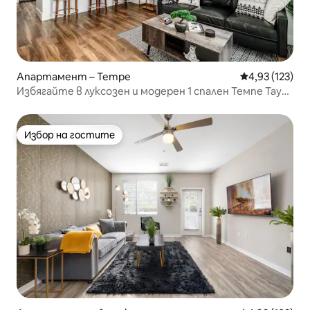
Апартамент – Tempe
Средна оценка
4,93 (123)
Избягайте в луксозен и модерен 1 спален Темпе Таун
Лейк
Избор на гостите
Избор на гостите