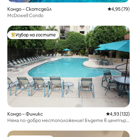
Кондо – Скотсдейл
Средна оценк
4,95 (79)
McDowell Condo
Избор на гостите
Най-популярен избор на гостите
Кондо – Финикс
Средна оценка
4,93 (132)
Няма по-добро местоположение! Бъдете в центъра
на всичко