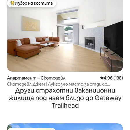
Избор на гостите
Най-популярен избор на гостите
Апартамент – Скотсдейл
Средна оценка
4,96 (138)
Скотсдейл Джем | Луксозно място за отдих с
Други страхотни ваканционни
отопляем басейн!
жилища под наем близо до Gateway
Trailhead