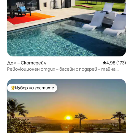
Дом – Скотсдейл
Средна оценка
4,98 (173)
Революционен отдих – басейн с подгрев – тайна
стая
Избор на гостите
Най-популярен избор на гостите