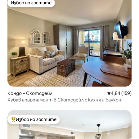
Избор на гостите
Избор на гостите
Кондо – Скотсдейл
Средна оценка
4,84 (159)
Хубав апартамент в Скотсдейл с кухня и балкон!
Избор на гостите
Най-популярен избор на гостите