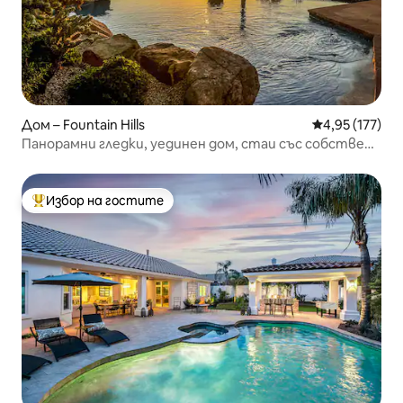
Дом – Fountain Hills
Средна оценка
4,95 (177)
Панорамни гледки, уединен дом, стаи със собствена
баня
Избор на гостите
Най-популярен избор на гостите