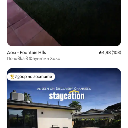
Дом – Fountain Hills
Средна оценка
4,98 (103)
Почивка в Фаунтън Хилс
Избор на гостите
Най-популярен избор на гостите