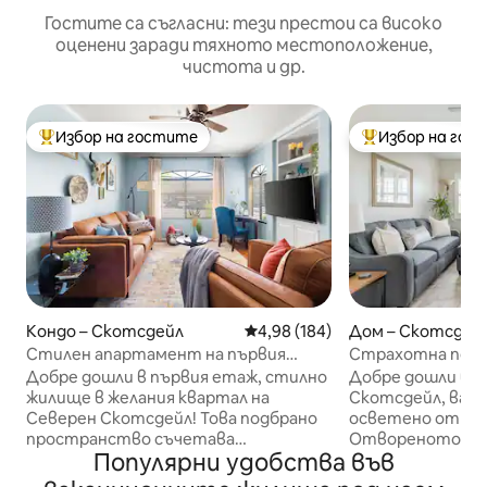
Гостите са съгласни: тези престои са високо
оценени заради тяхното местоположение,
чистота и др.
Избор на гостите
Избор на гос
Най-популярен избор на гостите
Най-популярен 
Кондо – Скотсдейл
Средна оценка: 4,98 от 5, 184
4,98 (184)
Дом – Скотсдей
Стилен апартамент на първия
Страхотна почи
етаж с басейн, фитнес зала и
Добре дошли в първия етаж, стилно
Добре дошли в Г
паркинг
жилище в желания квартал на
Скотсдейл, ваш
Северен Скотсдейл! Това подбрано
осветено от сл
пространство съчетава
Отвореното офо
Популярни удобства във
очарованието на югозападния стил
изобилие от ес
с модерни актуализации. На минути
създавайки топл