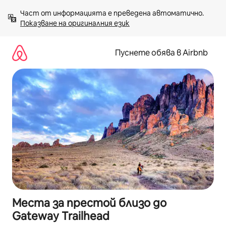
Пропускане
Част от информацията е преведена автоматично. 
към
Показване на оригиналния език
съдържанието
Пуснете обява в Airbnb
Места за престой близо до
Gateway Trailhead