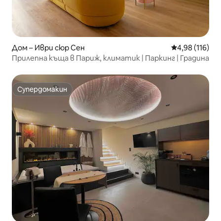
Дом – Иври сюр Сен
Средна оценка
4,98 (116)
Прилепна къща в Париж, климатик | Паркинг | Градина
Супердомакин
Супердомакин