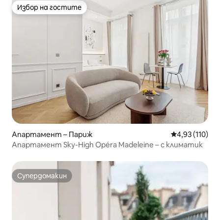
Избор на гостите
Избор на гостите
Апартамент – Париж
Средна оценка
4,93 (110)
Апартамент Sky-High Opéra Madeleine – с климатик
Супердомакин
Супердомакин