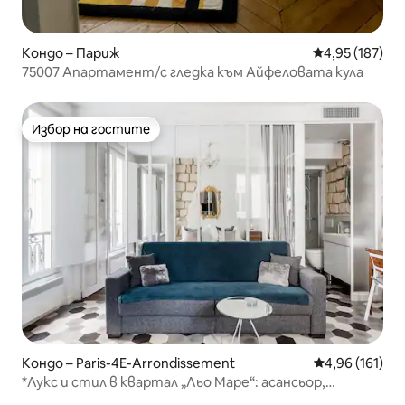
Кондо – Париж
Средна оценка
4,95 (187)
75007 Апартамент/с гледка към Айфеловата кула
Избор на гостите
Избор на гостите
Кондо – Paris-4E-Arrondissement
Средна оценка
4,96 (161)
*Лукс и стил в квартал „Льо Маре“: асансьор,
пералня, сушилня