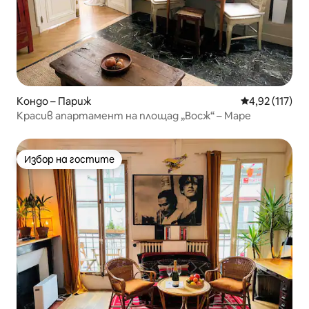
Кондо – Париж
Средна оценка
4,92 (117)
Красив апартамент на площад „Восж“ – Маре
Избор на гостите
Избор на гостите