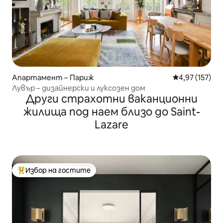
Апартамент – Париж
Средна оценка
4,97 (157)
Лувър – дизайнерски и луксозен дом
Други страхотни ваканционни
жилища под наем близо до Saint-
Lazare
Избор на гостите
Най-популярен избор на гостите