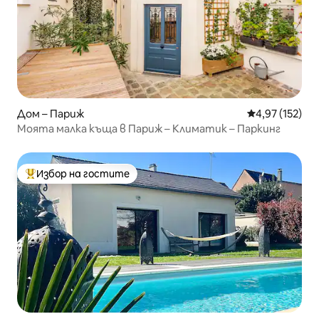
Дом – Париж
Средна оценка
4,97 (152)
Моята малка къща в Париж – Климатик – Паркинг
Избор на гостите
Най-популярен избор на гостите