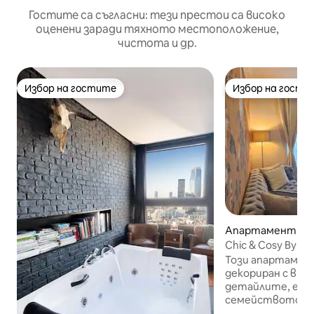
Гостите са съгласни: тези престои са високо
оценени заради тяхното местоположение,
чистота и др.
Избор на гостите
Избор на гости
Избор на гостите
Избор на гости
Апартамент – 
Chic & Cosy By Ca
Magasins
Този апартамент 
декориран с вку
детайлите, е ид
семейството ил
Предлага две пр