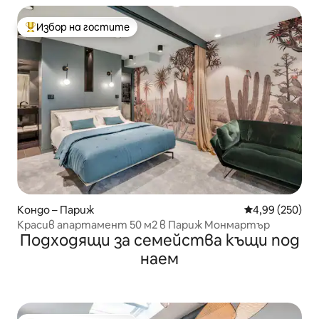
Избор на гостите
Най-популярен избор на гостите
Кондо – Париж
Средна оценка
4,99 (250)
Красив апартамент 50 м2 в Париж Монмартър
Подходящи за семейства къщи под
наем