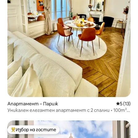
Апартамент – Париж
Средна оц
5 (13)
Уникален елегантен апартамент с 2 спални • 100m²
тих лукс • Париж 9
Избор на гостите
Най-популярен избор на гостите