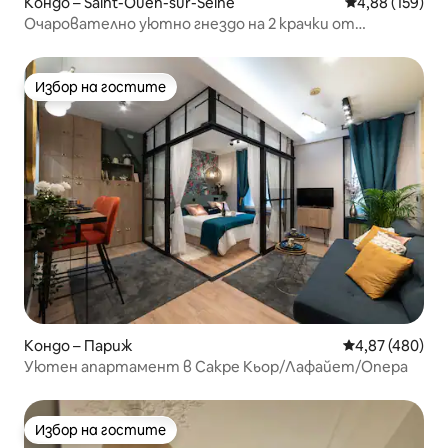
Кондо – Saint-Ouen-sur-Seine
Средна оценка
4,88 (159)
Очарователно уютно гнездо на 2 крачки от
битпазара в Сен Оуен
Избор на гостите
Избор на гостите
Кондо – Париж
Средна оценка
4,87 (480)
Уютен апартамент в Сакре Кьор/Лафайет/Опера
Избор на гостите
Избор на гостите