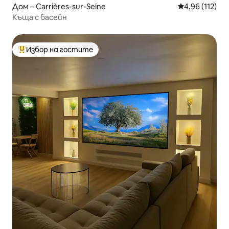
Дом – Carrières-sur-Seine
Средна оценка
4,96 (112)
Къща с басейн
Избор на гостите
Най-популярен избор на гостите