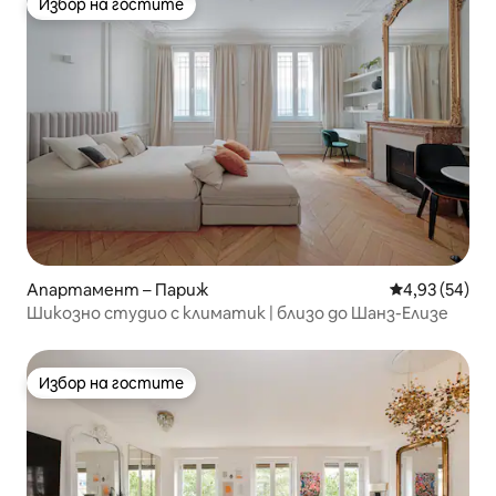
Избор на гостите
Избор на гостите
Апартамент – Париж
Средна оценк
4,93 (54)
Шикозно студио с климатик | близо до Шанз-Елизе
Избор на гостите
Избор на гостите