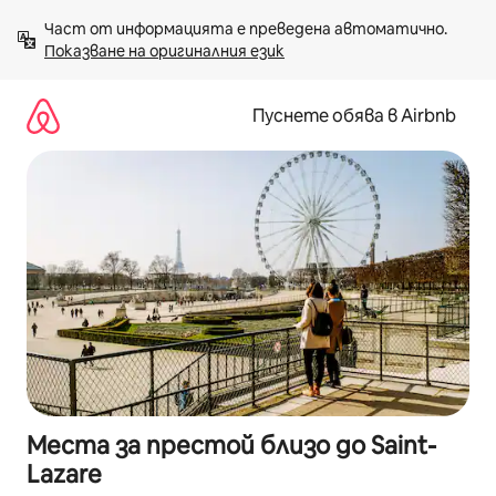
Пропускане
Част от информацията е преведена автоматично. 
към
Показване на оригиналния език
съдържанието
Пуснете обява в Airbnb
Места за престой близо до Saint-
Lazare