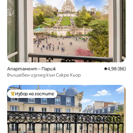
Апартамент – Париж
Средна оценк
4,98 (86)
Вълшебен изглед към Сакре Кьор
Избор на гостите
Най-популярен избор на гостите