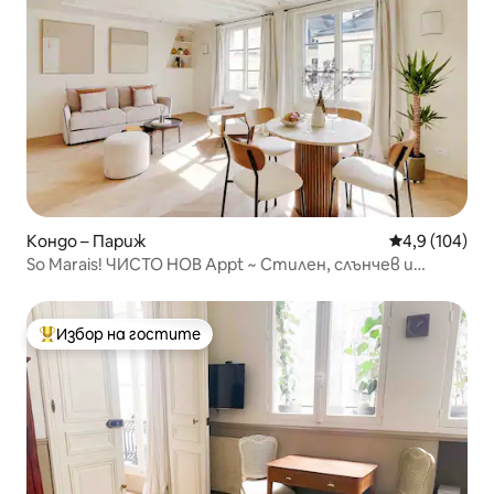
Кондо – Париж
Средна оценк
4,9 (104)
So Marais! ЧИСТО НОВ Appt ~ Стилен, слънчев и
удобен
Избор на гостите
Най-популярен избор на гостите