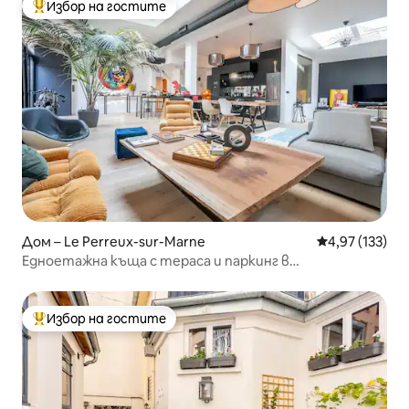
Избор на гостите
Най-популярен избор на гостите
Дом – Le Perreux-sur-Marne
Средна оценка
4,97 (133)
Едноетажна къща с тераса и паркинг в
Париж<>Дисни
Избор на гостите
Най-популярен избор на гостите