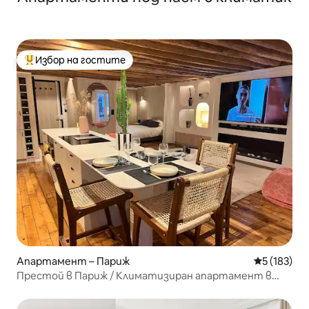
Избор на гостите
Най-популярен избор на гостите
Апартамент – Париж
Средна оце
5 (183)
Престой в Париж / Климатизиран апартамент в
близост до Лувъра / 5*