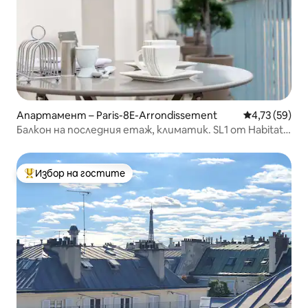
Апартамент – Paris-8E-Arrondissement
Средна оценк
4,73 (59)
Балкон на последния етаж, климатик. SL1 от Habitat
Parisien
Избор на гостите
Най-популярен избор на гостите