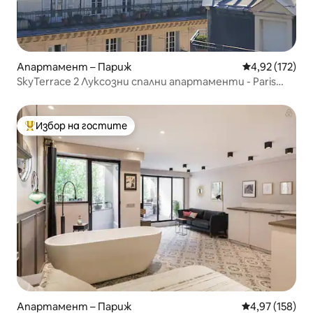
Апартамент – Париж
Средна оценка
4,92 (172)
SkyTerrace 2 Луксозни спални апартаменти - Paris
Concorde
Избор на гостите
Най-популярен избор на гостите
Апартамент – Париж
Средна оценка
4,97 (158)