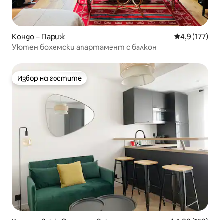
Кондо – Париж
Средна оценк
4,9 (177)
Уютен бохемски апартамент с балкон
Избор на гостите
Избор на гостите