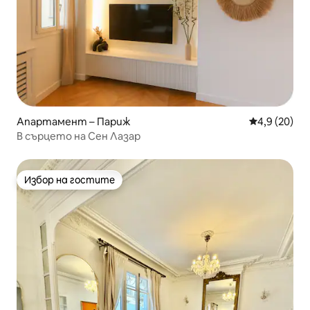
Апартамент – Париж
Средна оцен
4,9 (20)
В сърцето на Сен Лазар
Избор на гостите
Избор на гостите