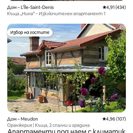
Дом – L'Île-Saint-Denis
Средна оценка
4,91 (434)
Къща „Нина“ – Изключителен апартамент 1
Избор на гостите
Избор на гостите
Дом – Meudon
Средна оценка
4,96 (107)
Оранжерия | Къща, 2 спални и градина
Апартаменти под наем с климатик