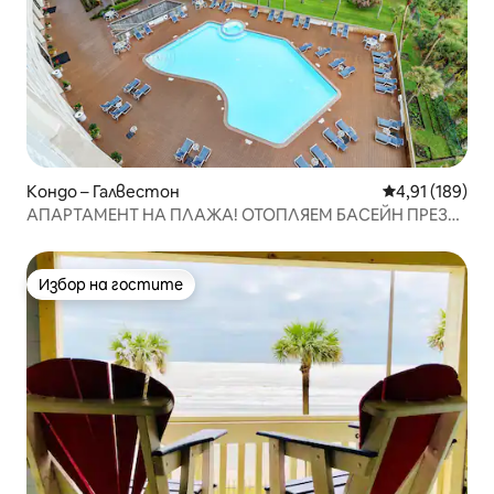
Кондо – Галвестон
Средна оценка
4,91 (189)
АПАРТАМЕНТ НА ПЛАЖА! ОТОПЛЯЕМ БАСЕЙН ПРЕЗ
ЗИМАТА!
Избор на гостите
Избор на гостите