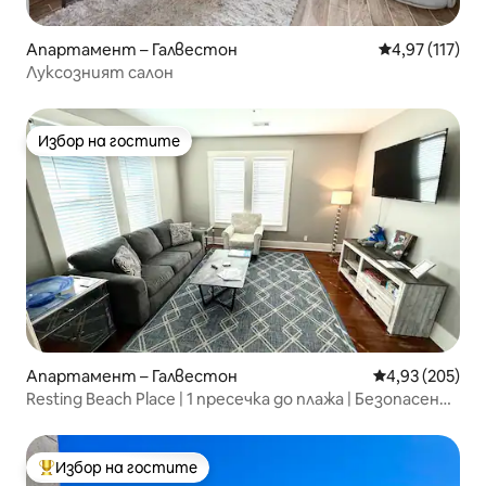
Апартамент – Галвестон
Средна оценка
4,97 (117)
Луксозният салон
Избор на гостите
Избор на гостите
Апартамент – Галвестон
Средна оценка
4,93 (205)
Resting Beach Place | 1 пресечка до плажа | Безопасен
район
Избор на гостите
Най-популярен избор на гостите