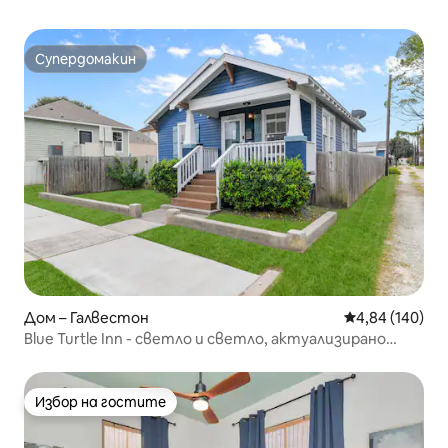
Супердомакин
Супердомакин
Дом – Галвестон
Средна оценка
4,84 (140)
Blue Turtle Inn - светло и светло, актуализирано
бунгало
Избор на гостите
Избор на гостите