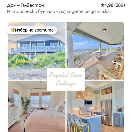
Дом – Галвестон
Средна оценка
4,98 (289)
Историческо бунгало – разходете се до плажа!
Избор на гостите
Най-популярен избор на гостите