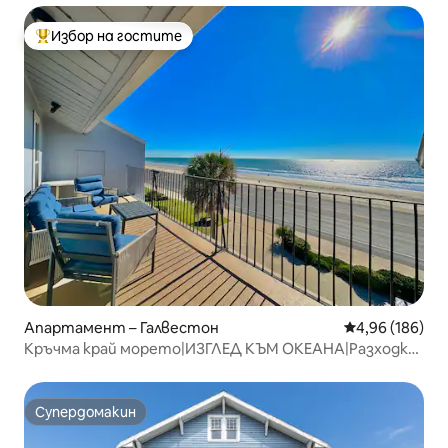
Избор на гостите
Най-популярен избор на гостите
Апартамент – Галвестон
Средна оценка
4,96 (186)
Кръчма край морето|ИЗГЛЕД КЪМ ОКЕАНА|Разходка
до плажа|БАСЕЙН
Супердомакин
Супердомакин