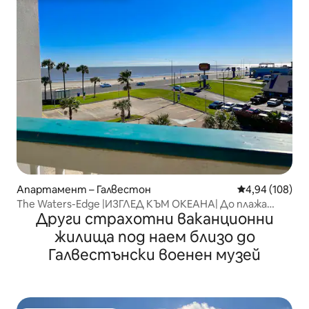
Апартамент – Галвестон
Средна оценка
4,94 (108)
The Waters-Edge |ИЗГЛЕД КЪМ ОКЕАНА| До плажа
Други страхотни ваканционни
пеша| БАСЕЙН
жилища под наем близо до
Галвестънски военен музей