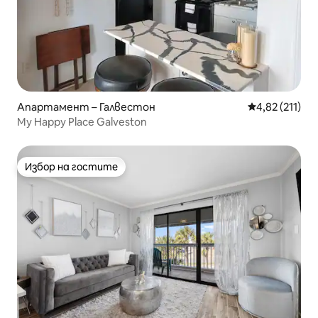
Апартамент – Галвестон
Средна оценка
4,82 (211)
My Happy Place Galveston
Избор на гостите
Избор на гостите