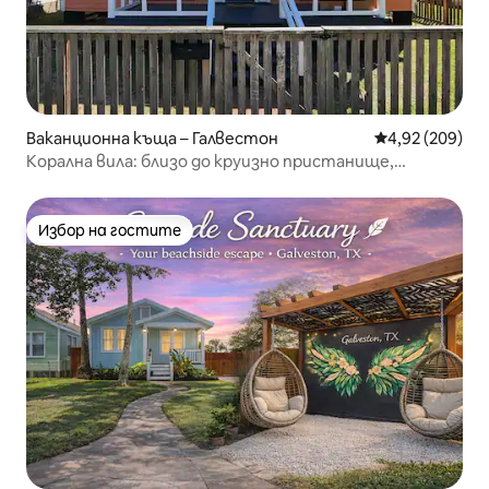
Ваканционна къща – Галвестон
Средна оценка
4,92 (209)
Корална вила: близо до круизно пристанище,
пешеходно разстояние до плажа
Избор на гостите
Избор на гостите