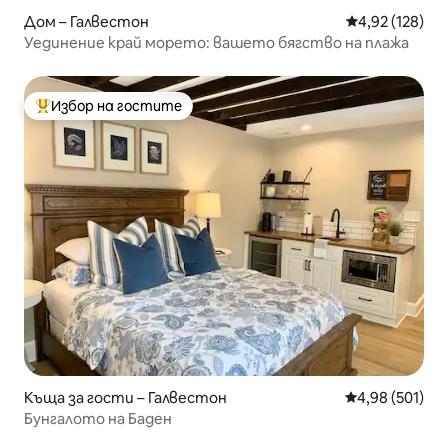
Дом – Галвестон
Средна оценка
4,92 (128)
Уединение край морето: вашето бягство на плажа
Избор на гостите
Най-популярен избор на гостите
Къща за гости – Галвестон
Средна оценка
4,98 (501)
Бунгалото на Баден