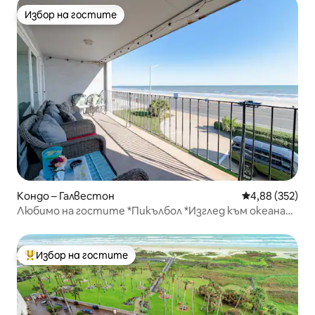
Избор на гостите
Избор на гостите
Кондо – Галвестон
Средна оценка
4,88 (352)
Любимо на гостите *Пикълбол *Изглед към океана
*Балкон
Избор на гостите
Най-популярен избор на гостите