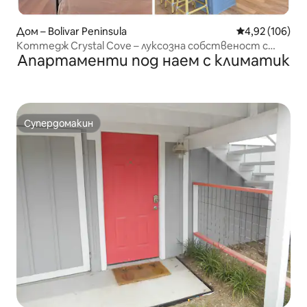
Дом – Bolivar Peninsula
Средна оценка
4,92 (106)
Коттедж Crystal Cove – луксозна собственост с
Апартаменти под наем с климатик
изглед към плажа
Супердомакин
Супердомакин