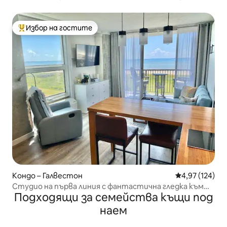
Избор на гостите
Най-популярен избор на гостите
Кондо – Галвестон
Средна оценка
4,97 (124)
Студио на първа линия с фантастична гледка към
Подходящи за семейства къщи под
залива
наем