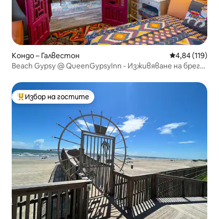
Кондо – Галвестон
Средна оценка
4,84 (119)
Beach Gypsy @ QueenGypsyInn - Изживяване на брега
на морето
Избор на гостите
Най-популярен избор на гостите