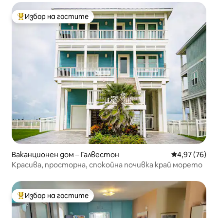
Избор на гостите
Най-популярен избор на гостите
Ваканционен дом – Галвестон
Средна оценк
4,97 (76)
Красива, просторна, спокойна почивка край морето
Избор на гостите
Най-популярен избор на гостите