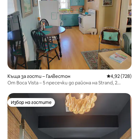
Къща за гости – Галвестон
Средна оценка
4,92 (728)
От Boca Vista – 5 пресечки до района на Strand, 2
пресечки до MSC
Избор на гостите
Избор на гостите