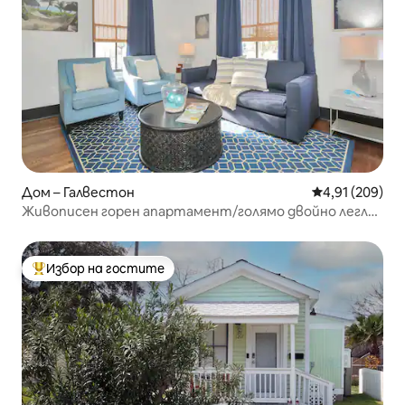
Дом – Галвестон
Средна оценка
4,91 (209)
Живописен горен апартамент/голямо двойно легло
и изглед към панорамата на града!
Избор на гостите
Най-популярен избор на гостите