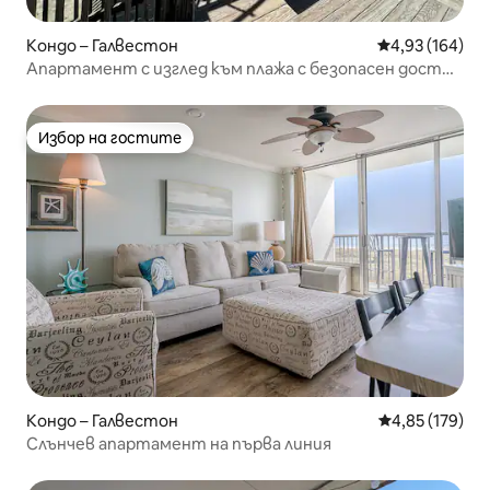
Кондо – Галвестон
Средна оценка
4,93 (164)
Апартамент с изглед към плажа с безопасен достъп
до пясък и басейн
Избор на гостите
Избор на гостите
Кондо – Галвестон
Средна оценка
4,85 (179)
Слънчев апартамент на първа линия