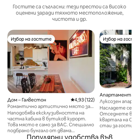
Гостите са съгласни: тези престои са високо
оценени заради тяхното местоположение,
чистота и др.
Избор на гостите
Избор на гости
Избор на гостите
Избор на гости
Апартамент – Г
Дом – Галвестон
Средна оценка: 4,93 от 5, 12
4,93 (122)
н
Луксозен апарта
Романтично артистично място за
Prohibition Quart
Насладете се на
почивка, хидромасажна вана, Sugar
Наподобява ексклузивността на
Отседнете в а
Lafitte
частна кабина в бутиков курорт.
квартала на Сухия р
Това място е само за ВАС. Специално
стаи за гости о
подбрано бунгало от двама
забраната, разп
Популярни удобства във
любители на изкуството,
на градината на