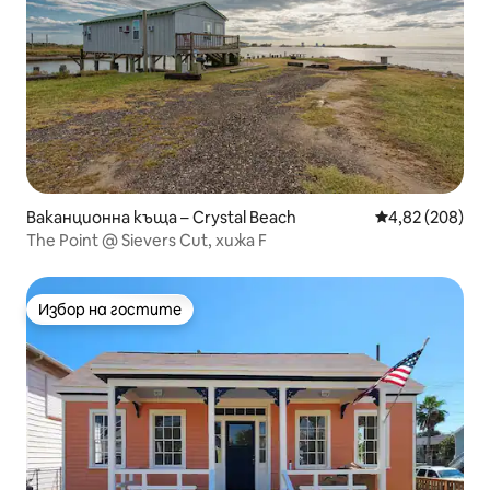
Ваканционна къща – Crystal Beach
Средна оценка
4,82 (208)
The Point @ Sievers Cut, хижа F
Избор на гостите
Избор на гостите