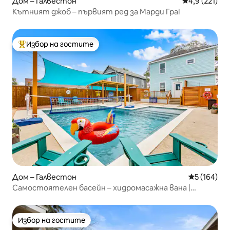
Дом – Галвестон
Средна оценк
4,9 (221)
Кътният джоб – първият ред за Марди Гра!
Избор на гостите
Най-популярен избор на гостите
Дом – Галвестон
Средна оце
5 (164)
Самостоятелен басейн – хидромасажна вана |
2 апартамента със суперголямо двойно легло |
Подходящо за домашни любимци
Избор на гостите
Избор на гостите