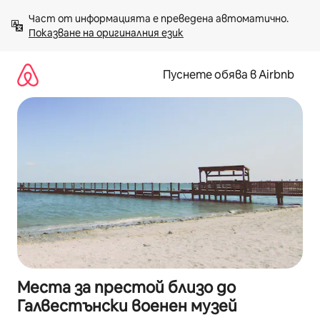
Пропускане
Част от информацията е преведена автоматично. 
към
Показване на оригиналния език
съдържанието
Пуснете обява в Airbnb
Места за престой близо до
Галвестънски военен музей