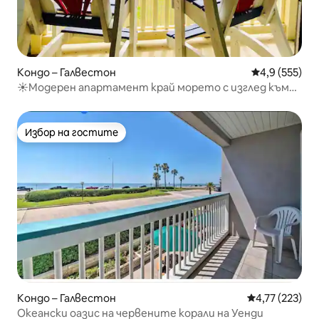
Кондо – Галвестон
Средна оценк
4,9 (555)
☀Модерен апартамент край морето с изглед към
плажа, басейн и хидромасажна вана
Избор на гостите
Избор на гостите
Кондо – Галвестон
Средна оценка
4,77 (223)
Океански оазис на червените корали на Уенди