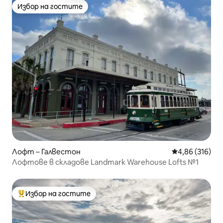
Избор на гостите
Избор на гостите
Лофт – Галвестон
Средна оценка
4,86 (316)
Лофтове в складове Landmark Warehouse Lofts №1
Избор на гостите
Най-популярен избор на гостите