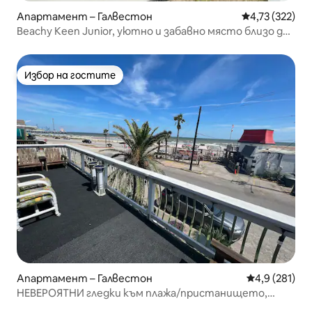
Апартамент – Галвестон
Средна оценка
4,73 (322)
Beachy Keen Junior, уютно и забавно място близо до
плажа!
Избор на гостите
Избор на гостите
Апартамент – Галвестон
Средна оценк
4,9 (281)
НЕВЕРОЯТНИ гледки към плажа/пристанището,
голям апартамент с 5⭐️ стаи