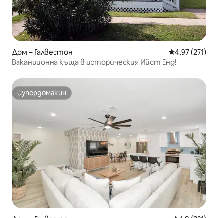
Дом – Галвестон
Средна оценка
4,97 (271)
Ваканционна къща в историческия Ийст Енд!
Супердомакин
Супердомакин