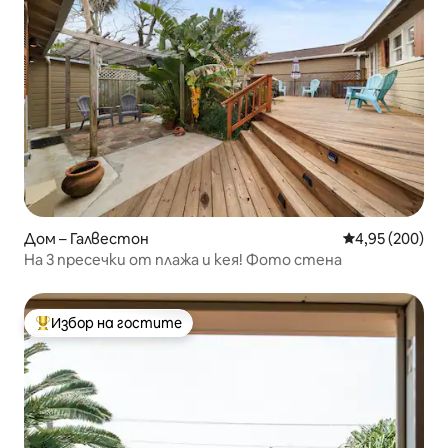
Дом – Галвестон
Средна оценка
4,95 (200)
На 3 пресечки от плажа и кея! Фото стена
Избор на гостите
Най-популярен избор на гостите