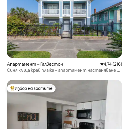
Апартамент – Галвестон
Средна оценка
4,74 (216)
Синя къща край плажа – апартамент настаняване на
долния етаж
Избор на гостите
Най-популярен избор на гостите