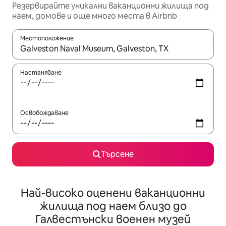
Резервирайте уникални ваканционни жилища под
наем, домове и още много места в Airbnb
Местоположение
Когато резултатите се покажат, използвайте клавишите 
Настаняване
Освобождаване
Търсене
Най-високо оценени ваканционни
жилища под наем близо до
Галвестънски военен музей