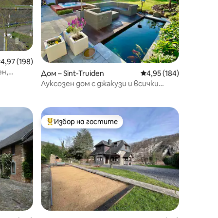
редна оценка: 4,97 от 5, 198 отзива
4,97 (198)
ен,
Дом – Sint-Truiden
Средна оценка: 4,95 
4,95 (184)
Луксозен дом с джакузи и всички
удобства
Избор на гостите
тите
Най-популярен избор на гостите