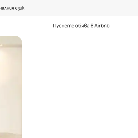
налния език
Пуснете обява в Airbnb