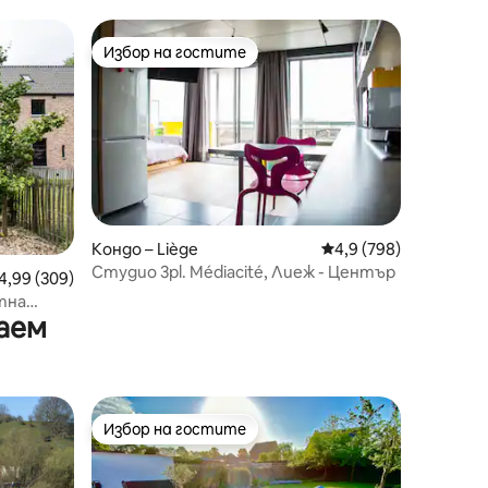
Синт - Питър
Избор на гостите
тите
Избор на гостите
Кондо – Liège
Средна оценка: 4,9 
4,9 (798)
Студио 3pl. Médiacité, Лиеж - Център
редна оценка: 4,99 от 5, 309 отзива
4,99 (309)
тна
аем
Избор на гостите
тите
Избор на гостите