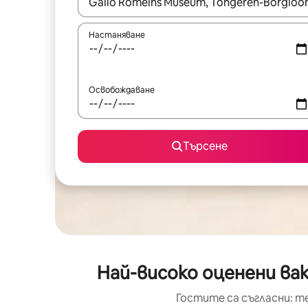
Когато резултатите се покажат, използвайт
Настаняване
Освобождаване
Търсене
Най-високо оценени ва
Гостите са съгласни: т