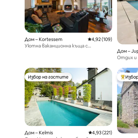
Дом – Kortessem
Средна оценка: 4,92 о
4,92 (109)
Уютна ваканционна къща с
Дом – Jup
прекрасна гледка
Отдих и 
Избор на гостите
Избор
Избор на гостите
Най-поп
Дом – Kelmis
Средна оценка: 4,93 о
4,93 (221)