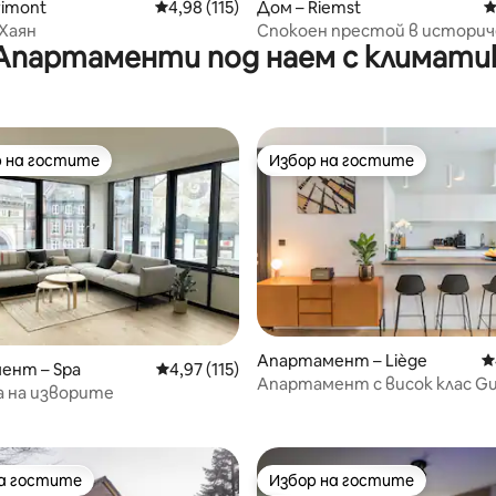
rimont
Средна оценка: 4,98 от 5, 115 отзива
4,98 (115)
Дом – Riemst
С
Хаян
Спокоен престой в историч
Апартаменти под наем с климати
двор
 на гостите
Избор на гостите
улярен избор на гостите
Избор на гостите
т 5, 191 отзива
Апартамент – Liège
С
ент – Spa
Средна оценка: 4,97 от 5, 115 отзива
4,97 (115)
Апартамент с висок клас Gui
а на изворите
станция тераса
на гостите
Избор на гостите
на гостите
Избор на гостите