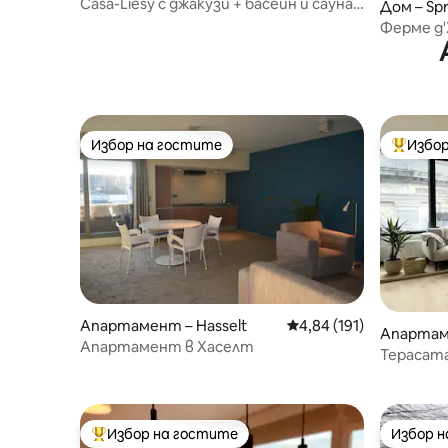
Casa-Liesy с джакузи + басейн и сауна
Дом – Sp
+ камина
Ферме д'
Избор на гостите
Избор
Избор на гостите
Най-поп
Апартамент – Hasselt
Средна оценка: 4,84 о
4,84 (191)
Апартам
Апартамент в Хаселт
Терасат
Избор на гостите
Избор 
Най-популярен избор на гостите
Избор 