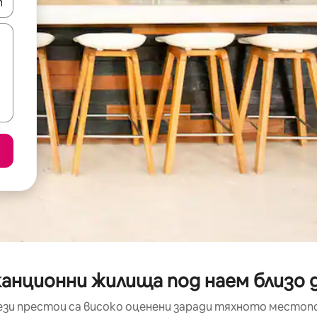
е клавишите със стрелки нагоре и надолу или навигирайте с д
канционни жилища под наем близо д
ези престои са високо оценени заради тяхното местоп