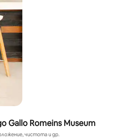
окосване или плъзгане.
о Gallo Romeins Museum
оложение, чистота и др.