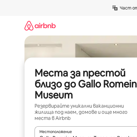
Пропускане
Част от
към
съдържанието
Места за престой
близо до Gallo Romein
Museum
Резервирайте уникални ваканционни
жилища под наем, домове и още много
места в Airbnb
Местоположение