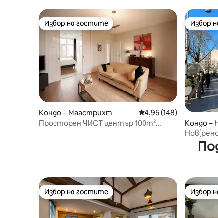
Избор на гостите
Избор 
Избор на гостите
Избор 
Кондо – Маастрихт
Средна оценка: 4,95 о
4,95 (148)
Просторен ЧИСТ център 100m²
Кондо – H
оборудван + балкон
Нов(рен
място 2
По
Избор на гостите
Избор 
Избор на гостите
Избор 