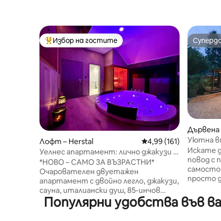
Избор на гостите
Суперд
Най-популярен избор на гостите
Суперд
Дървена 
Уютна ви
Лофт – Herstal
Средна оценка: 4,99 о
4,99 (161)
невероя
Искате 
Уелнес апартамент: лично джакузи и
повод с 
сауна
*НОВО – САМО ЗА ВЪЗРАСТНИ*
самосто
Очарователен двуетажен
просто д
апартамент с двойно легло, джакузи,
да избя
сауна, италиански душ, 85-инчов
градове?
Популярни удобства във ва
смарт телевизор и запазено място
тази ую
за паркиране пред входа 🅿️
дървена 
Независимо влизане/излизане чрез