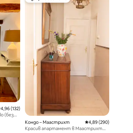
тите
Избор на гостите
редна оценка: 4,96 от 5, 132 отзива
4,96 (132)
o (без
Кондо – Маастрихт
Средна оценка: 4,89 
4,89 (290)
Красив апартамент в Маастрихт