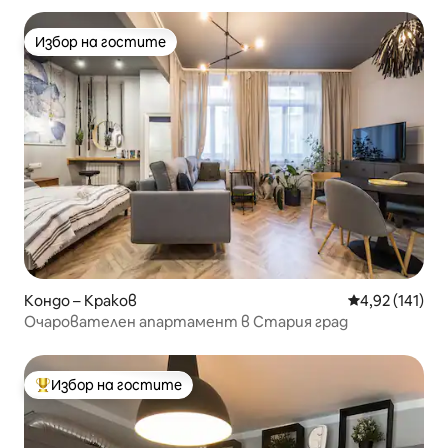
Избор на гостите
Избор на гостите
Кондо – Краков
Средна оценка
4,92 (141)
Очарователен апартамент в Стария град
Избор на гостите
Най-популярен избор на гостите