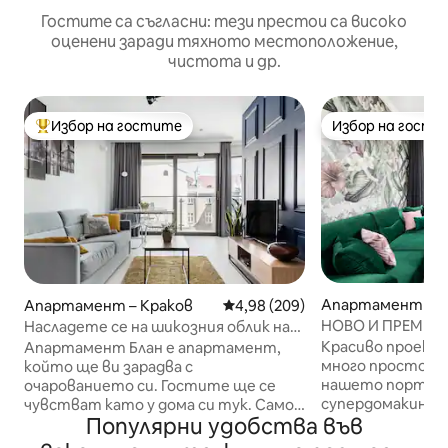
Гостите са съгласни: тези престои са високо
оценени заради тяхното местоположение,
чистота и др.
Избор на гостите
Избор на гости
Най-популярен избор на гостите
Избор на гости
Апартамент – К
Апартамент – Краков
Средна оценка: 4,98 от 5, 209
4,98 (209)
НОВО И ПРЕМИУ
Насладете се на шикозния облик на
местоположение 
градски апартамент с облицовка и
Красиво проекти
Апартамент Блан е апартамент,
климатик
плексиглас
много просторн
който ще ви зарадва с
нашето портфол
очарованието си. Гостите ще се
супердомакини, 
чувстват като у дома си тук. Само
Популярни удобства във
души удобно. С
на 500 метра от главната жп гара и
до другите ни 5*
само на 1,2 км от пазара в Краков.