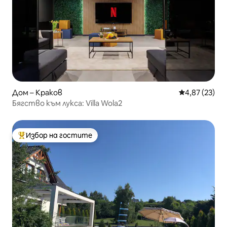
Дом – Краков
Средна оценк
4,87 (23)
Бягство към лукса: Villa Wola2
Избор на гостите
Най-популярен избор на гостите