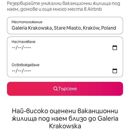
Резервирайте уникални ваканционни жилища под
наем, домове и още много места в Airbnb
Местоположение
Когато резултатите се покажат, използвайте клавишите 
Настаняване
Освобождаване
Търсене
Най-високо оценени ваканционни
жилища под наем близо до Galeria
Krakowska