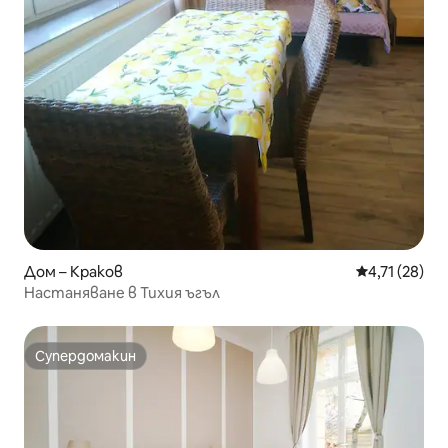
Дом – Краков
Средна оценк
4,71 (28)
Настаняване в Тихия ъгъл
Супердомакин
Супердомакин