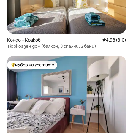
Кондо – Краков
Средна оценка
4,98 (310)
Тюркоазен дом (балкон, 3 спални, 2 бани)
Избор на гостите
Най-популярен избор на гостите