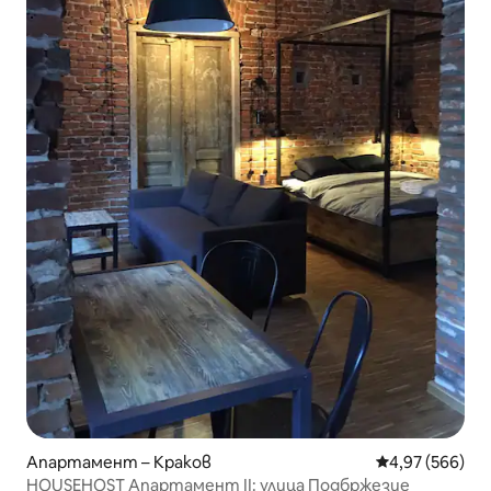
Апартамент – Краков
Средна оценка
4,97 (566)
HOUSEHOST Апартамент II: улица Подбржезие