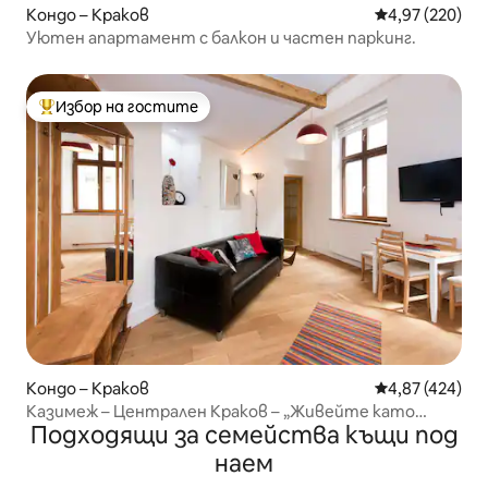
Кондо – Краков
Средна оценка
4,97 (220)
Уютен апартамент с балкон и частен паркинг.
Избор на гостите
Най-популярен избор на гостите
Кондо – Краков
Средна оценка
4,87 (424)
Казимеж – Централен Краков – „Живейте като
Подходящи за семейства къщи под
местните жители“
наем