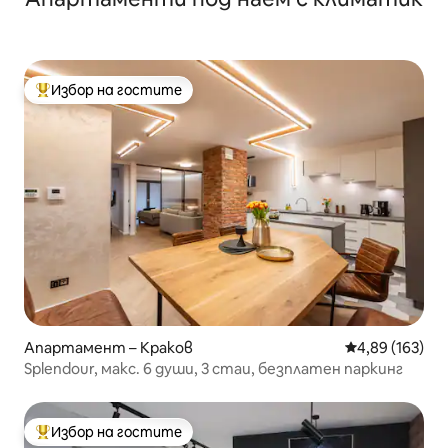
Избор на гостите
Най-популярен избор на гостите
Апартамент – Краков
Средна оценка
4,89 (163)
Splendour, макс. 6 души, 3 стаи, безплатен паркинг
Избор на гостите
Най-популярен избор на гостите