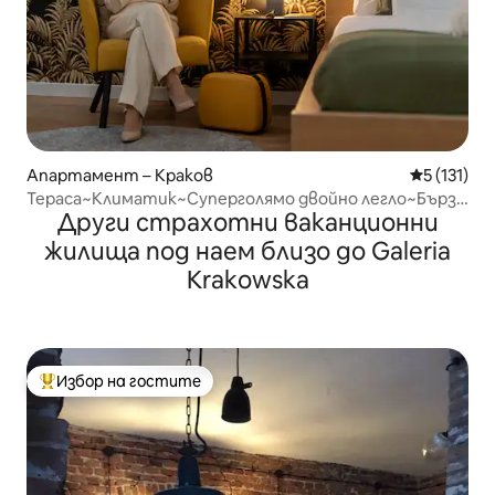
Апартамент – Краков
Средна оце
5 (131)
Тераса~Климатик~Суперголямо двойно легло~Бърз
Други страхотни ваканционни
Wi-Fi~На няколко крачки от главния площад
жилища под наем близо до Galeria
Krakowska
Избор на гостите
Най-популярен избор на гостите