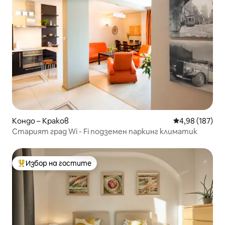
Кондо – Краков
Средна оценка
4,98 (187)
Старият град Wi - Fi подземен паркинг климатик
Избор на гостите
Най-популярен избор на гостите