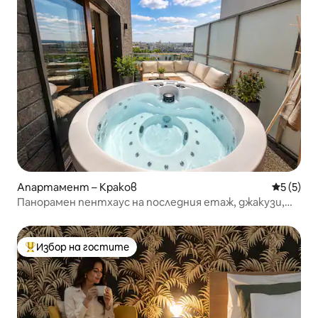
Апартамент – Краков
Средна о
5 (5)
Панорамен пентхаус на последния етаж, джакузи,
гараж, климатик
Избор на гостите
Най-популярен избор на гостите