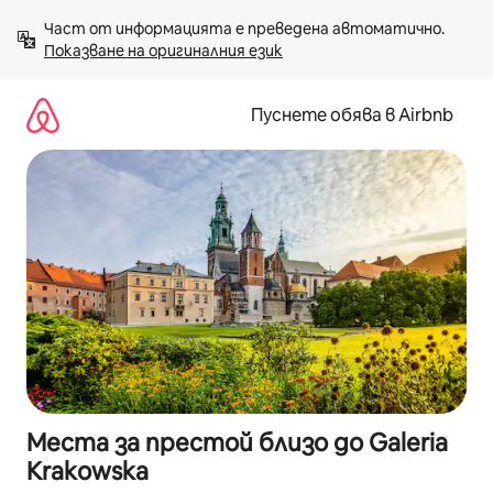
Пропускане
Част от информацията е преведена автоматично. 
към
Показване на оригиналния език
съдържанието
Пуснете обява в Airbnb
Места за престой близо до Galeria
Krakowska