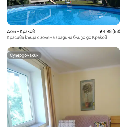
Дом – Краков
Средна оценк
4,98 (83)
Красива къща с голяма градина близо до Краков
Супердомакин
Супердомакин