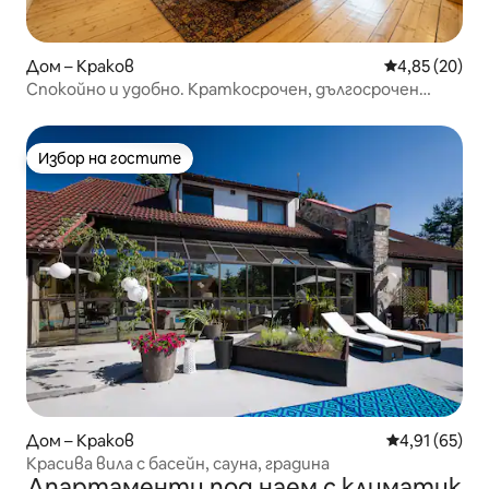
Дом – Краков
Средна оценк
4,85 (20)
Спокойно и удобно. Краткосрочен, дългосрочен
наем.
Избор на гостите
Избор на гостите
Дом – Краков
Средна оценк
4,91 (65)
Красива вила с басейн, сауна, градина
Апартаменти под наем с климатик