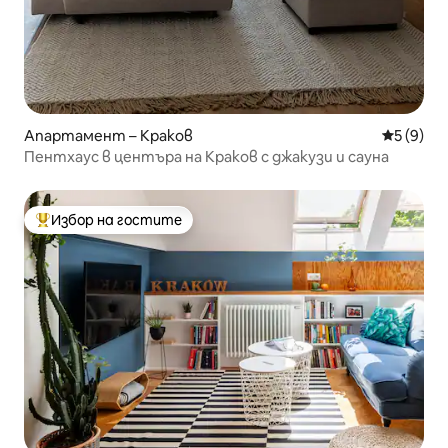
Апартамент – Краков
Средна о
5 (9)
Пентхаус в центъра на Краков с джакузи и сауна
Избор на гостите
Най-популярен избор на гостите