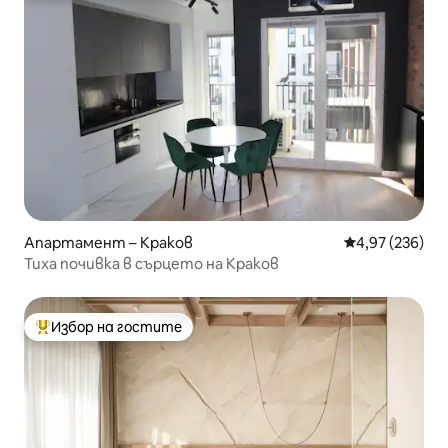
Апартамент – Краков
Средна оценка
4,97 (236)
Тиха почивка в сърцето на Краков
Избор на гостите
Най-популярен избор на гостите