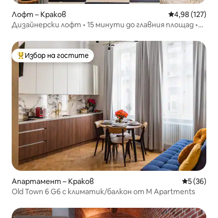
Лофт – Краков
Средна оценка
4,98 (127)
Дизайнерски лофт • 15 минути до главния площад •
Климатик
Избор на гостите
Най-популярен избор на гостите
Апартамент – Краков
Средна оц
5 (36)
Old Town 6 G6 с климатик/балкон от M Apartments