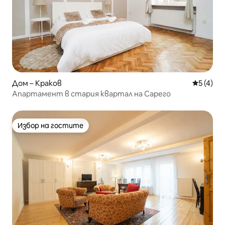
Дом – Краков
Средна о
5 (4)
Апартамент в стария квартал на Сарего
Избор на гостите
Избор на гостите