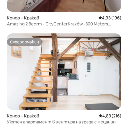
Кондо – Краков
Средна оценка
4,93 (196)
Amazing 2 Bedrm - CityCenterKraków -300 Meters
MainSq
Супердомакин
Супердомакин
Кондо – Краков
Средна оценка
4,83 (216)
Уютен апартамент в центъра на града с мецанин