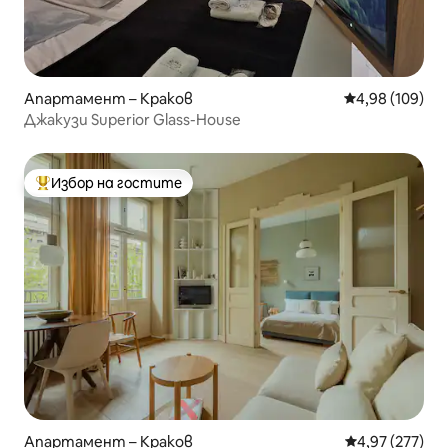
Апартамент – Краков
Средна оценка
4,98 (109)
Джакузи Superior Glass-House
Избор на гостите
Най-популярен избор на гостите
Апартамент – Краков
Средна оценка
4,97 (277)