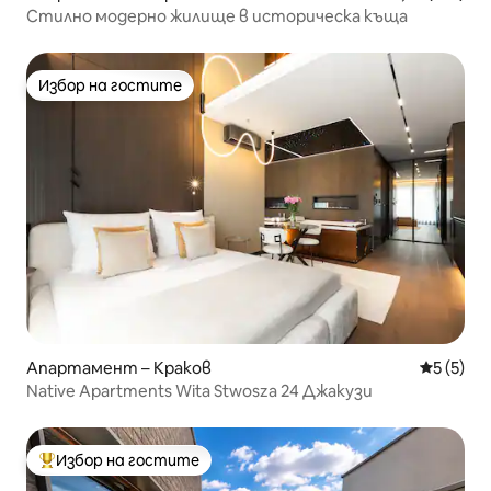
Стилно модерно жилище в историческа къща
Избор на гостите
Избор на гостите
Апартамент – Краков
Средна о
5 (5)
Native Apartments Wita Stwosza 24 Джакузи
Избор на гостите
Най-популярен избор на гостите