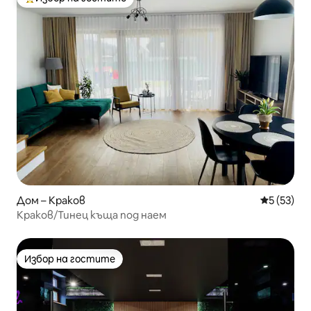
Най-популярен избор на гостите
Дом – Краков
Средна оц
5 (53)
Краков/Тинец къща под наем
Избор на гостите
Избор на гостите