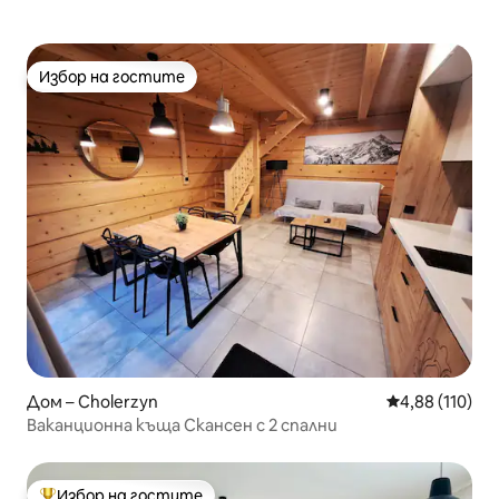
Избор на гостите
Избор на гостите
Дом – Cholerzyn
Средна оценка
4,88 (110)
Ваканционна къща Скансен с 2 спални
Избор на гостите