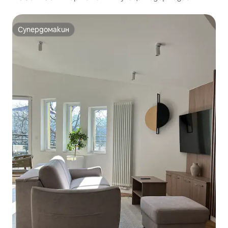
Супердомакин
Супердомакин