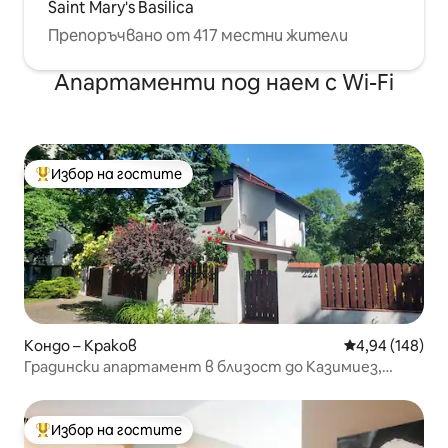
Saint Mary's Basilica
Препоръчвано от 417 местни жители
Апартаменти под наем с Wi-Fi
Избор на гостите
Най-популярен избор на гостите
Кондо – Краков
Средна оценка
4,94 (148)
Градински апартамент в близост до Казимиез,
ТАУРОН АРЕНА
Избор на гостите
Най-популярен избор на гостите