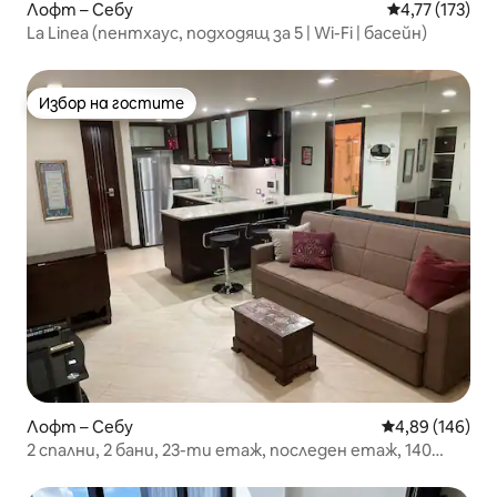
Лофт – Себу
Средна оценка
4,77 (173)
La Linea (пентхаус, подходящ за 5 | Wi-Fi | басейн)
Избор на гостите
Избор на гостите
Лофт – Себу
Средна оценка
4,89 (146)
2 спални, 2 бани, 23-ти етаж, последен етаж, 140
Mbps WIFI