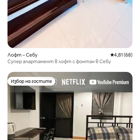
Лофт – Себу
Средна оценк
4,81 (68)
Супер апартамент в лофт с фонтан в Себу
Избор на гостите
Избор на гостите