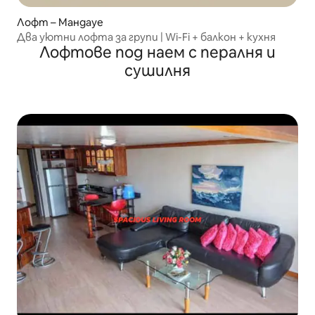
Лофт – Мандауе
Два уютни лофта за групи | Wi-Fi + балкон + кухня
Лофтове под наем с пералня и
сушилня