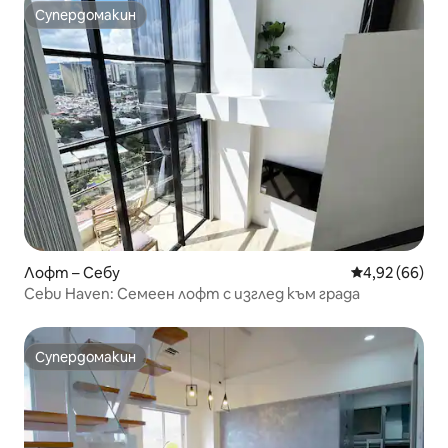
Супердомакин
Супердомакин
Лофт – Себу
Средна оценк
4,92 (66)
Cebu Haven: Семеен лофт с изглед към града
Супердомакин
Супердомакин