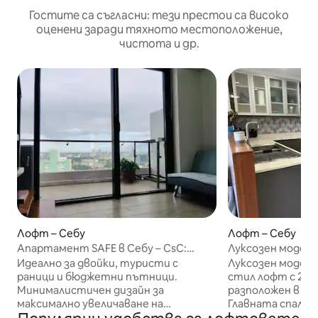
Гостите са съгласни: тези престои са високо
оценени заради тяхното местоположение,
чистота и др.
Лофт – Себу
Лофт – Себу
Апартамент SAFE в Себу – CsC:
Луксозен модере
подходящ за семейства дом SkyLoft
центърът на гр
Идеално за двойки, туристи с
Луксозен модер
раници и бюджетни пътници.
стил лофт с 2 сп
Минималистичен дизайн за
разположен в съ
максимално увеличаване на
Главната спалня 
пространството. МОЖЕ ДА
самостоятелна б