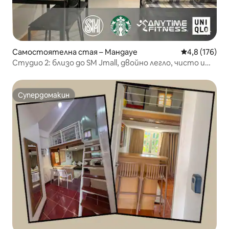
Самостоятелна стая – Мандауе
Средна оценк
4,8 (176)
Студио 2: близо до SM Jmall, двойно легло, чисто и
уютно
Супердомакин
Супердомакин