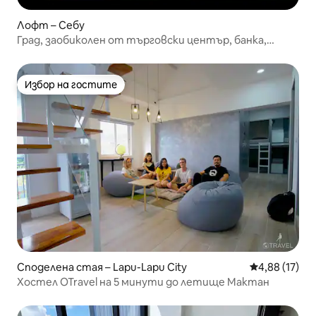
Лофт – Себу
Град, заобиколен от търговски център, банка,
закусвални, супермаркет
Избор на гостите
Избор на гостите
Споделена стая – Lapu-Lapu City
Средна оценк
4,88 (17)
Хостел OTravel на 5 минути до летище Мактан