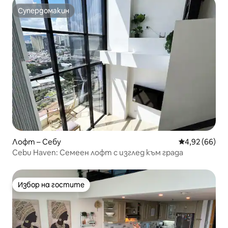
Супердомакин
Супердомакин
Лофт – Себу
Средна оценк
4,92 (66)
Cebu Haven: Семеен лофт с изглед към града
Избор на гостите
Избор на гостите