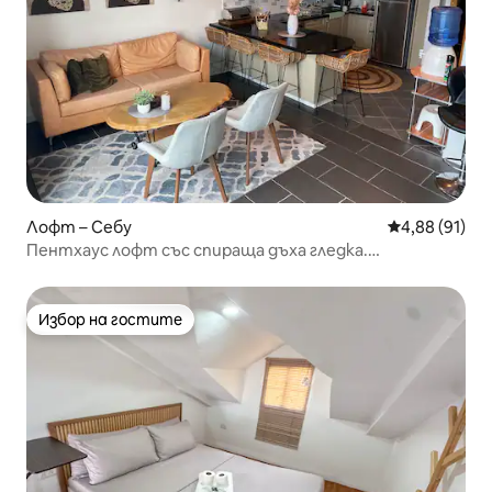
Лофт – Себу
Средна оценк
4,88 (91)
Пентхаус лофт със спираща дъха гледка.
Просторен!
Избор на гостите
Избор на гостите