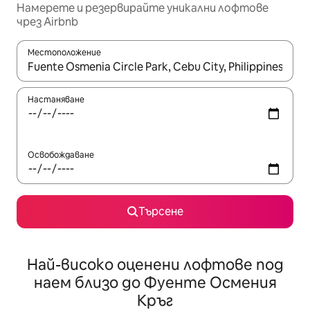
Намерете и резервирайте уникални лофтове
чрез Airbnb
Местоположение
Когато резултатите се покажат, използвайте клавишите 
Настаняване
Освобождаване
Търсене
Най-високо оценени лофтове под
наем близо до Фуенте Осмения
Кръг