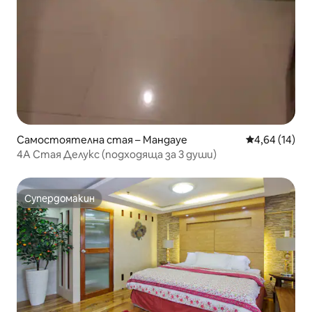
Самостоятелна стая – Мандауе
Средна оценк
4,64 (14)
4A Стая Делукс (подходяща за 3 души)
Супердомакин
Супердомакин