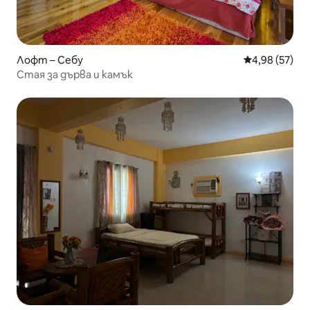
Лофт – Себу
Средна оценк
4,98 (57)
Стая за дърва и камък