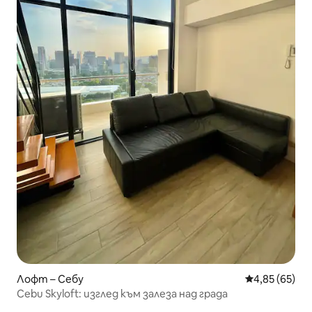
Лофт – Себу
Средна оценк
4,85 (65)
Cebu Skyloft: изглед към залеза над града