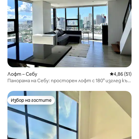
Лофт – Себу
Средна оценк
4,86 (51)
Панорама на Себу: просторен лофт с 180° изглед към
града
Избор на гостите
Избор на гостите