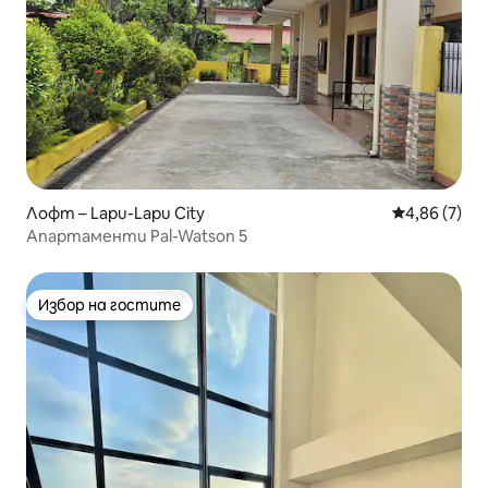
Лофт – Lapu-Lapu City
Средна оцен
4,86 (7)
Апартаменти Pal-Watson 5
Избор на гостите
Избор на гостите