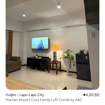
Лофт – Lapu-Lapu City
Средна оценк
4,33 (33)
Mactan Airport Cozy Family Loft Condo by A&C