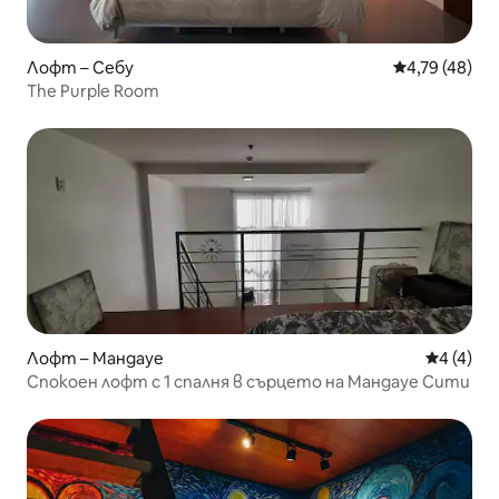
Лофт – Себу
Средна оценк
4,79 (48)
The Purple Room
Лофт – Мандауе
Средна о
4 (4)
Спокоен лофт с 1 спалня в сърцето на Мандауе Сити