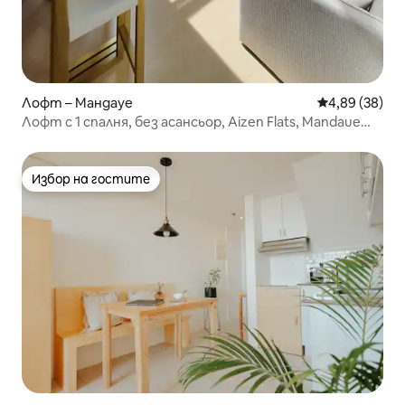
Лофт – Мандауе
Средна оценк
4,89 (38)
Лофт с 1 спалня, без асансьор, Aizen Flats, Mandaue
City
Избор на гостите
Избор на гостите