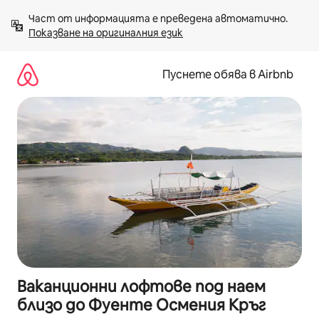
Пропускане
Част от информацията е преведена автоматично. 
към
Показване на оригиналния език
съдържанието
Пуснете обява в Airbnb
Ваканционни лофтове под наем
близо до Фуенте Осмения Кръг