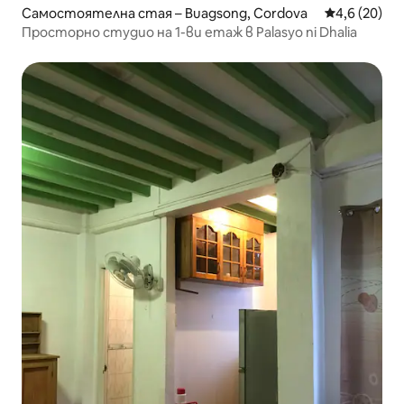
Самостоятелна стая – Buagsong, Cordova
Средна оцен
4,6 (20)
Просторно студио на 1-ви етаж в Palasyo ni Dhalia