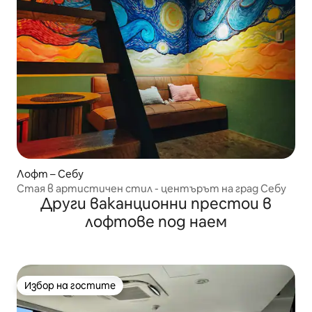
Лофт – Себу
Стая в артистичен стил - центърът на град Себу
Други ваканционни престои в
лофтове под наем
Избор на гостите
Избор на гостите