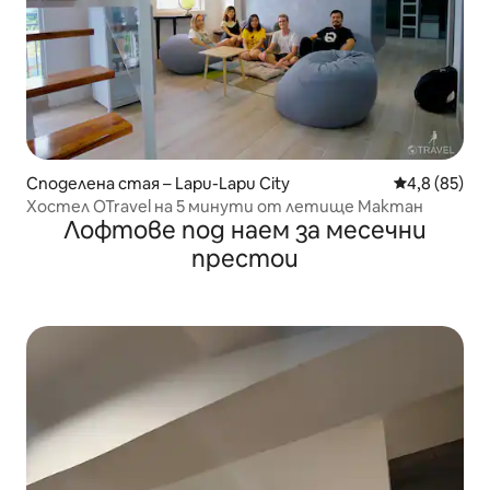
Споделена стая – Lapu-Lapu City
Средна оцен
4,8 (85)
Хостел OTravel на 5 минути от летище Мактан
Лофтове под наем за месечни
престои