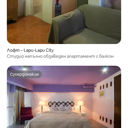
Лофт – Lapu-Lapu City
Студио напълно обзаведен апартамент с балкон
Супердомакин
Супердомакин