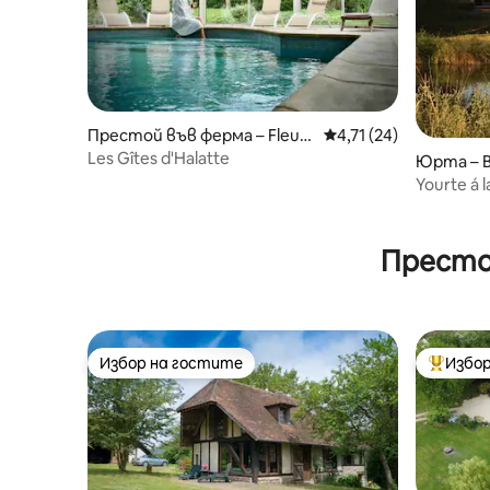
Престой във ферма – Fleuri
Средна оценка: 4,71 
4,71 (24)
nes
Les Gîtes d'Halatte
Юрта – B
Yourte á 
Престои
Избор на гостите
Избор
Избор на гостите
Най-поп