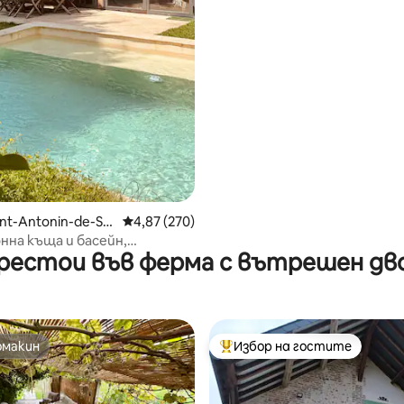
int-Antonin-de-So
Средна оценка: 4,87 от 5, 270 отзива
4,87 (270)
нна къща и басейн,
рестои във ферма с вътрешен дв
м целогодишно и частен
омакин
Избор на гостите
омакин
Най-популярен избор на гос