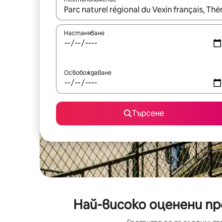
Когато резултатите се покажат, използвайт
Настаняване
Освобождаване
Търсене
Най-високо оценени пр