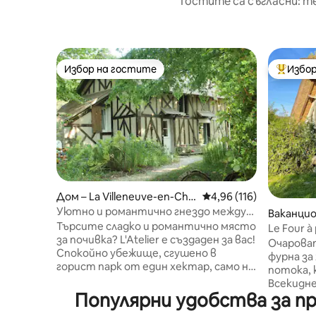
Гостите са съгласни: т
Избор на гостите
Избор
Избор на гостите
Най-поп
Дом – La Villeneuve-en-Che
Средна оценка: 4,96 о
4,96 (116)
vrie
Уютно и романтично гнездо между
Ваканцио
Париж и Живерни
Търсите сладко и романтично място
Wandrill
Le Four à 
за почивка? L'Atelier е създаден за вас!
Очарова
Спокойно убежище, сгушено в
фурна за
горист парк от един хектар, само на
потока, 
няколко крачки от Живерни и близо
Всекидневна
до всички удобства. Домът ни
Популярни удобства за п
- На горния ета
предлага всички удобства, от които
тоалетн