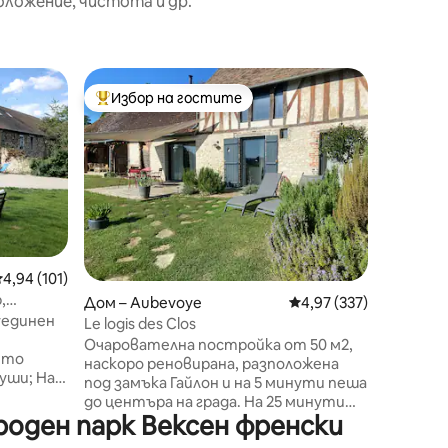
оложение, чистота и др.
Ваканцио
Избор на гостите
Избо
тите
Най-популярен избор на гостите
Най-по
-Perche
Автенти
Внимате
оборудва
отдава п
има гол
(всекидн
спални и
на градинат
на реги
редна оценка: 4,94 от 5, 101 отзива
4,94 (101)
Перш мо
,
Дом – Aubevoye
Средна оценка: 4,97 
4,97 (337)
според ж
уединен
битпазар
Le logis des Clos
Могат д
Очарователна постройка от 50 м2,
йто
1 дете и
наскоро реновирана, разположена
и; На
3 детск
под замъка Гайлон и на 5 минути пеша
 достъп
поискван
до центъра на града. На 25 минути
о Giverny,
оден парк Вексен френски
от градината на Моне в Giverny, на 45
se,
минути от Rouen и на 1 час от Париж,