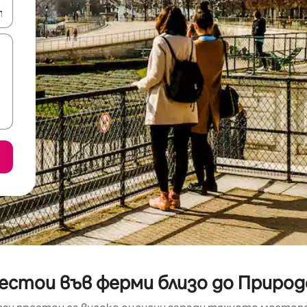
е клавишите със стрелки нагоре и надолу или навигирайте с д
естои във ферми близо до Природ