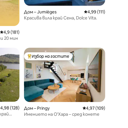
Дом – Jumièges
Средна оценка: 4,99 
4,99 (111)
Красива вила край Сена, Dolce Vita.
Средна оценка: 4,9 от 5, 181 отзива
4,9 (181)
ни 20 мин
Избор на гостите
тите
Най-популярен избор на гостите
редна оценка: 4,98 от 5, 128 отзива
4,98 (128)
Дом – Pringy
Средна оценка: 4,97 
4,97 (109)
край
Имението на О'Хара – сред конете