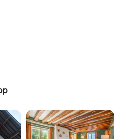
ор
тите