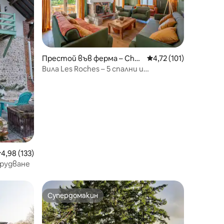
Престой във ферма – Chèv
Средна оценка: 4,72 
4,72 (101)
reville
Вила Les Roches – 5 спални и
самостоятелен басейн
редна оценка: 4,98 от 5, 133 отзива
4,98 (133)
орудване
Супердомакин
Супердомакин