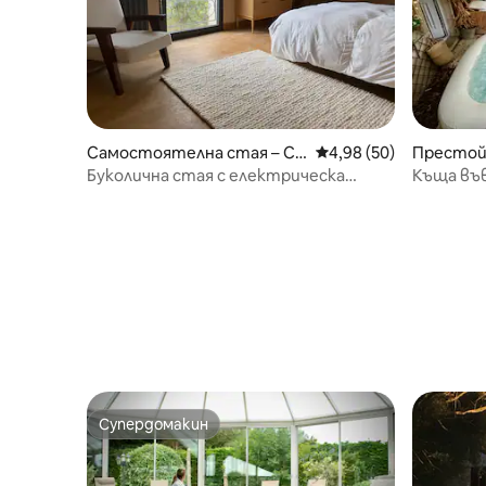
Самостоятелна стая – Ch
Средна оценка: 4,98 
4,98 (50)
Престой 
âtenoy
hapelle-L
Буколична стая с електрическа
Къща във
зарядна станция
Супердомакин
Супердомакин