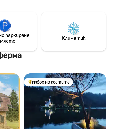
рега на
мястото за настаняване, много
грищата
тихо, е в средата на озеленена
 зелени!
градина и има красива гледка към
лащане:
старите ренесансови градини на
мент на
замъка. Мога също така да ви
а център,
приветствам в друга къща на две
комфорт
но паркиране
минути от тази, която можете да
Климатик
 място
намерите на сайта на името на
"Logis du château ".
 ферма
Избор на гостите
Най-популярен избор на гостите