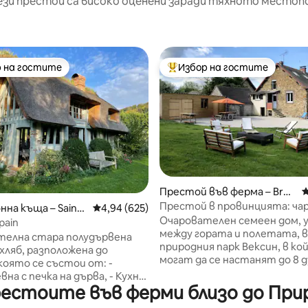
ези престои са високо оценени заради тяхното местоп
 на гостите
Избор на гостите
улярен избор на гостите
Най-популярен избор на гос
т 5, 116 отзива
Престой във ферма – Brue
С
il-en-Vexin
Престой в провинцията: чар
нна къща – Saint-
Средна оценка: 4,94 от 5, 625 отзива
4,94 (625)
комфорт и пространство
Очарователен семеен дом, 
e-Rançon
pain
между гората и полетата, в
телна стара полудървена
природния парк Вексин, в ко
 хляб, разположена до
могат да се настанят до 8 душ
която се състои от: -
50 минути от Париж, лесен
 с печка на дърва, - Кухня,
чрез A13, A14 или A15, близо д
рестоите във ферми близо до Прир
ж: - Душ кабина/
La Roche Guyon, Auvers sur Oi
а, достъпна чрез воденична