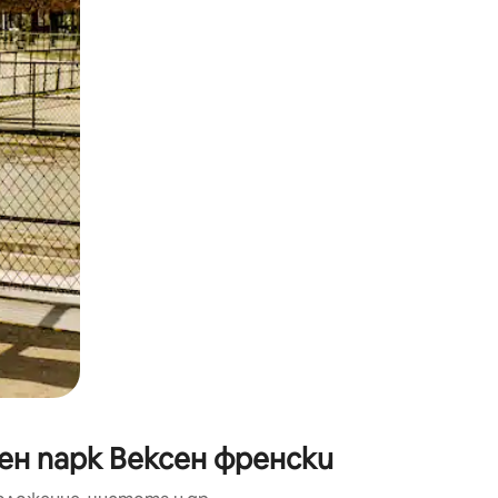
окосване или плъзгане.
ен парк Вексен френски