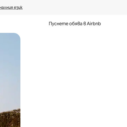
налния език
Пуснете обява в Airbnb