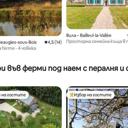
от 5, 24 отзива
Вила – Bailleul-la-Vallée
Просторна семейна къща в 
eaugies-sous-Bois
Средна оценка: 4,5 от 5, 14 отзива
4,5 (14)
район +18 души
la ferme - 4 човека
 във ферми под наем с пералня и
 на гостите
Избор на гостите
улярен избор на гостите
Най-популярен избор на гос