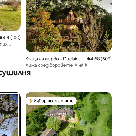
Средна оценка: 4,9 от 5, 100 отзива
4,9 (100)
тих
Къща на дърво – Duclair
Средна оценка: 4,68 
4,68 (602)
Хижа сред боровете 🌲🏕🌲
 сушилня
Избор на гостите
тите
Най-популярен избор на гостите