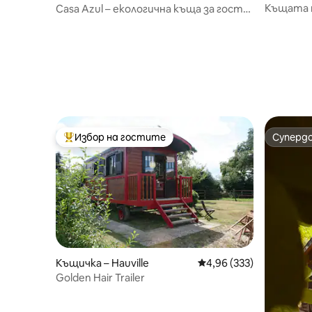
ffreville-
vrainvilliers
Къщата 
Casa Azul – екологична къща за гости
до гора
Избор на гостите
Суперд
Най-популярен избор на гостите
Суперд
Къщичка – Hauville
Средна оценка: 4,96 о
4,96 (333)
Golden Hair Trailer