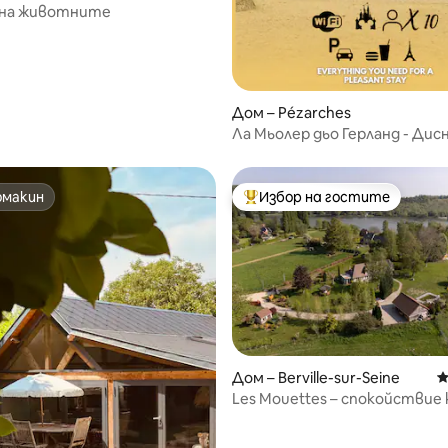
la-Corbeline
на животните
Дом – Pézarches
Ла Мьолер дьо Герланд - Дис
омакин
Избор на гостите
омакин
Най-популярен избор на гос
т 5, 333 отзива
Дом – Berville-sur-Seine
С
Les Mouettes – спокойствие 
Сена