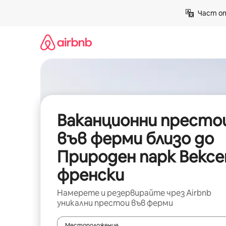
Пропускане
Част от
към
съдържанието
Ваканционни престо
във ферми близо до
Природен парк Вексе
френски
Намерете и резервирайте чрез Airbnb
уникални престои във ферми
Местоположение