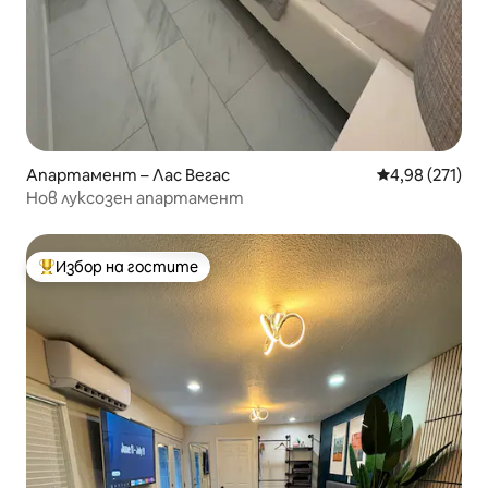
Апартамент – Лас Вегас
Средна оценка
4,98 (271)
Нов луксозен апартамент
Избор на гостите
Най-популярен избор на гостите