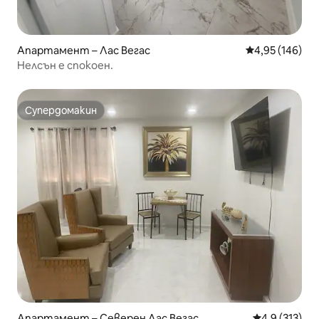
Апартамент – Лас Вегас
Средна оценка
4,95 (146)
Нелсън е спокоен.
Супердомакин
Супердомакин
Апартамент – Северен Лас Вегас
Средна оценк
4,9 (313)