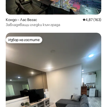
Кондо – Лас Вегас
Средна оценка
4,87 (163)
Завладяващи гледки към града
Избор на гостите
Избор на гостите