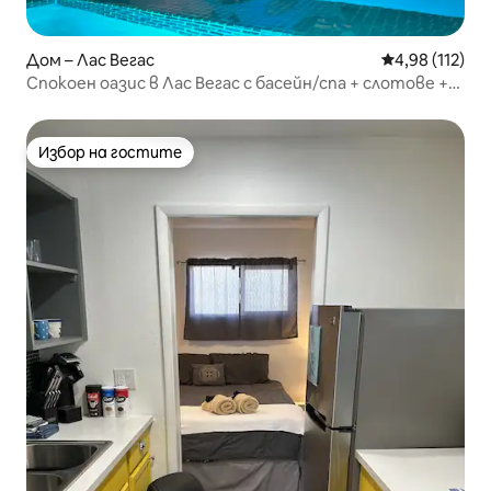
Дом – Лас Вегас
Средна оценка
4,98 (112)
Спокоен оазис в Лас Вегас с басейн/спа + слотове +
420
Избор на гостите
Избор на гостите