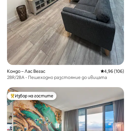
Кондо – Лас Вегас
Средна оценка
4,96 (106)
2BR/2BA - Пешеходно разстояние до ивицата
Избор на гостите
Най-популярен избор на гостите