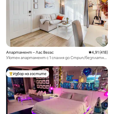
Апартамент – Лас Вегас
Средна оценка
4,91 (418)
Уютен апартамент с 1 спалня до Стрип/безплатно
паркиране и Wi-Fi
Избор на гостите
Най-популярен избор на гостите