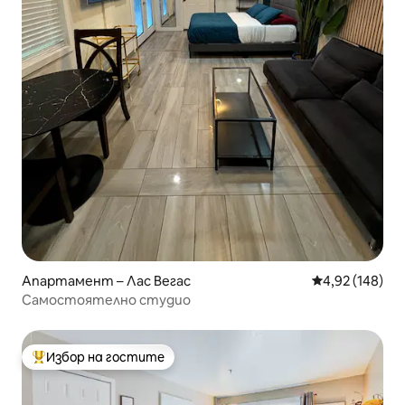
Апартамент – Лас Вегас
Средна оценка
4,92 (148)
Самостоятелно студио
Избор на гостите
Най-популярен избор на гостите