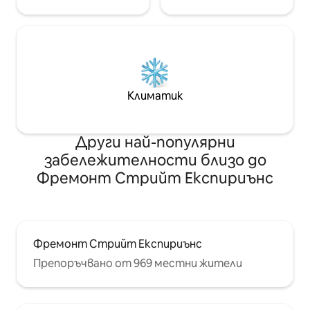
Климатик
Други най-популярни
забележителности близо до
Фремонт Стрийт Експириънс
Фремонт Стрийт Експириънс
Препоръчвано от 969 местни жители