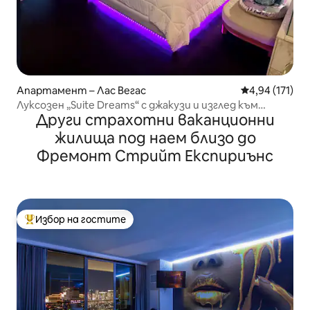
Апартамент – Лас Вегас
Средна оценка
4,94 (171)
Луксозен „Suite Dreams“ с джакузи и изглед към
Други страхотни ваканционни
планината
жилища под наем близо до
Фремонт Стрийт Експириънс
Избор на гостите
Най-популярен избор на гостите