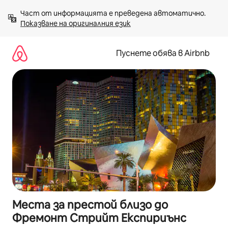
Пропускане
Част от информацията е преведена автоматично. 
към
Показване на оригиналния език
съдържанието
Пуснете обява в Airbnb
Места за престой близо до
Фремонт Стрийт Експириънс