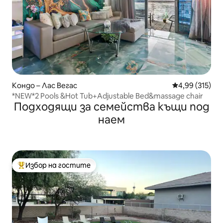
Кондо – Лас Вегас
Средна оценка
4,99 (315)
*NEW*2 Pools &Hot Tub+Adjustable Bed&massage chair
Подходящи за семейства къщи под
наем
Избор на гостите
Най-популярен избор на гостите