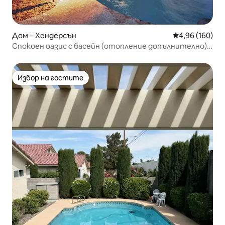
Дом – Хендерсън
Средна оценка
4,96 (160)
Спокоен оазис с басейн (отопление допълнително)
Спа/мини голф.
Избор на гостите
Избор на гостите