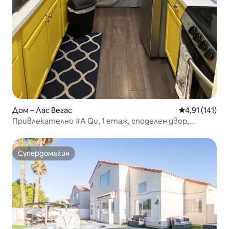
Дом – Лас Вегас
Средна оценка
4,91 (141)
Привлекателно #A Qu, 1 етаж, споделен двор,
допускат се домашни любимци, срещу заплащане
Супердомакин
Супердомакин