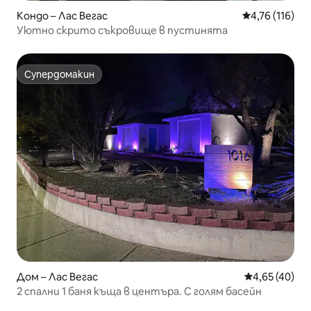
Кондо – Лас Вегас
Средна оценка
4,76 (116)
Уютно скрито съкровище в пустинята
Супердомакин
Супердомакин
Дом – Лас Вегас
Средна оценк
4,65 (40)
2 спални 1 баня къща в центъра. С голям басейн