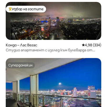
Избор на гостите
Най-популярен избор на гостите
Кондо – Лас Вегас
Средна оценка
4,98 (334)
Студио апартамент с изглед към булеварда от
балкона! FL33
Супердомакин
Супердомакин