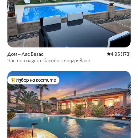
Дом – Лас Вегас
Средна оценка
4,95 (173)
Частен оазис с басейн с подгряване
Избор на гостите
Най-популярен избор на гостите