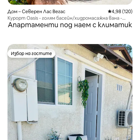
Дом – Северен Лас Вегас
Средна оценка
4,98 (120)
Курорт Oasis - голям басейн/хидромасажна вана -
Апартаменти под наем с климатик
близо до СТРИП, Спийдуей
Избор на гостите
Избор на гостите