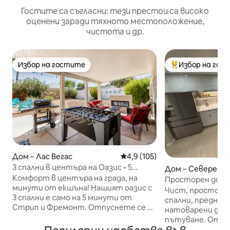
Гостите са съгласни: тези престои са високо
оценени заради тяхното местоположение,
чистота и др.
Избор на гостите
Избор на гос
Избор на гостите
Най-популярен 
Дом – Лас Вегас
Средна оценка: 4,9 от 5, 105
4,9 (105)
3 спални в центъра на Оазис • 5
Дом – Северен Л
минути до Стрип и Фремонт
Комфорт в центъра на града, на
Просторен дом с
минути от екшъна! Нашият оазис с
центъра, Стрип
Чист, просторен
3 спални е само на 5 минути от
спални, предназн
Стрип и Фремонт. Отпуснете се в
натоварени дни 
оградения двор, запалете
пътуване. Отв
барбекюто и гледайте предавания
оформление, удо