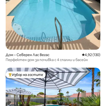
Дом – Северен Лас Вегас
Средна оценка
4,92 (130)
Перфектен дом за почивка с 4 спални и басейн
Избор на гостите
Най-популярен избор на гостите