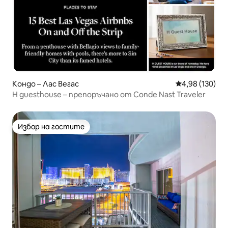
Кондо – Лас Вегас
Средна оценка
4,98 (130)
H guesthouse – препоръчано от Conde Nast Traveler
Избор на гостите
Избор на гостите