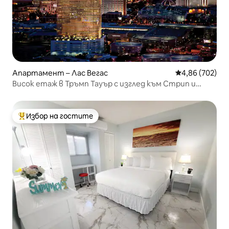
Апартамент – Лас Вегас
Средна оценка
4,86 (702)
Висок етаж в Тръмп Тауър с изглед към Стрип и
Сфера
Избор на гостите
Най-популярен избор на гостите