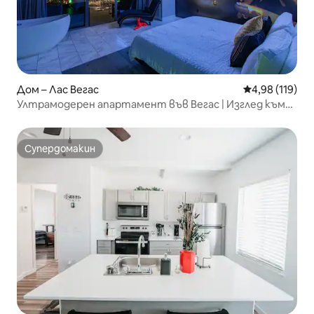
Дом – Лас Вегас
Средна оценка
4,98 (119)
Ултрамодерен апартамент във Вегас | Изглед към
Стрип + балкон
Супердомакин
Супердомакин