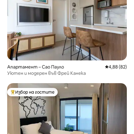
Апартамент – Сао Пауло
Средна оценк
4,88 (82)
Уютен и модерен във Фрей Канека
Избор на гостите
Най-популярен избор на гостите