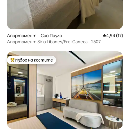
Апартамент – Сао Пауло
Средна оценк
4,94 (17)
Апартамент Sírio Libanes/Frei Caneca - 2507
Избор на гостите
Най-популярен избор на гостите