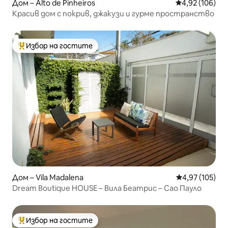
Дом – Alto de Pinheiros
Средна оценка
4,92 (106)
Красив дом с покрив, джакузи и гурме пространство
Избор на гостите
Най-популярен избор на гостите
Дом – Vila Madalena
Средна оценка
4,97 (105)
Dream Boutique HOUSE – Вила Беатрис – Сао Пауло
Избор на гостите
Най-популярен избор на гостите