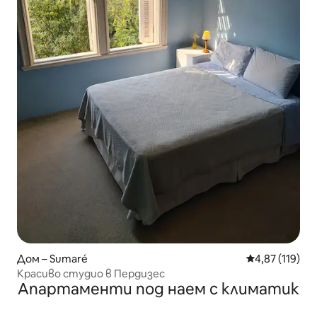
Дом – Sumaré
Средна оценка
4,87 (119)
Красиво студио в Пердизес
Апартаменти под наем с климатик