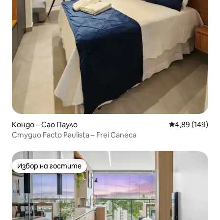
Кондо – Сао Пауло
Средна оценка
4,89 (149)
Студио Facto Paulista – Frei Caneca
Избор на гостите
Избор на гостите