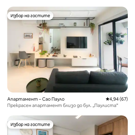
Избор на гостите
Избор на гостите
Апартамент – Сао Пауло
Средна оценк
4,94 (67)
Прекрасен апартамент близо до бул. „Паулиста“
Избор на гостите
Избор на гостите