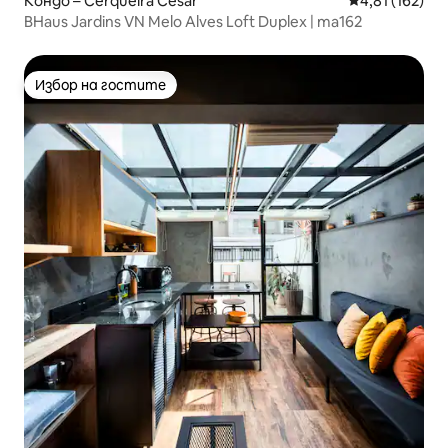
Кондо – Cerqueira César
Средна оценка
4,81 (162)
BHaus Jardins VN Melo Alves Loft Duplex | ma162
Избор на гостите
Избор на гостите