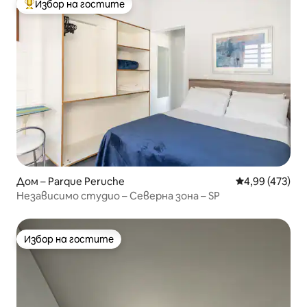
Избор на гостите
Най-популярен избор на гостите
Дом – Parque Peruche
Средна оценка
4,99 (473)
Независимо студио – Северна зона – SP
Избор на гостите
Избор на гостите