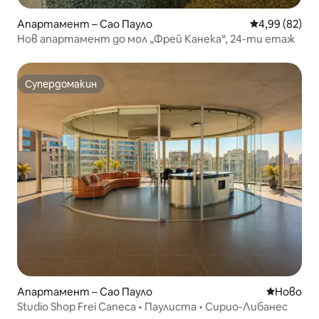
Апартамент – Сао Пауло
Средна оценк
4,99 (82)
Нов апартамент до мол „Фрей Канека“, 24-ти етаж
Супердомакин
Супердомакин
Апартамент – Сао Пауло
Ново мяс
Ново
Studio Shop Frei Caneca • Паулиста • Сирио-Либанес