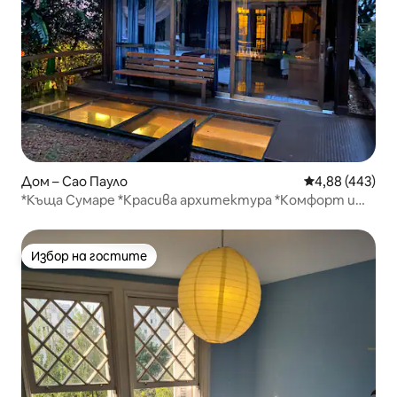
Дом – Сао Пауло
Средна оценка
4,88 (443)
*Къща Сумаре *Красива архитектура *Комфорт и
градини
Избор на гостите
Избор на гостите