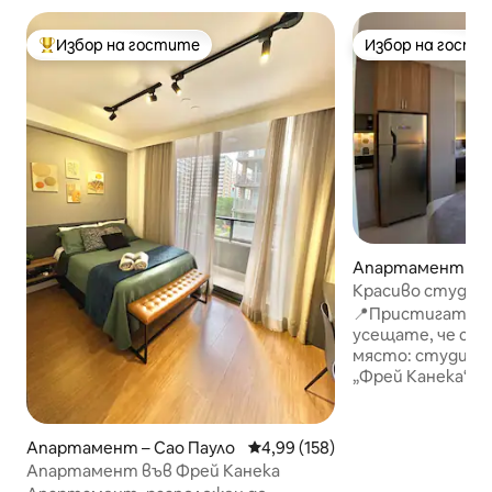
Избор на гостите
Избор на гости
Най-популярен избор на гостите
Избор на гости
Апартамент – С
Красиво студио F
Сирийско-ливанс
📍Пристигате в 
усещате, че сте
място: студиото
„Фрей Канека“, н
Конгресния цент
тези, които идв
конгреси – и на
Апартамент – Сао Пауло
Средна оценка: 4,99 от 5, 158
4,99 (158)
болница „Сирио-
Апартамент във Фрей Канека
център „Фрей Ка