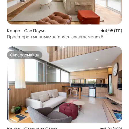
Кондо – Сао Пауло
Средна оценк
4,95 (111)
Просторен минималистичен апартамент в
сърцето на Жардинс
Супердомакин
Супердомакин