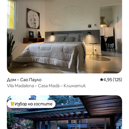
Дом – Сао Пауло
Средна оценка
4,95 (125)
Vila Madalena – Casa Madá – Климатик
Избор на гостите
Най-популярен избор на гостите