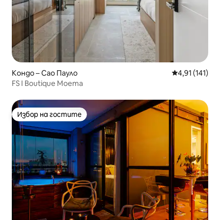
Кондо – Сао Пауло
Средна оценка
4,91 (141)
FS I Boutique Moema
Избор на гостите
Избор на гостите