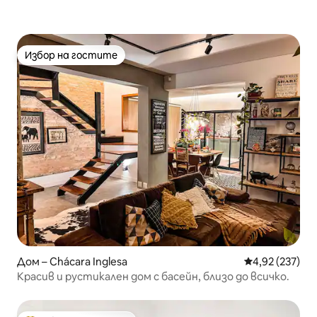
Избор на гостите
Избор на гостите
Дом – Chácara Inglesa
Средна оценка
4,92 (237)
Красив и рустикален дом с басейн, близо до всичко.