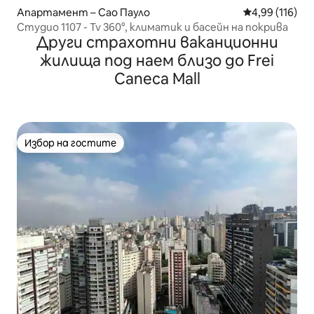
Апартамент – Сао Пауло
Средна оценка
4,99 (116)
Студио 1107 - Tv 360°, климатик и басейн на покрива
Други страхотни ваканционни
жилища под наем близо до Frei
Caneca Mall
Избор на гостите
Избор на гостите