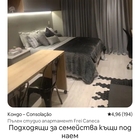
Кондо – Consolação
Средна оценка
4,96 (194)
Пълен студио апартамент Frei Caneca
Подходящи за семейства къщи под
наем