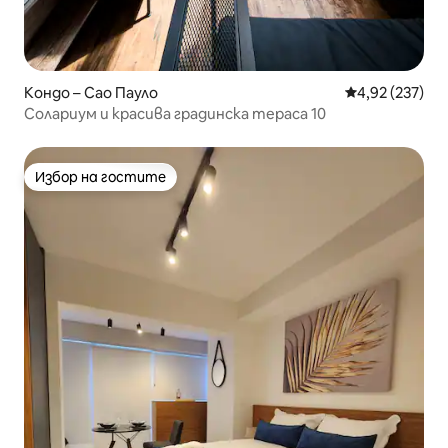
Кондо – Сао Пауло
Средна оценка
4,92 (237)
Солариум и красива градинска тераса 10
Избор на гостите
Избор на гостите