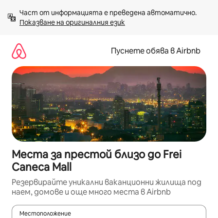
Пропускане
Част от информацията е преведена автоматично. 
към
Показване на оригиналния език
съдържанието
Пуснете обява в Airbnb
Места за престой близо до Frei
Caneca Mall
Резервирайте уникални ваканционни жилища под
наем, домове и още много места в Airbnb
Местоположение