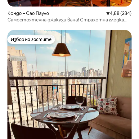
Кондо – Сао Пауло
Средна оценка
4,88 (284)
Самостоятелна джакузи вана! Страхотна гледка
към града! Menvik Homes
Избор на гостите
Избор на гостите