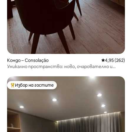
Кондо – Consolação
Средна оценка
4,95 (262)
Уникално пространство: ново, очарователно и
технологично/красив изглед
Избор на гостите
Най-популярен избор на гостите