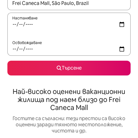
Когато резултатите се покажат, използвайте клавишите 
Настаняване
Освобождаване
Търсене
Най-високо оценени ваканционни
жилища под наем близо до Frei
Caneca Mall
Гостите са съгласни: тези престои са високо
оценени заради тяхното местоположение,
чистота и др.