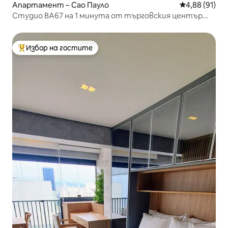
Апартамент – Сао Пауло
Средна оценк
4,88 (91)
Студио BA67 на 1 минута от търговския център
Frei Caneca
Избор на гостите
Най-популярен избор на гостите