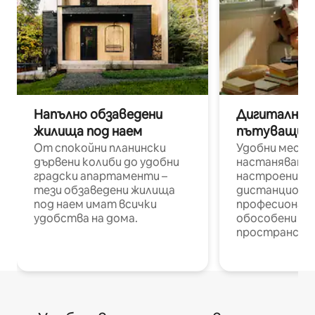
Напълно обзаведени
Дигитални н
жилища под наем
пътуващи п
От спокойни планински
Удобни места
дървени колиби до удобни
настаняване 
градски апартаменти –
настроени и
тези обзаведени жилища
дистанционн
под наем имат всички
професионалис
удобства на дома.
обособени р
пространств