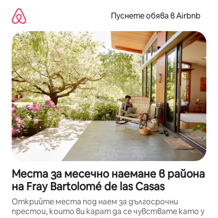
Пропускане
към
Пуснете обява в Airbnb
съдържанието
Места за месечно наемане в района
на Fray Bartolomé de las Casas
Открийте места под наем за дългосрочни
престои, които ви карат да се чувствате като у