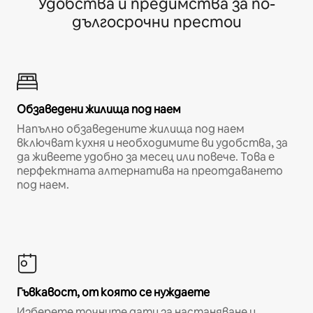
Удобства и предимства за по-
дългосрочни престои
Обзаведени жилища под наем
Напълно обзаведените жилища под наем
включват кухня и необходимите ви удобства, за
да живеете удобно за месец или повече. Това е
перфектната алтернатива на преотдаването
под наем.
Гъвкавост, от която се нуждаете
Изберете точните дати за настаняване и