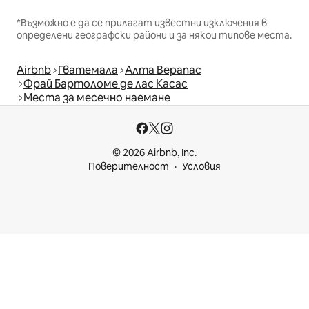
*Възможно е да се прилагат известни изключения в
определени географски райони и за някои типове места.
Airbnb
Гватемала
Алта Верапас
Фрай Бартоломе де лас Касас
Места за месечно наемане
© 2026 Airbnb, Inc.
Поверителност
Условия