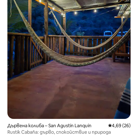
Дървена колиба – San Agustín Lanquín
Средна оценк
4,69 (26)
Rustik Cabaña: дърво, спокойствие и природа