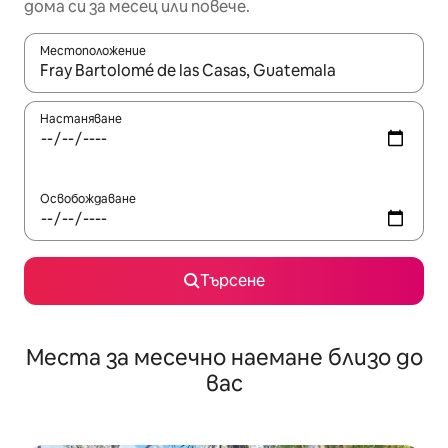
дома си за месец или повече.
Местоположение
Когато резултатите се покажат, използвайте клавишите 
Настаняване
Освобождаване
Търсене
Места за месечно наемане близо до
вас