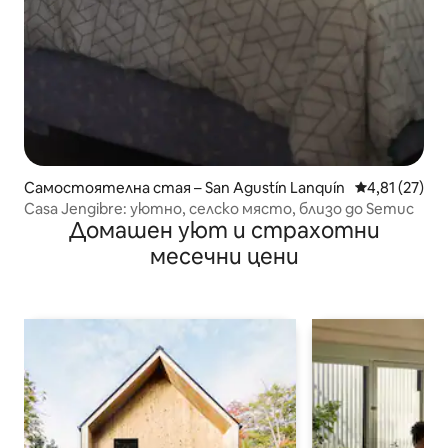
Самостоятелна стая – San Agustín Lanquín
Средна оценк
4,81 (27)
Casa Jengibre: уютно, селско място, близо до Semuc
Домашен уют и страхотни
месечни цени