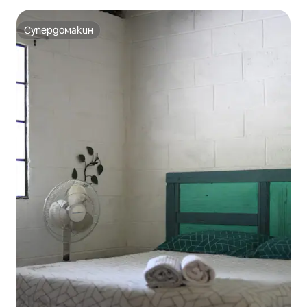
Супердомакин
Супердомакин