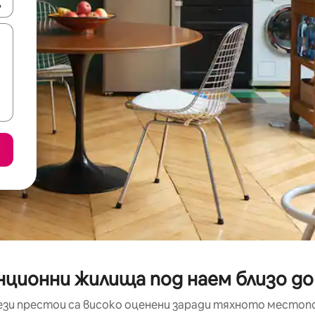
е клавишите със стрелки нагоре и надолу или навигирайте с д
нционни жилища под наем близо д
ези престои са високо оценени заради тяхното местоп