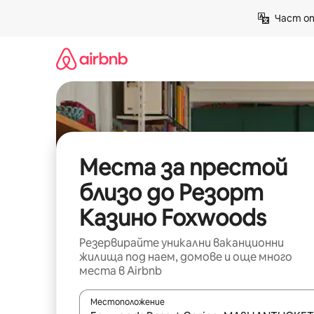
Пропускане
Част от
към
съдържанието
Места за престой
близо до Резорт
Казино Foxwoods
Резервирайте уникални ваканционни
жилища под наем, домове и още много
места в Airbnb
Местоположение