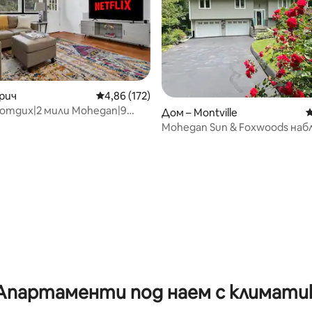
рич
Средна оценка: 4,86 от 5, 172 отзива
4,86 (172)
отдих|2 мили Mohegan|9
Дом – Montville
С
xwoods
Mohegan Sun & Foxwoods наб
т 5, 119 отзива
Апартаменти под наем с климати