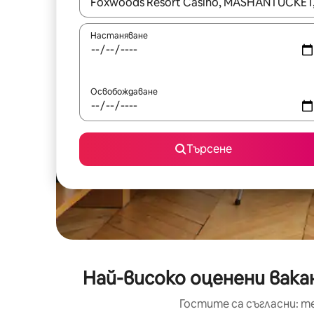
Когато резултатите се покажат, използвайт
Настаняване
Освобождаване
Търсене
Най-високо оценени вака
Гостите са съгласни: т