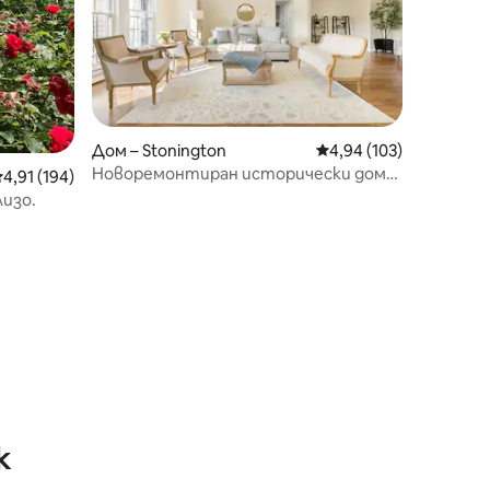
Дом – Stonington
Средна оценка: 4,94 
4,94 (103)
Новоремонтиран исторически дом
редна оценка: 4,91 от 5, 194 отзива
4,91 (194)
за почивка – Old Mystic
лизо.
к