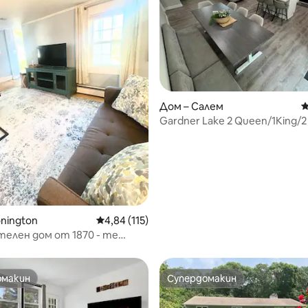
т 5, 139 отзива
Дом – Салем
С
Gardner Lake 2 Queen/1King/2
пране - частно
onington
Средна оценка: 4,84 от 5, 115 отзива
4,84 (115)
елен дом от 1870 - те
лизо до плажове и казина
омакин
Супердомакин
омакин
Супердомакин