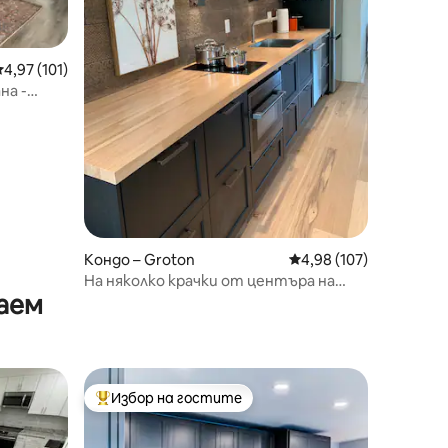
редна оценка: 4,97 от 5, 101 отзива
4,97 (101)
на -
н
Кондо – Groton
Средна оценка: 4,98 
4,98 (107)
На няколко крачки от центъра на
аем
Мистик/Новоремонтирано
Избор на гостите
Най-популярен избор на гостите