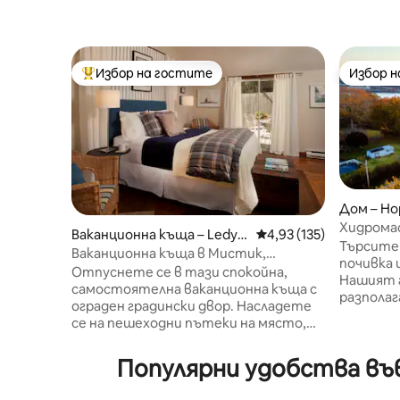
Избор на гостите
Избор 
Най-популярен избор на гостите
Избор 
Дом – Но
Хидромас
Ваканционна къща – Ledya
Средна оценка: 4,93 о
4,93 (135)
реката 
Търсите
rd
Ваканционна къща в Мистик,
почивка 
Кънектикът, подходяща за домашни
Отпуснете се в тази спокойна,
Нашият г
любимци, с туристически пътеки
самостоятелна ваканционна къща с
разполаг
ограден градински двор. Насладете
апартаме
се на пешеходни пътеки на място,
се разпр
зарядни устройства за
приятел
електромобили, открит салон,
Популярни удобства въ
домашни
хамаци, огнище, игри на морава и
донесете
газов грил. Престоят ви включва
Централ