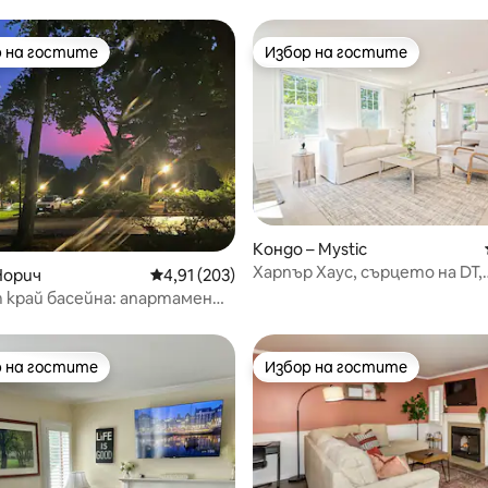
 на гостите
Избор на гостите
улярен избор на гостите
Избор на гостите
Кондо – Mystic
Харпър Хаус, сърцето на DT,
т 5, 157 отзива
Норич
Средна оценка: 4,91 от 5, 203 отзива
4,91 (203)
мистичен луксозен отдих
 край басейна: апартамент-
лизо до казино
 на гостите
Избор на гостите
улярен избор на гостите
Избор на гостите