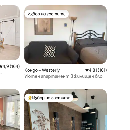
Избор на гостите
Избор на гостите
Средна оценка: 4,9 от 5, 164 отзива
4,9 (164)
Кондо – Westerly
Средна оценка: 4,81 
4,81 (161)
Уютен апартамент в жилищен блок
на плажа Misquamicut. Блок 6
Избор на гостите
Най-популярен избор на гостите