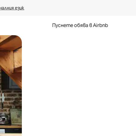
налния език
Пуснете обява в Airbnb