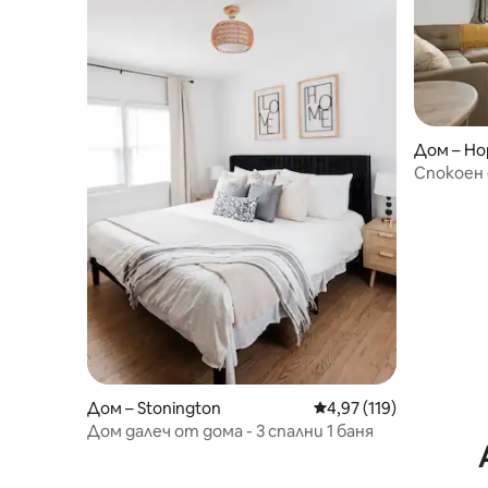
Дом – Но
Спокоен 
мили Fo
Дом – Stonington
Средна оценка: 4,97 о
4,97 (119)
Дом далеч от дома - 3 спални 1 баня