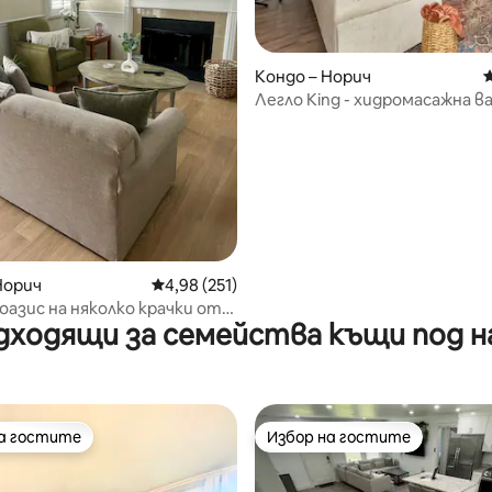
Кондо – Норич
С
Легло King - хидромасажна ва
т 5, 199 отзива
сауни - 1 миля до Мохеган Съ
Норич
Средна оценка: 4,98 от 5, 251 отзива
4,98 (251)
оазис на няколко крачки от
дходящи за семейства къщи под н
 Сън
на гостите
Избор на гостите
на гостите
Избор на гостите