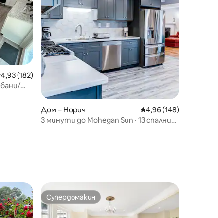
редна оценка: 4,93 от 5, 182 отзива
4,93 (182)
 бани/
Дом – Норич
Средна оценка: 4,96 
4,96 (148)
3 минути до Mohegan Sun · 13 спални
места · 4 спални/2 бани · Паркинг
Супердомакин
Супердомакин