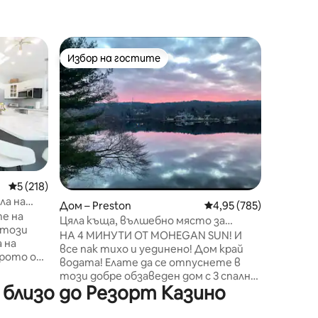
Кондо –
Избор на гостите
Избор 
тите
Избор на гостите
Избор 
KINGbed -
- Масаже
Спа куро
сезонен 
Сауна | Ф
Рестора
стол | Т
Електри
дистанц
горна част на с
Средна оценка: 5 от 5, 218 отзива
5 (218)
искате д
ла на
включит
Дом – Preston
Средна оценка: 4,95 
4,95 (785)
еган
е на
релакси
Цяла къща, вълшебно място за
 този
от луксозни
почивка на брега
НА 4 МИНУТИ ОТ MOHEGAN SUN! И
 на
всичко 
все пак тихо и уединено! Дом край
оброто от
че прест
водата! Елате да се отпуснете в
пълен с 
този добре обзаведен дом с 3 спални
Mohegan
че набл
близо до Резорт Казино
и 2 бани и спираща дъха гледка към
сти за
за прикл
залива Покетанък! Наслаждавам се
ки с
на абсолютно великолепната гледка