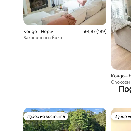
Кондо – Норич
Средна оценка: 4,97 о
4,97 (199)
Ваканционна вила
Кондо – 
Спокоен 
По
Мохеган
Избор на гостите
Избор 
Избор на гостите
Избор 