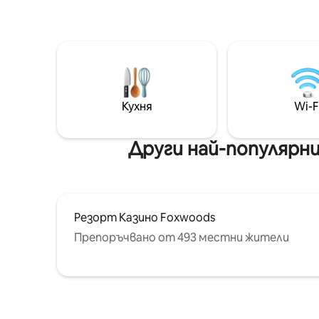
органични закуски и екологични
крайград
удобства. Само на 6 мили от
от друга
Мистик, ваканционната къща е
казино M
мечтаното ви бягство.
минути с
Резервирайте престоя си сега и
само на 
създайте трайни спомени с вашия
Търсите
домашен любимец! ❤️Ваканционната
страхотн
къща се резервира бързо за уикенди,
Кухня
Wi-F
минути 
празници и през цялото лято и есен.
аквариум
Препоръчваме ви да резервирате
скоро, за да гарантирате почивката
Други най-популярн
си.❤️
Резорт Казино Foxwoods
Препоръчвано от 493 местни жители