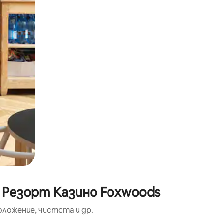
окосване или плъзгане.
о Резорт Казино Foxwoods
оложение, чистота и др.