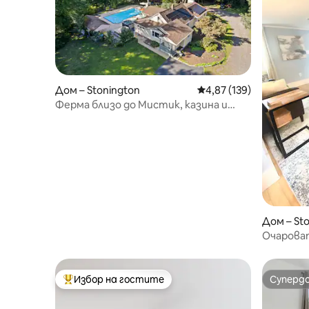
Дом – Stonington
Средна оценка: 4,87 о
4,87 (139)
Ферма близо до Мистик, казина и
плажове
Дом – St
Очароват
години б
Избор на гостите
Суперд
Най-популярен избор на гостите
Суперд