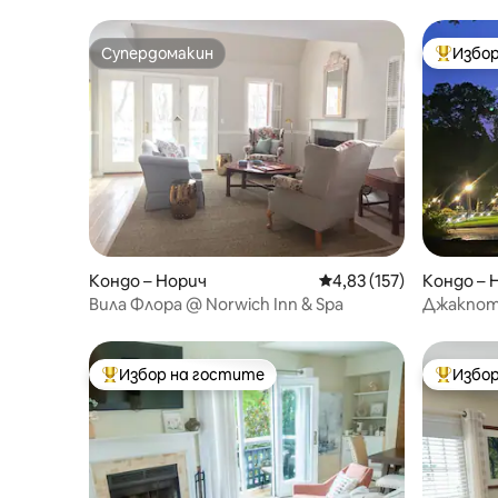
Супердомакин
Избор
Супердомакин
Най-поп
Кондо – Норич
Средна оценка: 4,83 о
4,83 (157)
Кондо – 
Вила Флора @ Norwich Inn & Spa
Джакпот
студио б
Избор на гостите
Избор
Най-популярен избор на гостите
Най-поп