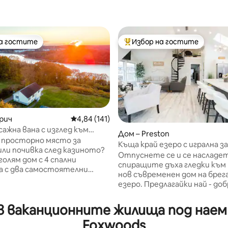
на гостите
Избор на гостите
на гостите
Най-популярен избор на гос
рич
Средна оценка: 4,84 от 5, 141 отзива
4,84 (141)
ажна вана с изглед към
т 5, 135 отзива
Дом – Preston
и казиното
 просторно място за
Къща край езеро с игрална за
или почивка след казиното?
5 минути от Фоксуудс и Мох
Отпуснете се и се насладет
олям дом с 4 спални
спиращите дъха гледки към
а с два самостоятелни
нов съвременен дом на брега
нта и място за група, за да
езеро. Предлагайки най - д
ъсне удобно. О, да, също бяха
Нова Англия, на 5 минути от
ски настроени към
Foxwoods, на 10 минути от 
в ваканционните жилища под наем 
те любимци, така че
Sun, с множество възможно
 и Фидо със себе си.
Foxwoods
пешеходен туризъм, разход
но разположен в