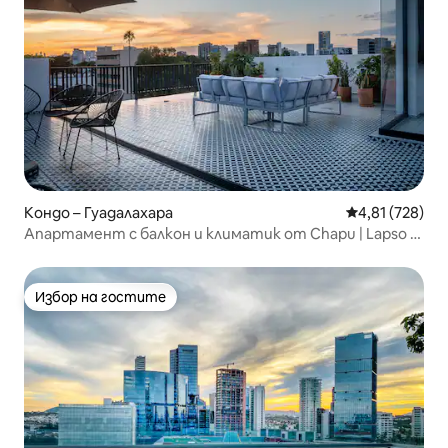
Кондо – Гуадалахара
Средна оценка
4,81 (728)
Апартамент с балкон и климатик от Chapu | Lapso в
Аларкон
Избор на гостите
Избор на гостите