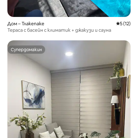
Дом – Тлакепаке
Средна оц
5 (12)
Тераса с басейн с климатик + джакузи и сауна
Супердомакин
Супердомакин