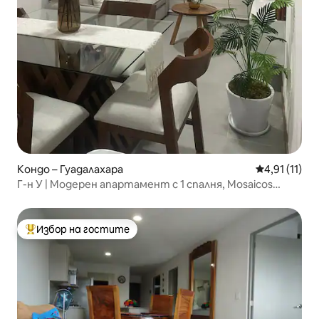
Кондо – Гуадалахара
Средна оцен
4,91 (11)
Г-н У | Модерен апартамент с 1 спалня, Mosaicos
Tlaquepaque
Избор на гостите
Най-популярен избор на гостите