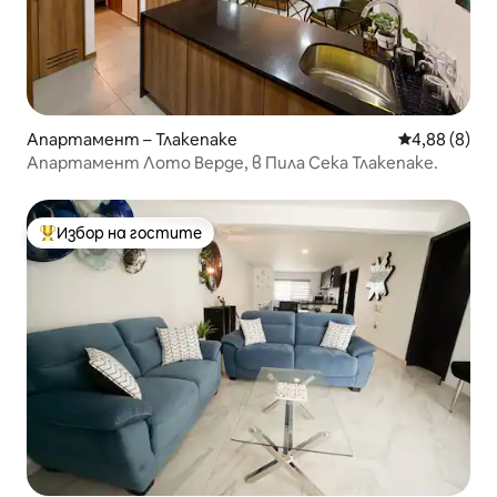
Апартамент – Тлакепаке
Средна оцен
4,88 (8)
Апартамент Лото Верде, в Пила Сека Тлакепаке.
Избор на гостите
Най-популярен избор на гостите