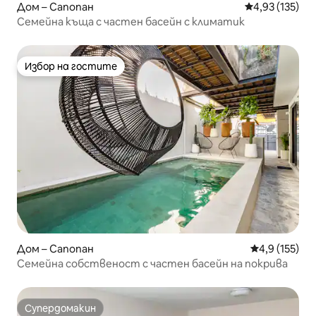
Дом – Сапопан
Средна оценка
4,93 (135)
Семейна къща с частен басейн с климатик
Избор на гостите
Избор на гостите
Дом – Сапопан
Средна оценк
4,9 (155)
Семейна собственост с частен басейн на покрива
Супердомакин
Супердомакин