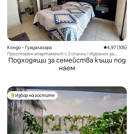
Кондо – Гуадалахара
Средна оценка
4,97 (105)
Просторен апартамент с 2 спални | Идеален за
Подходящи за семейства къщи под
групи
наем
Избор на гостите
Най-популярен избор на гостите