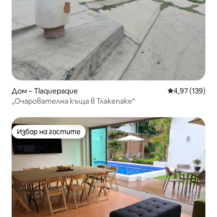
Дом – Tlaquepaque
Средна оценка
4,97 (139)
„Очарователна къща в Тлакепаке“
Избор на гостите
Избор на гостите