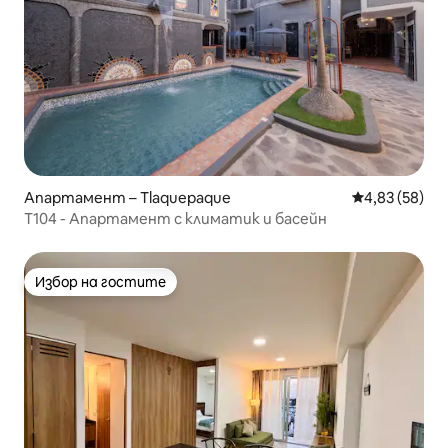
Апартамент – Tlaquepaque
Средна оценк
4,83 (58)
T104 - Апартамент с климатик и басейн
Избор на гостите
Избор на гостите