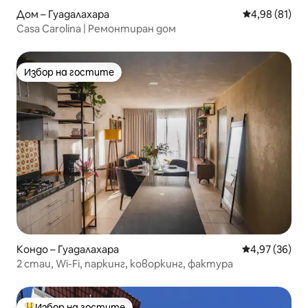
Дом – Гуадалахара
Средна оценк
4,98 (81)
Casa Carolina | Ремонтиран дом
Избор на гостите
Избор на гостите
Кондо – Гуадалахара
Средна оценк
4,97 (36)
2 стаи, Wi-Fi, паркинг, коворкинг, фактура
Избор на гостите