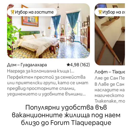
Избор на гостите
Избор на гос
Най-популярен избор на гостите
Най-популярен 
Дом – Гуадалахара
Средна оценка: 4,98 от 5, 162
4,98 (162)
Награда за колониална къща |
Лофт – Tlaquepa
Разходка до катедралата
Перфектен престой за семейства
Ляе де Сан Педро Апартамент 
или приятелски групи, като се имат
половин пресечк
В Лаве де Сан П
предвид просторните спални,
насладите на ле
уединението и удобните външни
магическото сел
вътрешни дворове и тераси!
Тлакепаке, това
Високоскоростен Wi-Fi с оптични
Популярни удобства във
настаняване е и
влакна във всяко кътче, специално
на половин пресе
ваканционните жилища под наем
работно пространство и др.
блок и половин
близо до Forum Tlaquepaque
Красива къща с площ от 250 кв. м,
президентство,
построена в началото на 20-и век,
разположение вс