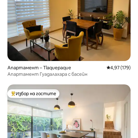
Апартамент – Tlaquepaque
Средна оценка
4,97 (179)
Апартамент Гуадалахара с басейн
Избор на гостите
Най-популярен избор на гостите