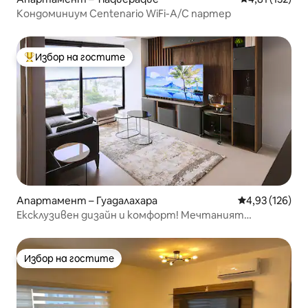
Кондоминиум Centenario WiFi-A/C партер
Избор на гостите
Най-популярен избор на гостите
Апартамент – Гуадалахара
Средна оценка
4,93 (126)
Ексклузивен дизайн и комфорт! Мечтаният
престой!
Избор на гостите
Избор на гостите