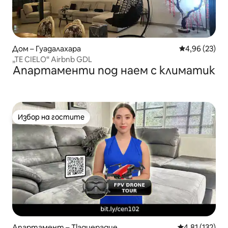
Дом – Гуадалахара
Средна оценк
4,96 (23)
„TE CIELO“ Airbnb GDL
Апартаменти под наем с климатик
Избор на гостите
Избор на гостите
Апартамент – Tlaquepaque
Средна оценка
4,81 (132)