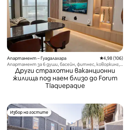
Апартамент – Гуадалахара
Средна оценка
4,98 (106)
Апартамент за 6 души, басейн, фитнес, коворкинг,
Други страхотни ваканционни
паркинг
жилища под наем близо до Forum
Tlaquepaque
Избор на гостите
Избор на гостите