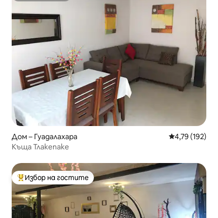
Дом – Гуадалахара
Средна оценка
4,79 (192)
Къща Тлакепаке
Избор на гостите
Най-популярен избор на гостите