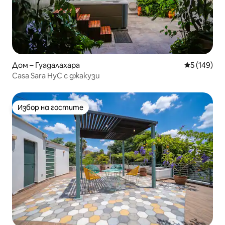
Дом – Гуадалахара
Средна оце
5 (149)
Casa Sara HyC с джакузи
Избор на гостите
Избор на гостите