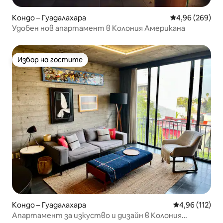
Кондо – Гуадалахара
Средна оценка
4,96 (269)
Удобен нов апартамент в Колония Американа
Избор на гостите
Избор на гостите
Кондо – Гуадалахара
Средна оценка
4,96 (112)
Апартамент за изкуство и дизайн в Колония