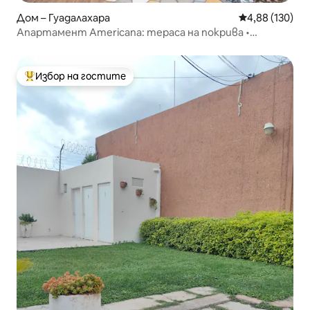
Дом – Гуадалахара
Средна оценка
4,88 (130)
Апартамент Americana: тераса на покрива •
Климатик • Домашен офис
Избор на гостите
Най-популярен избор на гостите