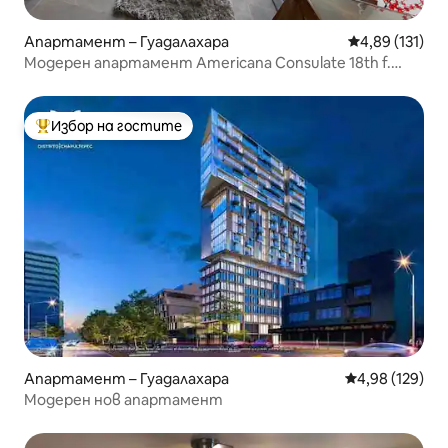
Апартамент – Гуадалахара
Средна оценка
4,89 (131)
Модерен апартамент Americana Consulate 18th f.
Chapultepec
Избор на гостите
Най-популярен избор на гостите
Апартамент – Гуадалахара
Средна оценка
4,98 (129)
Модерен нов апартамент