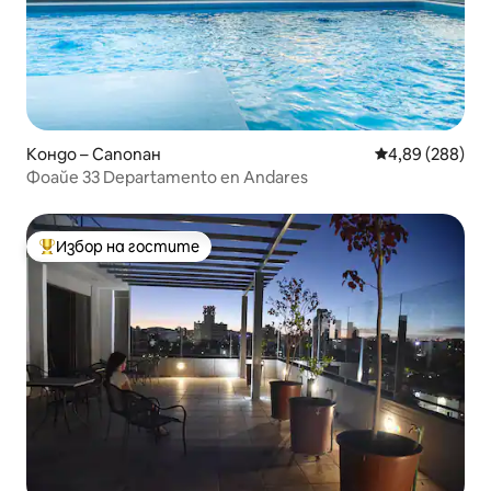
Кондо – Сапопан
Средна оценка
4,89 (288)
Фоайе 33 Departamento en Andares
Избор на гостите
Най-популярен избор на гостите