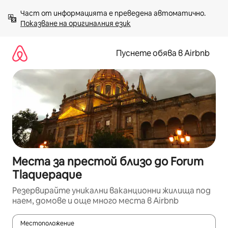
Пропускане
Част от информацията е преведена автоматично. 
към
Показване на оригиналния език
съдържанието
Пуснете обява в Airbnb
Места за престой близо до Forum
Tlaquepaque
Резервирайте уникални ваканционни жилища под
наем, домове и още много места в Airbnb
Местоположение