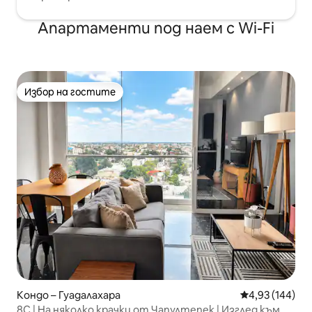
Апартаменти под наем с Wi-Fi
Избор на гостите
Избор на гостите
Кондо – Гуадалахара
Средна оценка
4,93 (144)
8C | На няколко крачки от Чапултепек | Изглед към