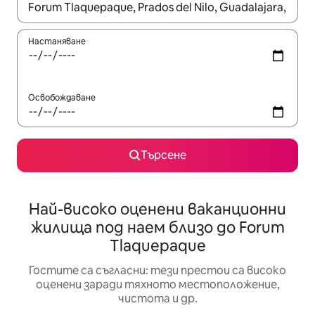
Когато резултатите се покажат, използвайте клавишите 
Настаняване
Освобождаване
Търсене
Най-високо оценени ваканционни
жилища под наем близо до Forum
Tlaquepaque
Гостите са съгласни: тези престои са високо
оценени заради тяхното местоположение,
чистота и др.