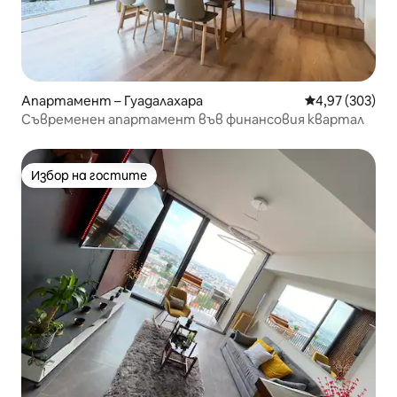
Апартамент – Гуадалахара
Средна оценка
4,97 (303)
Съвременен апартамент във финансовия квартал
Избор на гостите
Избор на гостите