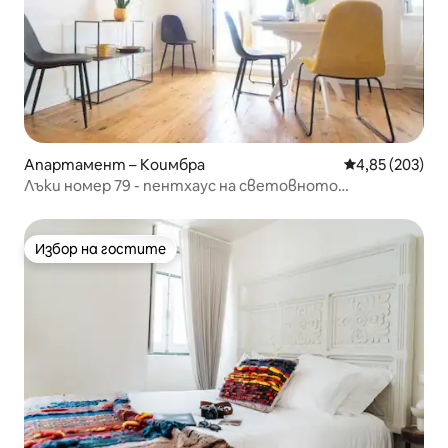
Апартамент – Коимбра
Средна оценка
4,85 (203)
Лъки номер 79 - пентхаус на световното
наследство на ЮНЕСКО
Избор на гостите
Избор на гостите