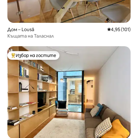
Дом – Lousã
Средна оценка
4,95 (101)
Къщата на Таласнал
Избор на гостите
Най-популярен избор на гостите