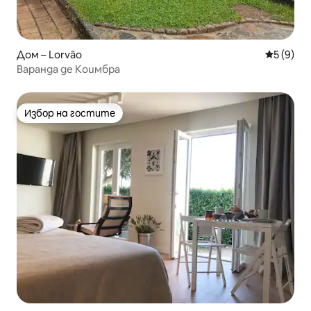
Дом – Lorvão
Средна о
5 (9)
Варанда де Коимбра
Избор на гостите
Избор на гостите