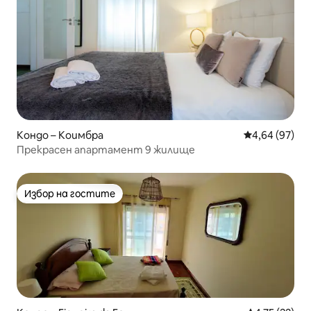
Кондо – Коимбра
Средна оценк
4,64 (97)
Прекрасен апартамент 9 жилище
Избор на гостите
Избор на гостите