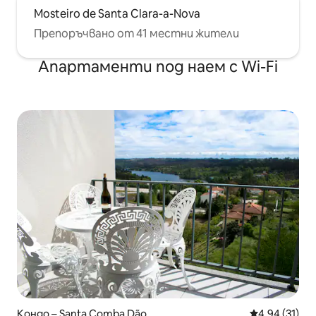
Mosteiro de Santa Clara-a-Nova
Препоръчвано от 41 местни жители
Апартаменти под наем с Wi-Fi
Кондо – Santa Comba Dão
Средна оценк
4,94 (31)