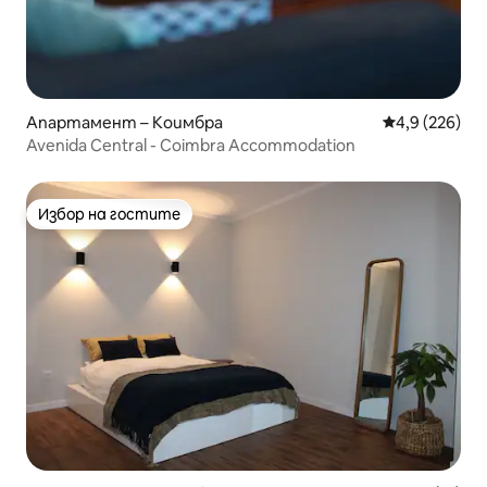
Апартамент – Коимбра
Средна оценк
4,9 (226)
Avenida Central - Coimbra Accommodation
Избор на гостите
Избор на гостите