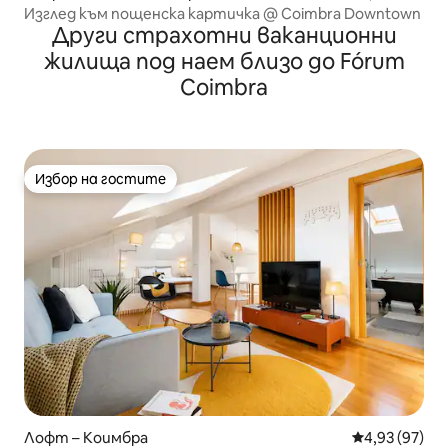
Изглед към пощенска картичка @ Coimbra Downtown
Други страхотни ваканционни
жилища под наем близо до Fórum
Coimbra
Избор на гостите
Избор на гостите
Лофт – Коимбра
Средна оценк
4,93 (97)