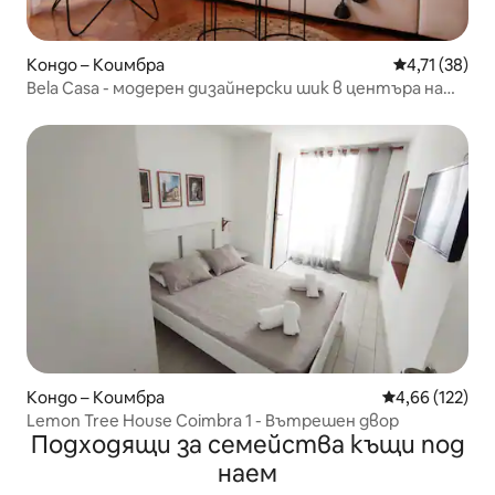
Кондо – Коимбра
Средна оценк
4,71 (38)
Bela Casa - модерен дизайнерски шик в центъра на
Коимбра
Кондо – Коимбра
Средна оценка
4,66 (122)
Lemon Tree House Coimbra 1 - Вътрешен двор
Подходящи за семейства къщи под
наем