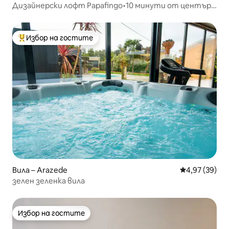
Дизайнерски лофт Papafingo•10 минути от центъра
на Коимбра
Избор на гостите
Най-популярен избор на гостите
Вила – Arazede
Средна оценк
4,97 (39)
зелен зеленка вила
Избор на гостите
Избор на гостите