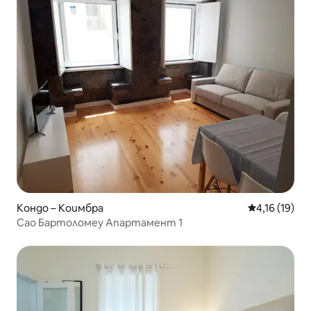
Кондо – Коимбра
Средна оценк
4,16 (19)
Сао Бартоломеу Апартамент 1