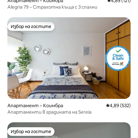
Апартамент – Коимбра
Средна оценка
4,89 (121)
Alegria 79 – Страхотна къща с 3 спални
Избор на гостите
Избор на гостите
Апартамент – Коимбра
Средна оценка
4,89 (532)
Апартаменти в градината на Sereia
Избор на гостите
Избор на гостите