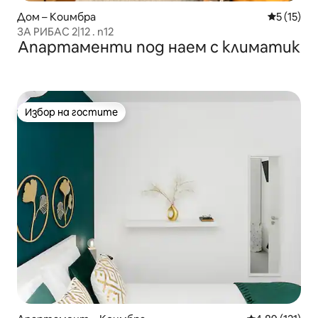
Дом – Коимбра
Средна оц
5 (15)
ЗА РИБАС 2|12 . n12
Апартаменти под наем с климатик
Избор на гостите
Избор на гостите