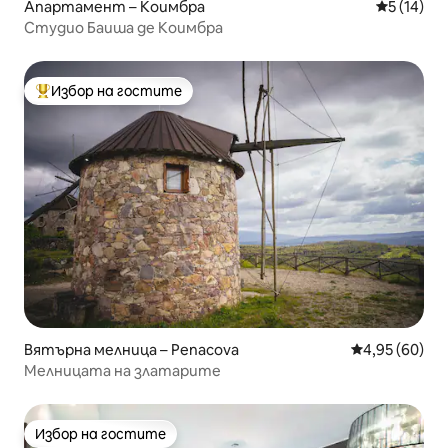
Апартамент – Коимбра
Средна оц
5 (14)
Студио Баиша де Коимбра
Избор на гостите
Най-популярен избор на гостите
Вятърна мелница – Penacova
Средна оценк
4,95 (60)
Мелницата на златарите
Избор на гостите
Избор на гостите