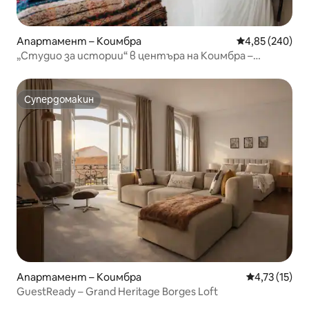
Апартамент – Коимбра
Средна оценка
4,85 (240)
„Студио за истории“ в центъра на Коимбра –
култура
Супердомакин
Супердомакин
Апартамент – Коимбра
Средна оценк
4,73 (15)
GuestReady – Grand Heritage Borges Loft