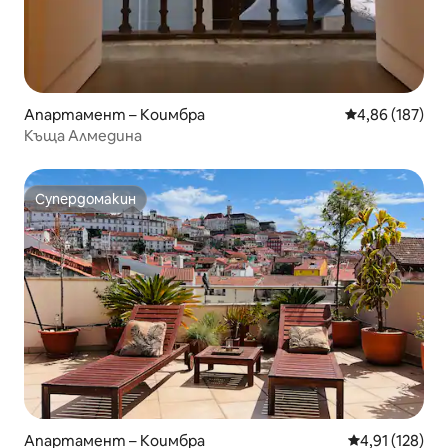
Апартамент – Коимбра
Средна оценка
4,86 (187)
Къща Алмедина
Супердомакин
Супердомакин
Апартамент – Коимбра
Средна оценка
4,91 (128)