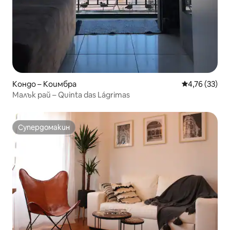
Кондо – Коимбра
Средна оценк
4,76 (33)
Малък рай – Quinta das Lágrimas
Супердомакин
Супердомакин