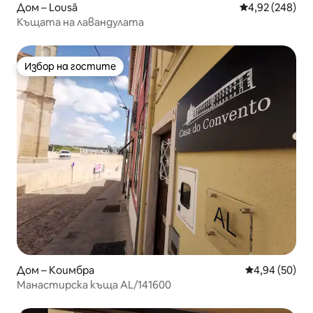
Дом – Lousã
Средна оценка
4,92 (248)
Къщата на лавандулата
Избор на гостите
Избор на гостите
Дом – Коимбра
Средна оценк
4,94 (50)
Манастирска къща AL/141600