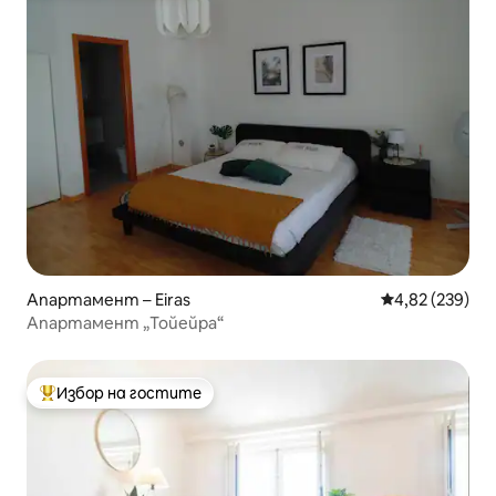
Апартамент – Eiras
Средна оценка
4,82 (239)
Апартамент „Тойейра“
Избор на гостите
Най-популярен избор на гостите