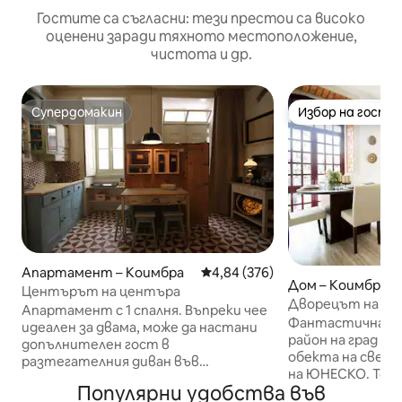
Гостите са съгласни: тези престои са високо
оценени заради тяхното местоположение,
чистота и др.
Супердомакин
Избор на гости
Супердомакин
Избор на гости
Апартамент – Коимбра
Средна оценка: 4,84 от 5, 376
4,84 (376)
Дом – Коимбра
Центърът на центъра
Дворецът на Се
Апартамент с 1 спалня. Въпреки чее
Фантастична къ
идеален за двама, може да настани
район на град К
допълнителен гост в
обекта на свет
разтегателния диван във
на ЮНЕСКО. Той 
всекидневната. Разположен в
Популярни удобства във
побере седем ду
центъра на новоизградения район на