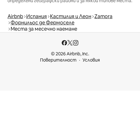
определени географски райони и за някои типове места.
Airbnb
Испания
Кастилия и Леон
Zamora
Форнильос де Фермоселе
Места за месечно наемане
© 2026 Airbnb, Inc.
Поверителност
Условия