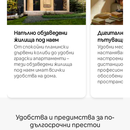
Напълно обзаведени
Дигитални н
жилища под наем
пътуващи п
От спокойни планински
Удобни места
дървени колиби до удобни
настаняване 
градски апартаменти –
настроени и
тези обзаведени жилища
дистанционн
под наем имат всички
професионалис
удобства на дома.
обособени р
пространств
Удобства и предимства за по-
дългосрочни престои