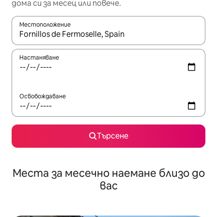
дома си за месец или повече.
Местоположение
Когато резултатите се покажат, използвайте клавишите 
Настаняване
Освобождаване
Търсене
Места за месечно наемане близо до
вас