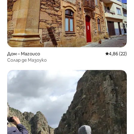
Дом – Mazouco
Средна оценк
4,86 (22)
Солар де Мазоуко