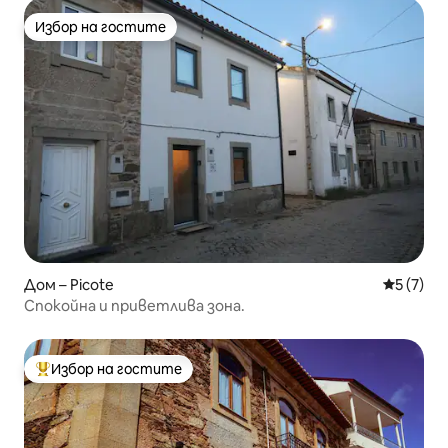
Избор на гостите
Избор на гостите
Дом – Picote
Средна о
5 (7)
Спокойна и приветлива зона.
Избор на гостите
Най-популярен избор на гостите