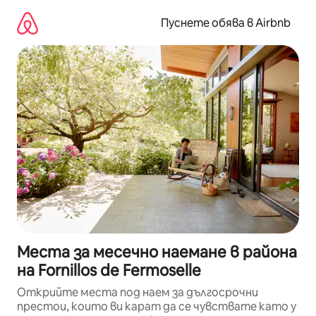
Пропускане
към
Пуснете обява в Airbnb
съдържанието
Места за месечно наемане в района
на Fornillos de Fermoselle
Открийте места под наем за дългосрочни
престои, които ви карат да се чувствате като у