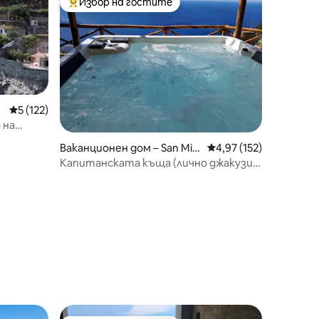
Избор на гостите
тите
Най-популярен избор на гостите
Средна оценка: 5 от 5, 122 отзива
5 (122)
 на
Ваканционен дом – San Mic
Средна оценка: 4,97 
4,97 (152)
hele
Капитанската къща (лично джакузи и
изглед към морето)