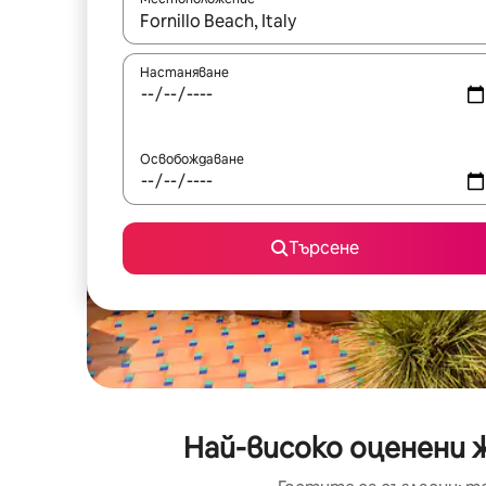
Когато резултатите се покажат, използвайт
Настаняване
Освобождаване
Търсене
Най-високо оценени ж