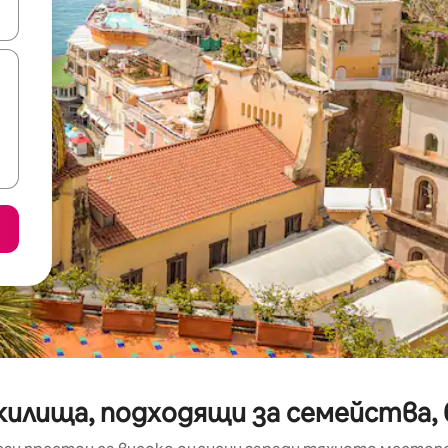
е клавишите със стрелки нагоре и надолу или навигирайте с д
илища, подходящи за семейства, бл