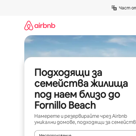
Пропускане
Част от
към
съдържанието
Подходящи за
семейства жилища
под наем близо до
Fornillo Beach
Намерете и резервирайте чрез Airbnb
уникални домове, подходящи за семейств
Местоположение