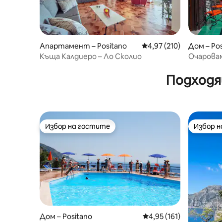
Апартамент – Positano
Средна оценка: 4,97 о
4,97 (210)
Дом – Po
Къща Калдиеро – Ло Сколио
Очарова
Подходя
Избор на гостите
Избор 
Избор на гостите
Избор 
Дом – Positano
Средна оценка: 4,95 о
4,95 (161)