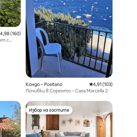
редна оценка: 4,98 от 5, 160 отзива
4,98 (160)
нт с
Кондо – Positano
Средна оценка: 4,91 
4,91 (103)
Почивки в Соренто – Casa Marcella 2
Избор на гостите
Избор на гостите