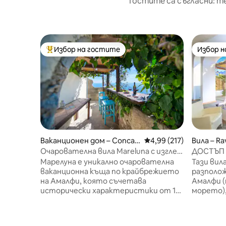
Гостите са съгласни: т
Избор на гостите
Избор 
Най-популярен избор на гостите
Избор 
Ваканционен дом – Conca
Средна оценка: 4,99 о
4,99 (217)
Вила – Ra
dei Marini
Очарователна вила Mareluna с изглед
ДОСТЪП 
към Капри
ПАРКИНГ
Марелуна е уникално очарователна
Тази вила
ваканционна къща по крайбрежието
разполож
на Амалфи, която съчетава
Амалфи (
исторически характеристики от 18
морето),
- ти век с модерен лукс. Той предлага
лимони и
зашеметяваща панорамна гледка
солариум
към морето и елегантен интериор с
морето. Могат да се настанят