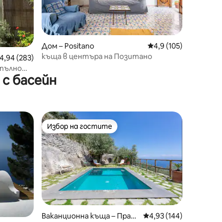
Дом – Positano
Средна оценка: 4,9 
4,9 (105)
къща в центъра на Позитано
редна оценка: 4,94 от 5, 283 отзива
4,94 (283)
 пълно
с басейн
Избор на гостите
Избор на гостите
Ваканционна къща – Праян
Средна оценка: 4,93 
4,93 (144)