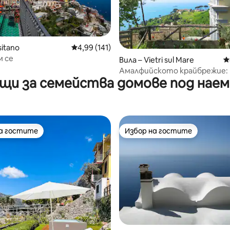
т 5, 210 отзива
sitano
Средна оценка: 4,99 от 5, 141 отзива
4,99 (141)
м се
Вила – Vietri sul Mare
С
Амалфийското крайбрежие:
щи за семейства домове под наем 
потапяне в рая!
на гостите
Избор на гостите
на гостите
Избор на гостите
т 5, 161 отзива