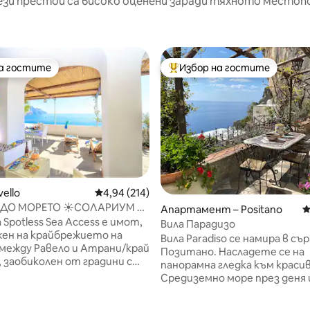
ези престои са високо оценени заради тяхното местоп
на гостите
Избор на гостите
на гостите
Най-популярен избор на гос
т 5, 217 отзива
vello
Средна оценка: 4,94 от 5, 214 отзива
4,94 (214)
ДО МОРЕТО ☀️СОЛАРИУМ ☀️
Апартамент – Positano
С
 ☀️ RAVELLO КРАЙ МОРЕТО
 Spotless Sea Access е имот,
Вила Парадизо
ен на крайбрежието на
Вила Paradiso се намира в съ
между Равело и Атрани/край
Позитано. Насладете се на
 заобиколен от градини с
панорамна гледка към крас
 портокали, с просторен
Средиземно море през деня 
 и директен достъп до
бъдете пометени от магич
звук на вълните, които се 