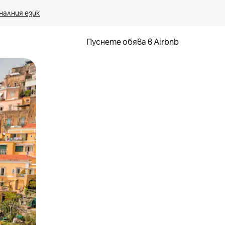
налния език
Пуснете обява в Airbnb