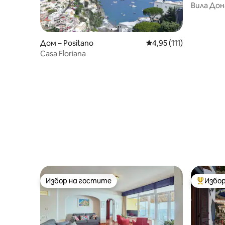
Вила Дона
морето 
Дом – Positano
Средна оценка: 4,95 о
4,95 (111)
Casa Floriana
Избор на гостите
Избор
Избор на гостите
Най-поп