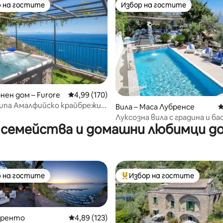
 на гостите
Избор на гостите
улярен избор на гостите
Избор на гостите
т 5, 101 отзива
нен дом – Furore
Средна оценка: 4,99 от 5, 170 отзива
4,99 (170)
tuna Амалфийско крайбрежие
Вила – Маса Лубренсе
С
Луксозна вила с градина и ба
 семейства и домашни любимци до
 на гостите
Избор на гостите
улярен избор на гостите
Най-популярен избор на гос
оренто
Средна оценка: 4,89 от 5, 123 отзива
4,89 (123)