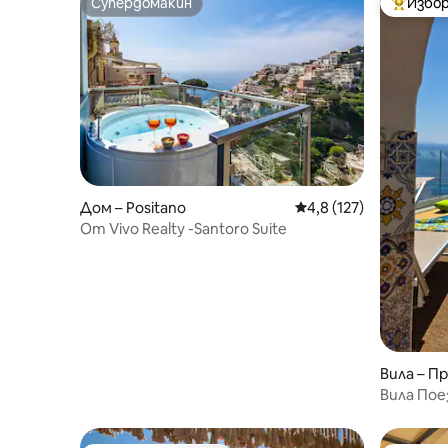
Супердомакин
Избор
Супердомакин
Най-поп
Дом – Positano
Средна оценка: 4,8 о
4,8 (127)
От Vivo Realty -Santoro Suite
Вила – П
Вила Пое
уютно м