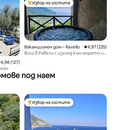
Избор на гостите
Най-популярен избор на гостите
Ваканционен дом – Ravello
Средна оценка: 4,97 
4,97 (225)
Вила в Равело с изглед към морето и
самостоятелна джакузи вана.
редна оценка: 4,98 от 5, 127 отзива
4,98 (127)
сейн
мове под наем
Избор на гостите
тите
Най-популярен избор на гостите