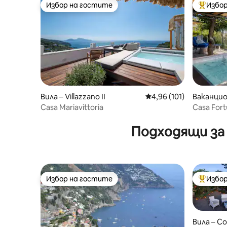
Избор на гостите
Избор
Избор на гостите
Най-поп
Вила – Villazzano II
Средна оценка: 4,96 о
4,96 (101)
Ваканцио
Casa Mariavittoria
Casa For
Фуроре
Подходящи за
Избор на гостите
Избор
Избор на гостите
Най-поп
Вила – С