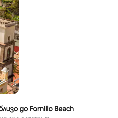
окосване или плъзгане.
изо до Fornillo Beach