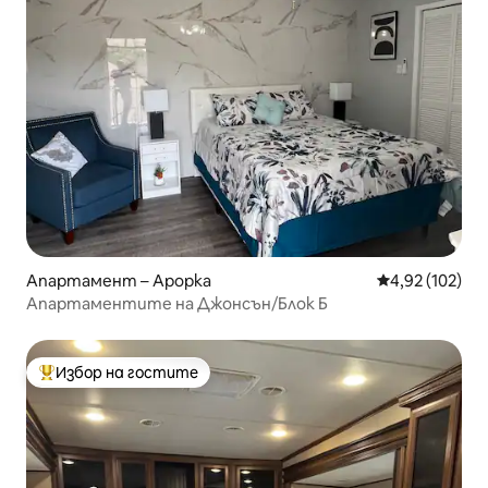
Апартамент – Apopka
Средна оценка
4,92 (102)
Апартаментите на Джонсън/Блок Б
Избор на гостите
Най-популярен избор на гостите