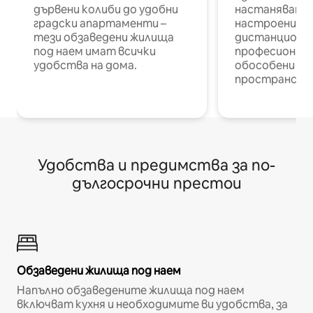
дървени колиби до удобни
настаняване 
градски апартаменти –
настроени и
тези обзаведени жилища
дистанционн
под наем имат всички
професионалис
удобства на дома.
обособени р
пространств
Удобства и предимства за по-
дългосрочни престои
Обзаведени жилища под наем
Напълно обзаведените жилища под наем
включват кухня и необходимите ви удобства, за