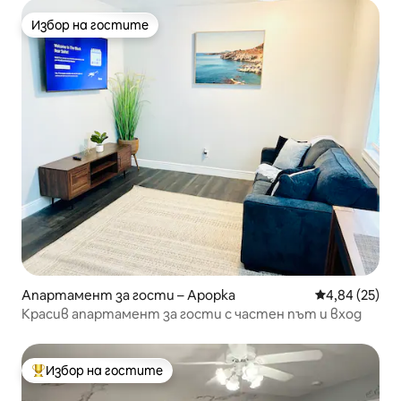
Избор на гостите
Избор на гостите
Апартамент за гости – Apopka
Средна оценк
4,84 (25)
Красив апартамент за гости с частен път и вход
Избор на гостите
Най-популярен избор на гостите