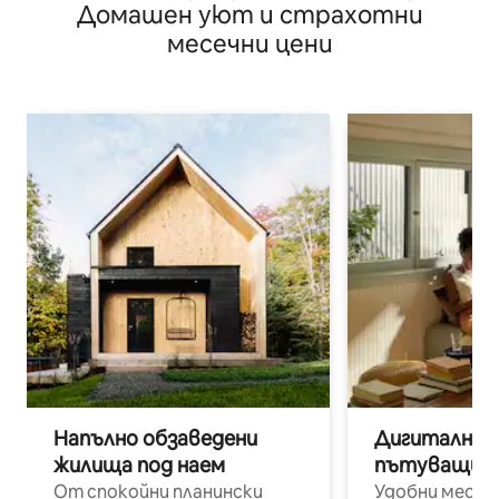
Домашен уют и страхотни
месечни цени
Напълно обзаведени
Дигитални н
жилища под наем
пътуващи п
От спокойни планински
Удобни места