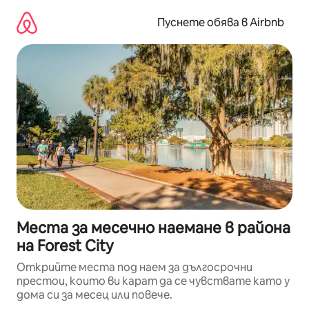
Пропускане
към
Пуснете обява в Airbnb
съдържанието
Места за месечно наемане в района
на Forest City
Открийте места под наем за дългосрочни
престои, които ви карат да се чувствате като у
дома си за месец или повече.