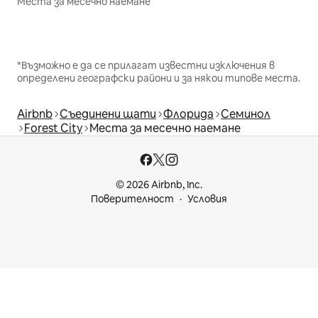
Места за месечно наемане
*Възможно е да се прилагат известни изключения в
определени географски райони и за някои типове места.
Airbnb
Съединени щати
Флорида
Семинол
Forest City
Места за месечно наемане
© 2026 Airbnb, Inc.
Поверителност
Условия