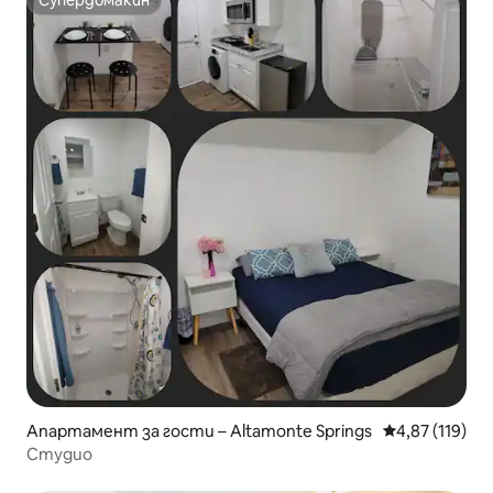
Супердомакин
Супердомакин
Апартамент за гости – Altamonte Springs
Средна оценка
4,87 (119)
Студио