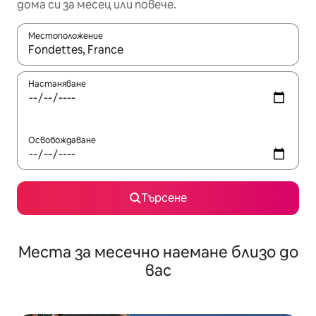
дома си за месец или повече.
Местоположение
Когато резултатите се покажат, използвайте клавишите 
Настаняване
Освобождаване
Търсене
Места за месечно наемане близо до
вас