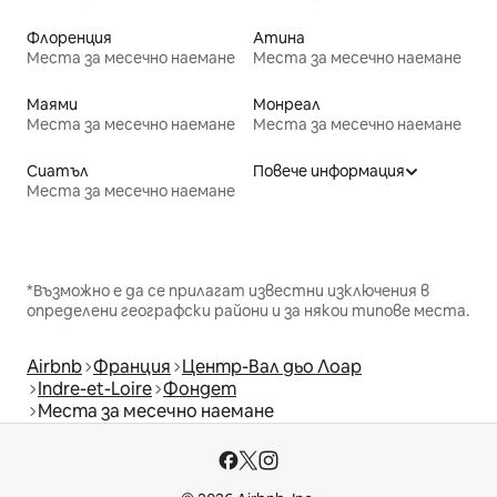
Флоренция
Атина
Места за месечно наемане
Места за месечно наемане
Маями
Монреал
Места за месечно наемане
Места за месечно наемане
Сиатъл
Повече информация
Места за месечно наемане
*Възможно е да се прилагат известни изключения в
определени географски райони и за някои типове места.
Airbnb
Франция
Центр-Вал дьо Лоар
Indre-et-Loire
Фондет
Места за месечно наемане