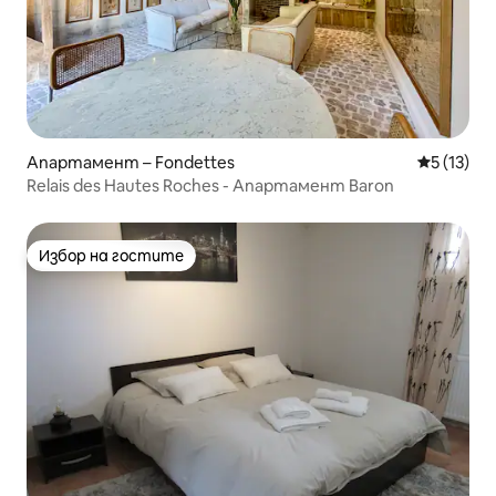
Апартамент – Fondettes
Средна оц
5 (13)
Relais des Hautes Roches - Апартамент Baron
Избор на гостите
Избор на гостите