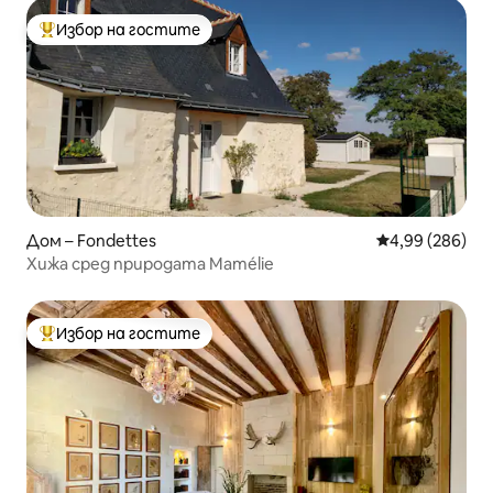
Избор на гостите
Най-популярен избор на гостите
Дом – Fondettes
Средна оценка
4,99 (286)
Хижа сред природата Mamélie
Избор на гостите
Най-популярен избор на гостите