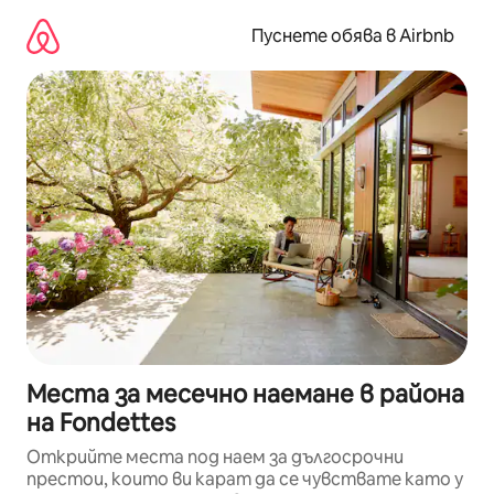
Пропускане
към
Пуснете обява в Airbnb
съдържанието
Места за месечно наемане в района
на Fondettes
Открийте места под наем за дългосрочни
престои, които ви карат да се чувствате като у