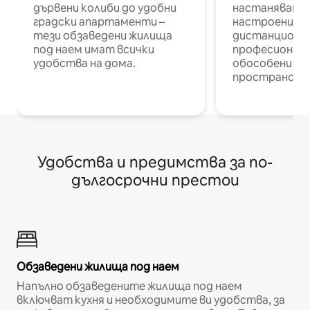
дървени колиби до удобни
настаняване 
градски апартаменти –
настроени и
тези обзаведени жилища
дистанционн
под наем имат всички
професионалис
удобства на дома.
обособени р
пространств
Удобства и предимства за по-
дългосрочни престои
Обзаведени жилища под наем
Напълно обзаведените жилища под наем
включват кухня и необходимите ви удобства, за