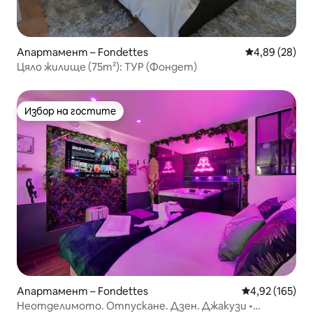
Апартамент – Fondettes
Средна оценк
4,89 (28)
Цяло жилище (75m²): ТУР (Фондет)
Избор на гостите
Избор на гостите
Апартамент – Fondettes
Средна оценка
4,92 (165)
Неотделимото. Отпускане. Дзен. Джакузи •