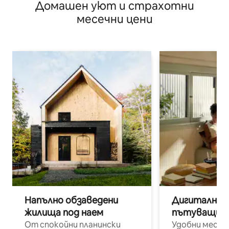
Домашен уют и страхотни
Паркинг
месечни цени
Напълно обзаведени
Дигитални н
жилища под наем
пътуващи п
От спокойни планински
Удобни места