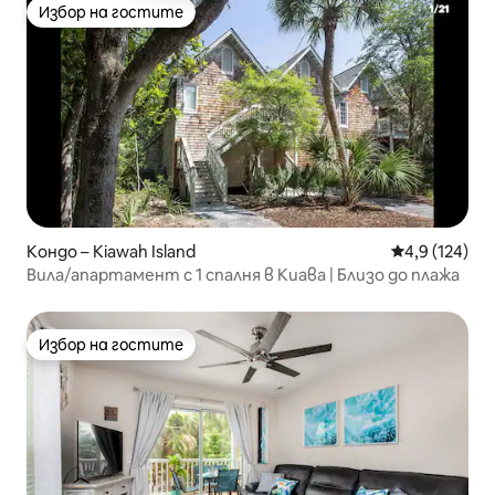
Избор на гостите
Избор на гостите
Кондо – Kiawah Island
Средна оценк
4,9 (124)
Вила/апартамент с 1 спалня в Киава | Близо до плажа
Избор на гостите
Избор на гостите