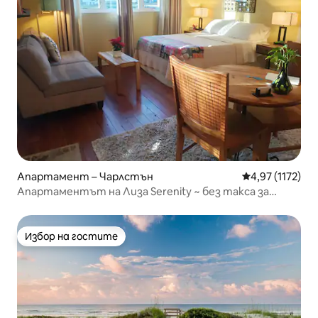
Апартамент – Чарлстън
Средна оценка:
4,97 (1172)
Апартаментът на Лиза Serenity ~ без такса за
почистване~
Избор на гостите
Избор на гостите