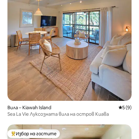
Вила – Kiawah Island
Средна о
5 (9)
Sea La Vie Луксозната вила на остров Киава
Избор на гостите
Най-популярен избор на гостите