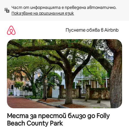
Пропускане
Част от информацията е преведена автоматично. 
към
Показване на оригиналния език
съдържанието
Пуснете обява в Airbnb
Места за престой близо до Folly
Beach County Park