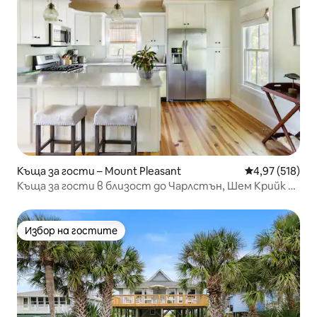
Къща за гости – Mount Pleasant
Средна оценка
4,97 (518)
Къща за гости в близост до Чарлстън, Шем Крийк и
плажовете
Избор на гостите
Избор на гостите