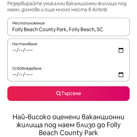
Резервирайте уникални ваканционни жилища под
наем, домове и още много места в Airbnb
Местоположение
Когато резултатите се покажат, използвайте клавишите 
Настаняване
Освобождаване
Търсене
Най-високо оценени ваканционни
жилища под наем близо до Folly
Beach County Park