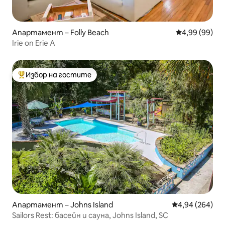
Апартамент – Folly Beach
Средна оценк
4,99 (99)
Irie on Erie A
Избор на гостите
Най-популярен избор на гостите
Апартамент – Johns Island
Средна оценка
4,94 (264)
Sailors Rest: басейн и сауна, Johns Island, SC