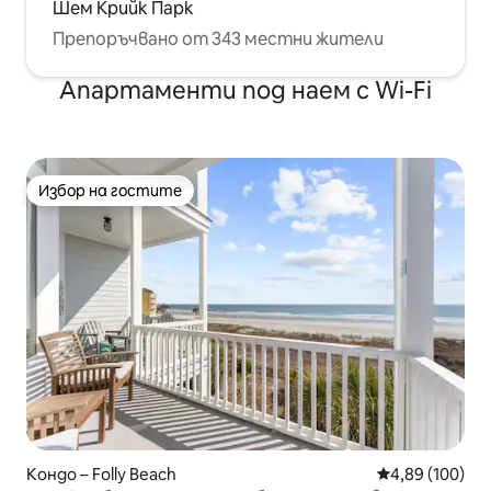
Шем Крийк Парк
Препоръчвано от 343 местни жители
Апартаменти под наем с Wi-Fi
Избор на гостите
Избор на гостите
Кондо – Folly Beach
Средна оценка
4,89 (100)