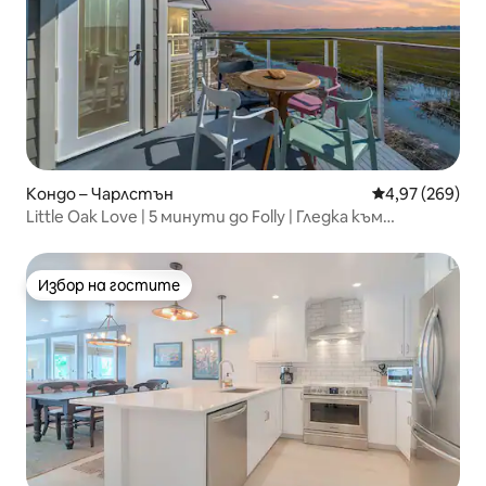
Кондо – Чарлстън
Средна оценка
4,97 (269)
Little Oak Love | 5 минути до Folly | Гледка към
блатото
Избор на гостите
Избор на гостите