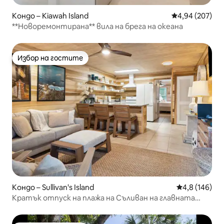
Кондо – Kiawah Island
Средна оценка
4,94 (207)
**Новоремонтирана** вила на брега на океана
Избор на гостите
Избор на гостите
Кондо – Sullivan's Island
Средна оценк
4,8 (146)
Кратък отпуск на плажа на Съливан на главната
улица на острова