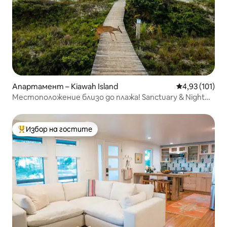
Апартамент – Kiawah Island
Средна оценка
4,93 (101)
Местоположение близо до плажа! Sanctuary & Night
Heron Park
Избор на гостите
Най-популярен избор на гостите