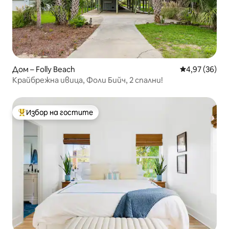
Дом – Folly Beach
Средна оценк
4,97 (36)
Крайбрежна ивица, Фоли Бийч, 2 спални!
Избор на гостите
Най-популярен избор на гостите