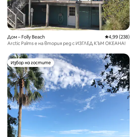
Дом – Folly Beach
Средна оценка
4,99 (238)
Arctic Palms е на втория ред с ИЗГЛЕД КЪМ ОКЕАНА!
Избор на гостите
Избор на гостите