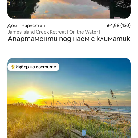
Дом – Чарлстън
Средна оценка
4,98 (130)
James Island Creek Retreat | On the Water |
Апартаменти под наем с климатик
Избор на гостите
Най-популярен избор на гостите