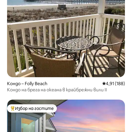
Кондо – Folly Beach
Средна оценка
4,91 (188)
Кондо на брега на океана в крайбрежни вили II
Избор на гостите
Най-популярен избор на гостите