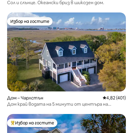
Сол и слънце. Океански бриз в шикозен дом.
Избор на гостите
Избор на гостите
Дом – Чарлстън
Средна оценка
4,82 (401)
Дом край водата на 5 минути от центъра на
Чарлстън
Избор на гостите
Най-популярен избор на гостите