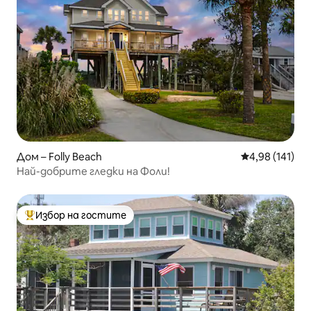
Дом – Folly Beach
Средна оценка
4,98 (141)
Най-добрите гледки на Фоли!
Избор на гостите
Най-популярен избор на гостите