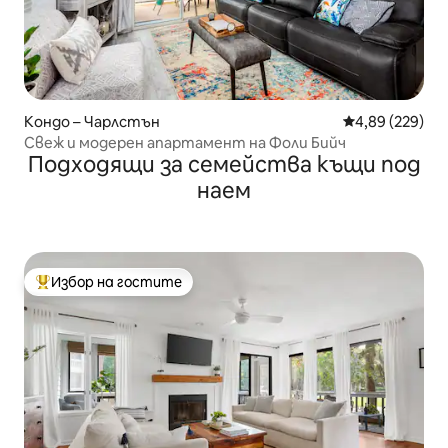
Кондо – Чарлстън
Средна оценка
4,89 (229)
Свеж и модерен апартамент на Фоли Бийч
Подходящи за семейства къщи под
наем
Избор на гостите
Най-популярен избор на гостите