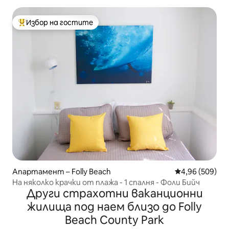
Избор на гостите
Най-популярен избор на гостите
Апартамент – Folly Beach
Средна оценка
4,96 (509)
На няколко крачки от плажа - 1 спалня - Фоли Бийч
Други страхотни ваканционни
жилища под наем близо до Folly
Beach County Park