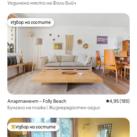
Уединено място на Фоли Бийч
Избор на гостите
Избор на гостите
Апартамент – Folly Beach
Средна оценка
4,95 (185)
Бунгало на плажа | Жизнерадостен оазис
Избор на гостите
Най-популярен избор на гостите