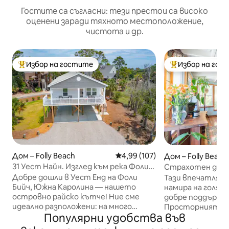
Гостите са съгласни: тези престои са високо
оценени заради тяхното местоположение,
чистота и др.
Избор на гостите
Избор на гос
Най-популярен избор на гостите
Най-популярен 
Дом – Folly Beach
Средна оценка: 4,99 от 5, 107
4,99 (107)
Дом – Folly Beach
31 Уест Найн. Изглед към река Фоли
Страхотен дом с
@ Марина
и хидромасажна в
Добре дошли в Уест Енд на Фоли
Тази впечатлява
Бийч, Южна Каролина — нашето
намира на голям,
островно райско кътче! Ние сме
добре поддържан
идеално разположени: на много
Просторният пр
Популярни удобства във
кратко разстояние с кола до
обзаведен с пр
историческия център на Чарлстън;
величествени д