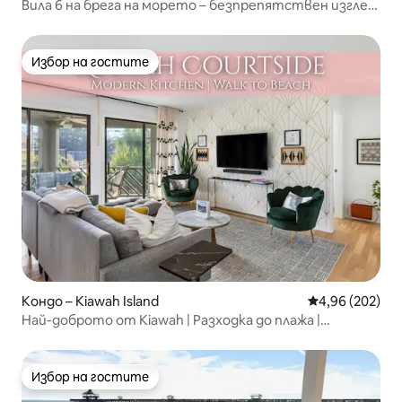
Вила 6 на брега на морето – безпрепятствен изглед
към океана
Избор на гостите
Избор на гостите
Кондо – Kiawah Island
Средна оценка
4,96 (202)
Най-доброто от Kiawah | Разходка до плажа |
Обновен апартамент
Избор на гостите
Избор на гостите