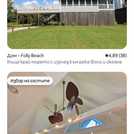
Дом – Folly Beach
Средна оценк
4,89 (38)
Къща край морето с изглед към река Фоли и океана
Избор на гостите
Избор на гостите