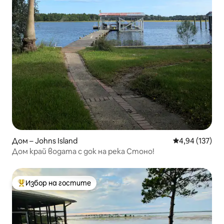
Дом – Johns Island
Средна оценка
4,94 (137)
Дом край водата с док на река Стоно!
Избор на гостите
Най-популярен избор на гостите