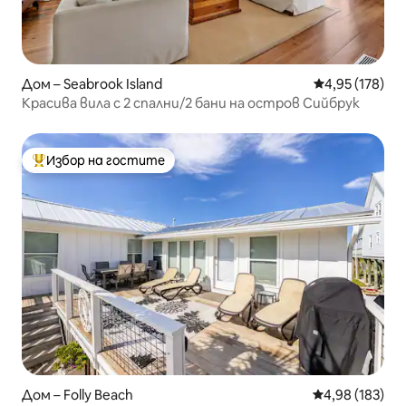
Дом – Seabrook Island
Средна оценка
4,95 (178)
Красива вила с 2 спални/2 бани на остров Сийбрук
Избор на гостите
Най-популярен избор на гостите
Дом – Folly Beach
Средна оценка
4,98 (183)