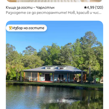
Къща за гости – Чарлстън
Средна оценка
4,99 (120)
Разходете се до ресторантите! Нов, красив и чист
дом
Избор на гостите
Най-популярен избор на гостите