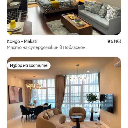
Кондо – Makati
Средна оц
5 (16)
Място на супердомакин в Побласьон
Избор на гостите
Избор на гостите