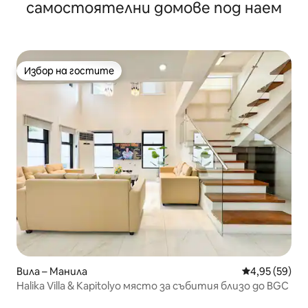
самостоятелни домове под наем
Избор на гостите
Избор на гостите
Вила – Манила
Средна оценк
4,95 (59)
Halika Villa & Kapitolyo място за събития близо до BGC