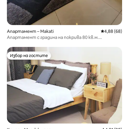
Апартамент – Makati
Средна оценк
4,88 (68)
Апартамент с градина на покрива 80 кв.м.
СОБСТВЕН БАСЕЙН + безплатно паркиране
Избор на гостите
Избор на гостите