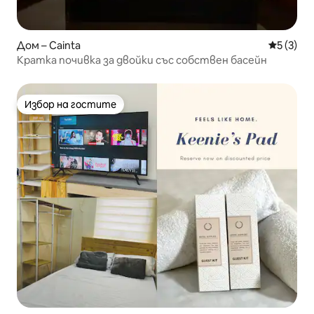
Дом – Cainta
Средна о
5 (3)
Кратка почивка за двойки със собствен басейн
Избор на гостите
Избор на гостите