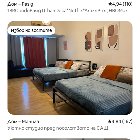
Дом – Pasig
Средна оценка
4,94 (110)
1BRCondoPasig UrbanDeca*Netflix*AmznPrm, HBOMax
Избор на гостите
Избор на гостите
Дом – Манила
Средна оценка
4,84 (167)
Уютно студио пред посолството на САЩ