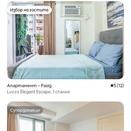
Избор на гостите
Избор на гостите
Апартамент – Pasig
Средна оц
5 (12)
Luzzo Elegant Escape, 1 спалня
Супердомакин
Супердомакин