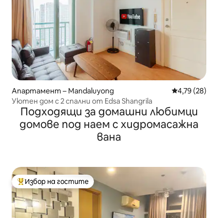
Апартамент – Mandaluyong
Средна оценк
4,79 (28)
Уютен дом с 2 спални от Edsa Shangrila
Подходящи за домашни любимци
домове под наем с хидромасажна
вана
Избор на гостите
Най-популярен избор на гостите