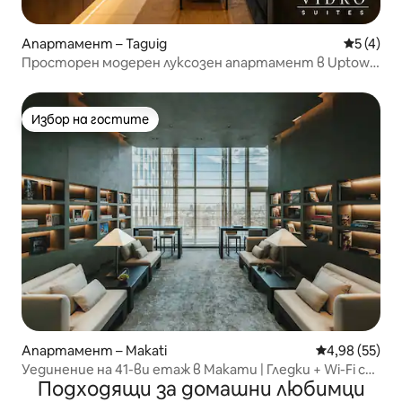
Апартамент – Taguig
Средна о
5 (4)
Просторен модерен луксозен апартамент в Uptown
BGC
Избор на гостите
Избор на гостите
Апартамент – Makati
Средна оценк
4,98 (55)
Уединение на 41-ви етаж в Макати | Гледки + Wi-Fi с
Подходящи за домашни любимци
800 Mbps