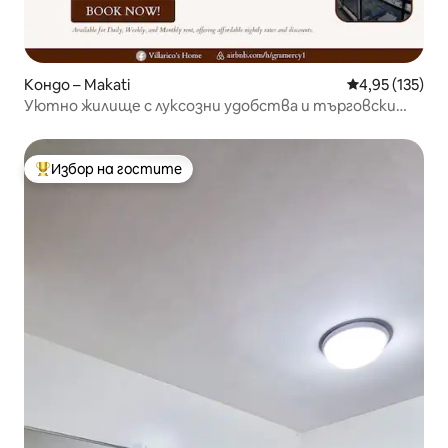
Кондо – Makati
Средна оценка
4,95 (135)
Уютно жилище с луксозни удобства и търговски
център
Избор на гостите
Най-популярен избор на гостите