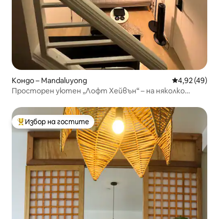
Кондо – Mandaluyong
Средна оценк
4,92 (49)
Просторен уютен „Лофт Хейвън“ – на няколко
крачки от метростанция „Бони“
Избор на гостите
Най-популярен избор на гостите