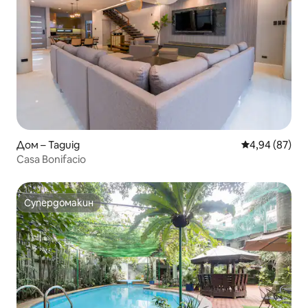
Дом – Taguig
Средна оценк
4,94 (87)
Casa Bonifacio
Супердомакин
Супердомакин