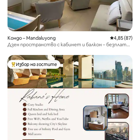
Кондо – Mandaluyong
Средна оценк
4,85 (87)
Дзен пространство с кабинет и балкон – безплатен
Wi-Fi
Избор на гостите
Най-популярен избор на гостите