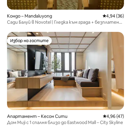
Кондо – Mandaluyong
Средна оценк
4,94 (36)
Сади Балуй в Novotel | Гледка към града + безплатен
басейн
Избор на гостите
Избор на гостите
Апартамент – Кесон Сити
Средна оценк
4,96 (47)
Дом Muji с 1 спалня близо до Eastwood Mall – City Skyline