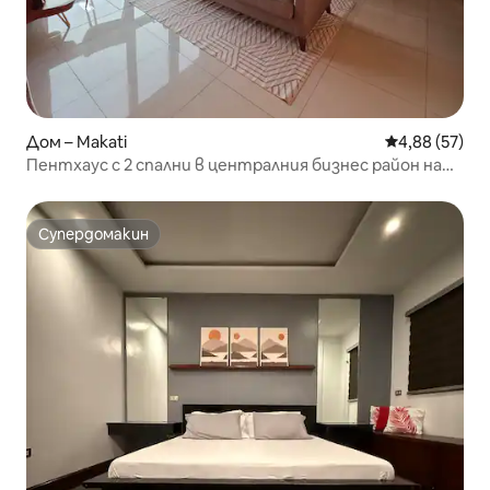
Дом – Makati
Средна оценк
4,88 (57)
Пентхаус с 2 спални в централния бизнес район на
Макати*Безплатен паркинг*Бърз Wi-Fi
Супердомакин
Супердомакин