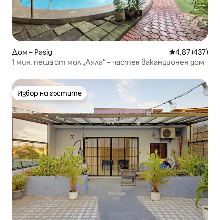
Дом – Pasig
Средна оценка
4,87 (437)
1 мин. пеша от мол „Аяла“ – частен ваканционен дом
Избор на гостите
Избор на гостите