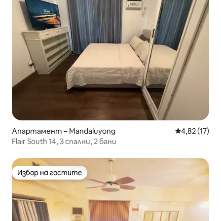
Апартамент – Mandaluyong
Средна оценк
4,82 (17)
Flair South 14, 3 спални, 2 бани
Избор на гостите
Избор на гостите