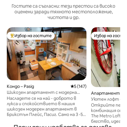
Гостите са съгласни: тези престои са високо
оценени заради тяхното местоположение,
чистота и др.
Избор на гостите
Избор на гости
Най-популярен избор на гостите
Избор на гости
Кондо – Pasig
Средна оценка: 5 от 5, 147
5 (147)
Шикозен апартамент с модерна
Апартамент – M
атмосфера близо до BGC, Ортигас и
Насладете се на най - доброто в
ng
Уютен лофт с 2 
Макати
лукса и спокойствието в нашия
басейн на покри
Открийте перф
шикозен модерен апартамент в
комбинация от с
Брикстън Плейс, Пасиг. Само на 3 -5
The Metro Loft -
минути от BGC и на 10 -15 минути до
бягство, идеалн
Makati CBD. Насладете се на
на няколко крач