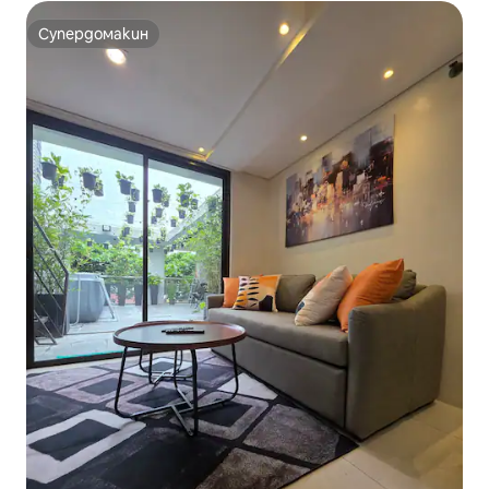
Супердомакин
Супердомакин