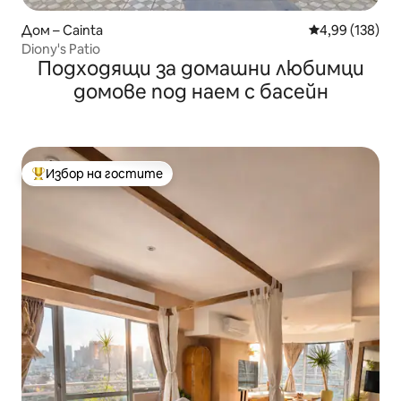
Дом – Cainta
Средна оценка
4,99 (138)
Diony's Patio
Подходящи за домашни любимци
домове под наем с басейн
Избор на гостите
Най-популярен избор на гостите