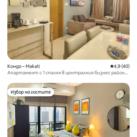
Кондо – Makati
Средна оцен
4,9 (40)
Апартамент с 1 спалня в централния бизнес район
на Макати с паркинг и бърз Wi-Fi
Избор на гостите
Избор на гостите