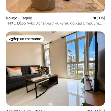
Кондо – Taguig
Средна оц
5 (15)
ТИХО Евро Лукс 3 спални 7 минути до Хай Стрийт
БГК
Избор на гостите
Избор на гостите