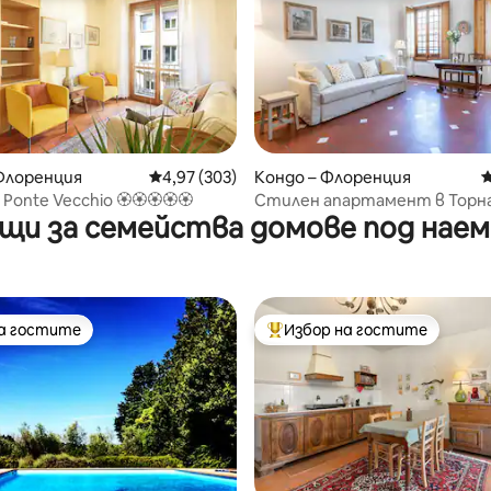
Флоренция
Средна оценка: 4,97 от 5, 303 отзива
4,97 (303)
Кондо – Флоренция
С
т 5, 168 отзива
l Ponte Vecchio 🏵🏵🏵🏵🏵
Стилен апартамент в Торн
щи за семейства домове под наем 
на гостите
Избор на гостите
на гостите
Най-популярен избор на гос