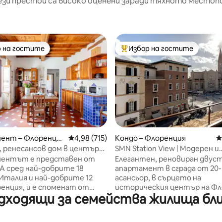
ези престои са високо оценени заради тяхното местоп
 на гостите
Избор на гостите
улярен избор на гостите
Най-популярен избор на гос
т 5, 433 отзива
ент – Флоренци
Средна оценка: 4,98 от 5, 715 отзива
4,98 (715)
Кондо – Флоренция
С
ti, ренесансов дом в центъра
SMN Station View | Модерен и
енция
централно разположен апа
ентът е представен от
Елегантен, реновиран двус
A сред най-добрите 18
апартамент в сграда от 20-
Италия и най-добрите 12
асансьор, в сърцето на
енция, и е споменат от
историческия център на Фл
дходящи за семейства жилища бл
исания за пътувания. Той се
Само на 2 минути пеша от г
а третия етаж на сграда от
„Санта Мария Новела“ (SMN)
к без асансьор, светъл с
търсено място за посещени