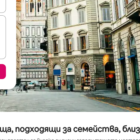
е клавишите със стрелки нагоре и надолу или навигирайте с д
ща, подходящи за семейства, бли