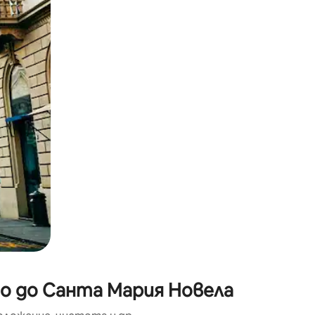
окосване или плъзгане.
зо до Санта Мария Новела