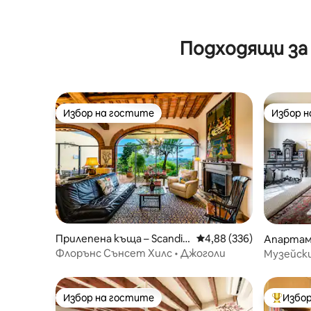
Подходящи за
Избор на гостите
Избор 
Избор на гостите
Избор 
Прилепена къща – Scandic
Средна оценка: 4,88 о
4,88 (336)
Апартам
ci
я
Флорънс Сънсет Хилс • Джоголи
Музейски
апартаме
Избор на гостите
Избор
Избор на гостите
Най-поп