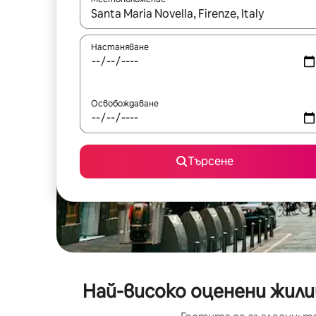
Когато резултатите се покажат, използвайт
Настаняване
Освобождаване
Търсене
Най-високо оценени жили