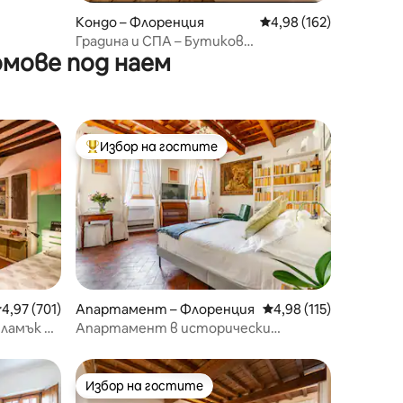
Кондо – Флоренция
Средна оценка: 4,98 
4,98 (162)
Градина и СПА – Бутиков
мове под наем
апартамент FlorArt
Избор на гостите
тите
Най-популярен избор на гостите
редна оценка: 4,97 от 5, 701 отзива
4,97 (701)
Апартамент – Флоренция
Средна оценка: 4,98 
4,98 (115)
пламък в
Апартамент в исторически
флорентински дворец – Сан Марко
Избор на гостите
тите
Избор на гостите