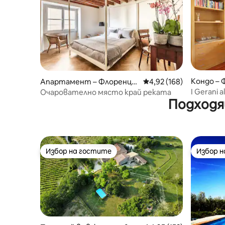
Кондо – 
Апартамент – Флоренци
Средна оценка: 4,92 о
4,92 (168)
я
I Gerani a
Очарователно място край реката
Подходя
Избор на гостите
Избор 
Избор на гостите
Избор 