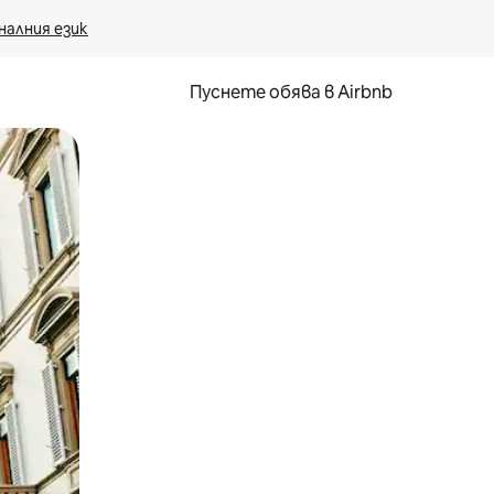
налния език
Пуснете обява в Airbnb