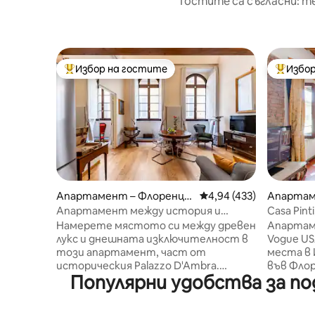
Гостите са съгласни: т
Избор на гостите
Избор
Най-популярен избор на гостите
Най-поп
Апартамент – Флоренци
Средна оценка: 4,94 о
4,94 (433)
Апартам
я
я
Апартамент между история и
Casa Pin
дизайн в близост до Дуомо
на Флор
Намерете мястото си между древен
Апартам
лукс и днешната изключителност в
Vogue US
този апартамент, част от
места в 
историческия Palazzo D'Ambra.
във Флор
Популярни удобства за по
Оборудван с всички удобства, той
други сп
очарова с високите тавани, които
намира н
запазват оригиналните декорации и
16-ти ве