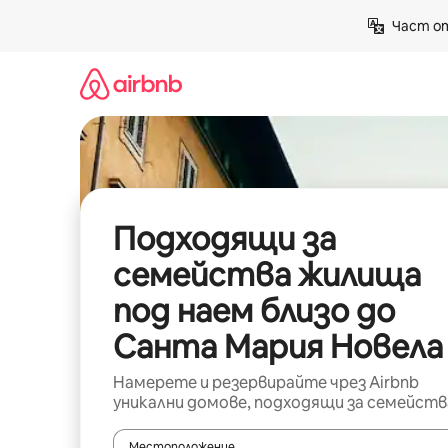
Пропускане
Част от
към
съдържанието
Подходящи за
семейства жилища
под наем близо до
Санта Мария Новела
Намерете и резервирайте чрез Airbnb
уникални домове, подходящи за семейств
Местоположение