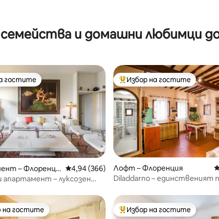
 семейства и домашни любимци до
на гостите
Избор на гостите
на гостите
Най-популярен избор на гос
т 5, 336 отзива
Лофт – Флоренция
С
ент – Флоренци
Средна оценка: 4,94 от 5, 366 отзива
4,94 (366)
Diladdarno – единственият 
 апартамент – луксозен
града
нт с изглед към реката –
 на гостите
Избор на гостите
улярен избор на гостите
Най-популярен избор на гос