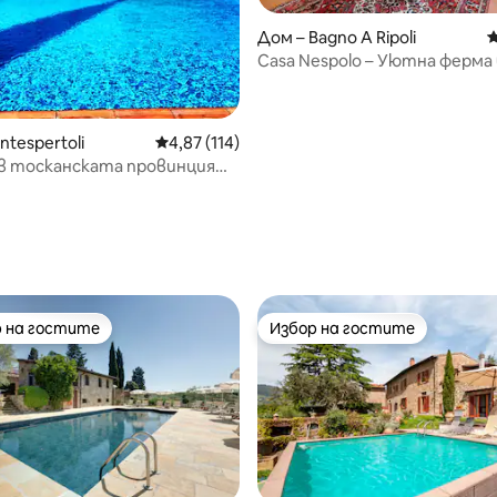
т 5, 153 отзива
Дом – Bagno A Ripoli
С
Casa Nespolo – Уютна ферма 
Кианти
ntespertoli
Средна оценка: 4,87 от 5, 114 отзива
4,87 (114)
в тосканската провинция
о“
 на гостите
Избор на гостите
улярен избор на гостите
Избор на гостите