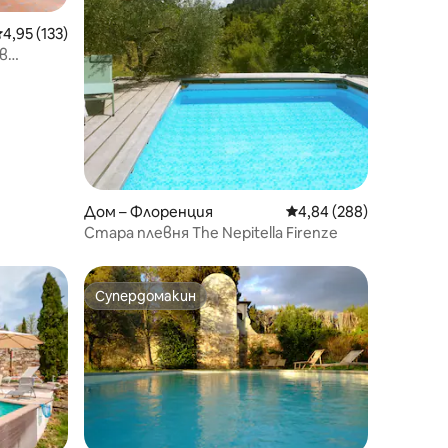
редна оценка: 4,95 от 5, 133 отзива
4,95 (133)
в
Дом – Флоренция
Средна оценка: 4,84 
4,84 (288)
Стара плевня The Nepitella Firenze
Супердомакин
Супердомакин