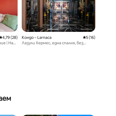
Средна оценка: 4,79 от 5, 28 отзива
4,79 (28)
Кондо – Larnaca
Средна оценка: 5
5 (16)
е | На
Лазули Хермес, една спалня, без
балкон
аем