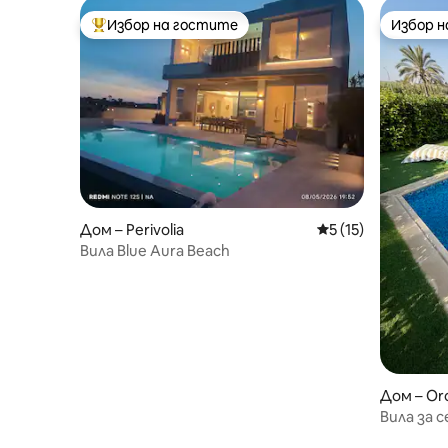
Избор на гостите
Избор 
Най-популярен избор на гостите
Избор 
Дом – Perivolia
Средна оценка: 5 
5 (15)
Вила Blue Aura Beach
Дом – Oro
Вила за 