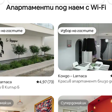
Апартаменти под наем с Wi-Fi
 на гостите
Избор на гостите
улярен избор на гостите
Избор на гостите
Кондо – Larnaca
Красив апартамент близо до
от 5, 86 отзива
Larnaca
Средна оценка: 4,97 от 5, 73 отзива
4,97 (73)
Ларнака
 в Кипър Б
омакин
Супердомакин
омакин
Супердомакин