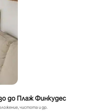
окосване или плъзгане.
зо до Плаж Финкудес
оложение, чистота и др.