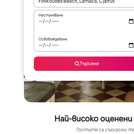
Когато резултатите се покажат, използвайт
Настаняване
Освобождаване
Търсене
Най-високо оценени
Гостите са съгласни: т