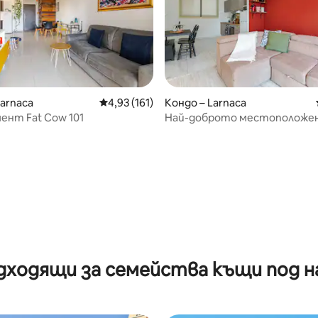
Larnaca
Средна оценка: 4,93 от 5, 161 отзива
4,93 (161)
Кондо – Larnaca
нт Fat Cow 101
Най-доброто местоположени
100 м от плажа
от 5, 12 отзива
дходящи за семейства къщи под н