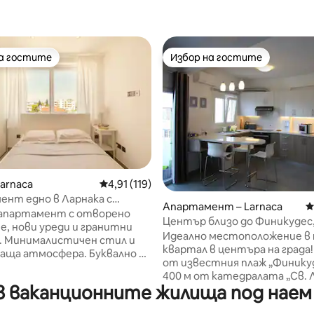
на гостите
Избор на гостите
на гостите
Избор на гостите
т 5, 170 отзива
Larnaca
Средна оценка: 4,91 от 5, 119 отзива
4,91 (119)
нт едно в Ларнака с
Апартамент – Larnaca
С
риз
апартамент с отворено
Център близо до Финикудес, 
е, нови уреди и гранитни
Идеално местоположение в
л и
квартал в центъра на града!
 атмосфера. Буквално на
от известния плаж „Финикуд
 централния възел на
400 м от катедралата „Св. Л
– плажът и крайбрежната
 ваканционните жилища под наем
главната улица за пазаруване
нигудес“ са на лесно
„Ерму“ – е точно зад ъгъла. Близо до
о разстояние от 5 минути