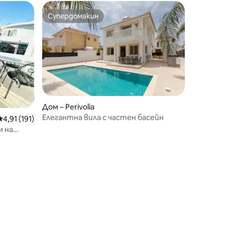
Супердомакин
тите
Супердомакин
Дом – Perivolia
Елегантна вила с частен басейн
Средна оценка: 4,91 от 5, 191 отзива
4,91 (191)
м на