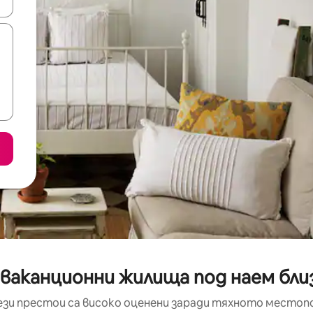
е клавишите със стрелки нагоре и надолу или навигирайте с д
 ваканционни жилища под наем бли
ези престои са високо оценени заради тяхното местоп