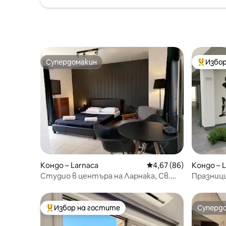
Супердомакин
Избор
Супердомакин
Най-поп
Кондо – Larnaca
Средна оценка: 4,67 
4,67 (86)
Кондо – 
Студио в центъра на Ларнака, Св.
Празници
Лазар
Избор на гостите
Суперд
Най-популярен избор на гостите
Суперд