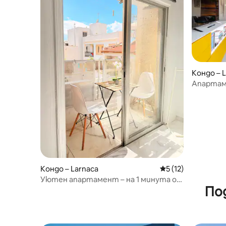
Кондо – 
Апартаме
Кондо – Larnaca
Средна оценка: 5 
5 (12)
Уютен апартамент – на 1 минута от
По
плажа