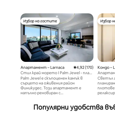
Избор на гостите
Избор 
Избор на гостите
Избор 
Апартамент – Larnaca
Средна оценка: 4,92 о
4,92 (170)
Кондо – 
Стил край морето I Palm Jewel - плаж
Апартаме
Финикудес
морски б
Palm Jewel е скъпоценен камък в
Светъл 
сърцето на оживения район
планиран
Финикудес. Този апартамент е
плотове. Минималистичен сти
напълно реновиран с
релаксираща
минималистичен, елегантен, но
400 м от
същевременно модерен интериор и
Ларнака 
Популярни удобства във
е несравним! Мястото е на няколко
алея „Фи
минути от известния плаж
достъпн