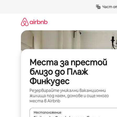
Пропускане
Част от
към
съдържанието
Места за престой
близо до Плаж
Финкудес
Резервирайте уникални ваканционни
жилища под наем, домове и още много
места в Airbnb
Местоположение