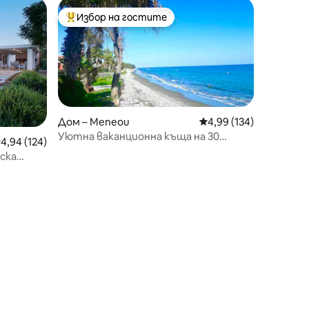
Избор на гостите
Най-популярен избор на гостите
Дом – Meneou
Средна оценка: 4,99 
4,99 (134)
Уютна ваканционна къща на 30
редна оценка: 4,94 от 5, 124 отзива
4,94 (124)
стъпки от плажа
ска