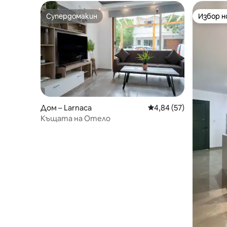
Супердомакин
Избор 
Супердомакин
Избор 
Дом – Larnaca
Средна оценка: 4,84 
4,84 (57)
Къщата на Отело