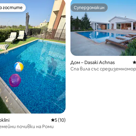
на гостите
Супердомакин
на гостите
Супердомакин
Дом – Dasaki Achnas
С
Спа вила със средиземномор
от 5, 15 отзива
градина
klini
Средна оценка: 5 от 5, 10 отзива
5 (10)
семейни почивки на Роми