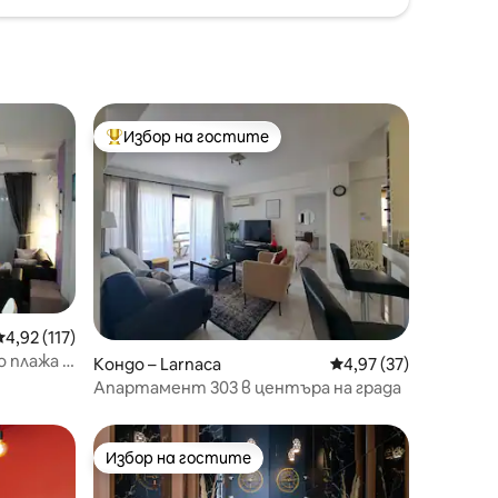
Избор на гостите
Най-популярен избор на гостите
Средна оценка: 4,92 от 5, 117 отзива
4,92 (117)
 плажа в
Кондо – Larnaca
Средна оценка: 4,97
4,97 (37)
Апартамент 303 в центъра на града
Избор на гостите
Избор на гостите