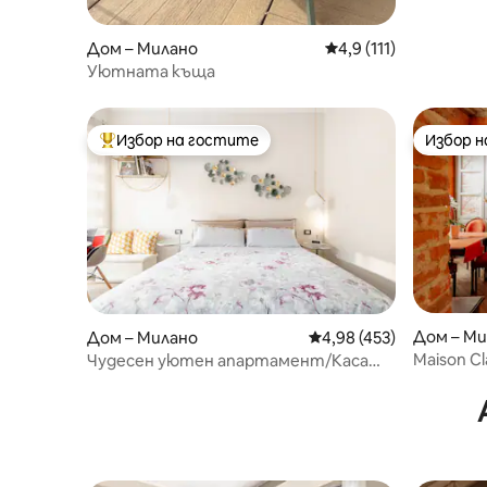
Дом – Милано
Средна оценка: 4,9 
4,9 (111)
Уютната къща
Избор на гостите
Избор 
Най-популярен избор на гостите
Избор 
Дом – Ми
Дом – Милано
Средна оценка: 4,98 о
4,98 (453)
Maison C
Чудесен уютен апартамент/Каса
Лоренцо/10 мин. от Дуомо