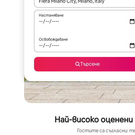
Когато резултатите се покажат, използвайт
Настаняване
Освобождаване
Търсене
Най-високо оценени 
Гостите са съгласни: т