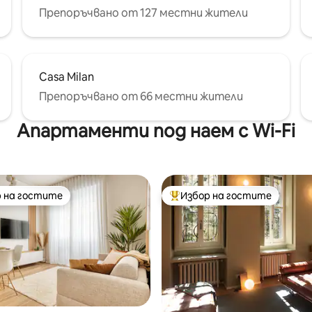
Препоръчвано от 127 местни жители
Casa Milan
Препоръчвано от 66 местни жители
Апартаменти под наем с Wi-Fi
 на гостите
Избор на гостите
улярен избор на гостите
Най-популярен избор на гос