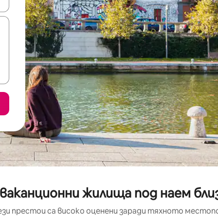
е клавишите със стрелки нагоре и надолу или навигирайте с д
ваканционни жилища под наем близо 
ези престои са високо оценени заради тяхното местоп