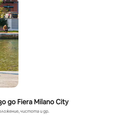
окосване или плъзгане.
до Fiera Milano City
оложение, чистота и др.