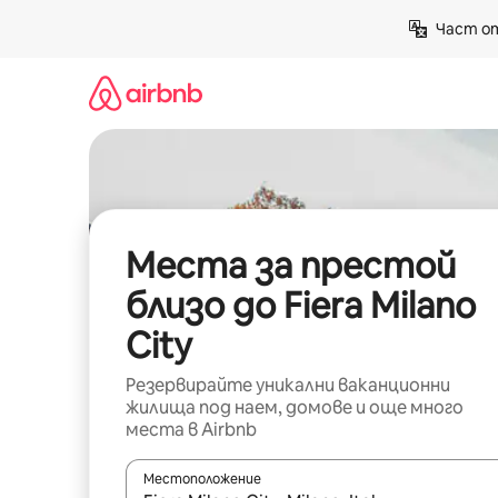
Пропускане
Част от
към
съдържанието
Места за престой
близо до Fiera Milano
City
Резервирайте уникални ваканционни
жилища под наем, домове и още много
места в Airbnb
Местоположение