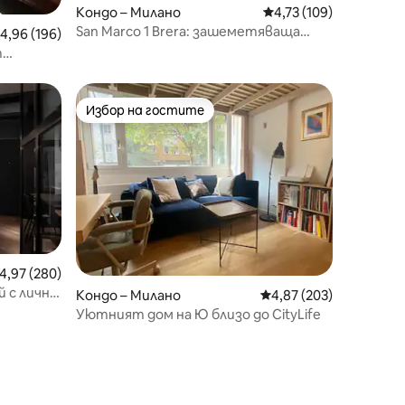
Кондо – Милано
Средна оценка: 4,73 
4,73 (109)
San Marco 1 Brera: зашеметяваща
редна оценка: 4,96 от 5, 196 отзива
4,96 (196)
гледка, централно местоположение
т
ра
Избор на гостите
тите
Избор на гостите
редна оценка: 4,97 от 5, 280 отзива
4,97 (280)
 с лична
Кондо – Милано
Средна оценка: 4,87 
4,87 (203)
Уютният дом на Ю близо до CityLife