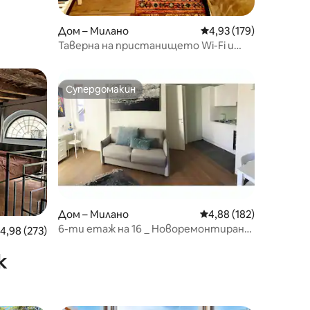
Дом – Милано
Средна оценка: 4,93 
4,93 (179)
Таверна на пристанището Wi-Fi и
Netflix
Супердомакин
тите
Супердомакин
Дом – Милано
Средна оценка: 4,88 
4,88 (182)
6-ти етаж на 16 _ Новоремонтиран
редна оценка: 4,98 от 5, 273 отзива
4,98 (273)
уютен апартамент
к