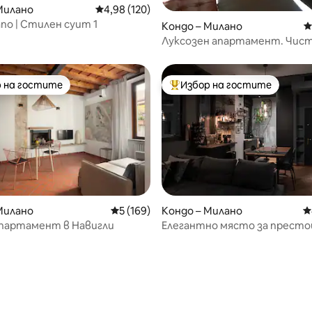
т 5, 151 отзива
Милано
Средна оценка: 4,98 от 5, 120 отзива
4,98 (120)
lano | Стилен суит 1
Кондо – Милано
С
Луксозен апартамент. Чис
милански стил близо до Бре
 на гостите
Избор на гостите
улярен избор на гостите
Най-популярен избор на гос
Милано
Средна оценка: 5 от 5, 169 отзива
5 (169)
Кондо – Милано
С
партамент в Навигли
Елегантно място за престой
тераса в Порта Венеция
т 5, 154 отзива