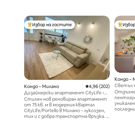
Избор на гостите
Избор
Най-популярен избор на гостите
Най-поп
Кондо – 
Светъл 
Кондо – Милано
Средна оценка: 4,96 о
4,96 (202)
климатик
Отдъхне
Дизайнерски апартамент CityLife •
пентхаус
75 м² • Близо до метро
Стилен нов реновиран апартамент
уникале
от 75 кв. м в модерния квартал
последни
CityLife/Portello в Милано – луксозен,
сграда с
тих и с добра транспортна връзка. •
удобства
Достъп до приземния етаж (лесно с
двама в 
багаж) • Самостоятелно
напълно 
настаняване • Климатик • Ултрабърз