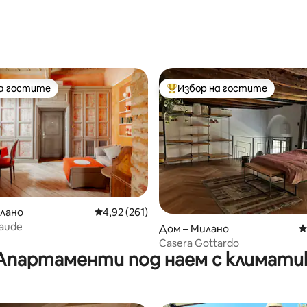
от 5, 111 отзива
на гостите
Избор на гостите
на гостите
Най-популярен избор на гос
лано
Средна оценка: 4,92 от 5, 261 отзива
4,92 (261)
т 5, 453 отзива
laude
Дом – Милано
С
Casera Gottardo
Апартаменти под наем с климати