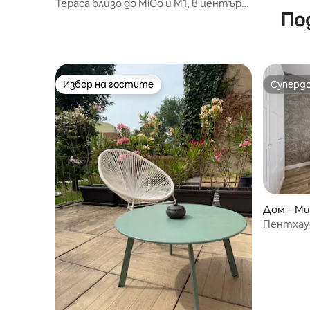
Тераса близо до MiCo и M1, в центъра
По
на Милано.
Избор на гостите
Суперд
Избор на гостите
Суперд
Дом – Ми
Пентхаус