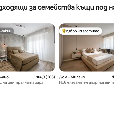
дходящи за семейства къщи под н
омакин
Избор на гостите
омакин
Най-популярен избор на гос
лано
Средна оценка: 4,9 от 5, 286 отзива
4,9 (286)
Дом – Милано
С
 на централната гара
Нов елегантен апартамент
центъра на Милано