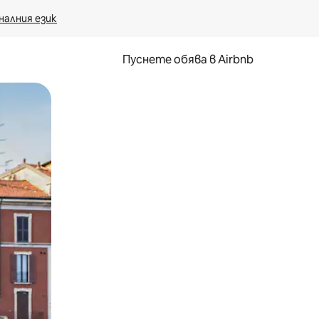
налния език
Пуснете обява в Airbnb