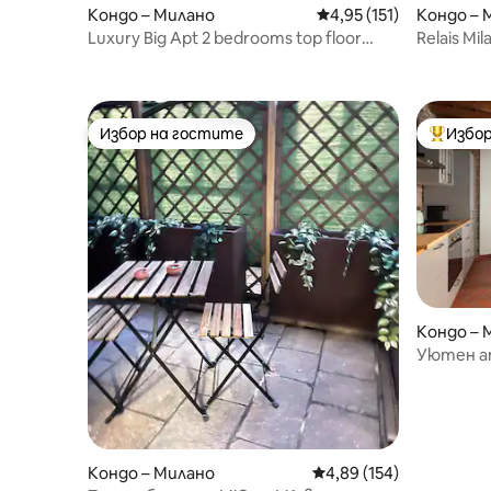
Кондо – Милано
Средна оценка: 4,95 о
4,95 (151)
Кондо – 
Luxury Big Apt 2 bedrooms top floor
Relais Mi
SanSiro Fiera
Избор на гостите
Избор
Избор на гостите
Най-поп
Кондо – 
Уютен а
Кондо – Милано
Средна оценка: 4,89 о
4,89 (154)