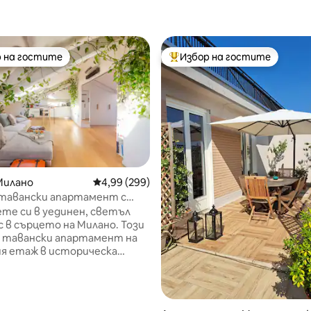
 на гостите
Избор на гостите
улярен избор на гостите
Най-популярен избор на гос
Милано
Средна оценка: 4,99 от 5, 299 отзива
4,99 (299)
тавански апартамент с
т 5, 202 отзива
, в центъра и тих
те си в уединен, светъл
 в сърцето на Милано. Този
н тавански апартамент на
я етаж в историческа
 всички съвременни
 предлага тихо убежище за
сърцето на града. Разполага с
оборудвана кухня, специална