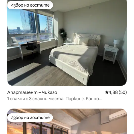
Избор на гостите
Избор на гостите
Апартамент – Чикаго
Средна оценк
4,88 (50)
1 спалня с 3 спални места. Паркинг. Ранно
настаняване.
Избор на гостите
Избор на гостите