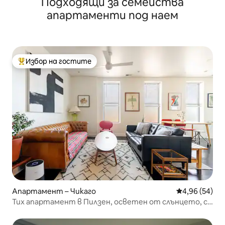
Подходящи за семейства
паркинг
апартаменти под наем
Избор на гостите
Най-популярен избор на гостите
Апартамент – Чикаго
Средна оценк
4,96 (54)
Тих апартамент в Пилзен, осветен от слънцето, с
двойно легло, близо до центъра