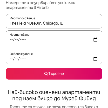
Намерете и резервирайте уникални
апартаменти в Airbnb
Местоположение
Когато резултатите се покажат, използвайте клавишите 
Настаняване
Освобождаване
Търсене
Най-високо оценени апартаменти
под наем близо до Музей Фийлд
Гостите са съгласни: тези престои са високо