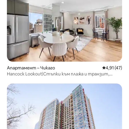
Апартамент – Чикаго
Средна оценк
4,91 (47)
Hancock Lookout|Стъпки към плажа и транзит,
гледки към Чикаго