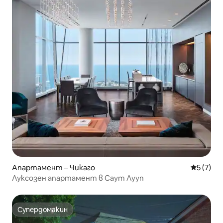
Апартамент – Чикаго
Средна о
5 (7)
Луксозен апартамент в Саут Лууп
Супердомакин
Супердомакин