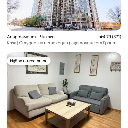
Апартамент – Чикаго
Средна оценка
4,79 (371)
Kasa | Студио, на пешеходно разстояние от Грант
Парк | Саут Лууп
Избор на гостите
Избор на гостите