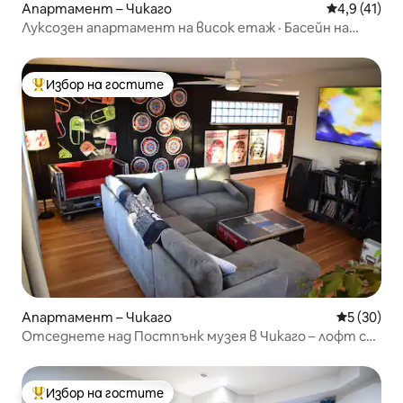
Апартамент – Чикаго
Средна оцен
4,9 (41)
Луксозен апартамент на висок етаж · Басейн на
покрива + гледки
Избор на гостите
Най-популярен избор на гостите
Апартамент – Чикаго
Средна оц
5 (30)
Отседнете над Постпънк музея в Чикаго – лофт с
4 спални
Избор на гостите
Най-популярен избор на гостите