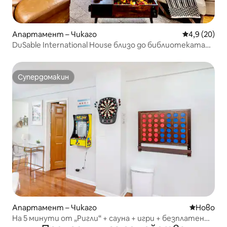
Апартамент – Чикаго
Средна оцен
4,9 (20)
DuSable International House близо до библиотеката
„Обама“
Супердомакин
Супердомакин
Апартамент – Чикаго
Ново мяс
Ново
На 5 минути от „Ригли“ + сауна + игри + безплатен