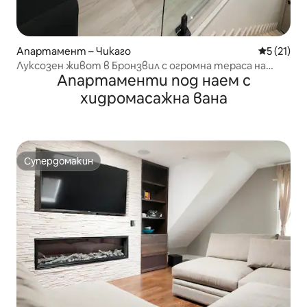
Апартамент – Чикаго
Средна оц
5 (21)
Луксозен живот в Бронзвил с огромна тераса на
Апартаменти под наем с
покрива
хидромасажна вана
Супердомакин
Супердомакин