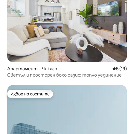
Апартамент – Чикаго
Средна оц
5 (19)
Светъл и просторен бохо оазис: топло уединение
Избор на гостите
Избор на гостите