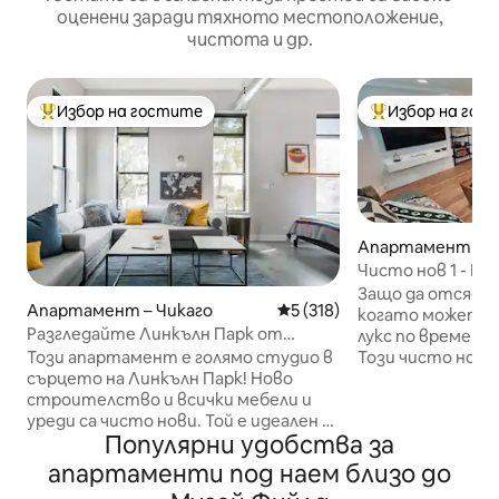
оценени заради тяхното местоположение,
чистота и др.
Избор на гостите
Избор на гос
Най-популярен избор на гостите
Най-популярен 
Апартамент – Ч
Чисто нов 1 - B
луксозен комфор
Защо да отсядат
Апартамент – Чикаго
Средна оценка: 5 от 5, 318
5 (318)
когато можете д
Разгледайте Линкълн Парк от
лукс по време н
полиран апартамент
Този чисто нов 
Този апартамент е голямо студио в
спалня е проект
сърцето на Линкълн Парк! Ново
и предлага удобс
строителство и всички мебели и
изживяването ви
уреди са чисто нови. Той е идеален за
Популярни удобства за
удовлетворяващ
двойка...но също така може да спи 3
се. На върха на пръстите ви има
-4 за пътуване за момичета или
апартаменти под наем близо до
напълно оборудва
семейство с малки деца. Въвеждате