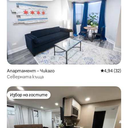
Апартамент – Чикаго
Средна оценк
4,94 (32)
Северната къща
Избор на гостите
Избор на гостите