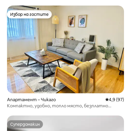
Избор на гостите
Избор на гостите
Апартамент – Чикаго
Средна оцен
4,9 (97)
Компактно, удобно, топло място, безплатно
паркиране, 3 спални/2 бани
Супердомакин
Супердомакин