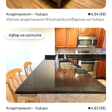
Апартамент – Чикаго
Средна оценк
4,94 (48)
Уютен апартамент в китайския квартал на Чикаго
Избор на гостите
Избор на гостите
Апартамент – Чикаго
Средна оценк
4,83 (96)