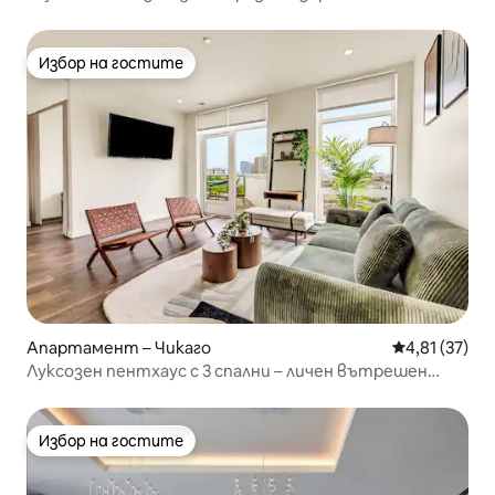
Избор на гостите
Избор на гостите
Апартамент – Чикаго
Средна оценк
4,81 (37)
Луксозен пентхаус с 3 спални – личен вътрешен
двор + изглед към града
Избор на гостите
Избор на гостите