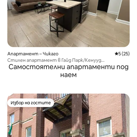
Апартамент – Чикаго
Средна оц
5 (25)
Стилен апартамент в Гайд Парк/Кенууд
Самостоятелни апартаменти под
Браунстоун Гардън
наем
Избор на гостите
Избор на гостите