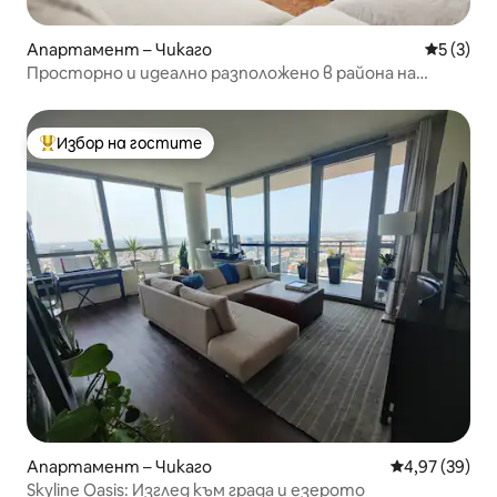
Апартамент – Чикаго
Средна о
5 (3)
Просторно и идеално разположено в района на
Лейквю
Избор на гостите
Най-популярен избор на гостите
Апартамент – Чикаго
Средна оценк
4,97 (39)
Skyline Oasis: Изглед към града и езерото