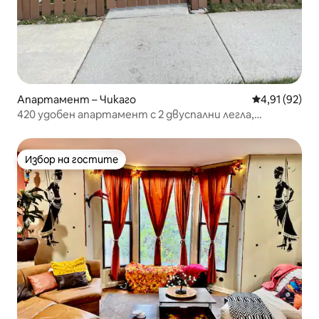
Апартамент – Чикаго
Средна оценк
4,91 (92)
420 удобен апартамент с 2 двуспални легла,
1 цялостно легло, 1 единично легло
Избор на гостите
Избор на гостите