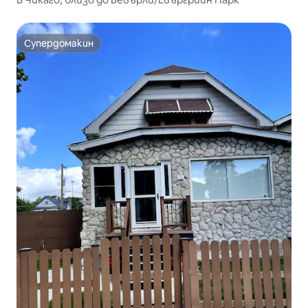
Супердомакин
Супердомакин