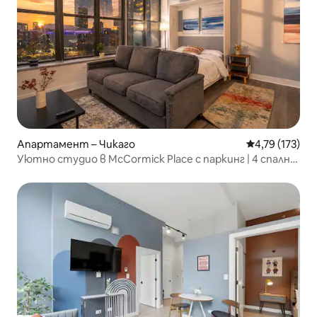
Апартамент – Чикаго
Средна оценка
4,79 (173)
Уютно студио в McCormick Place с паркинг | 4 спални
места