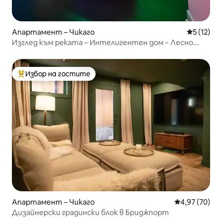
Апартамент – Чикаго
Средна оц
5 (12)
Изглед към реката – Интелигентен дом – Лесно
настаняване
Избор на гостите
Най-популярен избор на гостите
Апартамент – Чикаго
Средна оценк
4,97 (70)
Дизайнерски градински блок в Бриджпорт