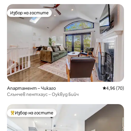
Избор на гостите
Избор на гостите
Апартамент – Чикаго
Средна оценк
4,96 (70)
Слънчев пентхаус – Оуквуд Бийч
Избор на гостите
Най-популярен избор на гостите