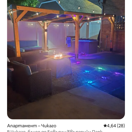
Апартамент – Чикаго
Средна оценк
4,64 (28)
В Чикаго, близо до Бевърли/Евъргрийн Парк