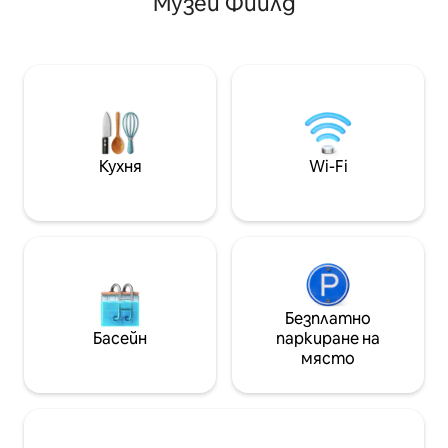
Музей Фийлд
баня с огромен д
с личния си код от клавиатурата,
двойно легло (д
който ви даваме няколко дни преди
легло във всекид
престоя ви. И ние винаги сме на
спи общо 3); гар
разположение чрез текстово
достъп до град
съобщение или имейл, ако имате
работно простра
въпроси относно апартамента.
телевизора; вел
Разположен в Линкълн Парк, този
достатъчно мяс
апартамент е на няколко крачки от
по - продължител
Армитаж и Халстед Авеню. Наблизо
Кухня
Wi-Fi
и др.
има хранителни магазини,
ресторанти и кафенета, плюс
червени и кафяви железопътни гари,
които имат достъп до центъра и
други части на града. Паркирането
на улицата е сравнително лесно
около апартамента и ние
предлагаме безплатни стикери за
Безплатно
паркиране в апартамента на
Басейн
паркиране на
бюрото. Предлагаме и чисто
място
гаражно помещение (с безплатна
връзка за електромобили, ако имате
нужда от него) за 20 USD/нощувка.