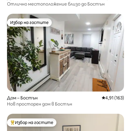
Отлично местоположение близо до Бостън
Избор на гостите
Избор на гостите
Дом – Бостън
Средна оценка
4,91 (163)
Нов просторен дом в Бостън
Избор на гостите
Най-популярен избор на гостите