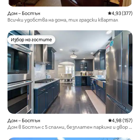
Дом – Бостън
Средна оценка
4,93 (377)
Всички удобства на дома, тих градски квартал
Избор на гостите
Избор на гостите
Дом – Бостън
Средна оценка
4,98 (157)
Дом в Бостън с 5 спални, безплатен паркинг и двор –
за 12 души