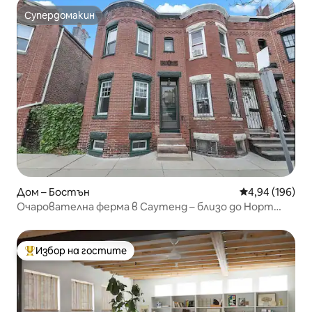
Супердомакин
Супердомакин
Дом – Бостън
Средна оценка
4,94 (196)
Очарователна ферма в Саутенд – близо до Норт
Ийстърн!
Избор на гостите
Най-популярен избор на гостите