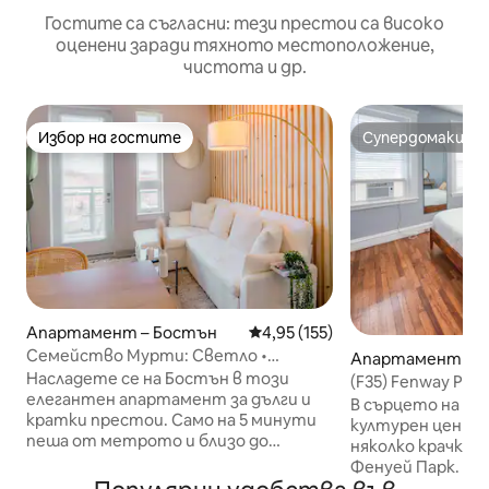
Гостите са съгласни: тези престои са високо
оценени заради тяхното местоположение,
чистота и др.
Избор на гостите
Супердомакин
Избор на гостите
Супердомакин
Апартамент – Бостън
Средна оценка: 4,95 от 5, 15
4,95 (155)
Семейство Мурти: Светло •
Апартамент – 
Безупречно • С пералня/сушилня
Насладете се на Бостън в този
(F35) Fenway Park
елегантен апартамент за дълги и
легла.
В сърцето на 🏟️
кратки престои. Само на 5 минути
културен център
пеша от метрото и близо до
няколко крачки
Бостънския колеж/Харвард, можете
Фенуей Парк. То
да се насладите на целия Бостън.
предлага лесен д