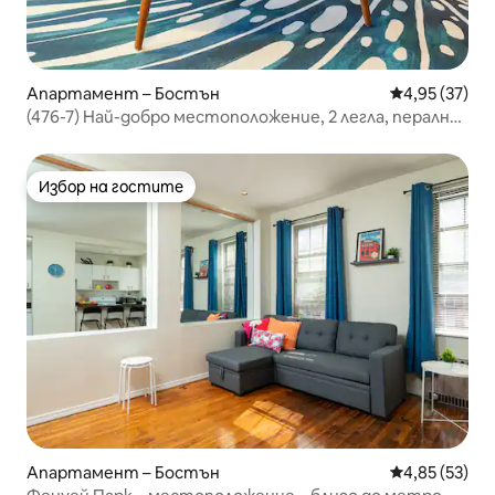
Апартамент – Бостън
Средна оценк
4,95 (37)
(476-7) Най-добро местоположение, 2 легла, пералня/
сушилня, изглед напред!
Избор на гостите
Избор на гостите
Апартамент – Бостън
Средна оценк
4,85 (53)