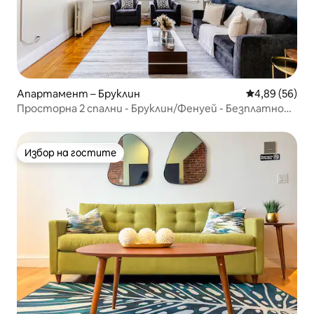
Апартамент – Бруклин
Средна оценк
4,89 (56)
Просторна 2 спални - Бруклин/Фенуей - Безплатно
паркиране
Избор на гостите
Избор на гостите