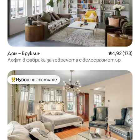
Дом – Бруклин
Средна оценка
4,92 (173)
Лофт в фабрика за гевречета с велоергометър
Избор на гостите
Най-популярен избор на гостите