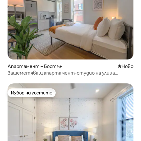
Апартамент – Бостън
Ново мяс
Ново
Зашеметяващ апартамент-студио на улица
„Нюбъри“!
Избор на гостите
Избор на гостите