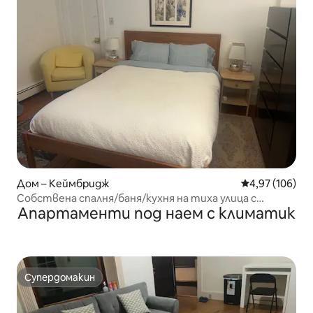
Дом – Кеймбридж
Средна оценка
4,97 (106)
Собствена спалня/баня/кухня на тиха улица с
Апартаменти под наем с климатик
дървета
Супердомакин
Супердомакин