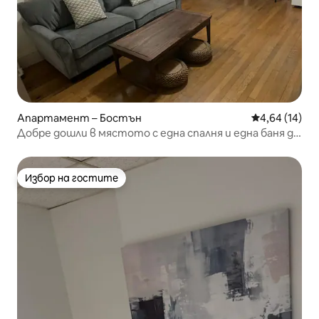
Апартамент – Бостън
Средна оценк
4,64 (14)
Добре дошли в мястото с една спалня и една баня до
търговска зона
Избор на гостите
Избор на гостите