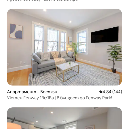
Апартамент – Бостън
Средна оценка
4,84 (144)
Уютен Fenway 1Br/1Ba | В близост до Fenway Park!