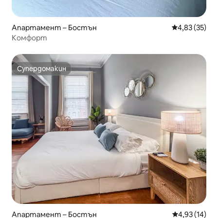
Апартамент – Бостън
Средна оценк
4,83 (35)
Комфорт
Супердомакин
Супердомакин
Апартамент – Бостън
Средна оценк
4,93 (14)