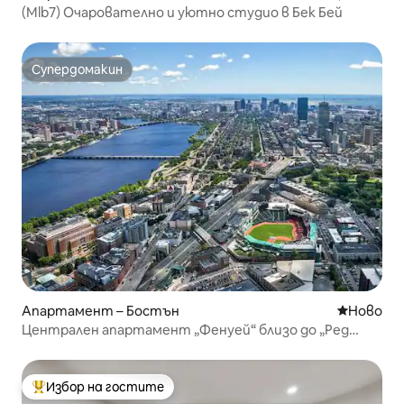
(Mlb7) Очарователно и уютно студио в Бек Бей
Супердомакин
Супердомакин
Апартамент – Бостън
Ново мяс
Ново
Централен апартамент „Фенуей“ близо до „Ред
Сокс Грийн Лайн“ с фитнес зала
Избор на гостите
Най-популярен избор на гостите