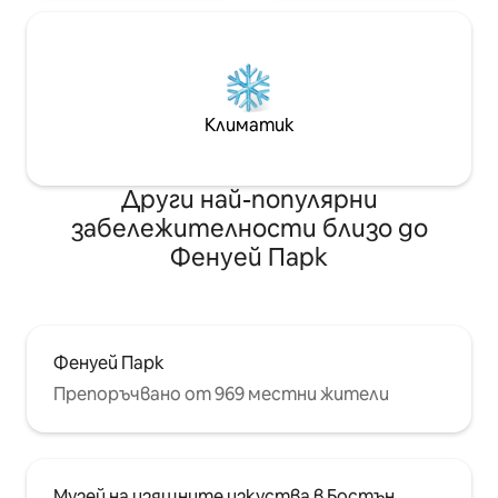
Климатик
Други най-популярни
забележителности близо до
Фенуей Парк
Фенуей Парк
Препоръчвано от 969 местни жители
Музей на изящните изкуства в Бостън