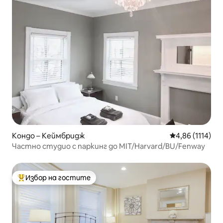
Кондо – Кеймбридж
Средна оценка:
4,86 (1114)
Частно студио с паркинг до MIT/Harvard/BU/Fenway
Избор на гостите
Най-популярен избор на гостите