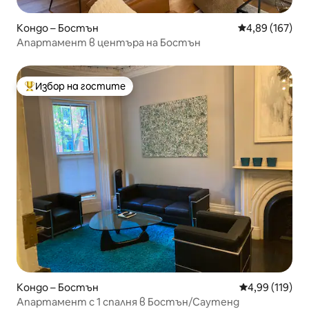
Кондо – Бостън
Средна оценка
4,89 (167)
Апартамент в центъра на Бостън
Избор на гостите
Най-популярен избор на гостите
Кондо – Бостън
Средна оценка
4,99 (119)
Апартамент с 1 спалня в Бостън/Саутенд