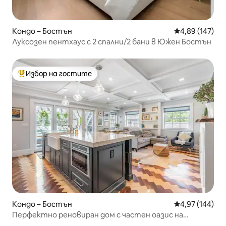
Кондо – Бостън
Средна оценка
4,89 (147)
Луксозен пентхаус с 2 спални/2 бани в Южен Бостън
Избор на гостите
Най-популярен избор на гостите
Кондо – Бостън
Средна оценка
4,97 (144)
Перфектно реновиран дом с частен оазис на
открито