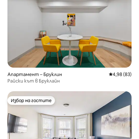
Апартамент – Бруклин
Средна оценк
4,98 (83)
Райски кът в Бруклайн
Избор на гостите
Избор на гостите