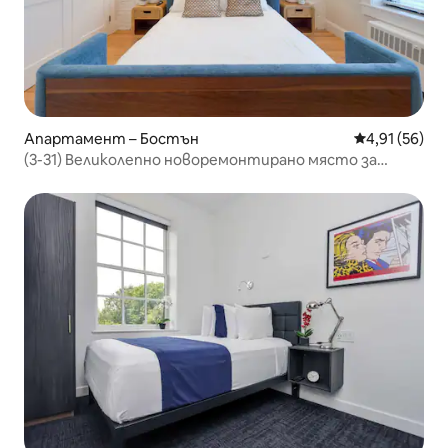
Апартамент – Бостън
Средна оценк
4,91 (56)
(3-31) Великолепно новоремонтирано място за
почивка в Бек Бей!