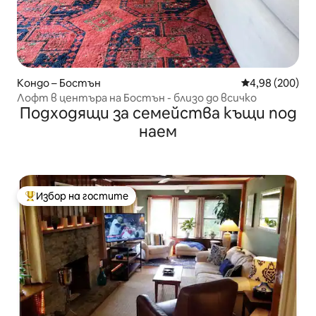
Кондо – Бостън
Средна оценка
4,98 (200)
Лофт в центъра на Бостън - близо до всичко
Подходящи за семейства къщи под
наем
Избор на гостите
Най-популярен избор на гостите