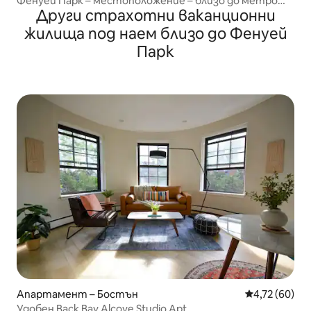
Фенуей Парк – местоположение – близо до метрото
Други страхотни ваканционни
(T)
жилища под наем близо до Фенуей
Парк
Апартамент – Бостън
Средна оценк
4,72 (60)
Удобен Back Bay Alcove Studio Apt