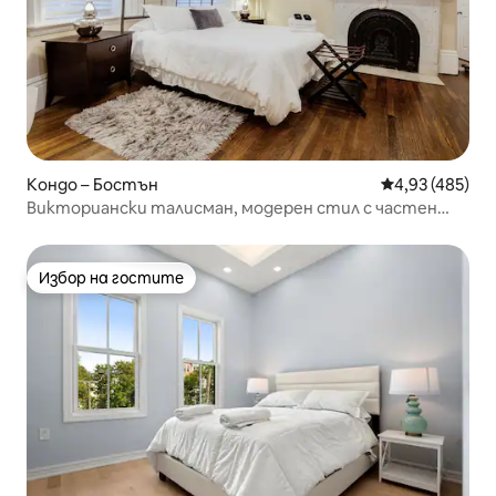
Кондо – Бостън
Средна оценка
4,93 (485)
Викториански талисман, модерен стил с частен
вход
Избор на гостите
Избор на гостите