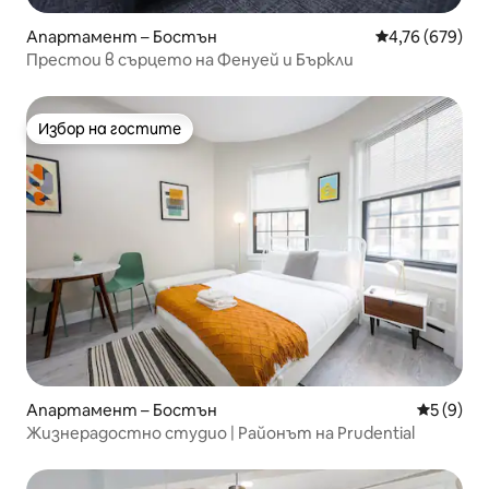
Апартамент – Бостън
Средна оценка
4,76 (679)
Престои в сърцето на Фенуей и Бъркли
Избор на гостите
Избор на гостите
Апартамент – Бостън
Средна о
5 (9)
Жизнерадостно студио | Районът на Prudential