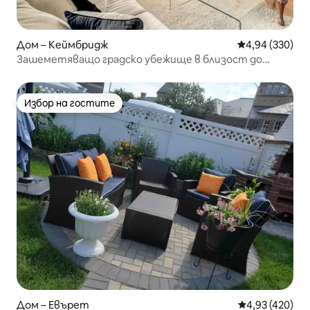
Дом – Кеймбридж
Средна оценка
4,94 (330)
Зашеметяващо градско убежище в близост до
площад „Харвард“
Избор на гостите
Избор на гостите
Дом – Евърет
Средна оценка
4,93 (420)