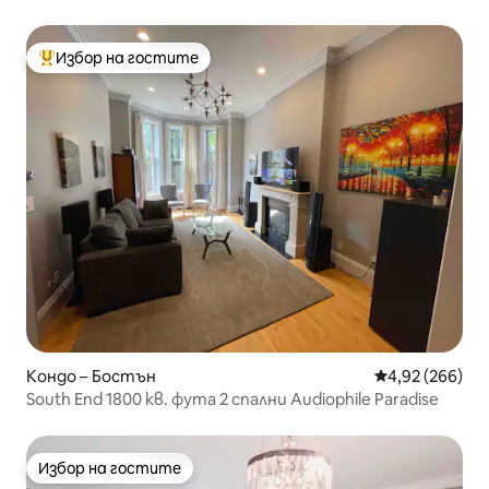
Избор на гостите
Най-популярен избор на гостите
Кондо – Бостън
Средна оценка
4,92 (266)
South End 1800 кв. фута 2 спални Audiophile Paradise
Избор на гостите
Избор на гостите