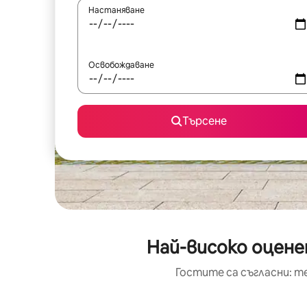
Настаняване
Освобождаване
Търсене
Най-високо оцене
Гостите са съгласни: т