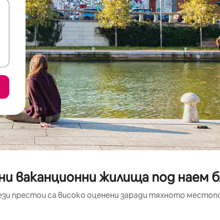
ни ваканционни жилища под наем б
ези престои са високо оценени заради тяхното местоп