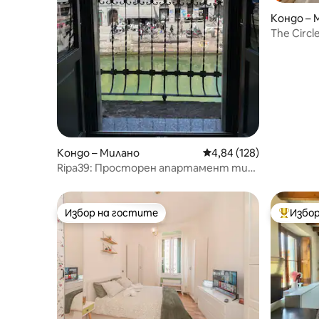
Кондо – 
The Circ
[Самост
Кондо – Милано
Средна оценка: 4,84 о
4,84 (128)
Ripa39: Просторен апартамент тип
студио с изглед към Навильо
Избор на гостите
Избор
Избор на гостите
Най-поп