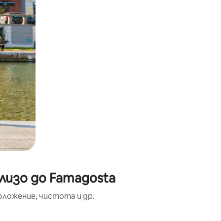
лизо до Famagosta
оложение, чистота и др.