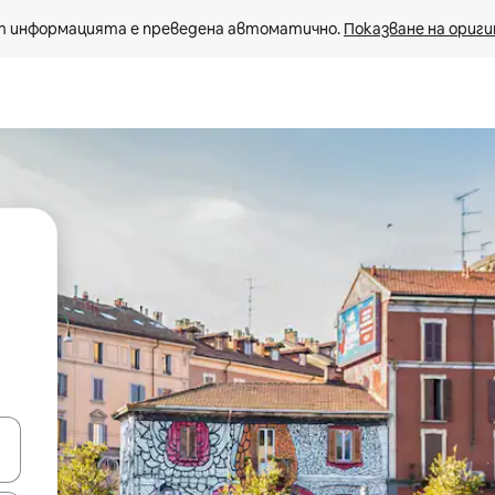
 информацията е преведена автоматично. 
Показване на ориги
е клавишите със стрелки нагоре и надолу или навигирайте с д