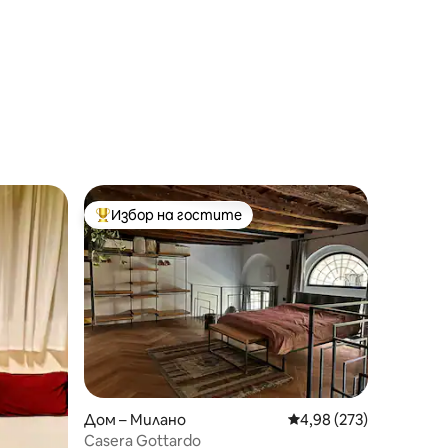
Избор на гостите
тите
Най-популярен избор на гостите
Дом – Милано
Средна оценка: 4,98 
4,98 (273)
Casera Gottardo