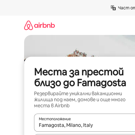
Пропускане
Част от
към
съдържанието
Места за престой
близо до Famagosta
Резервирайте уникални ваканционни
жилища под наем, домове и още много
места в Airbnb
Местоположение
Когато резултатите се покажат, използвайт