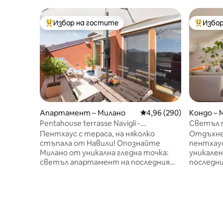
Избор на гостите
Избор
Най-популярен избор на гостите
Най-поп
Апартамент – Милано
Средна оценка: 4,96 о
4,96 (290)
Кондо – 
Pentahouse terrasse Navigli -
Светъл 
NavigliApartments
климатик
Пентхаус с тераса, на няколко
Отдъхне
стъпала от Навили! Опознайте
пентхаус
Милано от уникална гледна точка:
уникале
светъл апартамент на последния
последни
етаж с изглед към тих парк, само на
сграда с
няколко минути от оживения нощен
удобства
живот на Навигли. Просторно и
двама в 
функционално разположение:
напълно 
3 спални, 2 бани, всекидневна и
маса/ра
прекрасна самостоятелна тераса,
система 