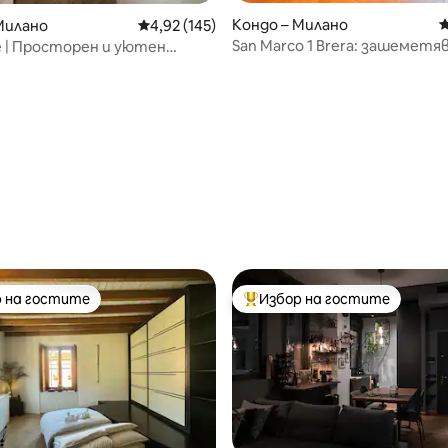
Кондо – Милано
С
Милано
Средна оценка: 4,92 от 5, 145 отзива
4,92 (145)
San Marco 1 Brera: зашеметя
le | Просторен и уютен
гледка, централно местопо
оятелно настаняване]
т 5, 128 отзива
 на гостите
Избор на гостите
улярен избор на гостите
Най-популярен избор на гос