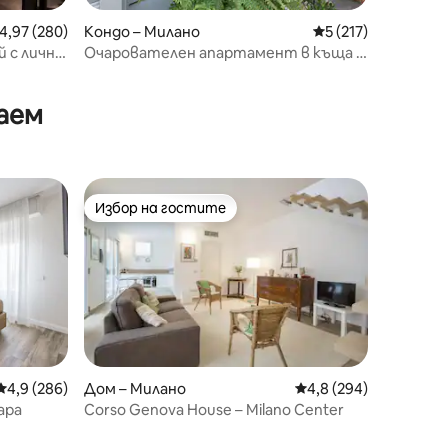
редна оценка: 4,97 от 5, 280 отзива
4,97 (280)
Кондо – Милано
Средна оценка: 5 
5 (217)
 с лична
Очарователен апартамент в къща в
Стария Милано.
аем
Избор на гостите
Избор на гостите
Средна оценка: 4,9 от 5, 286 отзива
4,9 (286)
Дом – Милано
Средна оценка: 4,8 
4,8 (294)
ара
Corso Genova House – Milano Center