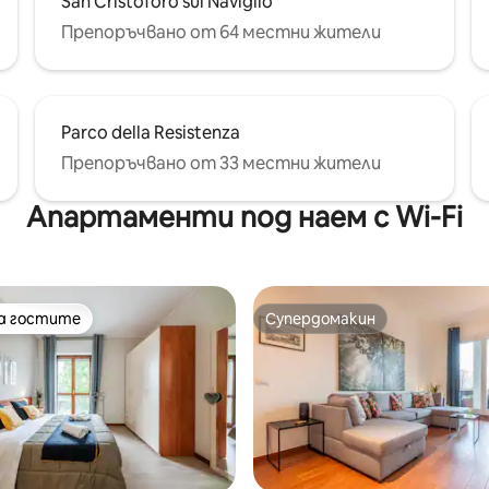
San Cristoforo sul Naviglio
Препоръчвано от 64 местни жители
Parco della Resistenza
Препоръчвано от 33 местни жители
Апартаменти под наем с Wi-Fi
на гостите
Супердомакин
на гостите
Супердомакин