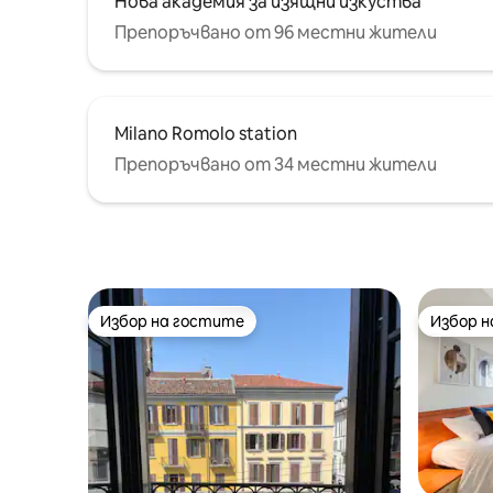
Нова академия за изящни изкуства
Препоръчвано от 96 местни жители
Milano Romolo station
Препоръчвано от 34 местни жители
Избор на гостите
Избор 
Избор на гостите
Избор 