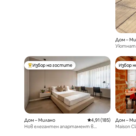
Дом – Ми
Уютнат
Избор на гостите
Избор 
Най-популярен избор на гостите
Избор 
Дом – Милано
Средна оценка: 4,91 о
4,91 (185)
Дом – Ми
Нов елегантен апартамент в
Maison C
центъра на Милано