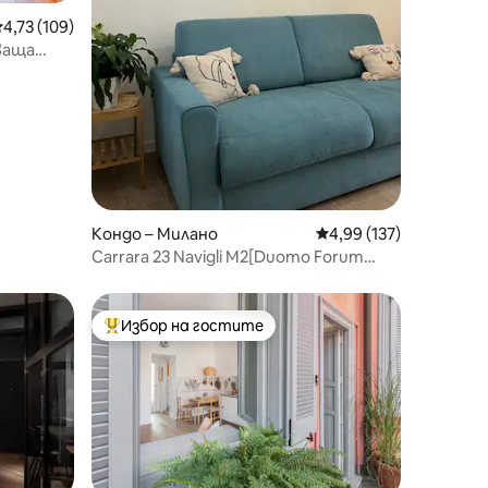
редна оценка: 4,73 от 5, 109 отзива
4,73 (109)
ваща
ложение
Кондо – Милано
Средна оценка: 4,99 
4,99 (137)
Carrara 23 Navigli M2[Duomo Forum
Bocconi] Parking
Избор на гостите
тите
Най-популярен избор на гостите