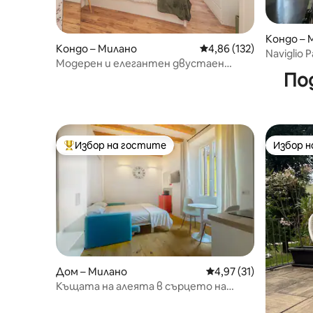
Кондо – 
Кондо – Милано
Средна оценка: 4,86 о
4,86 (132)
Naviglio 
Модерен и елегантен двустаен
По
апартамент • Iconic Milan House
Избор на гостите
Избор 
Най-популярен избор на гостите
Избор 
Дом – Милано
Средна оценка: 4,97 
4,97 (31)
Къщата на алеята в сърцето на
каналите