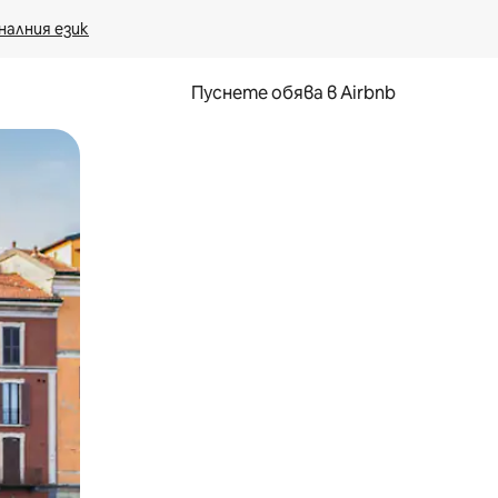
налния език
Пуснете обява в Airbnb
окосване или плъзгане.