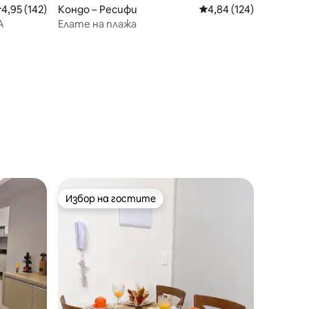
редна оценка: 4,95 от 5, 142 отзива
4,95 (142)
Кондо – Ресифи
Средна оценка: 4,84 
4,84 (124)
А
Елате на плажа
Избор на гостите
Избор на гостите