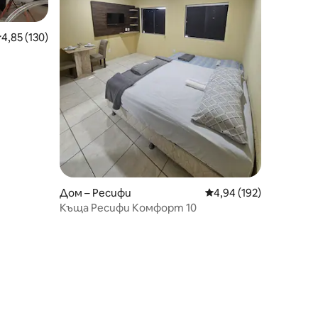
редна оценка: 4,85 от 5, 130 отзива
4,85 (130)
Дом – Ресифи
Средна оценка: 4,94 
4,94 (192)
Къща Ресифи Комфорт 10