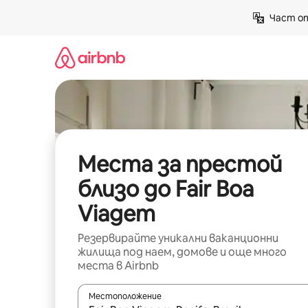
Пропускане
Част от
към
съдържанието
Места за престой
близо до Fair Boa
Viagem
Резервирайте уникални ваканционни
жилища под наем, домове и още много
места в Airbnb
Местоположение