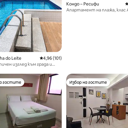
Кондо – Ресифи
С
Апартамент на плажа, клас 
т 5, 261 отзива
lha do Leite
Средна оценка: 4,96 от 5, 101 отзива
4,96 (101)
чен изглед към града и
 (BeachClass)
на гостите
Избор на гостите
на гостите
Избор на гостите