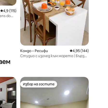
Средна оценка: 4,9 от 5, 115 отзива
4,9 (115)
ens do
Кондо – Ресифи
Средна оценка: 4,95 
4,95 (144)
Студио с изглед към морето | Бърз
аем
Wi-Fi | Плувен басейн
Избор на гостите
Избор на гостите