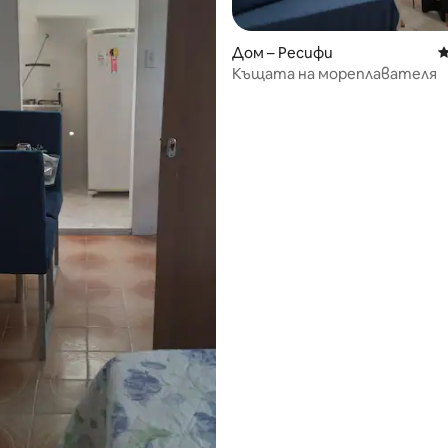
Дом – Ресифи
С
Къщата на мореплавателя
от 5, 31 отзива