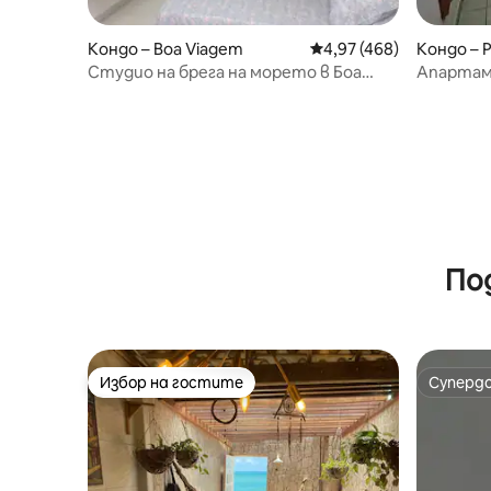
Кондо – Boa Viagem
Средна оценка: 4,97 о
4,97 (468)
Кондо – 
Студио на брега на морето в Боа
Апартаме
Виажем, близо до летището.
портиерс
По
Избор на гостите
Суперд
Избор на гостите
Суперд