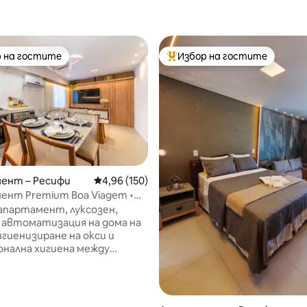
 на гостите
Избор на гостите
улярен избор на гостите
Най-популярен избор на гос
ент – Ресифи
Средна оценка: 4,96 от 5, 150 отзива
4,96 (150)
нт Premium Boa Viagem •
Близо до летището
апартамент, луксозен,
 автоматизация на дома на
хигиенизиране на окси и
нална хигиена между
ането на гости, обмислени
 - малките подробности за
брия ви престой. Разполага с
т 5, 111 отзива
 местоположение, близо до