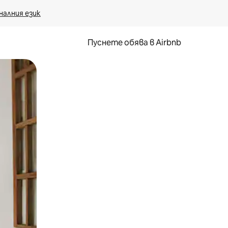
налния език
Пуснете обява в Airbnb