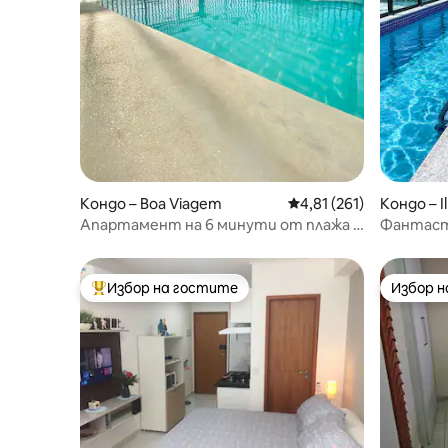
Кондо – Boa Viagem
Средна оценка: 4,81 о
4,81 (261)
Кондо – I
Апартамент на 6 минути от плажа |
Фантасти
Отлично местоположение |
морето -
Денонощна портиерна
Избор на гостите
Избор 
Най-популярен избор на гостите
Избор 