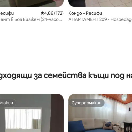
т 5, 468 отзива
Ресифи
Средна оценка: 4,86 от 5, 172 отзива
4,86 (172)
Кондо – Ресифи
нт в Боа Виажем (24-часова
АПАРТАМЕНТ 209 - Hospedag
ка услуга).
Capibaribe
дходящи за семейства къщи под н
омакин
Супердомакин
омакин
Супердомакин