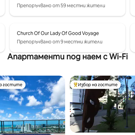
Препоръчвано от 59 местни жители
Church Of Our Lady Of Good Voyage
Препоръчвано от 9 местни жители
Апартаменти под наем с Wi-Fi
на гостите
Избор на гостите
на гостите
Най-популярен избор на гос