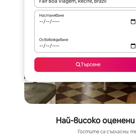
Когато резултатите се покажат, използвайт
Настаняване
Освобождаване
Търсене
Най-високо оценени 
Гостите са съгласни: т