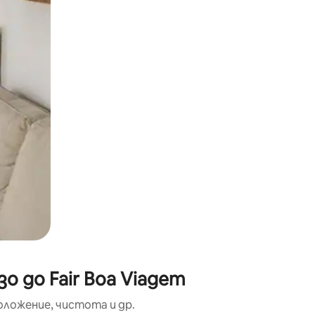
окосване или плъзгане.
о до Fair Boa Viagem
оложение, чистота и др.