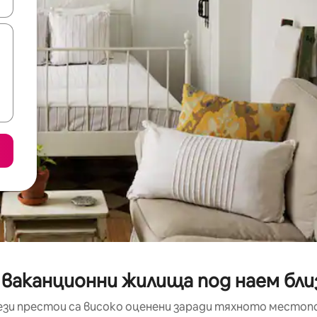
е клавишите със стрелки нагоре и надолу или навигирайте с д
ваканционни жилища под наем близ
ези престои са високо оценени заради тяхното местоп