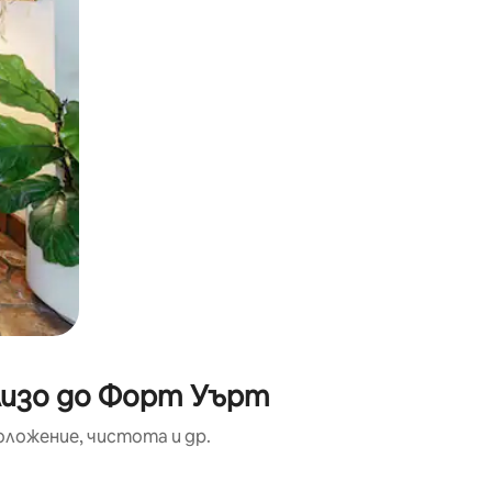
лизо до Форт Уърт
оложение, чистота и др.