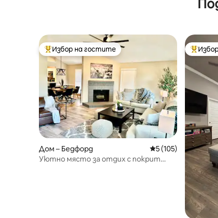
По
Избор на гостите
Избор
Най-популярен избор на гостите
Най-поп
Дом – Бедфорд
Средна оценка: 5 о
5 (105)
Уютно място за отдих с покрит
вътрешен двор, скара и телевизор
на открито