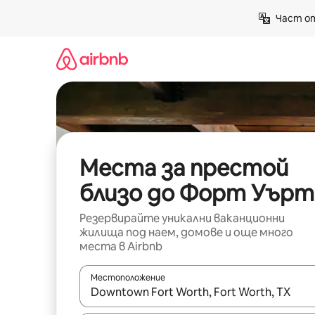
Пропускане
Част от
към
съдържанието
Места за престой
близо до Форт Уърт
Резервирайте уникални ваканционни
жилища под наем, домове и още много
места в Airbnb
Местоположение
Когато резултатите се покажат, използвайт