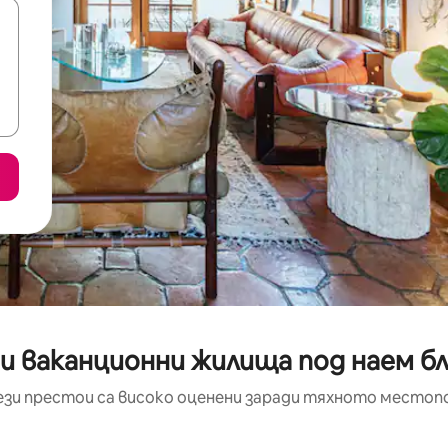
ни ваканционни жилища под наем б
ези престои са високо оценени заради тяхното местоп