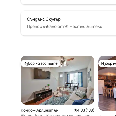
Съндънс Скуеър
Препоръчвано от 91 местни жители
Избор на гостите
Избор 
Избор на гостите
Избор 
Кондо – Арлингтън
Средна оценка: 4,83 о
4,83 (138)
Уютна къща в града, на минути пеша