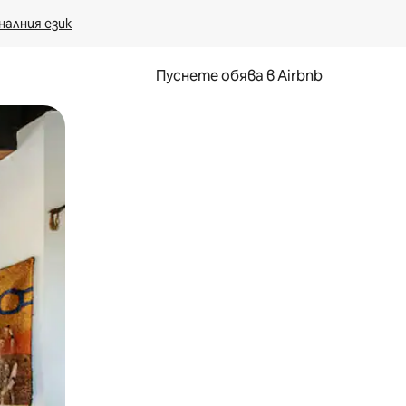
налния език
Пуснете обява в Airbnb
окосване или плъзгане.