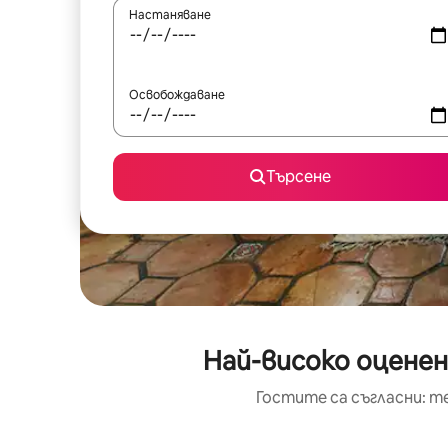
Настаняване
Освобождаване
Търсене
Най-високо оцене
Гостите са съгласни: т