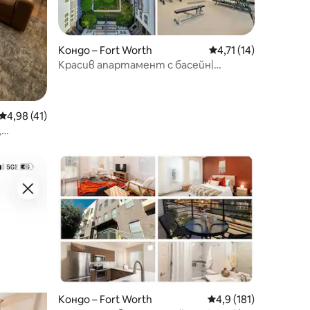
Кондо – Fort Worth
Средна оценка: 4,71
4,71 (14)
Красив апартамент с басейн|
Фитнес зала от Traveller's Comfort
Средна оценка: 4,98 от 5, 41 отзива
4,98 (41)
,
к“
Кондо – Fort Worth
Средна оценка: 4,9 
4,9 (181)