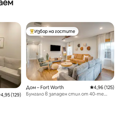
аем
 отделен
Избор на гостите
тите
Най-популярен избор на гостите
Дом – Fort Worth
Средна оценка: 4,96 
4,96 (125)
Бунгало в западен стил от 40-те
редна оценка: 4,95 от 5, 129 отзива
4,95 (129)
години