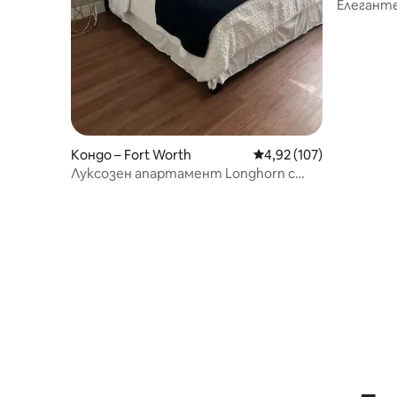
Елегант
апартаме
район
Кондо – Fort Worth
Средна оценка: 4,92 о
4,92 (107)
Луксозен апартамент Longhorn с
гараж + опция за кола под наем