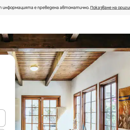
 информацията е преведена автоматично. 
Показване на ориги
е клавишите със стрелки нагоре и надолу или навигирайте с д