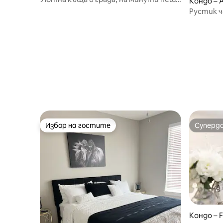
Кондо –
от UTA, центъра и AT&T
Рустик ч
крачка о
Избор на гостите
Суперд
Избор на гостите
Суперд
Кондо – F