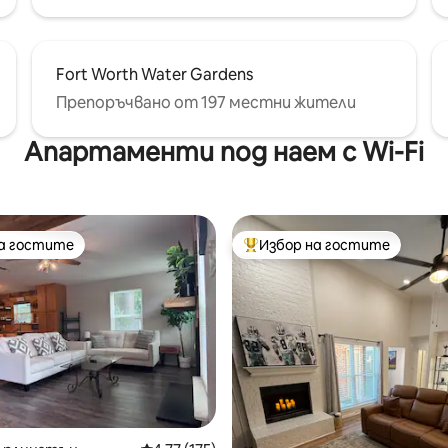
Fort Worth Water Gardens
Препоръчвано от 197 местни жители
Апартаменти под наем с Wi-Fi
на гостите
Избор на гостите
на гостите
Най-популярен избор на гос
т 5, 138 отзива