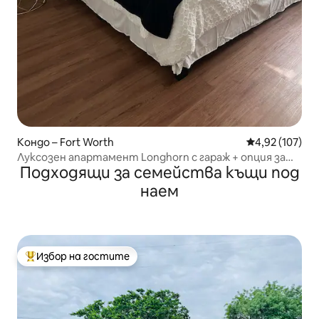
Кондо – Fort Worth
Средна оценка
4,92 (107)
Луксозен апартамент Longhorn с гараж + опция за
Подходящи за семейства къщи под
кола под наем
наем
Избор на гостите
Най-популярен избор на гостите