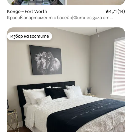
Кондо – Fort Worth
Средна оценк
4,71 (14)
Красив апартамент с басейн|Фитнес зала от
Traveller's Comfort
Избор на гостите
Избор на гостите