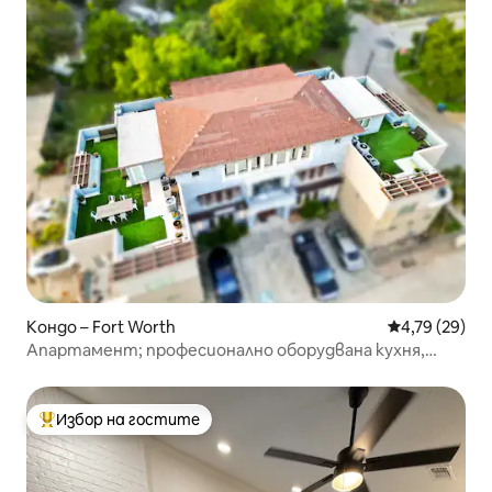
Кондо – Fort Worth
Средна оценк
4,79 (29)
Апартамент; професионално оборудвана кухня,
гледка към града, за 8 души
Избор на гостите
Най-популярен избор на гостите