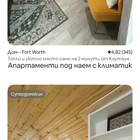
Дом – Fort Worth
Средна оценка
4,82 (345)
Топло и уютно място само на 2 минути от Каутаун
Апартаменти под наем с климатик
Супердомакин
Супердомакин