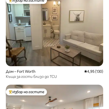
Избор на гостите
Най-популярен избор на гостите
Дом – Fort Worth
Средна оценка
4,95 (130)
Къща за гости близо до TCU
Избор на гостите
Най-популярен избор на гостите