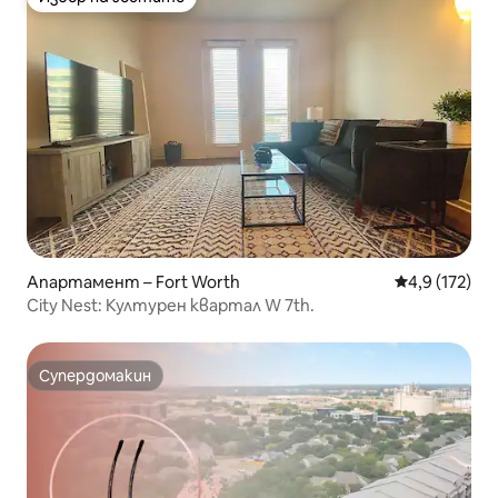
Избор на гостите
Апартамент – Fort Worth
Средна оценк
4,9 (172)
City Nest: Културен квартал W 7th.
Супердомакин
Супердомакин