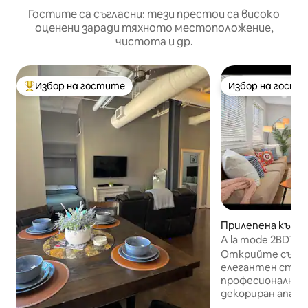
Гостите са съгласни: тези престои са високо
оценени заради тяхното местоположение,
чистота и др.
Избор на гостите
Избор на гости
Най-популярен избор на гостите
Избор на гости
Прилепена къща 
rth
A la mode 2BDTow
& UltraCool!
Открийте сърце
елегантен стил 
професионално 
декориран апарт
за топ комфорт 