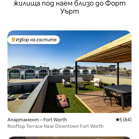
жилища под наем близо до Форт
Уърт
Избор на гостите
Най-популярен избор на гостите
Апартамент – Fort Worth
Средна оц
5 (84)
Rooftop Terrace Near Downtown Fort Worth