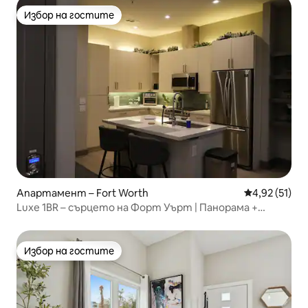
Избор на гостите
Избор на гостите
Апартамент – Fort Worth
Средна оценк
4,92 (51)
Luxe 1BR – сърцето на Форт Уърт | Панорама +
тераса
Избор на гостите
Избор на гостите