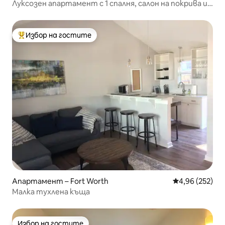
Луксозен апартамент с 1 спалня, салон на покрива и
фитнес зала | Центърът на Форт Уърт
Избор на гостите
Най-популярен избор на гостите
Апартамент – Fort Worth
Средна оценка
4,96 (252)
Малка тухлена къща
Избор на гостите