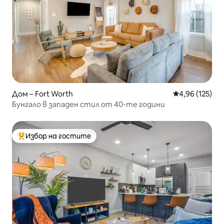
Дом – Fort Worth
Средна оценка
4,96 (125)
Бунгало в западен стил от 40-те години
Избор на гостите
Най-популярен избор на гостите