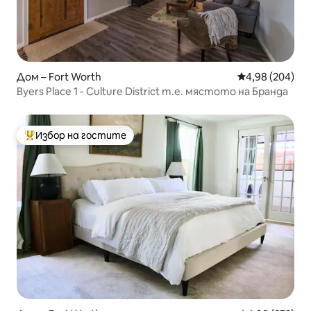
Дом – Fort Worth
Средна оценка
4,98 (204)
Byers Place 1 - Culture District т.е. мястото на Бранда
Избор на гостите
Най-популярен избор на гостите