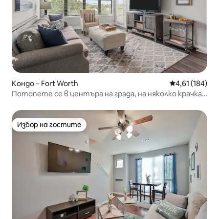
Кондо – Fort Worth
Средна оценка
4,61 (184)
Потопете се в центъра на града, на няколко крачка
от вас!
Избор на гостите
Избор на гостите