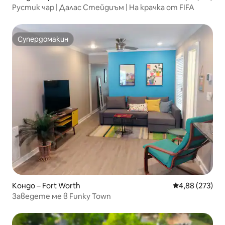
Рустик чар | Далас Стейдиъм | На крачка от FIFA
Супердомакин
Супердомакин
Кондо – Fort Worth
Средна оценка
4,88 (273)
Заведете ме в Funky Town