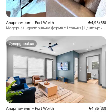
Апартамент – Fort Worth
Средна оценк
4,95 (65)
Модерна индустриална ферма с 1 спалня | Центърът
на Форт Уърт
Супердомакин
Супердомакин
Апартамент – Fort Worth
Средна оценк
4,85 (33)