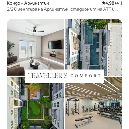
Кондо – Арлингтън
Средна оценк
4,98 (41)
2/2 в центъра на Арлингтън, стадионът на ATT и
„Болпарк“