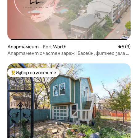
Апартамент – Fort Worth
Средна о
5 (3)
Апартамент с частен гараж | Басейн, фитнес зала и
центърът на града
Избор на гостите
Най-популярен избор на гостите