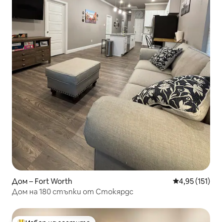
Дом – Fort Worth
Средна оценка
4,95 (151)
Дом на 180 стъпки от Стокярдс