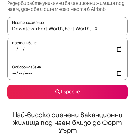
Резервирайте уникални ваканционни жилища под
наем, домове и още много места в Airbnb
Местоположение
Когато резултатите се покажат, използвайте клавишите 
Настаняване
Освобождаване
Търсене
Най-високо оценени ваканционни
жилища под наем близо до Форт
Уърт