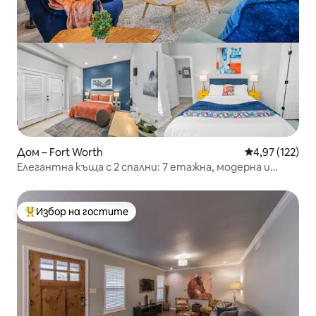
Дом – Fort Worth
Средна оценка
4,97 (122)
Елегантна къща с 2 спални: 7 етажна, модерна и
изискана
Избор на гостите
Най-популярен избор на гостите