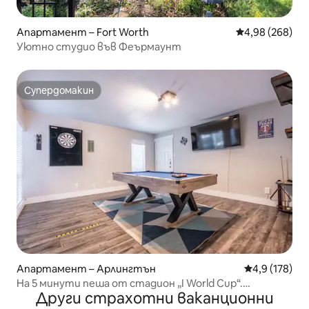
Апартамент – Fort Worth
Средна оценка
4,98 (268)
Уютно студио във Феърмаунт
Супердомакин
Супердомакин
Апартамент – Арлингтън
Средна оценк
4,9 (178)
На 5 минути пеша от стадион „I World Cup“.
Други страхотни ваканционни
Безплатен паркинг