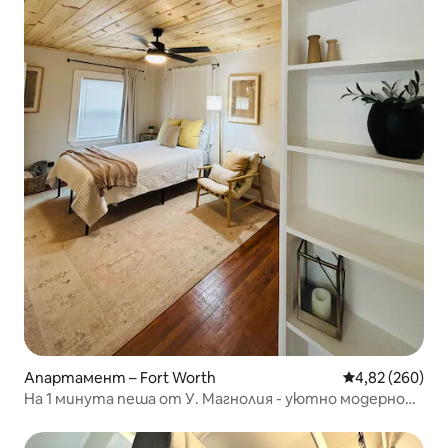
Апартамент – Fort Worth
Средна оценка
4,82 (260)
На 1 минута пеша от У. Магнолия - уютно модерно
студио!