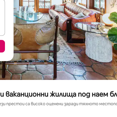
ни ваканционни жилища под наем б
ези престои са високо оценени заради тяхното местоп