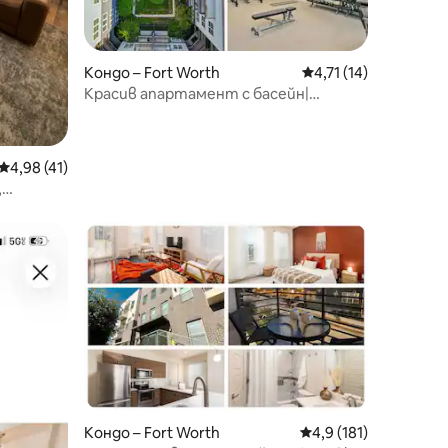
Кондо – Fort Worth
Средна оценка: 4,71
4,71 (14)
Красив апартамент с басейн|
Фитнес зала от Traveller's Comfort
Средна оценка: 4,98 от 5, 41 отзива
4,98 (41)
,
к“
Кондо – Fort Worth
Средна оценка: 4,9 
4,9 (181)