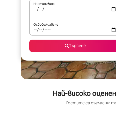
Настаняване
Освобождаване
Търсене
Най-високо оцене
Гостите са съгласни: т