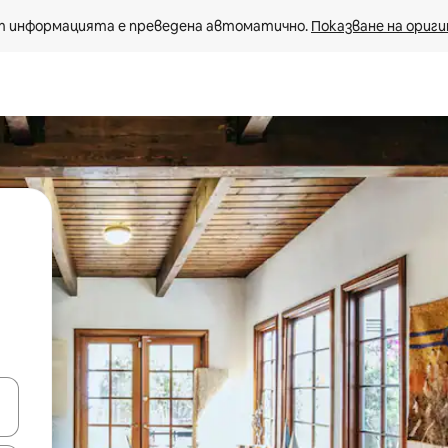
 информацията е преведена автоматично. 
Показване на ориги
е клавишите със стрелки нагоре и надолу или навигирайте с д