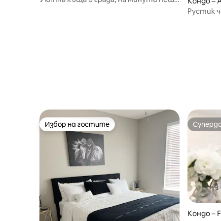
Кондо –
от UTA, центъра и AT&T
Рустик ч
крачка о
Избор на гостите
Суперд
Избор на гостите
Суперд
Кондо – F