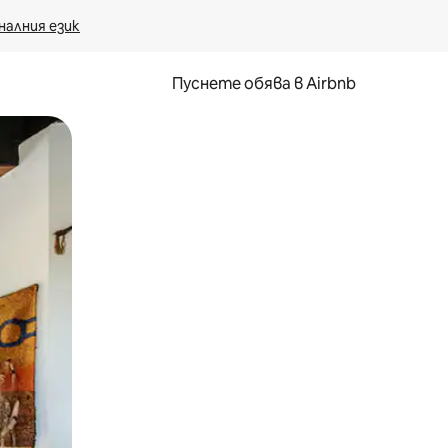
налния език
Пуснете обява в Airbnb
окосване или плъзгане.