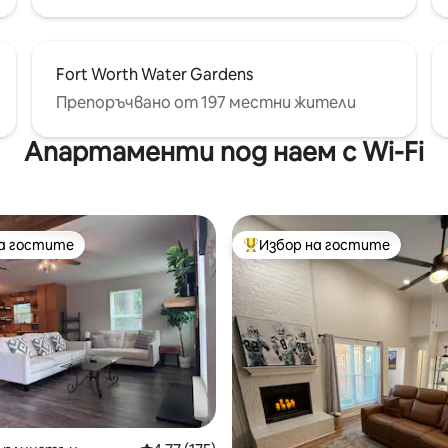
Fort Worth Water Gardens
Препоръчвано от 197 местни жители
Апартаменти под наем с Wi-Fi
на гостите
Избор на гостите
на гостите
Най-популярен избор на гос
т 5, 138 отзива