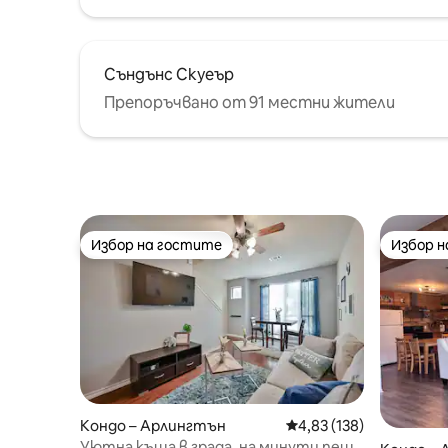
Съндънс Скуеър
Препоръчвано от 91 местни жители
Избор на гостите
Избор 
Избор на гостите
Избор 
Кондо – Арлингтън
Средна оценка: 4,83 о
4,83 (138)
Уютна къща в града, на минути пеша