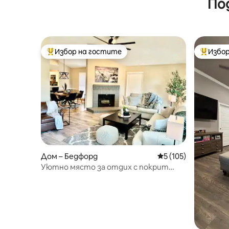
По
Избор на гостите
Избор
Най-популярен избор на гостите
Най-поп
Дом – Бедфорд
Средна оценка: 5 о
5 (105)
Уютно място за отдих с покрит
вътрешен двор, скара и телевизор
на открито