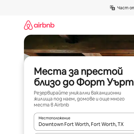
Пропускане
Част от
към
съдържанието
Места за престой
близо до Форт Уърт
Резервирайте уникални ваканционни
жилища под наем, домове и още много
места в Airbnb
Местоположение
Когато резултатите се покажат, използвайт