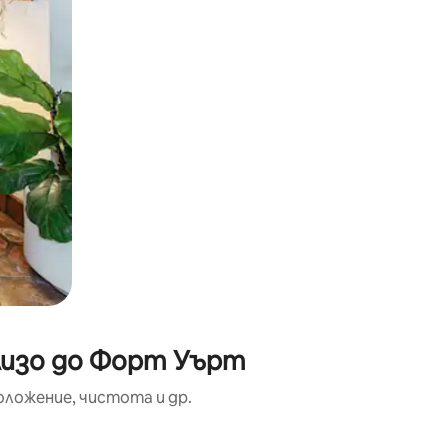
лизо до Форт Уърт
оложение, чистота и др.