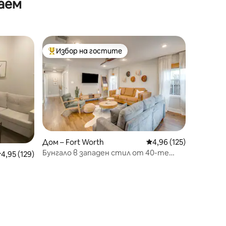
аем
 отделен
Избор на гостите
тите
Най-популярен избор на гостите
Дом – Fort Worth
Средна оценка: 4,96 
4,96 (125)
Бунгало в западен стил от 40-те
редна оценка: 4,95 от 5, 129 отзива
4,95 (129)
години