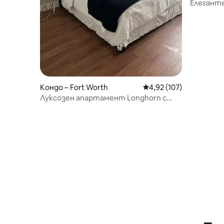
Елегант
апартаме
район
Кондо – Fort Worth
Средна оценка: 4,92 о
4,92 (107)
Луксозен апартамент Longhorn с
гараж + опция за кола под наем