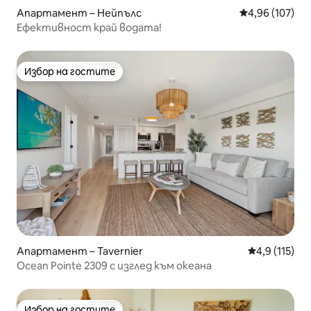
Апартамент – Нейпълс
Средна оценка
4,96 (107)
Ефективност край водата!
Избор на гостите
Избор на гостите
Апартамент – Tavernier
Средна оценк
4,9 (115)
Ocean Pointe 2309 с изглед към океана
Избор на гостите