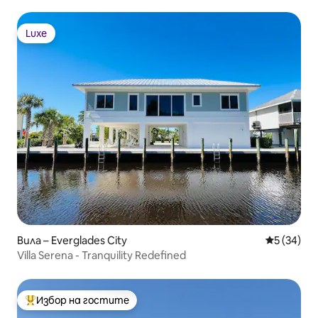
Luxe
Luxe
Вила – Everglades City
Средна оц
5 (34)
Villa Serena - Tranquility Redefined
Избор на гостите
Най-популярен избор на гостите