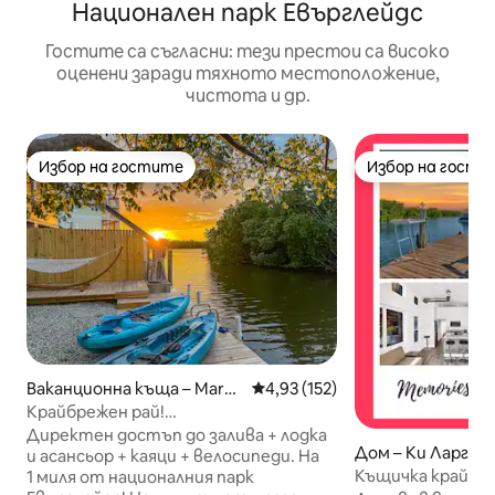
Национален парк Евърглейдс
Гостите са съгласни: тези престои са високо
оценени заради тяхното местоположение,
чистота и др.
Избор на гостите
Избор на гости
Избор на гостите
Избор на гости
Ваканционна къща – Marco
Средна оценка: 4,93 от 5, 15
4,93 (152)
Island
Крайбрежен рай!
Каяци+велосипеди+риболов+пристанище
Директен достъп до залива + лодка
Дом – Ки Ларго
за лодки
и асансьор + каяци + велосипеди. На
Къщичка край во
1 миля от националния парк