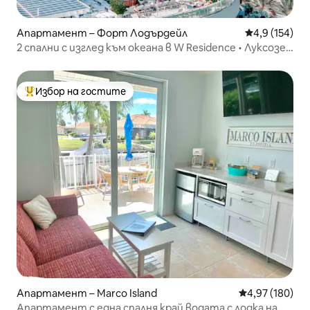
Апартамент – Форт Лодърдейл
Средна оценк
4,9 (154)
2 спални с изглед към океана в W Residence • Луксозен
отдих
Избор на гостите
Най-популярен избор на гостите
Апартамент – Marco Island
Средна оценка
4,97 (180)
Апартамент с една спалня край водата с лодка на