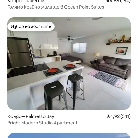
Кондо – Tavernier
Средна оценка
4,88 (184)
Голямо крайно жилище в Ocean Point Suites
Избор на гостите
Избор на гостите
Кондо – Palmetto Bay
Средна оценка
4,92 (341)
Bright Modern Studio Apartment