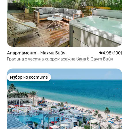
Апартамент – Маями Бийч
Средна оценка
4,98 (100)
Градина с частна хидромасажна вана в Саут Бийч
Избор на гостите
Избор на гостите