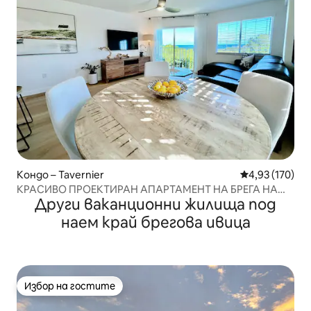
Кондо – Tavernier
Средна оценка
4,93 (170)
КРАСИВО ПРОЕКТИРАН АПАРТАМЕНТ НА БРЕГА НА
Други ваканционни жилища под
ОКЕАНА
наем край брегова ивица
Избор на гостите
Избор на гостите