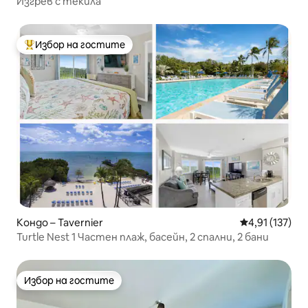
Изгрев с текила
Избор на гостите
Най-популярен избор на гостите
Кондо – Tavernier
Средна оценка
4,91 (137)
Turtle Nest 1 Частен плаж, басейн, 2 спални, 2 бани
Избор на гостите
Избор на гостите