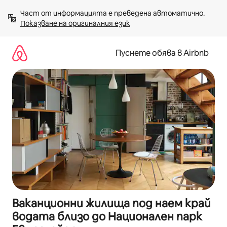
Пропускане
Част от информацията е преведена автоматично. 
към
Показване на оригиналния език
съдържанието
Пуснете обява в Airbnb
Ваканционни жилища под наем край
водата близо до Национален парк