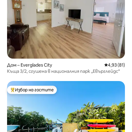
Дом – Everglades City
Средна оценк
4,93 (81)
Къща 3/2, сгушена в националния парк „Евърглейдс“
Избор на гостите
Най-популярен избор на гостите