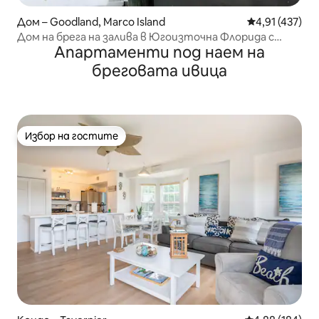
Дом – Goodland, Marco Island
Средна оценка
4,91 (437)
Дом на брега на залива в Югоизточна Флорида с
Апартаменти под наем на
директен достъп до залива
бреговата ивица
Избор на гостите
Избор на гостите