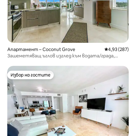
Апартамент – Coconut Grove
Средна оценка
4,93 (287)
Зашеметяващ ъглов изглед към водата/града,
безплатен пакет/басейн
Избор на гостите
Избор на гостите