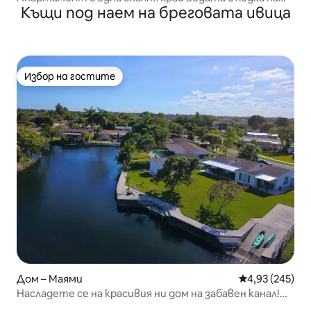
Къщи под наем на бреговата ивица
кея
Избор на гостите
Избор на гостите
Дом – Маями
Средна оценка
4,93 (245)
Насладете се на красивия ни дом на забавен канал!
Хидромасажна вана!