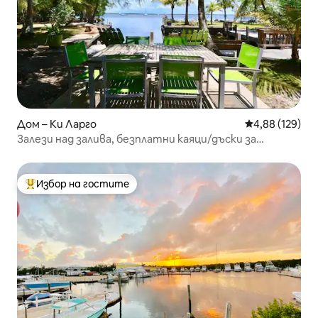
Дом – Ки Ларго
Средна оценка
4,88 (129)
Залези над залива, безплатни каяци/дъски за
гребане, джакузи
Избор на гостите
Най-популярен избор на гостите