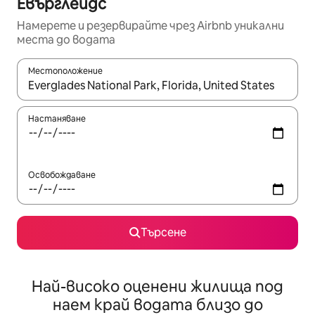
Евърглейдс
Намерете и резервирайте чрез Airbnb уникални
места до водата
Местоположение
Когато резултатите се покажат, използвайте клавишите 
Настаняване
Освобождаване
Търсене
Най-високо оценени жилища под
наем край водата близо до