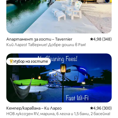
Апартамент за гости – Tavernier
Средна оценка
4,98 (348)
Кий Ларго! Таверние! Добре дошли в Рая!
Избор на гостите
Най-популярен избор на гостите
Кемпер/каравана – Ки Ларго
Средна оценка
4,96 (300)
НОВ луксозен RV, марина, 6 легла и 1,5 бани, 2 басейна!