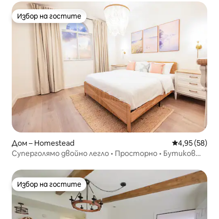
Избор на гостите
Избор на гостите
Дом – Homestead
Средна оценк
4,95 (58)
Суперголямо двойно легло • Просторно • Бутиков
стил
Избор на гостите
Избор на гостите