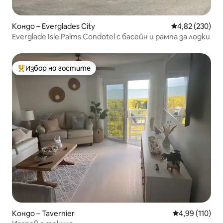
Кондо – Everglades City
Средна оценка
4,82 (230)
Everglade Isle Palms Condotel с басейн и рампа за лодки
Избор на гостите
Най-популярен избор на гостите
Кондо – Tavernier
Средна оценка
4,99 (110)