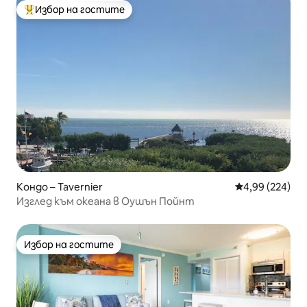
Избор на гостите
Най-популярен избор на гостите
Кондо – Tavernier
Средна оценка
4,99 (224)
Изглед към океана в Оушън Пойнт
Избор на гостите
Избор на гостите