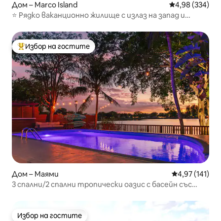
Дом – Marco Island
Средна оценка
4,98 (334)
⭐ Рядко ваканционно жилище с излаз на запад и
изглед към водата
Избор на гостите
Най-популярен избор на гостите
Дом – Маями
Средна оценка
4,97 (141)
3 спални/2 спални тропически оазис с басейн със
солена вода! Изглед към езерото
Избор на гостите
Избор на гостите