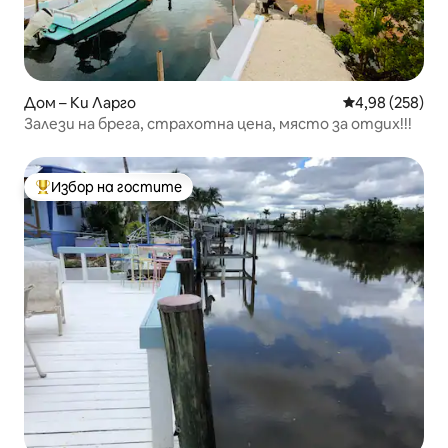
Дом – Ки Ларго
Средна оценка
4,98 (258)
Залези на брега, страхотна цена, място за отдих!!!
Избор на гостите
Най-популярен избор на гостите