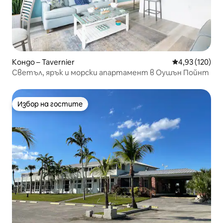
Кондо – Tavernier
Средна оценка
4,93 (120)
Светъл, ярък и морски апартамент в Оушън Пойнт
Избор на гостите
Избор на гостите