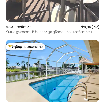
Дом – Нейпълс
Средна оценка
4,95 (193)
Къща за гости в Неапол за двама – ваш собствен
частен дом
Избор на гостите
Най-популярен избор на гостите