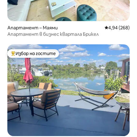
Апартамент – Маями
Средна оценка
4,94 (268)
Апартамент в бизнес квартала Брикел
Избор на гостите
Най-популярен избор на гостите