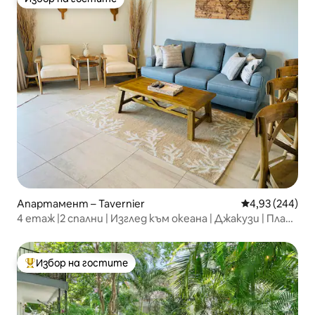
Избор на гостите
Апартамент – Tavernier
Средна оценка
4,93 (244)
4 етаж |2 спални | Изглед към океана | Джакузи | Плаж |
Марина
Избор на гостите
Най-популярен избор на гостите